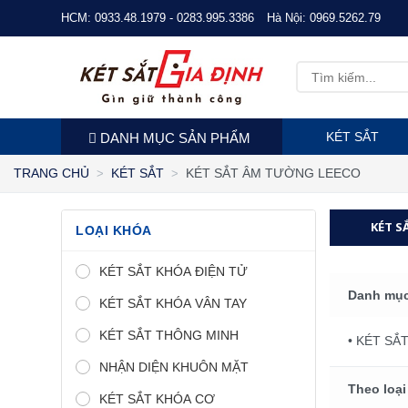
HCM:
0933.48.1979 - 0283.995.3386
Hà Nội:
0969.5262.79
KÉT SẮT
DANH MỤC SẢN PHẨM
KÉT SẮT ÂM TƯỜNG LEECO
TRANG CHỦ
KÉT SẮT
KÉT S
LOẠI KHÓA
KÉT SẮT KHÓA ĐIỆN TỬ
Danh mục
KÉT SẮT KHÓA VÂN TAY
KÉT SẮT THÔNG MINH
• KÉT S
NHẬN DIỆN KHUÔN MẶT
Theo loại
KÉT SẮT KHÓA CƠ