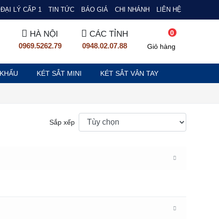
ĐẠI LÝ CẤP 1
TIN TỨC
BÁO GIÁ
CHI NHÁNH
LIÊN HỆ
0
HÀ NỘI
CÁC TỈNH
0969.5262.79
0948.02.07.88
Giỏ hàng
 KHẨU
KÉT SẮT MINI
KÉT SẮT VÂN TAY
Sắp xếp