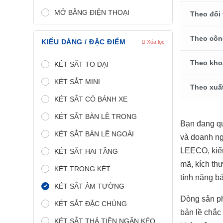
MỞ BẰNG ĐIỆN THOẠI
Theo đối
Theo côn
KIỂU DÁNG / ĐẶC ĐIỂM
Xóa lọc
Theo kho
KÉT SẮT TO ĐẠI
KÉT SẮT MINI
Theo xuấ
KÉT SẮT CÓ BÁNH XE
KÉT SẮT BÀN LỀ TRONG
Bạn đang q
KÉT SẮT BÀN LỀ NGOÀI
và doanh ng
LEECO, kiểu
KÉT SẮT HAI TẦNG
mã, kích th
KÉT TRONG KÉT
tính năng bả
KÉT SẮT ÂM TƯỜNG
Dòng sản 
KÉT SẮT ĐẶC CHỦNG
bản lề chắc
KÉT SẮT THẢ TIỀN NGĂN KÉO