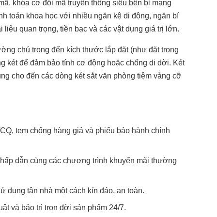
 mã, khóa cơ đổi mã truyền thống siêu bền bỉ mang
ính toán khoa học với nhiều ngăn kệ di động, ngăn bí
 liệu quan trọng, tiền bạc và các vật dụng giá trị lớn.
ường chú trọng đến kích thước lắp đặt (như đặt trong
ng két để đảm bảo tính cơ động hoặc chống di dời. Két
rung cho đến các dòng két sắt văn phòng tiệm vàng cỡ
CQ, tem chống hàng giả và phiếu bảo hành chính
g hấp dẫn cùng các chương trình khuyến mãi thường
ử dụng tận nhà một cách kín đáo, an toàn.
ật và bảo trì trọn đời sản phẩm 24/7.