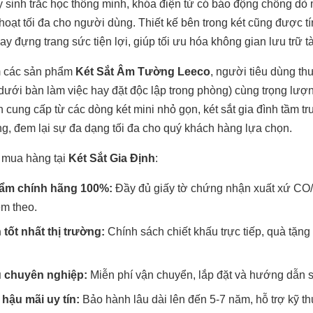
y sinh trắc học thông minh, khóa điện tử có báo động chống dò
hoạt tối đa cho người dùng. Thiết kế bên trong két cũng được t
y đựng trang sức tiện lợi, giúp tối ưu hóa không gian lưu trữ tài
m các sản phẩm
Két Sắt Âm Tường Leeco
, người tiêu dùng th
 dưới bàn làm việc hay đặt độc lập trong phòng) cùng trọng lượ
h cung cấp từ các dòng két mini nhỏ gọn, két sắt gia đình tầm t
ọng, đem lại sự đa dạng tối đa cho quý khách hàng lựa chọn.
 mua hàng tại
Két Sắt Gia Định
:
ẩm chính hãng 100%:
Đầy đủ giấy tờ chứng nhận xuất xứ CO/
m theo.
 tốt nhất thị trường:
Chính sách chiết khấu trực tiếp, quà tặn
ụ chuyên nghiệp:
Miễn phí vận chuyển, lắp đặt và hướng dẫn s
hậu mãi uy tín:
Bảo hành lâu dài lên đến 5-7 năm, hỗ trợ kỹ thu