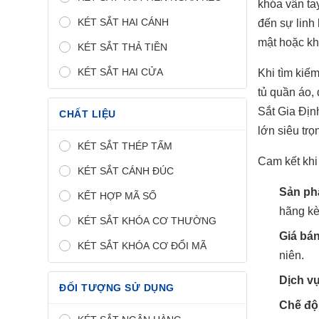
khóa vân ta
KÉT SẮT HAI CÁNH
đến sự linh 
mật hoặc kha
KÉT SẮT THẢ TIỀN
KÉT SẮT HAI CỬA
Khi tìm kiế
tủ quần áo,
Sắt Gia Địn
CHẤT LIỆU
lớn siêu tr
KÉT SẮT THÉP TẤM
Cam kết khi
KÉT SẮT CÁNH ĐÚC
Sản ph
KẾT HỢP MÃ SỐ
hãng kè
KÉT SẮT KHÓA CƠ THƯỜNG
Giá bán
KÉT SẮT KHÓA CƠ ĐỔI MÃ
niên.
Dịch v
ĐỐI TƯỢNG SỬ DỤNG
Chế độ 