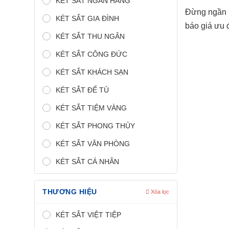
KÉT SẮT NGÂN HÀNG
Đừng ngần n
KÉT SẮT GIA ĐÌNH
báo giá ưu 
KÉT SẮT THU NGÂN
KÉT SẮT CÔNG ĐỨC
KÉT SẮT KHÁCH SẠN
KÉT SẮT ĐỂ TỦ
KÉT SẮT TIỆM VÀNG
KÉT SẮT PHONG THỦY
KÉT SẮT VĂN PHÒNG
KÉT SẮT CÁ NHÂN
THƯƠNG HIỆU
Xóa lọc
KÉT SẮT VIỆT TIỆP