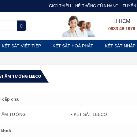
GIỚI THIỆU
HỆ THỐNG CỬA HÀNG
TUYỂN 
HCM
0933.48.1979
KÉT SẮT VIỆT TIỆP
KÉT SẮT HOÀ PHÁT
KÉT SẮT NHẬP
ẮT ÂM TƯỜNG LEECO
 cấp cha
ẮT ÂM TƯỜNG
• KÉT SẮT LEECO
 khoá