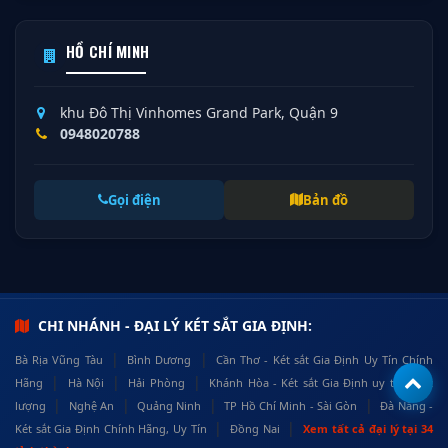
HỒ CHÍ MINH
khu Đô Thị Vinhomes Grand Park, Quận 9
0948020788
Gọi điện
Bản đồ
CHI NHÁNH - ĐẠI LÝ KÉT SẮT GIA ĐỊNH:
|
|
Bà Rịa Vũng Tàu
Bình Dương
Cần Thơ - Két sắt Gia Định Uy Tín Chính
|
|
|
Hãng
Hà Nội
Hải Phòng
Khánh Hòa - Két sắt Gia Định uy tín, chất
|
|
|
|
lượng
Nghệ An
Quảng Ninh
TP Hồ Chí Minh - Sài Gòn
Đà Nẵng -
|
|
Két sắt Gia Định Chính Hãng, Uy Tín
Đồng Nai
Xem tất cả đại lý tại 34