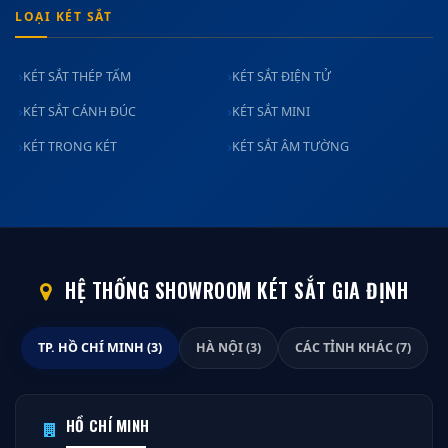
LOẠI KÉT SẮT
KÉT SẮT THÉP TẤM
KÉT SẮT ĐIỆN TỬ
KÉT SẮT CÁNH ĐÚC
KÉT SẮT MINI
KÉT TRONG KÉT
KÉT SẮT ÂM TƯỜNG
HỆ THỐNG SHOWROOM KÉT SẮT GIA ĐỊNH
TP. HỒ CHÍ MINH (3)
HÀ NỘI (3)
CÁC TỈNH KHÁC (7)
HỒ CHÍ MINH