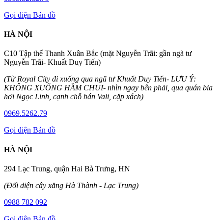
Gọi điện
Bản đồ
HÀ NỘI
C10 Tập thể Thanh Xuân Bắc (mặt Nguyễn Trãi: gần ngã tư
Nguyễn Trãi- Khuất Duy Tiến)
(Từ Royal City đi xuống qua ngã tư Khuất Duy Tiến- LƯU Ý:
KHÔNG XUỐNG HẦM CHUI- nhìn ngay bên phải, qua quán bia
hơi Ngọc Linh, cạnh chỗ bán Vali, cặp xách)
0969.5262.79
Gọi điện
Bản đồ
HÀ NỘI
294 Lạc Trung, quận Hai Bà Trưng, HN
(Đối diện cây xăng Hà Thành - Lạc Trung)
0988 782 092
Gọi điện
Bản đồ