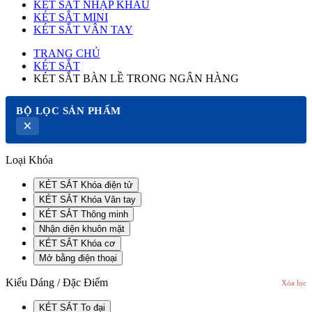
KÉT SẮT NHẬP KHẨU
KÉT SẮT MINI
KÉT SẮT VÂN TAY
TRANG CHỦ
KÉT SẮT
KÉT SẮT BÀN LỀ TRONG NGÂN HÀNG
BỘ LỌC SẢN PHẨM
×
Loại Khóa
KÉT SẮT Khóa điện tử
KÉT SẮT Khóa Vân tay
KÉT SẮT Thông minh
Nhận diện khuôn mặt
KÉT SẮT Khóa cơ
Mở bằng điện thoại
Kiểu Dáng / Đặc Điểm
Xóa lọc
KÉT SẮT To đại