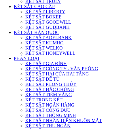
KÉT SẮT TRULY
KÉT SẮT CAO CẤP
KÉT SẮT LIBERTY
KÉT SẮT BOKEE
KÉT SẮT GOODWILL
KÉT SẮT GUDBANK
KÉT SẮT HÀN QUỐC
KÉT SẮT ADELBANK
KÉT SẮT KUMHO
KÉT SẮT WELKO
KÉT SẮT HONEYWELL
PHÂN LOẠI
KÉT SẮT GIA ĐÌNH
KÉT SẮT CÔNG TY - VĂN PHÒNG
KÉT SẮT HAI CỬA HAI TẦNG
KÉT SẮT ĐỂ TỦ
KÉT SẮT PHONG THỦY
KÉT SẮT ĐẶC CHỦNG
KÉT SẮT TIỆM VÀNG
KÉT TRONG KÉT
KÉT SẮT NGÂN HÀNG
KÉT SẮT CÔNG ĐỨC
KÉT SẮT THÔNG MINH
KÉT SẮT NHẬN DIỆN KHUÔN MẶT
KÉT SẮT THU NGÂN