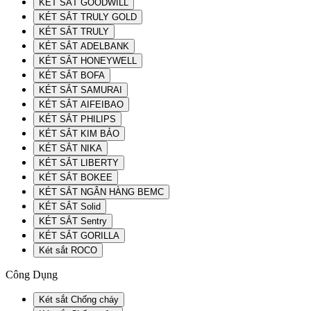
KÉT SẮT GOODWILL
KÉT SẮT TRULY GOLD
KÉT SẮT TRULY
KÉT SẮT ADELBANK
KÉT SẮT HONEYWELL
KÉT SẮT BOFA
KÉT SẮT SAMURAI
KÉT SẮT AIFEIBAO
KÉT SẮT PHILIPS
KÉT SẮT KIM BẢO
KÉT SẮT NIKA
KÉT SẮT LIBERTY
KÉT SẮT BOKEE
KÉT SẮT NGÂN HÀNG BEMC
KÉT SẮT Solid
KÉT SẮT Sentry
KÉT SẮT GORILLA
Két sắt ROCO
Công Dụng
Két sắt Chống cháy