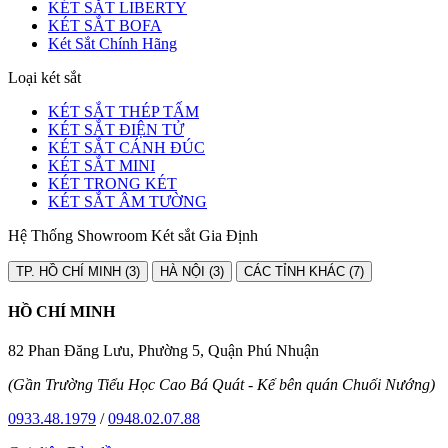
KÉT SẮT LIBERTY
KÉT SẮT BOFA
Két Sắt Chính Hãng
Loại két sắt
KÉT SẮT THÉP TẤM
KÉT SẮT ĐIỆN TỬ
KÉT SẮT CÁNH ĐÚC
KÉT SẮT MINI
KÉT TRONG KÉT
KÉT SẮT ÂM TƯỜNG
Hệ Thống Showroom Két sắt Gia Định
TP. HỒ CHÍ MINH (3)
HÀ NỘI (3)
CÁC TỈNH KHÁC (7)
HỒ CHÍ MINH
82 Phan Đăng Lưu, Phường 5, Quận Phú Nhuận
(Gần Trường Tiểu Học Cao Bá Quát - Kế bên quán Chuối Nướng)
0933.48.1979
/
0948.02.07.88