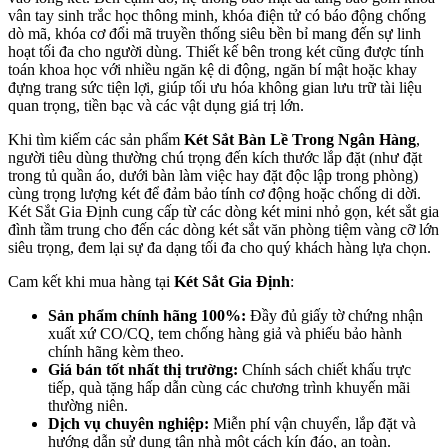
vân tay sinh trắc học thông minh, khóa điện tử có báo động chống
dò mã, khóa cơ đổi mã truyền thống siêu bền bỉ mang đến sự linh
hoạt tối đa cho người dùng. Thiết kế bên trong két cũng được tính
toán khoa học với nhiều ngăn kệ di động, ngăn bí mật hoặc khay
đựng trang sức tiện lợi, giúp tối ưu hóa không gian lưu trữ tài liệu
quan trọng, tiền bạc và các vật dụng giá trị lớn.
Khi tìm kiếm các sản phẩm
Két Sắt Bàn Lề Trong Ngân Hàng
,
người tiêu dùng thường chú trọng đến kích thước lắp đặt (như đặt
trong tủ quần áo, dưới bàn làm việc hay đặt độc lập trong phòng)
cùng trọng lượng két để đảm bảo tính cơ động hoặc chống di dời.
Két Sắt Gia Định cung cấp từ các dòng két mini nhỏ gọn, két sắt gia
đình tầm trung cho đến các dòng két sắt văn phòng tiệm vàng cỡ lớn
siêu trọng, đem lại sự đa dạng tối đa cho quý khách hàng lựa chọn.
Cam kết khi mua hàng tại
Két Sắt Gia Định
:
Sản phẩm chính hãng 100%:
Đầy đủ giấy tờ chứng nhận
xuất xứ CO/CQ, tem chống hàng giả và phiếu bảo hành
chính hãng kèm theo.
Giá bán tốt nhất thị trường:
Chính sách chiết khấu trực
tiếp, quà tặng hấp dẫn cùng các chương trình khuyến mãi
thường niên.
Dịch vụ chuyên nghiệp:
Miễn phí vận chuyển, lắp đặt và
hướng dẫn sử dụng tận nhà một cách kín đáo, an toàn.