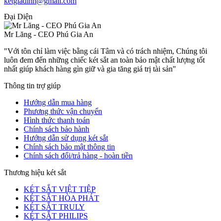
ketgiadinh@gmail.com
Đại Diện
Mr Lăng - CEO Phú Gia An
"Với tôn chỉ làm việc bằng cái Tâm và có trách nhiệm, Chúng tôi
luôn đem đến những chiếc két sắt an toàn bảo mật chất lượng tốt
nhất giúp khách hàng gìn giữ và gia tăng giá trị tài sản"
Thông tin trợ giúp
Hướng dẫn mua hàng
Phương thức vận chuyển
Hình thức thanh toán
Chính sách bảo hành
Hướng dẫn sử dụng két sắt
Chính sách bảo mật thông tin
Chính sách đổi/trả hàng - hoàn tiền
Thương hiệu két sắt
KÉT SẮT VIỆT TIỆP
KÉT SẮT HÒA PHÁT
KÉT SẮT TRULY
KÉT SẮT PHILIPS