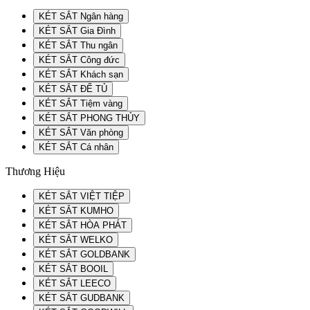
KÉT SẮT Ngân hàng
KÉT SẮT Gia Đình
KÉT SẮT Thu ngân
KÉT SẮT Công đức
KÉT SẮT Khách sạn
KÉT SẮT ĐỂ TỦ
KÉT SẮT Tiệm vàng
KÉT SẮT PHONG THỦY
KÉT SẮT Văn phòng
KÉT SẮT Cá nhân
Thương Hiệu
KÉT SẮT VIỆT TIỆP
KÉT SẮT KUMHO
KÉT SẮT HÒA PHÁT
KÉT SẮT WELKO
KÉT SẮT GOLDBANK
KÉT SẮT BOOIL
KÉT SẮT LEECO
KÉT SẮT GUDBANK