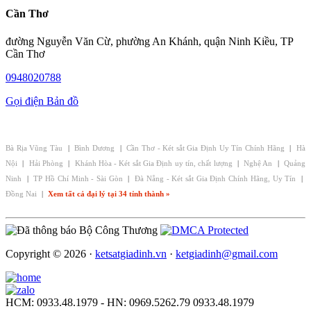
Cần Thơ
đường Nguyễn Văn Cừ, phường An Khánh, quận Ninh Kiều, TP
Cần Thơ
0948020788
Gọi điện
Bản đồ
CHI NHÁNH - ĐẠI LÝ KÉT SẮT GIA ĐỊNH:
Bà Rịa Vũng Tàu
|
Bình Dương
|
Cần Thơ - Két sắt Gia Định Uy Tín Chính Hãng
|
Hà
Nội
|
Hải Phòng
|
Khánh Hòa - Két sắt Gia Định uy tín, chất lượng
|
Nghệ An
|
Quảng
Ninh
|
TP Hồ Chí Minh - Sài Gòn
|
Đà Nẵng - Két sắt Gia Định Chính Hãng, Uy Tín
|
Đồng Nai
|
Xem tất cả đại lý tại 34 tỉnh thành »
Copyright © 2026 ·
ketsatgiadinh.vn
·
ketgiadinh@gmail.com
HCM: 0933.48.1979 - HN: 0969.5262.79
0933.48.1979