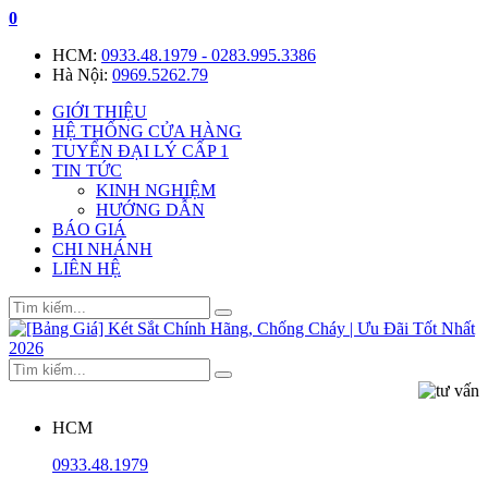
0
HCM:
0933.48.1979 - 0283.995.3386
Hà Nội:
0969.5262.79
GIỚI THIỆU
HỆ THỐNG CỬA HÀNG
TUYỂN ĐẠI LÝ CẤP 1
TIN TỨC
KINH NGHIỆM
HƯỚNG DẪN
BÁO GIÁ
CHI NHÁNH
LIÊN HỆ
HCM
0933.48.1979