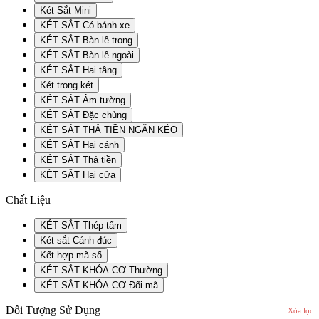
Két Sắt Mini
KÉT SẮT Có bánh xe
KÉT SẮT Bàn lề trong
KÉT SẮT Bàn lề ngoài
KÉT SẮT Hai tầng
Két trong két
KÉT SẮT Âm tường
KÉT SẮT Đặc chủng
KÉT SẮT THẢ TIỀN NGĂN KÉO
KÉT SẮT Hai cánh
KÉT SẮT Thả tiền
KÉT SẮT Hai cửa
Chất Liệu
KÉT SẮT Thép tấm
Két sắt Cánh đúc
Kết hợp mã số
KÉT SẮT KHÓA CƠ Thường
KÉT SẮT KHÓA CƠ Đổi mã
Đối Tượng Sử Dụng
Xóa lọc