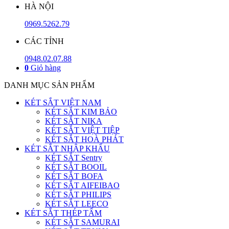
HÀ NỘI
0969.5262.79
CÁC TỈNH
0948.02.07.88
0
Giỏ hàng
DANH MỤC SẢN PHẨM
KÉT SẮT VIỆT NAM
KÉT SẮT KIM BẢO
KÉT SẮT NIKA
KÉT SẮT VIỆT TIỆP
KÉT SẮT HOÀ PHÁT
KÉT SẮT NHẬP KHẨU
KÉT SẮT Sentry
KÉT SẮT BOOIL
KÉT SẮT BOFA
KÉT SẮT AIFEIBAO
KÉT SẮT PHILIPS
KÉT SẮT LEECO
KÉT SẮT THÉP TẤM
KÉT SẮT SAMURAI