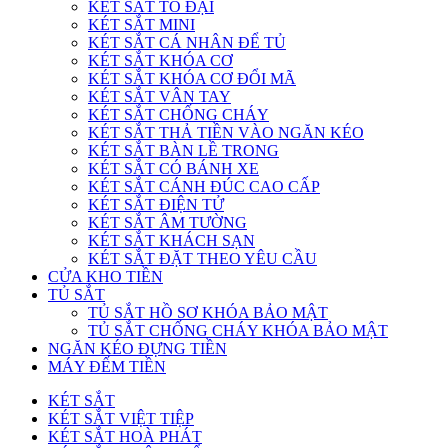
KÉT SẮT TO ĐẠI
KÉT SẮT MINI
KÉT SẮT CÁ NHÂN ĐỂ TỦ
KÉT SẮT KHÓA CƠ
KÉT SẮT KHÓA CƠ ĐỔI MÃ
KÉT SẮT VÂN TAY
KÉT SẮT CHỐNG CHÁY
KÉT SẮT THẢ TIỀN VÀO NGĂN KÉO
KÉT SẮT BÀN LỀ TRONG
KÉT SẮT CÓ BÁNH XE
KÉT SẮT CÁNH ĐÚC CAO CẤP
KÉT SẮT ĐIỆN TỬ
KÉT SẮT ÂM TƯỜNG
KÉT SẮT KHÁCH SẠN
KÉT SẮT ĐẶT THEO YÊU CẦU
CỬA KHO TIỀN
TỦ SẮT
TỦ SẮT HỒ SƠ KHÓA BẢO MẬT
TỦ SẮT CHỐNG CHÁY KHÓA BẢO MẬT
NGĂN KÉO ĐỰNG TIỀN
MÁY ĐẾM TIỀN
KÉT SẮT
KÉT SẮT VIỆT TIỆP
KÉT SẮT HOÀ PHÁT