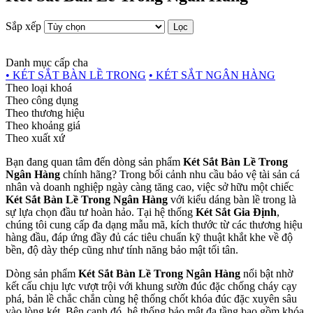
Sắp xếp
Lọc
Danh mục cấp cha
• KÉT SẮT BÀN LỀ TRONG
• KÉT SẮT NGÂN HÀNG
Theo loại khoá
Theo công dụng
Theo thương hiệu
Theo khoảng giá
Theo xuất xứ
Bạn đang quan tâm đến dòng sản phẩm
Két Sắt Bàn Lề Trong
Ngân Hàng
chính hãng? Trong bối cảnh nhu cầu bảo vệ tài sản cá
nhân và doanh nghiệp ngày càng tăng cao, việc sở hữu một chiếc
Két Sắt Bàn Lề Trong Ngân Hàng
với kiểu dáng bàn lề trong là
sự lựa chọn đầu tư hoàn hảo. Tại hệ thống
Két Sắt Gia Định
,
chúng tôi cung cấp đa dạng mẫu mã, kích thước từ các thương hiệu
hàng đầu, đáp ứng đầy đủ các tiêu chuẩn kỹ thuật khắt khe về độ
bền, độ dày thép cũng như tính năng bảo mật tối tân.
Dòng sản phẩm
Két Sắt Bàn Lề Trong Ngân Hàng
nổi bật nhờ
kết cấu chịu lực vượt trội với khung sườn đúc đặc chống cháy cạy
phá, bản lề chắc chắn cùng hệ thống chốt khóa đúc đặc xuyên sâu
vào lòng két. Bên cạnh đó, hệ thống bảo mật đa tầng bao gồm khóa