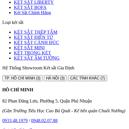
KÉT SẮT LIBERTY
KÉT SẮT BOFA
Két Sắt Chính Hãng
Loại két sắt
KÉT SẮT THÉP TẤM
KÉT SẮT ĐIỆN TỬ
KÉT SẮT CÁNH ĐÚC
KÉT SẮT MINI
KÉT TRONG KÉT
KÉT SẮT ÂM TƯỜNG
Hệ Thống Showroom Két sắt Gia Định
TP. HỒ CHÍ MINH (3)
HÀ NỘI (3)
CÁC TỈNH KHÁC (7)
HỒ CHÍ MINH
82 Phan Đăng Lưu, Phường 5, Quận Phú Nhuận
(Gần Trường Tiểu Học Cao Bá Quát - Kế bên quán Chuối Nướng)
0933.48.1979
/
0948.02.07.88