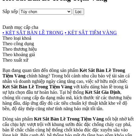
Sắp xếp
Lọc
Danh mục cấp cha
• KÉT SẮT BÀN LỀ TRONG
• KÉT SẮT TIỆM VÀNG
Theo loại khoá
Theo công dụng
Theo thương hiệu
Theo khoảng giá
Theo xuất xứ
Bạn đang quan tâm đến dòng sản phẩm
Két Sắt Bàn Lề Trong
Tiệm Vàng
chính hãng? Trong bối cảnh nhu cầu bảo vệ tài sản cá
nhân và doanh nghiệp ngày càng tăng cao, việc sở hữu một chiếc
Két Sắt Bàn Lề Trong Tiệm Vàng
với kiểu dáng bàn lề trong là
sự lựa chọn đầu tư hoàn hảo. Tại hệ thống
Két Sắt Gia Định
,
chúng tôi cung cấp đa dạng mẫu mã, kích thước từ các thương hiệu
hàng đầu, đáp ứng đầy đủ các tiêu chuẩn kỹ thuật khắt khe về độ
bền, độ dày thép cũng như tính năng bảo mật tối tân.
Dòng sản phẩm
Két Sắt Bàn Lề Trong Tiệm Vàng
nổi bật nhờ kết
cấu chịu lực vượt trội với khung sườn đúc đặc chống cháy cạy phá,
bản lề chắc chắn cùng hệ thống chốt khóa đúc đặc xuyên sâu vào
lòng két. Bên cạnh đó, hệ thống bảo mật đa tầng bao gồm khóa vân