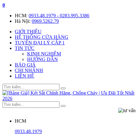
0
HCM:
0933.48.1979 - 0283.995.3386
Hà Nội:
0969.5262.79
GIỚI THIỆU
HỆ THỐNG CỬA HÀNG
TUYỂN ĐẠI LÝ CẤP 1
TIN TỨC
KINH NGHIỆM
HƯỚNG DẪN
BÁO GIÁ
CHI NHÁNH
LIÊN HỆ
HCM
0933.48.1979