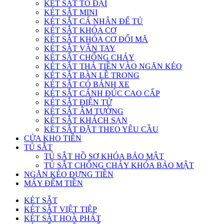
KÉT SẮT TO ĐẠI
KÉT SẮT MINI
KÉT SẮT CÁ NHÂN ĐỂ TỦ
KÉT SẮT KHÓA CƠ
KÉT SẮT KHÓA CƠ ĐỔI MÃ
KÉT SẮT VÂN TAY
KÉT SẮT CHỐNG CHÁY
KÉT SẮT THẢ TIỀN VÀO NGĂN KÉO
KÉT SẮT BÀN LỀ TRONG
KÉT SẮT CÓ BÁNH XE
KÉT SẮT CÁNH ĐÚC CAO CẤP
KÉT SẮT ĐIỆN TỬ
KÉT SẮT ÂM TƯỜNG
KÉT SẮT KHÁCH SẠN
KÉT SẮT ĐẶT THEO YÊU CẦU
CỬA KHO TIỀN
TỦ SẮT
TỦ SẮT HỒ SƠ KHÓA BẢO MẬT
TỦ SẮT CHỐNG CHÁY KHÓA BẢO MẬT
NGĂN KÉO ĐỰNG TIỀN
MÁY ĐẾM TIỀN
KÉT SẮT
KÉT SẮT VIỆT TIỆP
KÉT SẮT HOÀ PHÁT