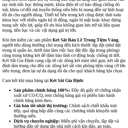
tay sinh trắc học thông minh, khóa điện tử có báo động chống dò
mã, khóa cơ đổi mã truyền thống siêu bền bỉ mang đến sự linh hoạt
tối đa cho người dùng. Thiết kế bên trong két cũng được tính toán
khoa học với nhiều ngăn kệ di động, ngăn bí mật hoặc khay đựng
trang sức tiện lợi, giúp tối ưu hóa không gian lưu trữ tài liệu quan
trọng, tiền bạc và các vật dụng giá trị lớn.
Khi tìm kiếm các sản phẩm
Két Sắt Bàn Lề Trong Tiệm Vàng
,
người tiêu dùng thường chú trọng đến kích thước lắp đặt (như đặt
trong tủ quần áo, dưới bàn làm việc hay đặt độc lập trong phòng)
cùng trọng lượng két để đảm bảo tính cơ động hoặc chống di dời.
Két Sắt Gia Định cung cấp từ các dòng két mini nhỏ gọn, két sắt gia
đình tầm trung cho đến các dòng két sắt văn phòng tiệm vàng cỡ lớn
siêu trọng, đem lại sự đa dạng tối đa cho quý khách hàng lựa chọn.
Cam kết khi mua hàng tại
Két Sắt Gia Định
:
Sản phẩm chính hãng 100%:
Đầy đủ giấy tờ chứng nhận
xuất xứ CO/CQ, tem chống hàng giả và phiếu bảo hành
chính hãng kèm theo.
Giá bán tốt nhất thị trường:
Chính sách chiết khấu trực
tiếp, quà tặng hấp dẫn cùng các chương trình khuyến mãi
thường niên.
Dịch vụ chuyên nghiệp:
Miễn phí vận chuyển, lắp đặt và
hướng dẫn sử dụng tận nhà một cách kín đáo, an toàn.