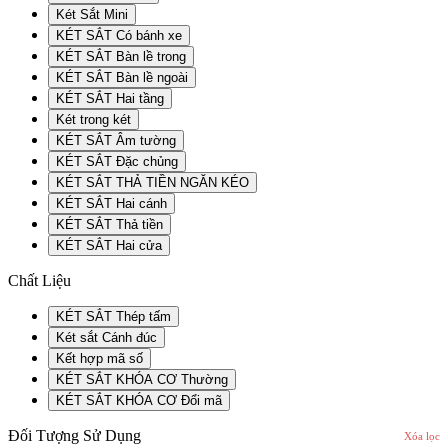
Két Sắt Mini
KÉT SẮT Có bánh xe
KÉT SẮT Bàn lề trong
KÉT SẮT Bàn lề ngoài
KÉT SẮT Hai tầng
Két trong két
KÉT SẮT Âm tường
KÉT SẮT Đặc chủng
KÉT SẮT THẢ TIỀN NGĂN KÉO
KÉT SẮT Hai cánh
KÉT SẮT Thả tiền
KÉT SẮT Hai cửa
Chất Liệu
KÉT SẮT Thép tấm
Két sắt Cánh đúc
Kết hợp mã số
KÉT SẮT KHÓA CƠ Thường
KÉT SẮT KHÓA CƠ Đổi mã
Đối Tượng Sử Dụng
Xóa lọc