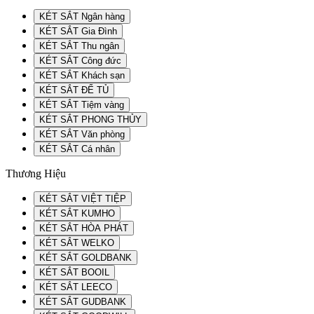
KÉT SẮT Ngân hàng
KÉT SẮT Gia Đình
KÉT SẮT Thu ngân
KÉT SẮT Công đức
KÉT SẮT Khách sạn
KÉT SẮT ĐỂ TỦ
KÉT SẮT Tiệm vàng
KÉT SẮT PHONG THỦY
KÉT SẮT Văn phòng
KÉT SẮT Cá nhân
Thương Hiệu
KÉT SẮT VIỆT TIỆP
KÉT SẮT KUMHO
KÉT SẮT HÒA PHÁT
KÉT SẮT WELKO
KÉT SẮT GOLDBANK
KÉT SẮT BOOIL
KÉT SẮT LEECO
KÉT SẮT GUDBANK