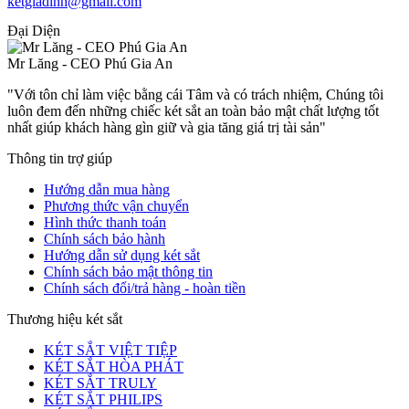
ketgiadinh@gmail.com
Đại Diện
Mr Lăng - CEO Phú Gia An
"Với tôn chỉ làm việc bằng cái Tâm và có trách nhiệm, Chúng tôi
luôn đem đến những chiếc két sắt an toàn bảo mật chất lượng tốt
nhất giúp khách hàng gìn giữ và gia tăng giá trị tài sản"
Thông tin trợ giúp
Hướng dẫn mua hàng
Phương thức vận chuyển
Hình thức thanh toán
Chính sách bảo hành
Hướng dẫn sử dụng két sắt
Chính sách bảo mật thông tin
Chính sách đổi/trả hàng - hoàn tiền
Thương hiệu két sắt
KÉT SẮT VIỆT TIỆP
KÉT SẮT HÒA PHÁT
KÉT SẮT TRULY
KÉT SẮT PHILIPS