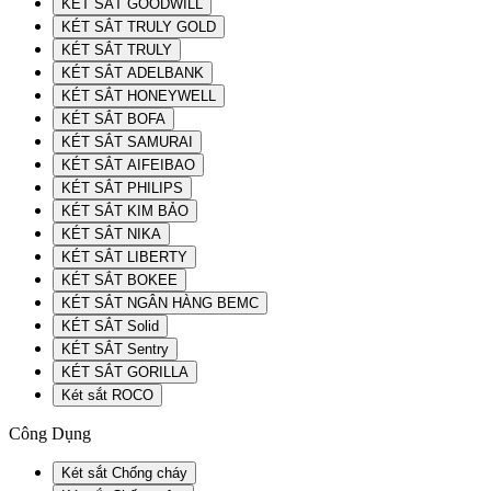
KÉT SẮT GOODWILL
KÉT SẮT TRULY GOLD
KÉT SẮT TRULY
KÉT SẮT ADELBANK
KÉT SẮT HONEYWELL
KÉT SẮT BOFA
KÉT SẮT SAMURAI
KÉT SẮT AIFEIBAO
KÉT SẮT PHILIPS
KÉT SẮT KIM BẢO
KÉT SẮT NIKA
KÉT SẮT LIBERTY
KÉT SẮT BOKEE
KÉT SẮT NGÂN HÀNG BEMC
KÉT SẮT Solid
KÉT SẮT Sentry
KÉT SẮT GORILLA
Két sắt ROCO
Công Dụng
Két sắt Chống cháy