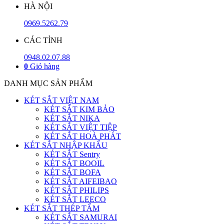
HÀ NỘI
0969.5262.79
CÁC TỈNH
0948.02.07.88
0
Giỏ hàng
DANH MỤC SẢN PHẨM
KÉT SẮT VIỆT NAM
KÉT SẮT KIM BẢO
KÉT SẮT NIKA
KÉT SẮT VIỆT TIỆP
KÉT SẮT HOÀ PHÁT
KÉT SẮT NHẬP KHẨU
KÉT SẮT Sentry
KÉT SẮT BOOIL
KÉT SẮT BOFA
KÉT SẮT AIFEIBAO
KÉT SẮT PHILIPS
KÉT SẮT LEECO
KÉT SẮT THÉP TẤM
KÉT SẮT SAMURAI