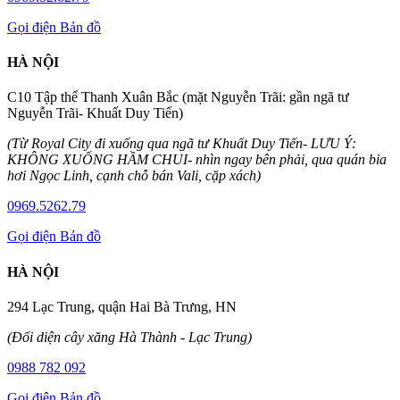
Gọi điện
Bản đồ
HÀ NỘI
C10 Tập thể Thanh Xuân Bắc (mặt Nguyễn Trãi: gần ngã tư
Nguyễn Trãi- Khuất Duy Tiến)
(Từ Royal City đi xuống qua ngã tư Khuất Duy Tiến- LƯU Ý:
KHÔNG XUỐNG HẦM CHUI- nhìn ngay bên phải, qua quán bia
hơi Ngọc Linh, cạnh chỗ bán Vali, cặp xách)
0969.5262.79
Gọi điện
Bản đồ
HÀ NỘI
294 Lạc Trung, quận Hai Bà Trưng, HN
(Đối diện cây xăng Hà Thành - Lạc Trung)
0988 782 092
Gọi điện
Bản đồ