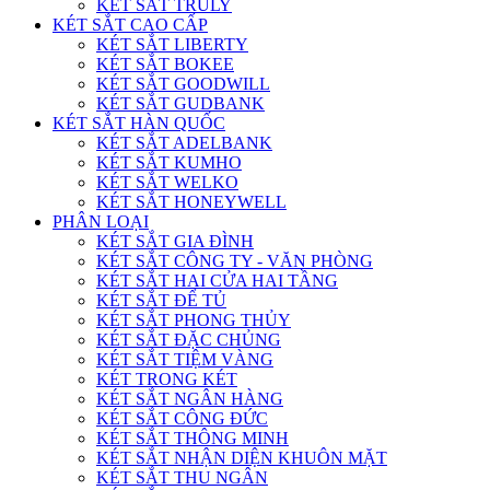
KÉT SẮT TRULY
KÉT SẮT CAO CẤP
KÉT SẮT LIBERTY
KÉT SẮT BOKEE
KÉT SẮT GOODWILL
KÉT SẮT GUDBANK
KÉT SẮT HÀN QUỐC
KÉT SẮT ADELBANK
KÉT SẮT KUMHO
KÉT SẮT WELKO
KÉT SẮT HONEYWELL
PHÂN LOẠI
KÉT SẮT GIA ĐÌNH
KÉT SẮT CÔNG TY - VĂN PHÒNG
KÉT SẮT HAI CỬA HAI TẦNG
KÉT SẮT ĐỂ TỦ
KÉT SẮT PHONG THỦY
KÉT SẮT ĐẶC CHỦNG
KÉT SẮT TIỆM VÀNG
KÉT TRONG KÉT
KÉT SẮT NGÂN HÀNG
KÉT SẮT CÔNG ĐỨC
KÉT SẮT THÔNG MINH
KÉT SẮT NHẬN DIỆN KHUÔN MẶT
KÉT SẮT THU NGÂN