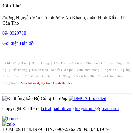
Cần Thơ
đường Nguyễn Văn Cừ, phường An Khánh, quận Ninh Kiều, TP
Cần Thơ
0948020788
Gọi điện
Bản đồ
CHI NHÁNH - ĐẠI LÝ KÉT SẮT GIA ĐỊNH:
Bà Rịa Vũng Tàu
|
Bình Dương
|
Cần Thơ - Két sắt Gia Định Uy Tín Chính Hãng
|
Hà
Nội
|
Hải Phòng
|
Khánh Hòa - Két sắt Gia Định uy tín, chất lượng
|
Nghệ An
|
Quảng
Ninh
|
TP Hồ Chí Minh - Sài Gòn
|
Đà Nẵng - Két sắt Gia Định Chính Hãng, Uy Tín
|
Đồng Nai
|
Xem tất cả đại lý tại 34 tỉnh thành »
Copyright © 2026 ·
ketsatgiadinh.vn
·
ketgiadinh@gmail.com
HCM: 0933.48.1979 - HN: 0969.5262.79
0933.48.1979