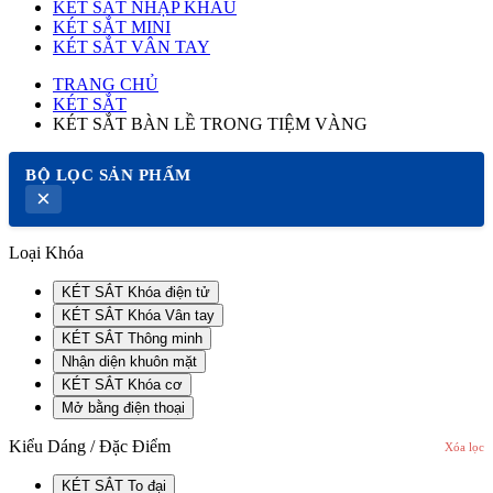
KÉT SẮT NHẬP KHẨU
KÉT SẮT MINI
KÉT SẮT VÂN TAY
TRANG CHỦ
KÉT SẮT
KÉT SẮT BÀN LỀ TRONG TIỆM VÀNG
BỘ LỌC SẢN PHẨM
×
Loại Khóa
KÉT SẮT Khóa điện tử
KÉT SẮT Khóa Vân tay
KÉT SẮT Thông minh
Nhận diện khuôn mặt
KÉT SẮT Khóa cơ
Mở bằng điện thoại
Kiểu Dáng / Đặc Điểm
Xóa lọc
KÉT SẮT To đại