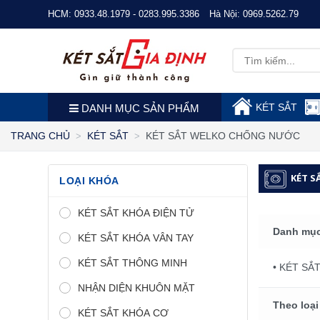
HCM:
0933.48.1979 - 0283.995.3386
Hà Nội:
0969.5262.79
KÉT SẮT
DANH MỤC SẢN PHẨM
KÉT SẮT WELKO CHỐNG NƯỚC
TRANG CHỦ
KÉT SẮT
KÉT 
LOẠI KHÓA
KÉT SẮT KHÓA ĐIỆN TỬ
Danh mục
KÉT SẮT KHÓA VÂN TAY
KÉT SẮT THÔNG MINH
• KÉT SẮ
NHẬN DIỆN KHUÔN MẶT
Theo loại
KÉT SẮT KHÓA CƠ