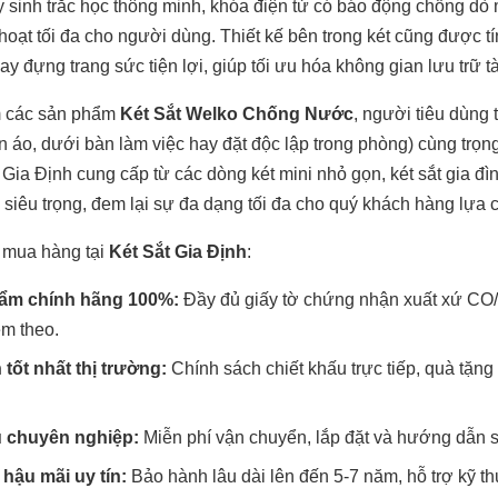
y sinh trắc học thông minh, khóa điện tử có báo động chống dò
hoạt tối đa cho người dùng. Thiết kế bên trong két cũng được t
y đựng trang sức tiện lợi, giúp tối ưu hóa không gian lưu trữ tài
m các sản phẩm
Két Sắt Welko Chống Nước
, người tiêu dùng 
ần áo, dưới bàn làm việc hay đặt độc lập trong phòng) cùng trọ
 Gia Định cung cấp từ các dòng két mini nhỏ gọn, két sắt gia đ
 siêu trọng, đem lại sự đa dạng tối đa cho quý khách hàng lựa 
 mua hàng tại
Két Sắt Gia Định
:
ẩm chính hãng 100%:
Đầy đủ giấy tờ chứng nhận xuất xứ CO/
m theo.
 tốt nhất thị trường:
Chính sách chiết khấu trực tiếp, quà tặn
ụ chuyên nghiệp:
Miễn phí vận chuyển, lắp đặt và hướng dẫn s
hậu mãi uy tín:
Bảo hành lâu dài lên đến 5-7 năm, hỗ trợ kỹ thu