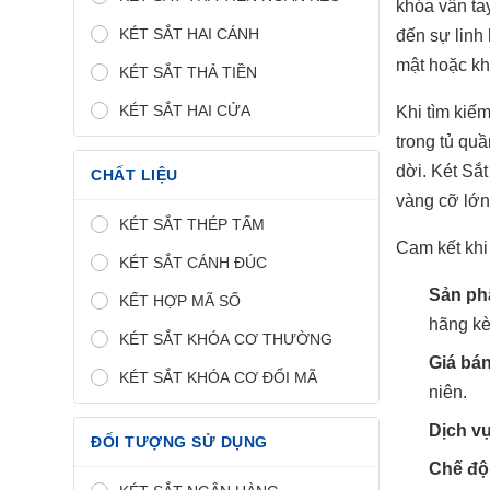
khóa vân ta
KÉT SẮT HAI CÁNH
đến sự linh 
mật hoặc kha
KÉT SẮT THẢ TIỀN
KÉT SẮT HAI CỬA
Khi tìm kiế
trong tủ qu
dời. Két Sắt
CHẤT LIỆU
vàng cỡ lớn
KÉT SẮT THÉP TẤM
Cam kết khi
KÉT SẮT CÁNH ĐÚC
Sản ph
KẾT HỢP MÃ SỐ
hãng kè
KÉT SẮT KHÓA CƠ THƯỜNG
Giá bán
KÉT SẮT KHÓA CƠ ĐỔI MÃ
niên.
Dịch v
ĐỐI TƯỢNG SỬ DỤNG
Chế độ 