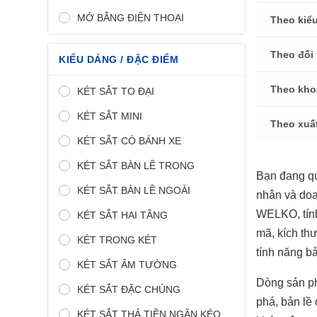
MỞ BẰNG ĐIỆN THOẠI
Theo kiểu
Theo đối
KIỂU DÁNG / ĐẶC ĐIỂM
Theo kho
KÉT SẮT TO ĐẠI
KÉT SẮT MINI
Theo xuấ
KÉT SẮT CÓ BÁNH XE
KÉT SẮT BÀN LỀ TRONG
Bạn đang q
KÉT SẮT BÀN LỀ NGOÀI
nhân và doa
WELKO, tính
KÉT SẮT HAI TẦNG
mã, kích th
KÉT TRONG KÉT
tính năng bả
KÉT SẮT ÂM TƯỜNG
Dòng sản 
KÉT SẮT ĐẶC CHỦNG
phá, bản lề
KÉT SẮT THẢ TIỀN NGĂN KÉO