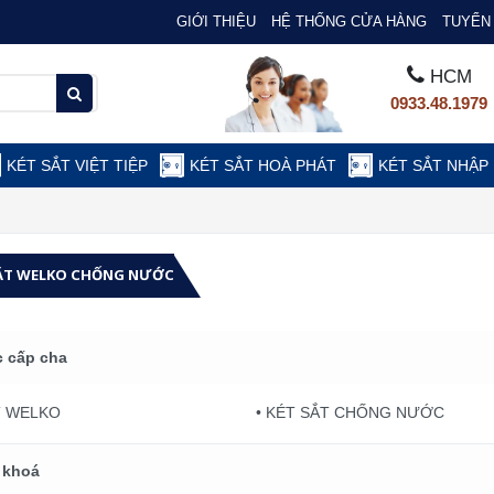
GIỚI THIỆU
HỆ THỐNG CỬA HÀNG
TUYỂN 
HCM
0933.48.1979
KÉT SẮT VIỆT TIỆP
KÉT SẮT HOÀ PHÁT
KÉT SẮT NHẬP
SẮT WELKO CHỐNG NƯỚC
 cấp cha
T WELKO
• KÉT SẮT CHỐNG NƯỚC
 khoá