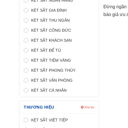
KÉT SẮT NGÂN HÀNG
Đừng ngần n
KÉT SẮT GIA ĐÌNH
báo giá ưu 
KÉT SẮT THU NGÂN
KÉT SẮT CÔNG ĐỨC
KÉT SẮT KHÁCH SẠN
KÉT SẮT ĐỂ TỦ
KÉT SẮT TIỆM VÀNG
KÉT SẮT PHONG THỦY
KÉT SẮT VĂN PHÒNG
KÉT SẮT CÁ NHÂN
THƯƠNG HIỆU
Xóa lọc
KÉT SẮT VIỆT TIỆP