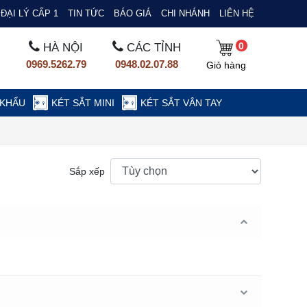
ĐẠI LÝ CẤP 1
TIN TỨC
BÁO GIÁ
CHI NHÁNH
LIÊN HỆ
0
HÀ NỘI
CÁC TỈNH
0969.5262.79
0948.02.07.88
Giỏ hàng
 KHẨU
KÉT SẮT MINI
KÉT SẮT VÂN TAY
Sắp xếp