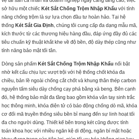
vệ tài sản cá nhân và doanh nghiệp ngày càng tăng cao, việc
sở hữu một chiếc
Két Sắt Chống Trộm Nhập Khẩu
với tính
năng chống trộm là sự lựa chọn đầu tư hoàn hảo. Tại hệ
thống
Két Sắt Gia Định
, chúng tôi cung cấp đa dạng mẫu mã,
kích thước từ các thương hiệu hàng đầu, đáp ứng đầy đủ các
tiêu chuẩn kỹ thuật khắt khe về độ bền, độ dày thép cũng như
tính năng bảo mật tối tân.
Dòng sản phẩm
Két Sắt Chống Trộm Nhập Khẩu
nổi bật
nhờ kết cấu chịu lực vượt trội với hệ thống chốt khóa đa
chiều, bản lề ngoài chống cắt chốt và khung thân thép carbon
nguyên tấm siêu dày chống cạy phá bằng xà beng. Bên cạnh
đó, hệ thống bảo mật đa tầng bao gồm khóa vân tay sinh trắc
học thông minh, khóa điện tử có báo động chống dò mã, khóa
cơ đổi mã truyền thống siêu bền bỉ mang đến sự linh hoạt tối
đa cho người dùng. Thiết kế bên trong két cũng được tính
toán khoa học với nhiều ngăn kệ di động, ngăn bí mật hoặc