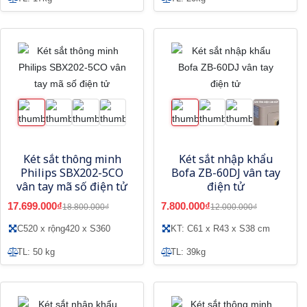
Két sắt thông minh
Két sắt nhập khẩu
Philips SBX202-5CO
Bofa ZB-60DJ vân tay
vân tay mã số điện tử
điện tử
17.699.000₫
7.800.000₫
18.800.000₫
12.000.000₫
C520 x rộng420 x S360
KT: C61 x R43 x S38 cm
TL: 50 kg
TL: 39kg