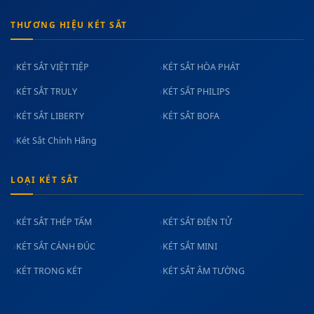
THƯƠNG HIỆU KÉT SẮT
KÉT SẮT VIỆT TIỆP
KÉT SẮT HÒA PHÁT
KÉT SẮT TRULY
KÉT SẮT PHILIPS
KÉT SẮT LIBERTY
KÉT SẮT BOFA
Két Sắt Chính Hãng
LOẠI KÉT SẮT
KÉT SẮT THÉP TẤM
KÉT SẮT ĐIỆN TỬ
KÉT SẮT CÁNH ĐÚC
KÉT SẮT MINI
KÉT TRONG KÉT
KÉT SẮT ÂM TƯỜNG