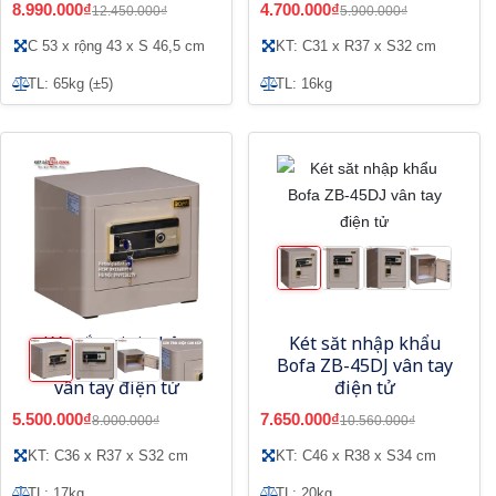
8.990.000₫
4.700.000₫
12.450.000₫
5.900.000₫
C 53 x rộng 43 x S 46,5 cm
KT: C31 x R37 x S32 cm
TL: 65kg (±5)
TL: 16kg
Két sắt mini nhập
Két săt nhập khẩu
khẩu Bofa ZB-35DJ
Bofa ZB-45DJ vân tay
vân tay điện tử
điện tử
5.500.000₫
7.650.000₫
8.000.000₫
10.560.000₫
KT: C36 x R37 x S32 cm
KT: C46 x R38 x S34 cm
TL: 17kg
TL: 20kg