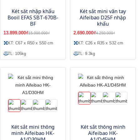
Két săt nhập khẩu
Két sắt mini vân tay
Booil EFAS SBT-670B-
Aifeibao D25F nhập
BF
khẩu
13.899.000₫
2.690.000₫
15.000.000₫
4.250.000₫
KT: C67 x R50 x S50 cm
KT: C26 x R35 x S32 cm
TL: 105kg
TL: 9.3kg
Két sắt mini thông
Két sắt thông minh
minh Aifeibao HK-
Aifeibao HK-
A1/D30HM
A1/D45HM