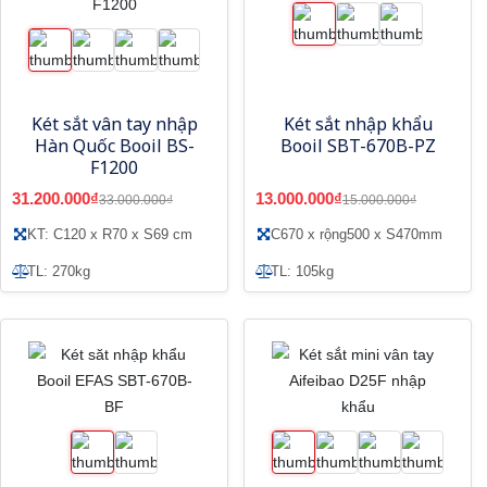
Két sắt vân tay nhập
Két sắt nhập khẩu
Hàn Quốc Booil BS-
Booil SBT-670B-PZ
F1200
31.200.000₫
13.000.000₫
33.000.000₫
15.000.000₫
KT: C120 x R70 x S69 cm
C670 x rộng500 x S470mm
TL: 270kg
TL: 105kg