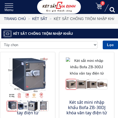
0
KÉT SẮT CHỐNG TRỘM NHẬP KHẨU
TRANG CHỦ
KÉT SẮT
KÉT SẮT CHỐNG TRỘM NHẬP KHẨU
Lọc
Két sắt nhập khẩu
Két sắt mini nhập
Booil BS-F530W vân
khẩu Bofa ZB-30DJ
tay điện tử
khóa vân tay điện tử