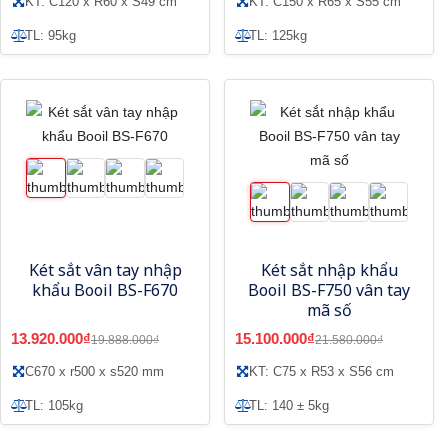
KT: C120 x R60 x S49 cm
KT: C150 x R65 x S55 cm
TL: 95kg
TL: 125kg
Két sắt vân tay nhập
Két sắt nhập khẩu
khẩu Booil BS-F670
Booil BS-F750 vân tay
mã số
13.920.000₫
15.100.000₫
19.888.000₫
21.580.000₫
C670 x r500 x s520 mm
KT: C75 x R53 x S56 cm
TL: 105kg
TL: 140 ± 5kg