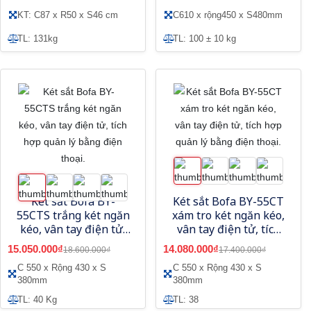
KT: C87 x R50 x S46 cm
C610 x rộng450 x S480mm
TL: 131kg
TL: 100 ± 10 kg
Két sắt Bofa BY-
Két sắt Bofa BY-55CT
55CTS trắng két ngăn
xám tro két ngăn kéo,
kéo, vân tay điện tử,
vân tay điện tử, tích
tích hợp quản lý bằng
hợp quản lý bằng
15.050.000₫
14.080.000₫
18.600.000₫
17.400.000₫
điện thoại.
điện thoại.
C 550 x Rộng 430 x S
C 550 x Rộng 430 x S
380mm
380mm
TL: 40 Kg
TL: 38