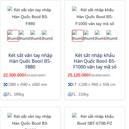
Két sắt vân tay nhập
Két sắt nhập khẩu
Hàn Quốc Booil BS-
Hàn Quốc Booil BS-
F880
F1000 vân tay mã số
22.300.000₫
25.120.000₫
29.650.000₫
35.888.000₫
C880 x r590 x s560 mm
KT: C100 x R60 x S59 cm
TL: 180kg
TL: 210kg