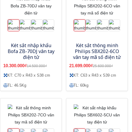
Két sắt nhập khẩu
Két sắt thông minh
Bofa ZB-70DJ vân tay
Philips SBX202-6CO
điện tử
vân tay mã số điện tử
10.300.000₫
21.699.000₫
14.500.000₫
25.600.000₫
KT: C70 x R43 x S38 cm
KT: C63 x R43 x S39 cm
TL: 46.5Kg
TL: 60kg