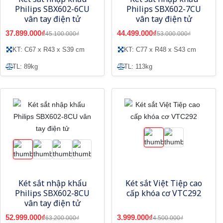
Philips SBX602-6CU
Philips SBX602-7CU
vân tay điện tử
vân tay điện tử
37.899.000₫
44.499.000₫
45.100.000₫
53.000.000₫
KT: C67 x R43 x S39 cm
KT: C77 x R48 x S43 cm
TL: 89kg
TL: 113kg
Két sắt nhập khẩu
Két sắt Việt Tiệp cao
Philips SBX602-8CU
cấp khóa cơ VTC292
vân tay điện tử
52.999.000₫
3.999.000₫
63.200.000₫
4.500.000₫