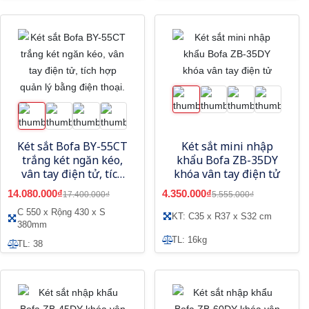
Két sắt Bofa BY-55CT
Két sắt mini nhập
trắng két ngăn kéo,
khẩu Bofa ZB-35DY
vân tay điện tử, tích
khóa vân tay điện tử
hợp quản lý bằng
14.080.000₫
4.350.000₫
17.400.000₫
5.555.000₫
điện thoại.
C 550 x Rộng 430 x S
KT: C35 x R37 x S32 cm
380mm
TL: 16kg
TL: 38