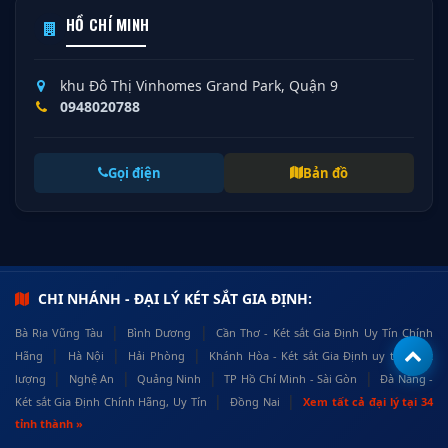
HỒ CHÍ MINH
khu Đô Thị Vinhomes Grand Park, Quận 9
0948020788
Gọi điện
Bản đồ
CHI NHÁNH - ĐẠI LÝ KÉT SẮT GIA ĐỊNH:
|
|
Bà Rịa Vũng Tàu
Bình Dương
Cần Thơ - Két sắt Gia Định Uy Tín Chính
|
|
|
Hãng
Hà Nội
Hải Phòng
Khánh Hòa - Két sắt Gia Định uy tín, chất
|
|
|
|
lượng
Nghệ An
Quảng Ninh
TP Hồ Chí Minh - Sài Gòn
Đà Nẵng -
|
|
Két sắt Gia Định Chính Hãng, Uy Tín
Đồng Nai
Xem tất cả đại lý tại 34
tỉnh thành »