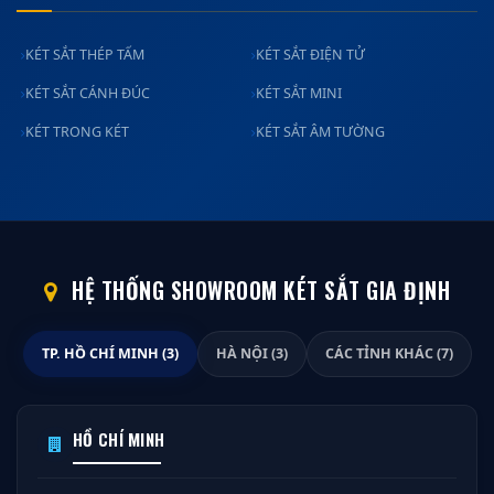
KÉT SẮT THÉP TẤM
KÉT SẮT ĐIỆN TỬ
KÉT SẮT CÁNH ĐÚC
KÉT SẮT MINI
KÉT TRONG KÉT
KÉT SẮT ÂM TƯỜNG
HỆ THỐNG SHOWROOM KÉT SẮT GIA ĐỊNH
TP. HỒ CHÍ MINH (3)
HÀ NỘI (3)
CÁC TỈNH KHÁC (7)
HỒ CHÍ MINH