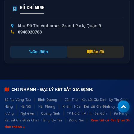
HỒ CHÍ MINH
khu Đô Thị Vinhomes Grand Park, Quận 9
0948020788
Gọi điện
Bản đồ
CHI NHÁNH - ĐẠI LÝ KÉT SẮT GIA ĐỊNH:
|
|
Bà Rịa Vũng Tàu
Bình Dương
Cần Thơ - Két sắt Gia Định Uy Tín Chính
|
|
|
Hãng
Hà Nội
Hải Phòng
Khánh Hòa - Két sắt Gia Định uy tín, chất
|
|
|
|
lượng
Nghệ An
Quảng Ninh
TP Hồ Chí Minh - Sài Gòn
Đà Nẵng -
|
|
Két sắt Gia Định Chính Hãng, Uy Tín
Đồng Nai
Xem tất cả đại lý tại 34
tỉnh thành »