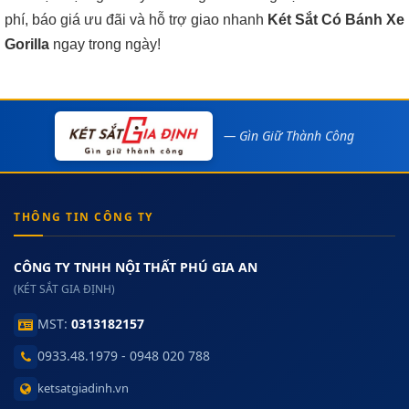
phí, báo giá ưu đãi và hỗ trợ giao nhanh
Két Sắt Có Bánh Xe
Gorilla
ngay trong ngày!
— Gìn Giữ Thành Công
THÔNG TIN CÔNG TY
CÔNG TY TNHH NỘI THẤT PHÚ GIA AN
(KÉT SẮT GIA ĐỊNH)
MST:
0313182157
0933.48.1979 - 0948 020 788
ketsatgiadinh.vn