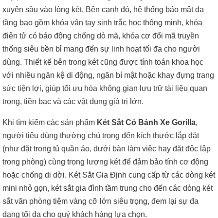
xuyên sâu vào lòng két. Bên cạnh đó, hệ thống bảo mật đa
tầng bao gồm khóa vân tay sinh trắc học thông minh, khóa
điện tử có báo động chống dò mã, khóa cơ đổi mã truyền
thống siêu bền bỉ mang đến sự linh hoạt tối đa cho người
dùng. Thiết kế bên trong két cũng được tính toán khoa học
với nhiều ngăn kệ di động, ngăn bí mật hoặc khay đựng trang
sức tiện lợi, giúp tối ưu hóa không gian lưu trữ tài liệu quan
trọng, tiền bạc và các vật dụng giá trị lớn.
Khi tìm kiếm các sản phẩm
Két Sắt Có Bánh Xe Gorilla
,
người tiêu dùng thường chú trọng đến kích thước lắp đặt
(như đặt trong tủ quần áo, dưới bàn làm việc hay đặt độc lập
trong phòng) cùng trọng lượng két để đảm bảo tính cơ động
hoặc chống di dời. Két Sắt Gia Định cung cấp từ các dòng két
mini nhỏ gọn, két sắt gia đình tầm trung cho đến các dòng két
sắt văn phòng tiệm vàng cỡ lớn siêu trọng, đem lại sự đa
dạng tối đa cho quý khách hàng lựa chọn.