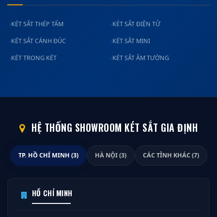
KÉT SẮT THÉP TẤM
KÉT SẮT ĐIỆN TỬ
KÉT SẮT CÁNH ĐÚC
KÉT SẮT MINI
KÉT TRONG KÉT
KÉT SẮT ÂM TƯỜNG
HỆ THỐNG SHOWROOM KÉT SẮT GIA ĐỊNH
TP. HỒ CHÍ MINH (3)
HÀ NỘI (3)
CÁC TỈNH KHÁC (7)
HỒ CHÍ MINH