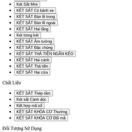
Két Sắt Mini
KÉT SẮT Có bánh xe
KÉT SẮT Bàn lề trong
KÉT SẮT Bàn lề ngoài
KÉT SẮT Hai tầng
Két trong két
KÉT SẮT Âm tường
KÉT SẮT Đặc chủng
KÉT SẮT THẢ TIỀN NGĂN KÉO
KÉT SẮT Hai cánh
KÉT SẮT Thả tiền
KÉT SẮT Hai cửa
Chất Liệu
KÉT SẮT Thép tấm
Két sắt Cánh đúc
Kết hợp mã số
KÉT SẮT KHÓA CƠ Thường
KÉT SẮT KHÓA CƠ Đổi mã
Đối Tượng Sử Dụng