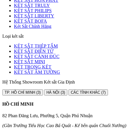
KÉT SẮT HÒA PHÁT
KÉT SẮT TRULY
KÉT SẮT PHILIPS
KÉT SẮT LIBERTY
KÉT SẮT BOFA
Két Sắt Chính Hãng
Loại két sắt
KÉT SẮT THÉP TẤM
KÉT SẮT ĐIỆN TỬ
KÉT SẮT CÁNH ĐÚC
KÉT SẮT MINI
KÉT TRONG KÉT
KÉT SẮT ÂM TƯỜNG
Hệ Thống Showroom Két sắt Gia Định
TP. HỒ CHÍ MINH (3)
HÀ NỘI (3)
CÁC TỈNH KHÁC (7)
HỒ CHÍ MINH
82 Phan Đăng Lưu, Phường 5, Quận Phú Nhuận
(Gần Trường Tiểu Học Cao Bá Quát - Kế bên quán Chuối Nướng)