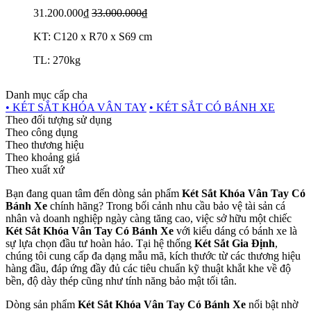
31.200.000₫
33.000.000₫
KT: C120 x R70 x S69 cm
TL: 270kg
Danh mục cấp cha
• KÉT SẮT KHÓA VÂN TAY
• KÉT SẮT CÓ BÁNH XE
Theo đối tượng sử dụng
Theo công dụng
Theo thương hiệu
Theo khoảng giá
Theo xuất xứ
Bạn đang quan tâm đến dòng sản phẩm
Két Sắt Khóa Vân Tay Có
Bánh Xe
chính hãng? Trong bối cảnh nhu cầu bảo vệ tài sản cá
nhân và doanh nghiệp ngày càng tăng cao, việc sở hữu một chiếc
Két Sắt Khóa Vân Tay Có Bánh Xe
với kiểu dáng có bánh xe là
sự lựa chọn đầu tư hoàn hảo. Tại hệ thống
Két Sắt Gia Định
,
chúng tôi cung cấp đa dạng mẫu mã, kích thước từ các thương hiệu
hàng đầu, đáp ứng đầy đủ các tiêu chuẩn kỹ thuật khắt khe về độ
bền, độ dày thép cũng như tính năng bảo mật tối tân.
Dòng sản phẩm
Két Sắt Khóa Vân Tay Có Bánh Xe
nổi bật nhờ