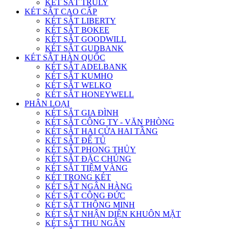
KÉT SẮT TRULY
KÉT SẮT CAO CẤP
KÉT SẮT LIBERTY
KÉT SẮT BOKEE
KÉT SẮT GOODWILL
KÉT SẮT GUDBANK
KÉT SẮT HÀN QUỐC
KÉT SẮT ADELBANK
KÉT SẮT KUMHO
KÉT SẮT WELKO
KÉT SẮT HONEYWELL
PHÂN LOẠI
KÉT SẮT GIA ĐÌNH
KÉT SẮT CÔNG TY - VĂN PHÒNG
KÉT SẮT HAI CỬA HAI TẦNG
KÉT SẮT ĐỂ TỦ
KÉT SẮT PHONG THỦY
KÉT SẮT ĐẶC CHỦNG
KÉT SẮT TIỆM VÀNG
KÉT TRONG KÉT
KÉT SẮT NGÂN HÀNG
KÉT SẮT CÔNG ĐỨC
KÉT SẮT THÔNG MINH
KÉT SẮT NHẬN DIỆN KHUÔN MẶT
KÉT SẮT THU NGÂN