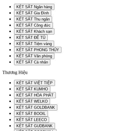
KÉT SẮT Ngân hàng
KÉT SẮT Gia Đình
KÉT SẮT Thu ngân
KÉT SẮT Công đức
KÉT SẮT Khách sạn
KÉT SẮT ĐỂ TỦ
KÉT SẮT Tiệm vàng
KÉT SẮT PHONG THỦY
KÉT SẮT Văn phòng
KÉT SẮT Cá nhân
Thương Hiệu
KÉT SẮT VIỆT TIỆP
KÉT SẮT KUMHO
KÉT SẮT HÒA PHÁT
KÉT SẮT WELKO
KÉT SẮT GOLDBANK
KÉT SẮT BOOIL
KÉT SẮT LEECO
KÉT SẮT GUDBANK