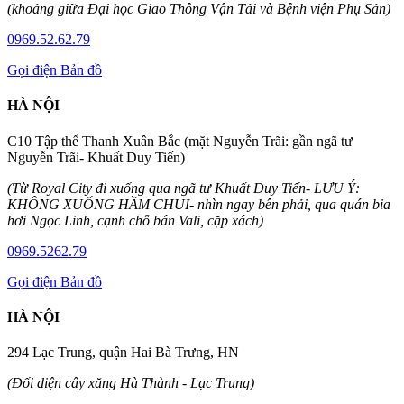
(khoảng giữa Đại học Giao Thông Vận Tải và Bệnh viện Phụ Sản)
0969.52.62.79
Gọi điện
Bản đồ
HÀ NỘI
C10 Tập thể Thanh Xuân Bắc (mặt Nguyễn Trãi: gần ngã tư
Nguyễn Trãi- Khuất Duy Tiến)
(Từ Royal City đi xuống qua ngã tư Khuất Duy Tiến- LƯU Ý:
KHÔNG XUỐNG HẦM CHUI- nhìn ngay bên phải, qua quán bia
hơi Ngọc Linh, cạnh chỗ bán Vali, cặp xách)
0969.5262.79
Gọi điện
Bản đồ
HÀ NỘI
294 Lạc Trung, quận Hai Bà Trưng, HN
(Đối diện cây xăng Hà Thành - Lạc Trung)