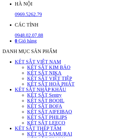
HÀ NỘI
0969.5262.79
CÁC TỈNH
0948.02.07.88
0
Giỏ hàng
DANH MỤC SẢN PHẨM
KÉT SẮT VIỆT NAM
KÉT SẮT KIM BẢO
KÉT SẮT NIKA
KÉT SẮT VIỆT TIỆP
KÉT SẮT HOÀ PHÁT
KÉT SẮT NHẬP KHẨU
KÉT SẮT Sentry
KÉT SẮT BOOIL
KÉT SẮT BOFA
KÉT SẮT AIFEIBAO
KÉT SẮT PHILIPS
KÉT SẮT LEECO
KÉT SẮT THÉP TẤM
KÉT SẮT SAMURAI