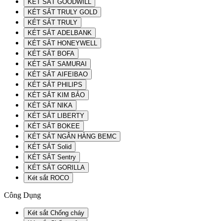
KÉT SẮT GOODWILL
KÉT SẮT TRULY GOLD
KÉT SẮT TRULY
KÉT SẮT ADELBANK
KÉT SẮT HONEYWELL
KÉT SẮT BOFA
KÉT SẮT SAMURAI
KÉT SẮT AIFEIBAO
KÉT SẮT PHILIPS
KÉT SẮT KIM BẢO
KÉT SẮT NIKA
KÉT SẮT LIBERTY
KÉT SẮT BOKEE
KÉT SẮT NGÂN HÀNG BEMC
KÉT SẮT Solid
KÉT SẮT Sentry
KÉT SẮT GORILLA
Két sắt ROCO
Công Dụng
Két sắt Chống cháy