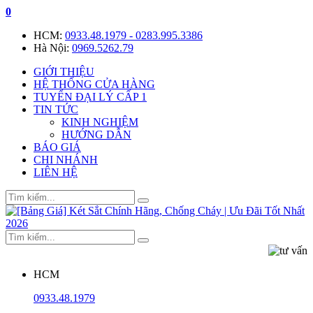
0
HCM:
0933.48.1979 - 0283.995.3386
Hà Nội:
0969.5262.79
GIỚI THIỆU
HỆ THỐNG CỬA HÀNG
TUYỂN ĐẠI LÝ CẤP 1
TIN TỨC
KINH NGHIỆM
HƯỚNG DẪN
BÁO GIÁ
CHI NHÁNH
LIÊN HỆ
HCM
0933.48.1979