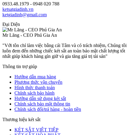
0933.48.1979 - 0948 020 788
ketsatgiadinh.vn
ketgiadinh@gmail.com
Đại Diện
Mr Lăng - CEO Phú Gia An
"Với tôn chỉ làm việc bằng cái Tâm và có trách nhiệm, Chúng tôi
luôn đem đến những chiếc két sắt an toàn bảo mật chất lượng tốt
nhất giúp khách hàng gìn giữ và gia tăng giá trị tài sản"
Thông tin trợ giúp
Hướng dẫn mua hàng
Phương thức vận chuyển
Hình thức thanh toán
Chính sách bảo hành
Hướng dẫn sử dụng két sắt
Chính sách bảo mật thông tin
Chính sách đổi/trả hàng - hoàn tiền
Thương hiệu két sắt
KÉT SẮT VIỆT TIỆP