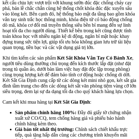
kết cấu chịu lực vượt trội với khung sườn đúc đặc chống cháy cạy
phá, bản lề chắc chắn cùng hệ thống chốt khóa đúc đặc xuyên sâu
vào lòng két. Bên cạnh đó, hệ thống bảo mật đa tầng bao gồm khóa
vân tay sinh trắc học thông minh, khóa điện tử có báo động chống
dò mã, khóa cơ đổi mã truyền thống siêu bền bỉ mang đến sự linh
hoạt tối đa cho người dùng. Thiết kế bên trong két cũng được tính
toán khoa học với nhiều ngăn kệ di động, ngăn bí mật hoặc khay
đựng trang sức tiện lợi, giúp tối ưu hóa không gian lưu trữ tài liệu
quan trọng, tiền bạc và các vật dụng giá trị lớn.
Khi tìm kiếm các sản phẩm
Két Sắt Khóa Vân Tay Có Bánh Xe
,
người tiêu dùng thường chú trọng đến kích thước lắp đặt (như đặt
trong tủ quần áo, dưới bàn làm việc hay đặt độc lập trong phòng)
cùng trọng lượng két để đảm bảo tính cơ động hoặc chống di dời.
Két Sắt Gia Định cung cấp từ các dòng két mini nhỏ gọn, két sắt gia
đình tầm trung cho đến các dòng két sắt văn phòng tiệm vàng cỡ lớn
siêu trọng, đem lại sự đa dạng tối đa cho quý khách hàng lựa chọn.
Cam kết khi mua hàng tại
Két Sắt Gia Định
:
Sản phẩm chính hãng 100%:
Đầy đủ giấy tờ chứng nhận
xuất xứ CO/CQ, tem chống hàng giả và phiếu bảo hành
chính hãng kèm theo.
Giá bán tốt nhất thị trường:
Chính sách chiết khấu trực
tiếp, quà tặng hấp dẫn cùng các chương trình khuyến mãi