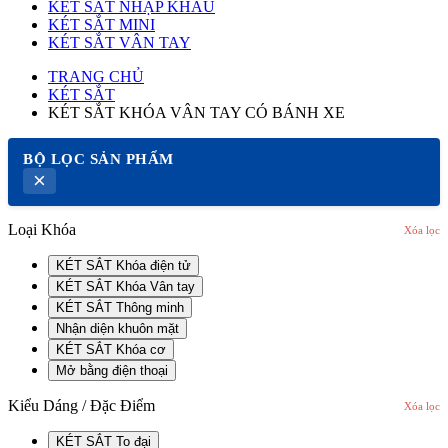
KÉT SẮT NHẬP KHẨU
KÉT SẮT MINI
KÉT SẮT VÂN TAY
TRANG CHỦ
KÉT SẮT
KÉT SẮT KHÓA VÂN TAY CÓ BÁNH XE
BỘ LỌC SẢN PHẨM
×
Loại Khóa
Xóa lọc
KÉT SẮT Khóa điện tử
KÉT SẮT Khóa Vân tay
KÉT SẮT Thông minh
Nhận diện khuôn mặt
KÉT SẮT Khóa cơ
Mở bằng điện thoại
Kiểu Dáng / Đặc Điểm
Xóa lọc
KÉT SẮT To đại