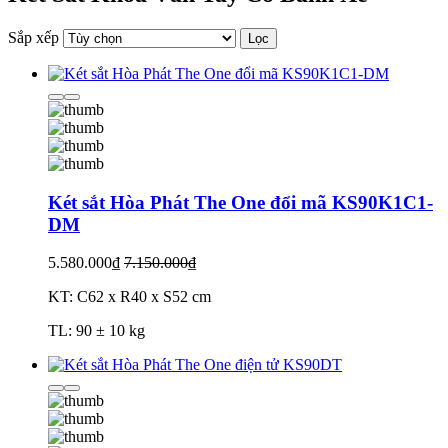
Sắp xếp
Lọc
Két sắt Hòa Phát The One đổi mã KS90K1C1-
DM
5.580.000₫
7.150.000₫
KT: C62 x R40 x S52 cm
TL: 90 ± 10 kg