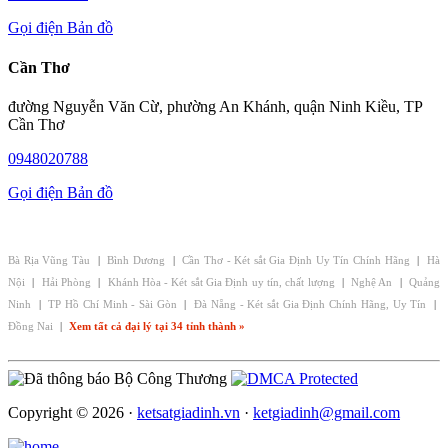
Gọi điện
Bản đồ
Cần Thơ
đường Nguyễn Văn Cừ, phường An Khánh, quận Ninh Kiều, TP
Cần Thơ
0948020788
Gọi điện
Bản đồ
CHI NHÁNH - ĐẠI LÝ KÉT SẮT GIA ĐỊNH:
Bà Rịa Vũng Tàu
|
Bình Dương
|
Cần Thơ - Két sắt Gia Định Uy Tín Chính Hãng
|
Hà
Nội
|
Hải Phòng
|
Khánh Hòa - Két sắt Gia Định uy tín, chất lượng
|
Nghệ An
|
Quảng
Ninh
|
TP Hồ Chí Minh - Sài Gòn
|
Đà Nẵng - Két sắt Gia Định Chính Hãng, Uy Tín
|
Đồng Nai
|
Xem tất cả đại lý tại 34 tỉnh thành »
Copyright © 2026 ·
ketsatgiadinh.vn
·
ketgiadinh@gmail.com