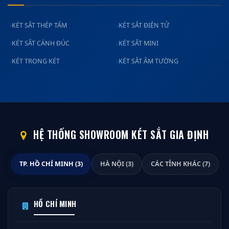
KÉT SẮT THÉP TẤM
KÉT SẮT ĐIỆN TỬ
KÉT SẮT CÁNH ĐÚC
KÉT SẮT MINI
KÉT TRONG KÉT
KÉT SẮT ÂM TƯỜNG
HỆ THỐNG SHOWROOM KÉT SẮT GIA ĐỊNH
TP. HỒ CHÍ MINH (3)
HÀ NỘI (3)
CÁC TỈNH KHÁC (7)
HỒ CHÍ MINH