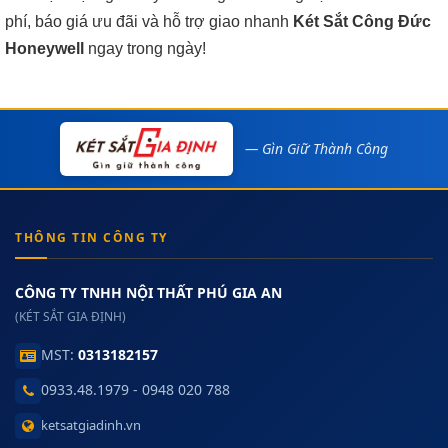
phí, báo giá ưu đãi và hỗ trợ giao nhanh
Két Sắt Công Đức
Honeywell
ngay trong ngày!
— Gìn Giữ Thành Công
THÔNG TIN CÔNG TY
CÔNG TY TNHH NỘI THẤT PHÚ GIA AN
(KÉT SẮT GIA ĐỊNH)
MST:
0313182157
0933.48.1979 - 0948 020 788
ketsatgiadinh.vn