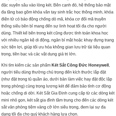
đặc xuyên sâu vào lòng két. Bên cạnh đó, hệ thống bảo mật
đa tầng bao gồm khóa vân tay sinh trắc học thông minh, khóa
điện tử có báo động chống dò mã, khóa cơ đổi mã truyền
thống siêu bền bỉ mang đến sự linh hoạt tối đa cho người
dùng. Thiết kế bên trong két cũng được tính toán khoa học
với nhiều ngăn kệ di động, ngăn bí mật hoặc khay đựng trang
sức tiện lợi, giúp tối ưu hóa không gian lưu trữ tài liệu quan
trọng, tiền bạc và các vật dụng giá trị lớn.
Khi tìm kiếm các sản phẩm
Két Sắt Công Đức Honeywell
,
người tiêu dùng thường chú trọng đến kích thước lắp đặt
(như đặt trong tủ quần áo, dưới bàn làm việc hay đặt độc lập
trong phòng) cùng trọng lượng két để đảm bảo tính cơ động
hoặc chống di dời. Két Sắt Gia Định cung cấp từ các dòng két
mini nhỏ gọn, két sắt gia đình tầm trung cho đến các dòng két
sắt văn phòng tiệm vàng cỡ lớn siêu trọng, đem lại sự đa
dạng tối đa cho quý khách hàng lựa chọn.