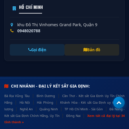
HỒ CHÍ MINH
khu Đô Thị Vinhomes Grand Park, Quận 9
0948020788
Gọi điện
Bản đồ
CHI NHÁNH - ĐẠI LÝ KÉT SẮT GIA ĐỊNH:
|
|
Bà Rịa Vũng Tàu
Bình Dương
Cần Thơ - Két sắt Gia Định Uy Tín Chính
|
|
|
Hãng
Hà Nội
Hải Phòng
Khánh Hòa - Két sắt Gia Định uy tín, chất
|
|
|
|
lượng
Nghệ An
Quảng Ninh
TP Hồ Chí Minh - Sài Gòn
Đà Nẵng -
|
|
Két sắt Gia Định Chính Hãng, Uy Tín
Đồng Nai
Xem tất cả đại lý tại 34
tỉnh thành »