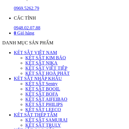
0969.5262.79
CÁC TỈNH
0948.02.07.88
0
Giỏ hàng
DANH MỤC SẢN PHẨM
KÉT SẮT VIỆT NAM
KÉT SẮT KIM BẢO
KÉT SẮT NIKA
KÉT SẮT VIỆT TIỆP
KÉT SẮT HOÀ PHÁT
KÉT SẮT NHẬP KHẨU
KÉT SẮT Sentry
KÉT SẮT BOOIL
KÉT SẮT BOFA
KÉT SẮT AIFEIBAO
KÉT SẮT PHILIPS
KÉT SẮT LEECO
KÉT SẮT THÉP TẤM
KÉT SẮT SAMURAI
KÉT SẮT TRULY