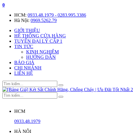
0
HCM:
0933.48.1979 - 0283.995.3386
Hà Nội:
0969.5262.79
GIỚI THIỆU
HỆ THỐNG CỬA HÀNG
TUYỂN ĐẠI LÝ CẤP 1
TIN TỨC
KINH NGHIỆM
HƯỚNG DẪN
BÁO GIÁ
CHI NHÁNH
LIÊN HỆ
HCM
0933.48.1979
HÀ NỘI