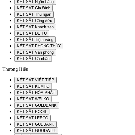
KÉT SẮT Ngân hàng
KÉT SẮT Gia Đình
KÉT SẮT Thu ngân
KÉT SẮT Công đức
KÉT SẮT Khách sạn
KÉT SẮT ĐỂ TỦ
KÉT SẮT Tiệm vàng
KÉT SẮT PHONG THỦY
KÉT SẮT Văn phòng
KÉT SẮT Cá nhân
Thương Hiệu
KÉT SẮT VIỆT TIỆP
KÉT SẮT KUMHO
KÉT SẮT HÒA PHÁT
KÉT SẮT WELKO
KÉT SẮT GOLDBANK
KÉT SẮT BOOIL
KÉT SẮT LEECO
KÉT SẮT GUDBANK
KÉT SẮT GOODWILL