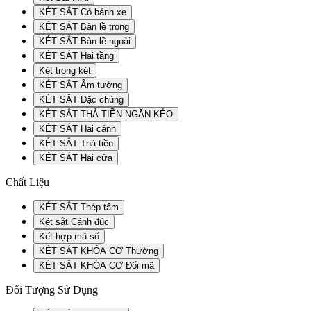
KÉT SẮT Có bánh xe
KÉT SẮT Bàn lề trong
KÉT SẮT Bàn lề ngoài
KÉT SẮT Hai tầng
Két trong két
KÉT SẮT Âm tường
KÉT SẮT Đặc chủng
KÉT SẮT THẢ TIỀN NGĂN KÉO
KÉT SẮT Hai cánh
KÉT SẮT Thả tiền
KÉT SẮT Hai cửa
Chất Liệu
KÉT SẮT Thép tấm
Két sắt Cánh đúc
Kết hợp mã số
KÉT SẮT KHÓA CƠ Thường
KÉT SẮT KHÓA CƠ Đổi mã
Đối Tượng Sử Dụng