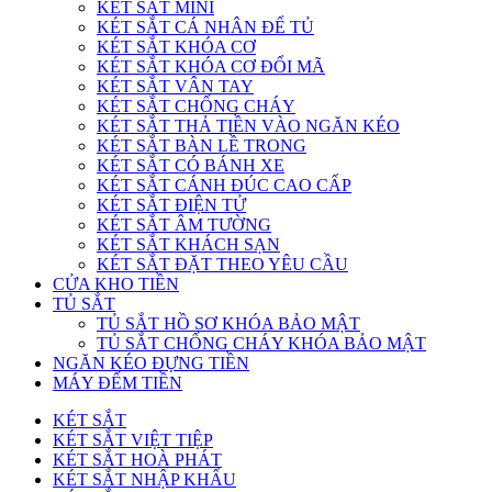
KÉT SẮT MINI
KÉT SẮT CÁ NHÂN ĐỂ TỦ
KÉT SẮT KHÓA CƠ
KÉT SẮT KHÓA CƠ ĐỔI MÃ
KÉT SẮT VÂN TAY
KÉT SẮT CHỐNG CHÁY
KÉT SẮT THẢ TIỀN VÀO NGĂN KÉO
KÉT SẮT BÀN LỀ TRONG
KÉT SẮT CÓ BÁNH XE
KÉT SẮT CÁNH ĐÚC CAO CẤP
KÉT SẮT ĐIỆN TỬ
KÉT SẮT ÂM TƯỜNG
KÉT SẮT KHÁCH SẠN
KÉT SẮT ĐẶT THEO YÊU CẦU
CỬA KHO TIỀN
TỦ SẮT
TỦ SẮT HỒ SƠ KHÓA BẢO MẬT
TỦ SẮT CHỐNG CHÁY KHÓA BẢO MẬT
NGĂN KÉO ĐỰNG TIỀN
MÁY ĐẾM TIỀN
KÉT SẮT
KÉT SẮT VIỆT TIỆP
KÉT SẮT HOÀ PHÁT
KÉT SẮT NHẬP KHẨU