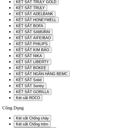
KÉT SẮT TRULY GOLD
KÉT SẮT TRULY
KÉT SẮT ADELBANK
KÉT SẮT HONEYWELL
KÉT SẮT BOFA
KÉT SẮT SAMURAI
KÉT SẮT AIFEIBAO
KÉT SẮT PHILIPS
KÉT SẮT KIM BẢO
KÉT SẮT NIKA
KÉT SẮT LIBERTY
KÉT SẮT BOKEE
KÉT SẮT NGÂN HÀNG BEMC
KÉT SẮT Solid
KÉT SẮT Sentry
KÉT SẮT GORILLA
Két sắt ROCO
Công Dụng
Két sắt Chống cháy
Két sắt Chống trộm