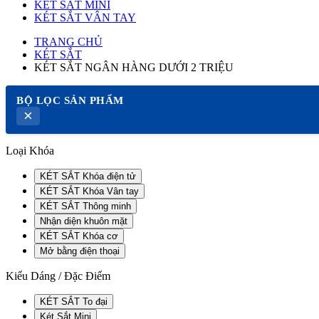
KÉT SẮT MINI
KÉT SẮT VÂN TAY
TRANG CHỦ
KÉT SẮT
KÉT SẮT NGÂN HÀNG DƯỚI 2 TRIỆU
BỘ LỌC SẢN PHẨM
×
Loại Khóa
KÉT SẮT Khóa điện tử
KÉT SẮT Khóa Vân tay
KÉT SẮT Thông minh
Nhận diện khuôn mặt
KÉT SẮT Khóa cơ
Mở bằng điện thoại
Kiểu Dáng / Đặc Điểm
KÉT SẮT To đại
Két Sắt Mini