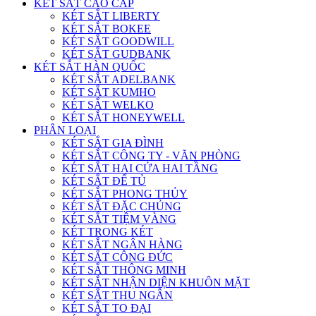
KÉT SẮT CAO CẤP
KÉT SẮT LIBERTY
KÉT SẮT BOKEE
KÉT SẮT GOODWILL
KÉT SẮT GUDBANK
KÉT SẮT HÀN QUỐC
KÉT SẮT ADELBANK
KÉT SẮT KUMHO
KÉT SẮT WELKO
KÉT SẮT HONEYWELL
PHÂN LOẠI
KÉT SẮT GIA ĐÌNH
KÉT SẮT CÔNG TY - VĂN PHÒNG
KÉT SẮT HAI CỬA HAI TẦNG
KÉT SẮT ĐỂ TỦ
KÉT SẮT PHONG THỦY
KÉT SẮT ĐẶC CHỦNG
KÉT SẮT TIỆM VÀNG
KÉT TRONG KÉT
KÉT SẮT NGÂN HÀNG
KÉT SẮT CÔNG ĐỨC
KÉT SẮT THÔNG MINH
KÉT SẮT NHẬN DIỆN KHUÔN MẶT
KÉT SẮT THU NGÂN
KÉT SẮT TO ĐẠI