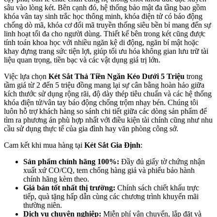
sâu vào lòng két. Bên cạnh đó, hệ thống bảo mật đa tầng bao gồm
khóa vân tay sinh trắc học thông minh, khóa điện tử có báo động
chống dò mã, khóa cơ đổi mã truyền thống siêu bền bỉ mang đến sự
linh hoạt tối đa cho người dùng. Thiết kế bên trong két cũng được
tính toán khoa học với nhiều ngăn kệ di động, ngăn bí mật hoặc
khay đựng trang sức tiện lợi, giúp tối ưu hóa không gian lưu trữ tài
liệu quan trọng, tiền bạc và các vật dụng giá trị lớn.
Việc lựa chọn
Két Sắt Thả Tiền Ngăn Kéo Dưới 5 Triệu
trong
tầm giá từ 2 đến 5 triệu đồng mang lại sự cân bằng hoàn hảo giữa
kích thước sử dụng rộng rãi, độ dày thép tiêu chuẩn và các hệ thống
khóa điện tử/vân tay báo động chống trộm nhạy bén. Chúng tôi
luôn hỗ trợ khách hàng so sánh chi tiết giữa các dòng sản phẩm để
tìm ra phương án phù hợp nhất với điều kiện tài chính cũng như nhu
cầu sử dụng thực tế của gia đình hay văn phòng công sở.
Cam kết khi mua hàng tại
Két Sắt Gia Định
:
Sản phẩm chính hãng 100%:
Đầy đủ giấy tờ chứng nhận
xuất xứ CO/CQ, tem chống hàng giả và phiếu bảo hành
chính hãng kèm theo.
Giá bán tốt nhất thị trường:
Chính sách chiết khấu trực
tiếp, quà tặng hấp dẫn cùng các chương trình khuyến mãi
thường niên.
Dịch vụ chuyên nghiệp:
Miễn phí vận chuyển, lắp đặt và