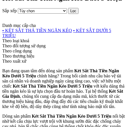
Sắp xếp
Lọc
Danh mục cấp cha
• KÉT SẮT THẢ TIỀN NGĂN KÉO
• KÉT SẮT DƯỚI 5
TRIỆU
Theo loại khoá
Theo đối tượng sử dụng
Theo công dụng
Theo thương hiệu
Theo xuất xứ
Bạn đang quan tâm đến dòng sản phẩm
Két Sắt Thả Tiền Ngăn
Kéo Dưới 5 Triệu
chính hãng? Trong bối cảnh nhu cầu bảo vệ tài
sản cá nhân và doanh nghiệp ngày càng tăng cao, việc sở hữu một
chiếc
Két Sắt Thả Tiền Ngăn Kéo Dưới 5 Triệu
với kiểu dáng thả
tiền ngăn kéo là sự lựa chọn đầu tư hoàn hảo. Tại hệ thống
Két Sắt
Gia Định
, chúng tôi cung cấp đa dạng mẫu mã, kích thước từ các
thương hiệu hàng đầu, đáp ứng đầy đủ các tiêu chuẩn kỹ thuật khắt
khe về độ bền, độ dày thép cũng như tính năng bảo mật tối tân.
Dòng sản phẩm
Két Sắt Thả Tiền Ngăn Kéo Dưới 5 Triệu
nổi bật
nhờ kết cấu chịu lực vượt trội với khung sườn đúc đặc chống cháy
cạy phá, bản lề chắc chắn cùng hệ thống chốt khóa đúc đặc xuyên