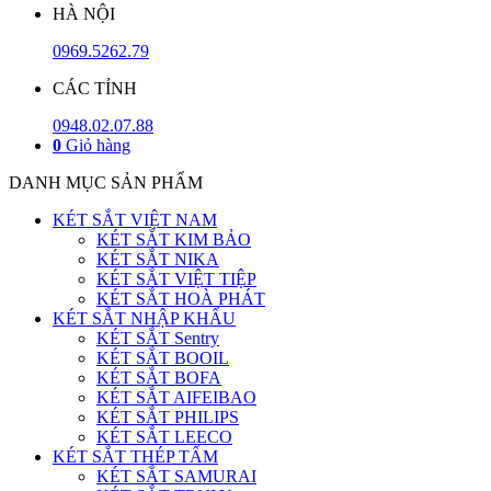
HÀ NỘI
0969.5262.79
CÁC TỈNH
0948.02.07.88
0
Giỏ hàng
DANH MỤC SẢN PHẨM
KÉT SẮT VIỆT NAM
KÉT SẮT KIM BẢO
KÉT SẮT NIKA
KÉT SẮT VIỆT TIỆP
KÉT SẮT HOÀ PHÁT
KÉT SẮT NHẬP KHẨU
KÉT SẮT Sentry
KÉT SẮT BOOIL
KÉT SẮT BOFA
KÉT SẮT AIFEIBAO
KÉT SẮT PHILIPS
KÉT SẮT LEECO
KÉT SẮT THÉP TẤM
KÉT SẮT SAMURAI