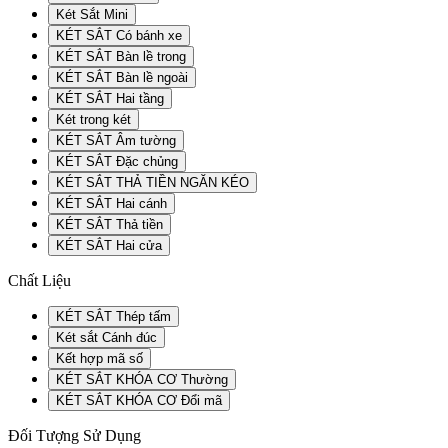
Két Sắt Mini
KÉT SẮT Có bánh xe
KÉT SẮT Bàn lề trong
KÉT SẮT Bàn lề ngoài
KÉT SẮT Hai tầng
Két trong két
KÉT SẮT Âm tường
KÉT SẮT Đặc chủng
KÉT SẮT THẢ TIỀN NGĂN KÉO
KÉT SẮT Hai cánh
KÉT SẮT Thả tiền
KÉT SẮT Hai cửa
Chất Liệu
KÉT SẮT Thép tấm
Két sắt Cánh đúc
Kết hợp mã số
KÉT SẮT KHÓA CƠ Thường
KÉT SẮT KHÓA CƠ Đổi mã
Đối Tượng Sử Dụng