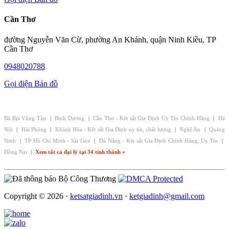
Cần Thơ
đường Nguyễn Văn Cừ, phường An Khánh, quận Ninh Kiều, TP
Cần Thơ
0948020788
Gọi điện
Bản đồ
CHI NHÁNH - ĐẠI LÝ KÉT SẮT GIA ĐỊNH:
Bà Rịa Vũng Tàu
|
Bình Dương
|
Cần Thơ - Két sắt Gia Định Uy Tín Chính Hãng
|
Hà
Nội
|
Hải Phòng
|
Khánh Hòa - Két sắt Gia Định uy tín, chất lượng
|
Nghệ An
|
Quảng
Ninh
|
TP Hồ Chí Minh - Sài Gòn
|
Đà Nẵng - Két sắt Gia Định Chính Hãng, Uy Tín
|
Đồng Nai
|
Xem tất cả đại lý tại 34 tỉnh thành »
Copyright © 2026 ·
ketsatgiadinh.vn
·
ketgiadinh@gmail.com