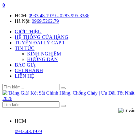
0
HCM:
0933.48.1979 - 0283.995.3386
Hà Nội:
0969.5262.79
GIỚI THIỆU
HỆ THỐNG CỬA HÀNG
TUYỂN ĐẠI LÝ CẤP 1
TIN TỨC
KINH NGHIỆM
HƯỚNG DẪN
BÁO GIÁ
CHI NHÁNH
LIÊN HỆ
HCM
0933.48.1979