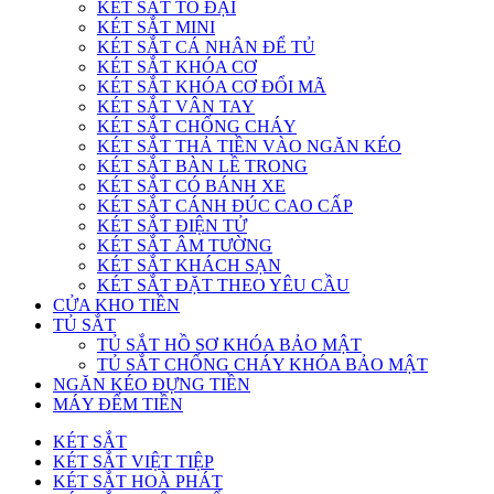
KÉT SẮT TO ĐẠI
KÉT SẮT MINI
KÉT SẮT CÁ NHÂN ĐỂ TỦ
KÉT SẮT KHÓA CƠ
KÉT SẮT KHÓA CƠ ĐỔI MÃ
KÉT SẮT VÂN TAY
KÉT SẮT CHỐNG CHÁY
KÉT SẮT THẢ TIỀN VÀO NGĂN KÉO
KÉT SẮT BÀN LỀ TRONG
KÉT SẮT CÓ BÁNH XE
KÉT SẮT CÁNH ĐÚC CAO CẤP
KÉT SẮT ĐIỆN TỬ
KÉT SẮT ÂM TƯỜNG
KÉT SẮT KHÁCH SẠN
KÉT SẮT ĐẶT THEO YÊU CẦU
CỬA KHO TIỀN
TỦ SẮT
TỦ SẮT HỒ SƠ KHÓA BẢO MẬT
TỦ SẮT CHỐNG CHÁY KHÓA BẢO MẬT
NGĂN KÉO ĐỰNG TIỀN
MÁY ĐẾM TIỀN
KÉT SẮT
KÉT SẮT VIỆT TIỆP
KÉT SẮT HOÀ PHÁT