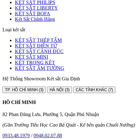
KÉT SẮT PHILIPS
KÉT SẮT LIBERTY
KÉT SẮT BOFA
Két Sắt Chính Hãng
Loại két sắt
KÉT SẮT THÉP TẤM
KÉT SẮT ĐIỆN TỬ
KÉT SẮT CÁNH ĐÚC
KÉT SẮT MINI
KÉT TRONG KÉT
KÉT SẮT ÂM TƯỜNG
Hệ Thống Showroom Két sắt Gia Định
TP. HỒ CHÍ MINH (3)
HÀ NỘI (3)
CÁC TỈNH KHÁC (7)
HỒ CHÍ MINH
82 Phan Đăng Lưu, Phường 5, Quận Phú Nhuận
(Gần Trường Tiểu Học Cao Bá Quát - Kế bên quán Chuối Nướng)
0933.48.1979
/
0948.02.07.88