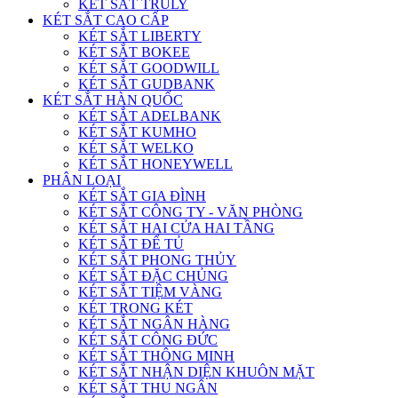
KÉT SẮT TRULY
KÉT SẮT CAO CẤP
KÉT SẮT LIBERTY
KÉT SẮT BOKEE
KÉT SẮT GOODWILL
KÉT SẮT GUDBANK
KÉT SẮT HÀN QUỐC
KÉT SẮT ADELBANK
KÉT SẮT KUMHO
KÉT SẮT WELKO
KÉT SẮT HONEYWELL
PHÂN LOẠI
KÉT SẮT GIA ĐÌNH
KÉT SẮT CÔNG TY - VĂN PHÒNG
KÉT SẮT HAI CỬA HAI TẦNG
KÉT SẮT ĐỂ TỦ
KÉT SẮT PHONG THỦY
KÉT SẮT ĐẶC CHỦNG
KÉT SẮT TIỆM VÀNG
KÉT TRONG KÉT
KÉT SẮT NGÂN HÀNG
KÉT SẮT CÔNG ĐỨC
KÉT SẮT THÔNG MINH
KÉT SẮT NHẬN DIỆN KHUÔN MẶT
KÉT SẮT THU NGÂN