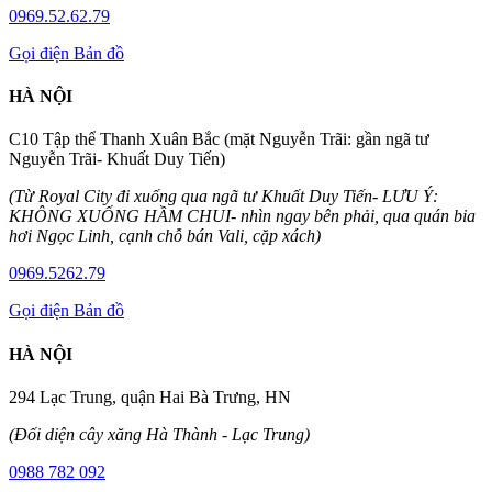
0969.52.62.79
Gọi điện
Bản đồ
HÀ NỘI
C10 Tập thể Thanh Xuân Bắc (mặt Nguyễn Trãi: gần ngã tư
Nguyễn Trãi- Khuất Duy Tiến)
(Từ Royal City đi xuống qua ngã tư Khuất Duy Tiến- LƯU Ý:
KHÔNG XUỐNG HẦM CHUI- nhìn ngay bên phải, qua quán bia
hơi Ngọc Linh, cạnh chỗ bán Vali, cặp xách)
0969.5262.79
Gọi điện
Bản đồ
HÀ NỘI
294 Lạc Trung, quận Hai Bà Trưng, HN
(Đối diện cây xăng Hà Thành - Lạc Trung)
0988 782 092