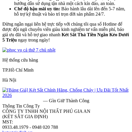
hướng dẫn sử dụng tận nhà một cách kín đáo, an toàn.
Chế độ hậu mãi uy tín:
Bảo hành lâu dài lên đến 5-7 năm,
hỗ trợ kỹ thuật và bảo trì trọn đời sản phẩm 24/7.
Đừng ngần ngại liên hệ trực tiếp với chúng tôi qua số Hotline để
được đội ngũ chuyên viên giàu kinh nghiệm tư vấn miễn phí, báo
giá ưu đãi và hỗ trợ giao nhanh
Két Sắt Thả Tiền Ngăn Kéo Dưới
5 Triệu
ngay trong ngày!
Hệ thống cửa hàng
TP.Hồ Chí Minh
Hà Nội
— Gìn Giữ Thành Công
Thông Tin Công Ty
CÔNG TY TNHH NỘI THẤT PHÚ GIA AN
(KÉT SẮT GIA ĐỊNH)
MST:
0313182157
0933.48.1979 - 0948 020 788