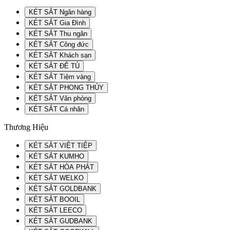
KÉT SẮT Ngân hàng
KÉT SẮT Gia Đình
KÉT SẮT Thu ngân
KÉT SẮT Công đức
KÉT SẮT Khách sạn
KÉT SẮT ĐỂ TỦ
KÉT SẮT Tiệm vàng
KÉT SẮT PHONG THỦY
KÉT SẮT Văn phòng
KÉT SẮT Cá nhân
Thương Hiệu
KÉT SẮT VIỆT TIỆP
KÉT SẮT KUMHO
KÉT SẮT HÒA PHÁT
KÉT SẮT WELKO
KÉT SẮT GOLDBANK
KÉT SẮT BOOIL
KÉT SẮT LEECO
KÉT SẮT GUDBANK