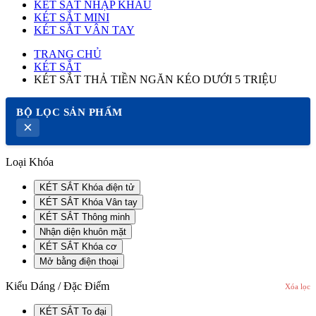
KÉT SẮT NHẬP KHẨU
KÉT SẮT MINI
KÉT SẮT VÂN TAY
TRANG CHỦ
KÉT SẮT
KÉT SẮT THẢ TIỀN NGĂN KÉO DƯỚI 5 TRIỆU
BỘ LỌC SẢN PHẨM
×
Loại Khóa
KÉT SẮT Khóa điện tử
KÉT SẮT Khóa Vân tay
KÉT SẮT Thông minh
Nhận diện khuôn mặt
KÉT SẮT Khóa cơ
Mở bằng điện thoại
Kiểu Dáng / Đặc Điểm
Xóa lọc
KÉT SẮT To đại