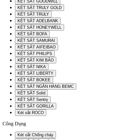
KÉT SẮT GOODWILL
KÉT SẮT TRULY GOLD
KÉT SẮT TRULY
KÉT SẮT ADELBANK
KÉT SẮT HONEYWELL
KÉT SẮT BOFA
KÉT SẮT SAMURAI
KÉT SẮT AIFEIBAO
KÉT SẮT PHILIPS
KÉT SẮT KIM BẢO
KÉT SẮT NIKA
KÉT SẮT LIBERTY
KÉT SẮT BOKEE
KÉT SẮT NGÂN HÀNG BEMC
KÉT SẮT Solid
KÉT SẮT Sentry
KÉT SẮT GORILLA
Két sắt ROCO
Công Dụng
Két sắt Chống cháy