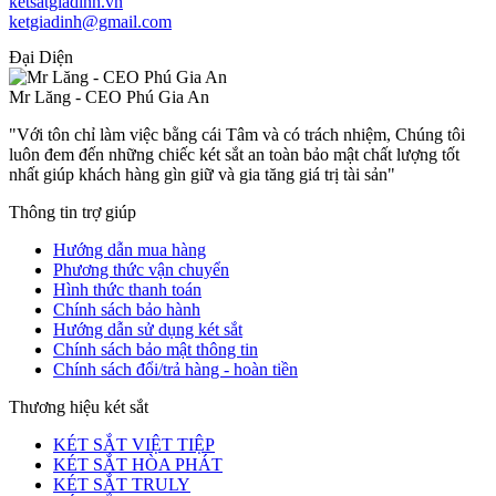
ketsatgiadinh.vn
ketgiadinh@gmail.com
Đại Diện
Mr Lăng - CEO Phú Gia An
"Với tôn chỉ làm việc bằng cái Tâm và có trách nhiệm, Chúng tôi
luôn đem đến những chiếc két sắt an toàn bảo mật chất lượng tốt
nhất giúp khách hàng gìn giữ và gia tăng giá trị tài sản"
Thông tin trợ giúp
Hướng dẫn mua hàng
Phương thức vận chuyển
Hình thức thanh toán
Chính sách bảo hành
Hướng dẫn sử dụng két sắt
Chính sách bảo mật thông tin
Chính sách đổi/trả hàng - hoàn tiền
Thương hiệu két sắt
KÉT SẮT VIỆT TIỆP
KÉT SẮT HÒA PHÁT
KÉT SẮT TRULY