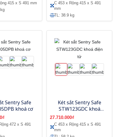
Rộng 415 x S 491 mm
C 453 x Rộng 415 x S 491
mm
 kg
TL: 38.9 kg
ắt Sentry Safe
Két sắt Sentry Safe
5DPB khoá cơ
STW123GDC khoá
điện tử
0₫
27.710.000₫
Rộng 472 x S 491
C 453 x Rộng 415 x S 491
mm
 kg
TL: 58.2 kg