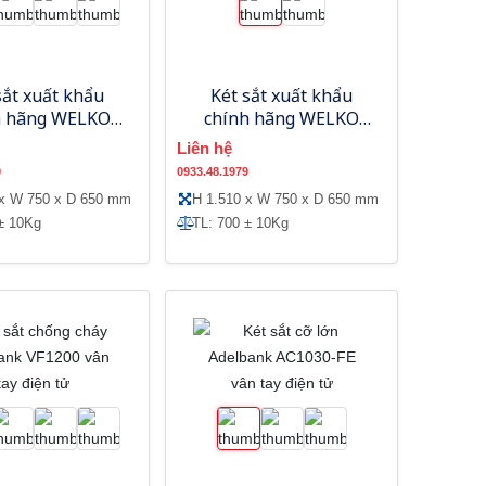
sắt xuất khẩu
Két sắt xuất khẩu
h hãng WELKO
chính hãng WELKO
-E mật mã điện
US1650-FE vân tay
Liên hệ
tử
điện tử
9
0933.48.1979
 x W 750 x D 650 mm
H 1.510 x W 750 x D 650 mm
± 10Kg
TL: 700 ± 10Kg