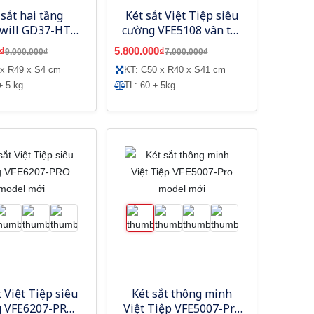
 sắt hai tầng
Két sắt Việt Tiệp siêu
will GD37-HT
cường VFE5108 vân tay
điện tử
mã số app thông minh
₫
5.800.000₫
9.000.000₫
7.000.000₫
- model mới
 x R49 x S4 cm
KT: C50 x R40 x S41 cm
± 5 kg
TL: 60 ± 5kg
t Việt Tiệp siêu
Két sắt thông minh
 VFE6207-PRO
Việt Tiệp VFE5007-Pro