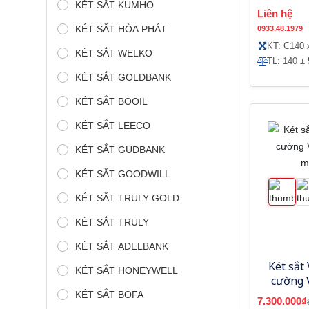
KÉT SẮT KUMHO
điện 
Liên hệ
KÉT SẮT HÒA PHÁT
0933.48.1979
KT: C140 
KÉT SẮT WELKO
TL: 140 ± 
KÉT SẮT GOLDBANK
KÉT SẮT BOOIL
KÉT SẮT LEECO
KÉT SẮT GUDBANK
KÉT SẮT GOODWILL
KÉT SẮT TRULY GOLD
KÉT SẮT TRULY
KÉT SẮT ADELBANK
Két sắt 
KÉT SẮT HONEYWELL
cường 
mo
KÉT SẮT BOFA
7.300.000₫