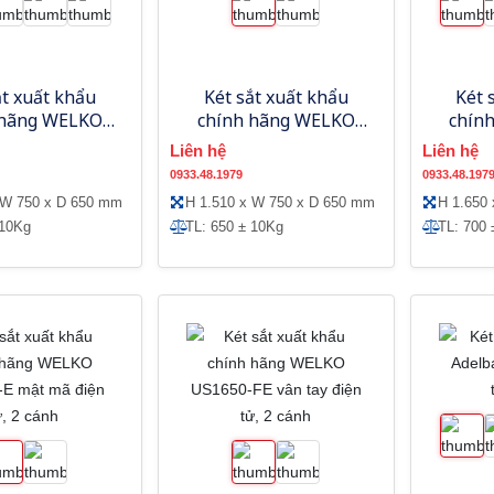
ắt xuất khẩu
Két sắt xuất khẩu
Két 
 hãng WELKO
chính hãng WELKO
chín
E mật mã điện
US1510-FE vân tay
US1650
Liên hệ
Liên hệ
tử
điện tử
0933.48.1979
0933.48.197
 W 750 x D 650 mm
H 1.510 x W 750 x D 650 mm
H 1.650
 10Kg
TL: 650 ± 10Kg
TL: 700 