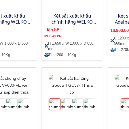
ắt xuất khẩu
Két sắt xuất khẩu
Két s
 hãng WELKO
chính hãng WELKO
Adelb
E mật mã điện
US1650-FE vân tay
t
Liên hệ
18.900.00
, 2 cánh
điện tử, 2 cánh
0933.48.1979
C 1200 x
 W 1.000 x D 650
H 1.650 x W 1.000 x D 650
560mm
mm
TL: 270
± 10Kg
TL: 1200 ± 10Kg