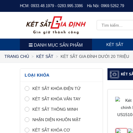
HCM:
0933.48.1979 - 0283.995.3386
Hà Nội:
0969.5262.79
KÉT SẮT
DANH MỤC SẢN PHẨM
KÉT SẮT GIA ĐÌNH DƯỚI 20 TRIỆU
TRANG CHỦ
KÉT SẮT
KÉT S
LOẠI KHÓA
KÉT SẮT KHÓA ĐIỆN TỬ
KÉT SẮT KHÓA VÂN TAY
KÉT SẮT THÔNG MINH
NHẬN DIỆN KHUÔN MẶT
KÉT SẮT KHÓA CƠ