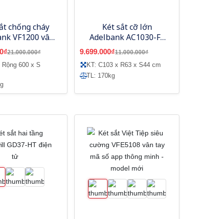
ắt chống cháy
Két sắt cỡ lớn
ank VF1200 vân
Adelbank AC1030-FE
ay điện tử
vân tay điện tử
0₫
9.699.000₫
21.000.000₫
11.000.000₫
 Rộng 600 x S
KT: C103 x R63 x S44 cm
TL: 170kg
kg