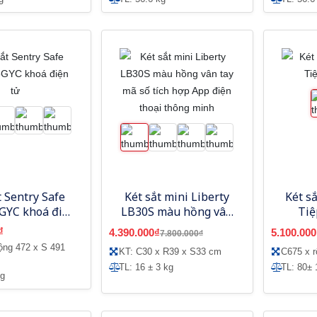
t Sentry Safe
Két sắt mini Liberty
Két sắ
YC khoá điện
LB30S màu hồng vân
Tiệ
tử
tay mã số tích hợp App
₫
4.390.000₫
5.100.000
7.800.000₫
điện thoại thông minh
ộng 472 x S 491
KT: C30 x R39 x S33 cm
C675 x 
TL: 16 ± 3 kg
TL: 80± 
Kg