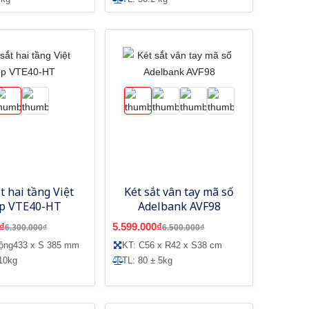
t hai tầng Việt
Két sắt vân tay mã số
p VTE40-HT
Adelbank AVF98
₫
5.599.000₫
6.300.000₫
6.500.000₫
rộng433 x S 385 mm
KT: C56 x R42 x S38 cm
10kg
TL: 80 ± 5kg