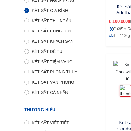
KÉT SẮT NGÂN HÀNG
Két sắ
KÉT SẮT GIA ĐÌNH
Adelb
vân ta
KÉT SẮT THU NGÂN
8.100.000₫
đi
C 695 x R
KÉT SẮT CÔNG ĐỨC
TL: 110kg
KÉT SẮT KHÁCH SẠN
KÉT SẮT ĐỂ TỦ
KÉT SẮT TIỆM VÀNG
KÉT SẮT PHONG THỦY
KÉT SẮT VĂN PHÒNG
KÉT SẮT CÁ NHÂN
THƯƠNG HIỆU
Két s
KÉT SẮT VIỆT TIỆP
Goodw