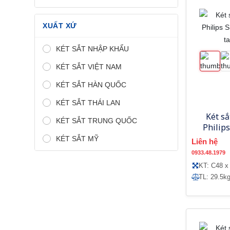
XUẤT XỨ
KÉT SẮT NHẬP KHẨU
KÉT SẮT VIỆT NAM
KÉT SẮT HÀN QUỐC
KÉT SẮT THÁI LAN
Két s
KÉT SẮT TRUNG QUỐC
Philip
vân 
KÉT SẮT MỸ
Liên hệ
0933.48.1979
KT: C48 x
TL: 29.5k