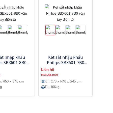
sắt nhập khẩu
Két sắt nhập khẩu
ps SBX601-8B0
Philips SBX601-7B0
 tay điện tử
vân tay điện tử
Liên hệ
9
0933.48.1979
 x R50 x S48 cm
KT: C78 x R48 x S45 cm
kg
TL: 106kg