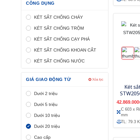
CÔNG DỤNG
KÉT SẮT CHỐNG CHÁY
KÉT SẮT CHỐNG TRỘM
KÉT SẮT CHỐNG CẠY PHÁ
KÉT SẮT CHỐNG KHOAN CẮT
KÉT SẮT CHỐNG NƯỚC
GIÁ GIAO ĐỘNG TỪ
Xóa lọc
Két sắ
STW205G
Dưới 2 triệu
42.869.000
Dưới 5 triệu
C 603 x R
mm
Dưới 10 triệu
TL: 79.3 
Dưới 20 triệu
Cao cấp