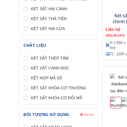
KÉT SẮT HAI CÁNH
Két s
KÉT SẮT THẢ TIỀN
chính
US1650-
KÉT SẮT HAI CỬA
Liên hệ
tử
0933.48.1979
H 1.650 x
CHẤT LIỆU
mm
TL: 1200 
KÉT SẮT THÉP TẤM
KÉT SẮT CÁNH ĐÚC
KẾT HỢP MÃ SỐ
KÉT SẮT KHÓA CƠ THƯỜNG
KÉT SẮT KHÓA CƠ ĐỔI MÃ
ĐỐI TƯỢNG SỬ DỤNG
Xóa lọc