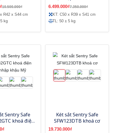
model mới
model mới
₫
6.499.000₫
10.500.000₫
7.350.000₫
 x R42 x S44 cm
KT: C50 x R39 x S41 cm
 5 kg
TL: 50 ± 5 kg
ắt Sentry Safe
Két sắt Sentry Safe
GTC khoá điện
SFW123DTB khoá cơ
 nhập khậu Mỹ
0₫
19.730.000₫