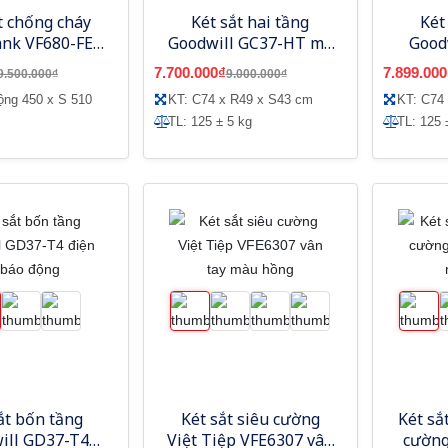
t chống cháy
Két sắt hai tầng
Két
ank VF680-FE
Goodwill GC37-HT mã
Good
y điện tử app
cơ
7.700.000₫
7.899.000
9.500.000₫
9.000.000₫
ện thoại
ộng 450 x S 510
KT: C74 x R49 x S43 cm
KT: C74
TL: 125 ± 5 kg
TL: 125 
ắt bốn tầng
Két sắt siêu cường
Két sắ
ill GD37-T4
Việt Tiệp VFE6307 vân
cường