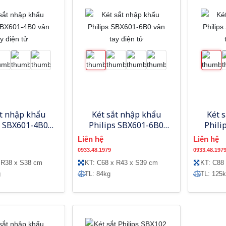
ắt nhập khẩu
Két sắt nhập khẩu
Két 
s SBX601-4B0
Philips SBX601-6B0
Phili
tay điện tử
vân tay điện tử
vân
Liên hệ
Liên hệ
0933.48.1979
0933.48.197
 R38 x S38 cm
KT: C68 x R43 x S39 cm
KT: C88
g
TL: 84kg
TL: 125