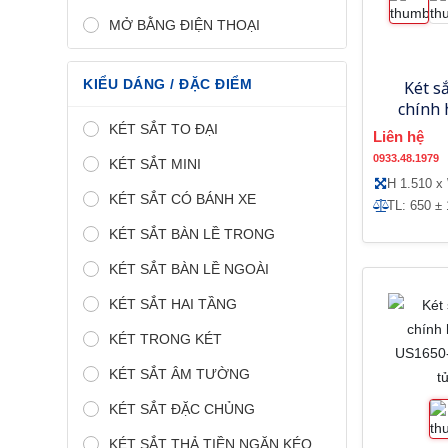
MỞ BẰNG ĐIỆN THOẠI
KIỂU DÁNG / ĐẶC ĐIỂM
Két s
chính
US1510-
KÉT SẮT TO ĐẠI
Liên hệ
0933.48.1979
KÉT SẮT MINI
H 1.510 x
KÉT SẮT CÓ BÁNH XE
TL: 650 ±
KÉT SẮT BÀN LỀ TRONG
KÉT SẮT BÀN LỀ NGOÀI
KÉT SẮT HAI TẦNG
KÉT TRONG KÉT
KÉT SẮT ÂM TƯỜNG
KÉT SẮT ĐẶC CHỦNG
KÉT SẮT THẢ TIỀN NGĂN KÉO