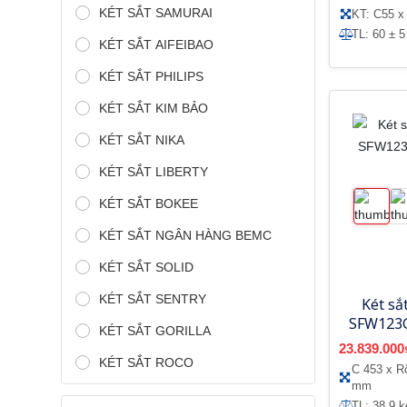
KÉT SẮT SAMURAI
KT: C55 x
TL: 60 ± 5
KÉT SẮT AIFEIBAO
KÉT SẮT PHILIPS
KÉT SẮT KIM BẢO
KÉT SẮT NIKA
KÉT SẮT LIBERTY
KÉT SẮT BOKEE
KÉT SẮT NGÂN HÀNG BEMC
KÉT SẮT SOLID
KÉT SẮT SENTRY
Két sắ
SFW123G
KÉT SẮT GORILLA
23.839.000
KÉT SẮT ROCO
C 453 x R
mm
TL: 38.9 k