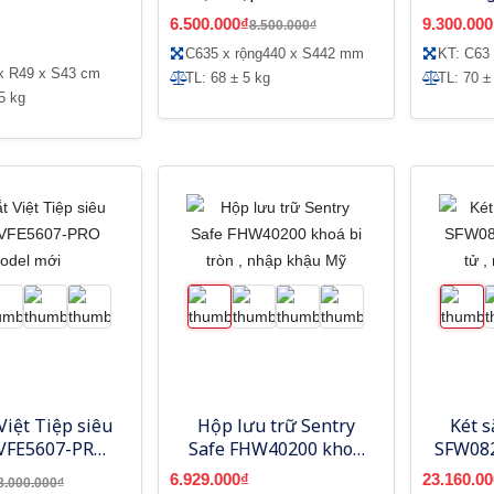
tử báo động
tay màu hồng
6.500.000₫
9.300.000
8.500.000₫
C635 x rộng440 x S442 mm
KT: C63
x R49 x S43 cm
TL: 68 ± 5 kg
TL: 70 ±
5 kg
Việt Tiệp siêu
Hộp lưu trữ Sentry
Két s
VFE5607-PRO
Safe FHW40200 khoá
SFW082
del mới
bi tròn , nhập khậu Mỹ
tử ,
6.929.000₫
23.160.00
8.000.000₫