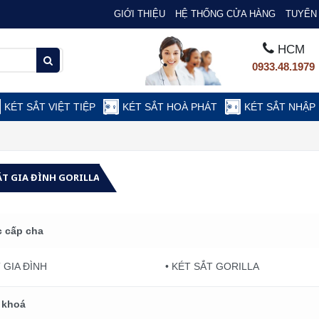
GIỚI THIỆU
HỆ THỐNG CỬA HÀNG
TUYỂN 
HCM
0933.48.1979
KÉT SẮT VIỆT TIỆP
KÉT SẮT HOÀ PHÁT
KÉT SẮT NHẬP
ẮT GIA ĐÌNH GORILLA
 cấp cha
 GIA ĐÌNH
• KÉT SẮT GORILLA
 khoá