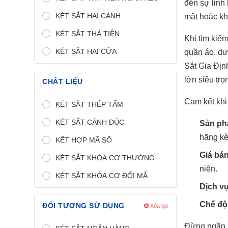
đến sự linh 
KÉT SẮT HAI CÁNH
mật hoặc kha
KÉT SẮT THẢ TIỀN
Khi tìm kiế
KÉT SẮT HAI CỬA
quần áo, dư
Sắt Gia Địn
lớn siêu tr
CHẤT LIỆU
Cam kết khi
KÉT SẮT THÉP TẤM
KÉT SẮT CÁNH ĐÚC
Sản ph
hãng kè
KẾT HỢP MÃ SỐ
Giá bán
KÉT SẮT KHÓA CƠ THƯỜNG
niên.
KÉT SẮT KHÓA CƠ ĐỔI MÃ
Dịch v
Chế độ 
ĐỐI TƯỢNG SỬ DỤNG
Xóa lọc
Đừng ngần n