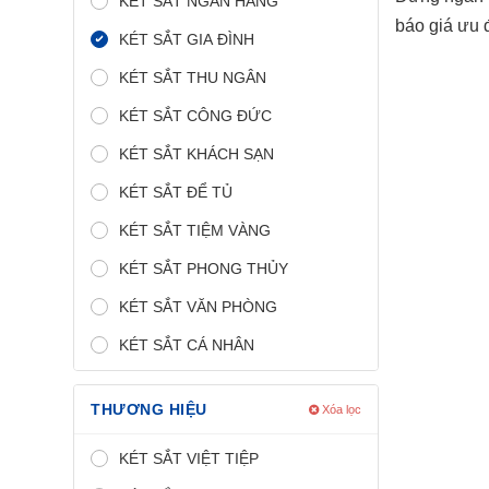
KÉT SẮT NGÂN HÀNG
báo giá ưu 
KÉT SẮT GIA ĐÌNH
KÉT SẮT THU NGÂN
KÉT SẮT CÔNG ĐỨC
KÉT SẮT KHÁCH SẠN
KÉT SẮT ĐỂ TỦ
KÉT SẮT TIỆM VÀNG
KÉT SẮT PHONG THỦY
KÉT SẮT VĂN PHÒNG
KÉT SẮT CÁ NHÂN
THƯƠNG HIỆU
Xóa lọc
KÉT SẮT VIỆT TIỆP