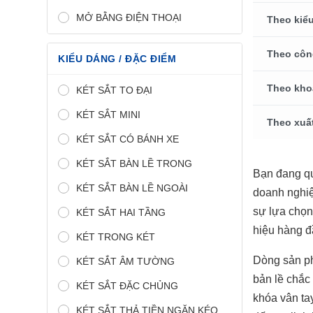
MỞ BẰNG ĐIỆN THOẠI
Theo kiểu
Theo côn
KIỂU DÁNG / ĐẶC ĐIỂM
Theo kho
KÉT SẮT TO ĐẠI
KÉT SẮT MINI
Theo xuấ
KÉT SẮT CÓ BÁNH XE
KÉT SẮT BÀN LỀ TRONG
Bạn đang q
KÉT SẮT BÀN LỀ NGOÀI
doanh nghiệ
sự lựa chọn
KÉT SẮT HAI TẦNG
hiệu hàng đ
KÉT TRONG KÉT
Dòng sản 
KÉT SẮT ÂM TƯỜNG
bản lề chắc
KÉT SẮT ĐẶC CHỦNG
khóa vân ta
KÉT SẮT THẢ TIỀN NGĂN KÉO