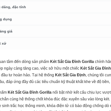
 dáng, đặc tính
g dụng
ảng giá
t xứ
uan tâm đến dòng sản phẩm
Két Sắt Gia Đình Gorilla
chính hãn
p ngày càng tăng cao, việc sở hữu một chiếc
Két Sắt Gia Đình
 đầu tư hoàn hảo. Tại hệ thống
Két Sắt Gia Định
, chúng tôi c
ầu, đáp ứng đầy đủ các tiêu chuẩn kỹ thuật khắt khe về độ bền, 
phẩm
Két Sắt Gia Đình Gorilla
nổi bật nhờ kết cấu chịu lực vượ
 chắn cùng hệ thống chốt khóa đúc đặc xuyên sâu vào lòng két
y sinh trắc học thông minh, khóa điện tử có báo động chống dò