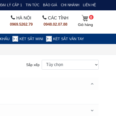
ĐẠI LÝ CẤP 1
TIN TỨC
BÁO GIÁ
CHI NHÁNH
LIÊN HỆ
0
HÀ NỘI
CÁC TỈNH
0969.5262.79
0948.02.07.88
Giỏ hàng
 KHẨU
KÉT SẮT MINI
KÉT SẮT VÂN TAY
Sắp xếp