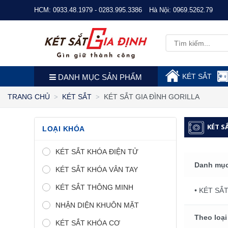
HCM:
0933.48.1979 - 0283.995.3386
Hà Nội:
0969.5262.79
KÉT SẮT
DANH MỤC SẢN PHẨM
KÉT SẮT GIA ĐÌNH GORILLA
TRANG CHỦ
KÉT SẮT
KÉT S
LOẠI KHÓA
KÉT SẮT KHÓA ĐIỆN TỬ
Danh mục
KÉT SẮT KHÓA VÂN TAY
KÉT SẮT THÔNG MINH
• KÉT SẮT
NHẬN DIỆN KHUÔN MẶT
Theo loại
KÉT SẮT KHÓA CƠ