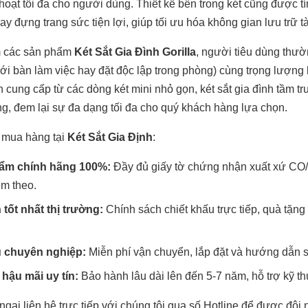
hoạt tối đa cho người dùng. Thiết kế bên trong két cũng được t
y đựng trang sức tiện lợi, giúp tối ưu hóa không gian lưu trữ tài
m các sản phẩm
Két Sắt Gia Đình Gorilla
, người tiêu dùng thườ
ới bàn làm việc hay đặt độc lập trong phòng) cùng trọng lượng 
h cung cấp từ các dòng két mini nhỏ gọn, két sắt gia đình tầm t
ọng, đem lại sự đa dạng tối đa cho quý khách hàng lựa chọn.
 mua hàng tại
Két Sắt Gia Định
:
ẩm chính hãng 100%:
Đầy đủ giấy tờ chứng nhận xuất xứ CO/
m theo.
 tốt nhất thị trường:
Chính sách chiết khấu trực tiếp, quà tặn
ụ chuyên nghiệp:
Miễn phí vận chuyển, lắp đặt và hướng dẫn s
hậu mãi uy tín:
Bảo hành lâu dài lên đến 5-7 năm, hỗ trợ kỹ thu
gại liên hệ trực tiếp với chúng tôi qua số Hotline để được đội