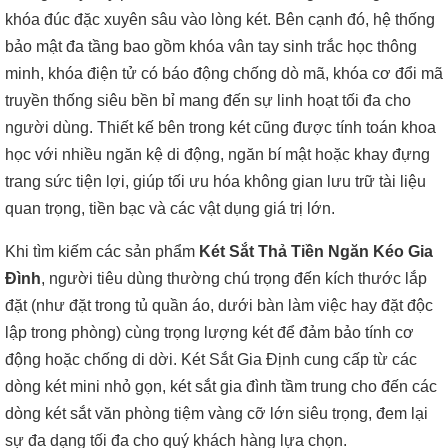
khóa đúc đặc xuyên sâu vào lòng két. Bên cạnh đó, hệ thống
bảo mật đa tầng bao gồm khóa vân tay sinh trắc học thông
minh, khóa điện tử có báo động chống dò mã, khóa cơ đổi mã
truyền thống siêu bền bỉ mang đến sự linh hoạt tối đa cho
người dùng. Thiết kế bên trong két cũng được tính toán khoa
học với nhiều ngăn kệ di động, ngăn bí mật hoặc khay đựng
trang sức tiện lợi, giúp tối ưu hóa không gian lưu trữ tài liệu
quan trọng, tiền bạc và các vật dụng giá trị lớn.
Khi tìm kiếm các sản phẩm
Két Sắt Thả Tiền Ngăn Kéo Gia
Đình
, người tiêu dùng thường chú trọng đến kích thước lắp
đặt (như đặt trong tủ quần áo, dưới bàn làm việc hay đặt độc
lập trong phòng) cùng trọng lượng két để đảm bảo tính cơ
động hoặc chống di dời. Két Sắt Gia Định cung cấp từ các
dòng két mini nhỏ gọn, két sắt gia đình tầm trung cho đến các
dòng két sắt văn phòng tiệm vàng cỡ lớn siêu trọng, đem lại
sự đa dạng tối đa cho quý khách hàng lựa chọn.