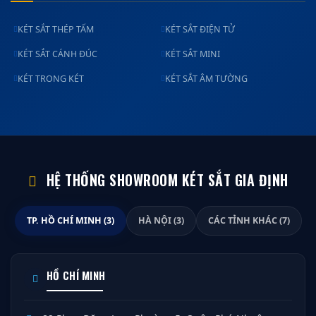
KÉT SẮT THÉP TẤM
KÉT SẮT ĐIỆN TỬ
KÉT SẮT CÁNH ĐÚC
KÉT SẮT MINI
KÉT TRONG KÉT
KÉT SẮT ÂM TƯỜNG
HỆ THỐNG SHOWROOM KÉT SẮT GIA ĐỊNH
TP. HỒ CHÍ MINH (3)
HÀ NỘI (3)
CÁC TỈNH KHÁC (7)
HỒ CHÍ MINH