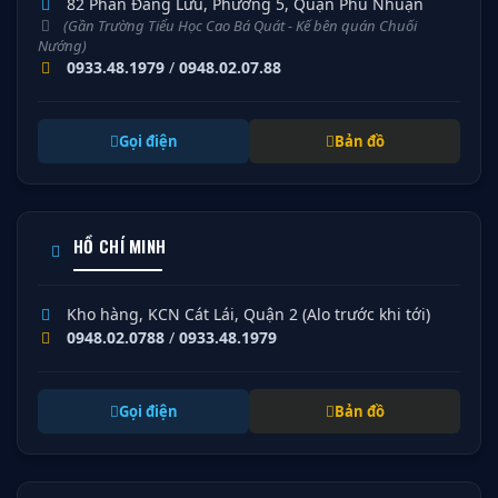
82 Phan Đăng Lưu, Phường 5, Quận Phú Nhuận
(Gần Trường Tiểu Học Cao Bá Quát - Kế bên quán Chuối
Nướng)
0933.48.1979
/
0948.02.07.88
Gọi điện
Bản đồ
HỒ CHÍ MINH
Kho hàng, KCN Cát Lái, Quận 2 (Alo trước khi tới)
0948.02.0788
/
0933.48.1979
Gọi điện
Bản đồ