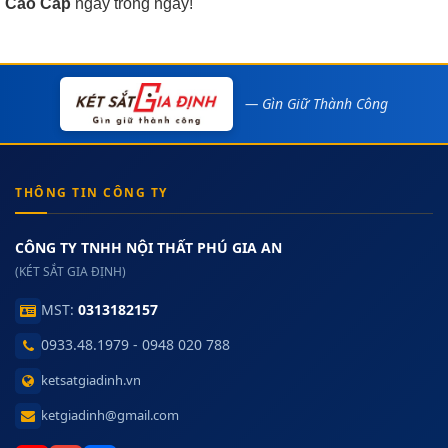
Cao Cấp
ngay trong ngày!
— Gìn Giữ Thành Công
THÔNG TIN CÔNG TY
CÔNG TY TNHH NỘI THẤT PHÚ GIA AN
(KÉT SẮT GIA ĐỊNH)
MST:
0313182157
0933.48.1979 - 0948 020 788
ketsatgiadinh.vn
ketgiadinh@gmail.com