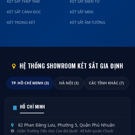
KÉT SẮT THÉP TẤM
KÉT SẮT ĐIỆN TỬ
KÉT SẮT CÁNH ĐÚC
KÉT SẮT MINI
KÉT TRONG KÉT
KÉT SẮT ÂM TƯỜNG
HỆ THỐNG SHOWROOM KÉT SẮT GIA ĐỊNH
TP. HỒ CHÍ MINH (3)
HÀ NỘI (3)
CÁC TỈNH KHÁC (7)
HỒ CHÍ MINH
82 Phan Đăng Lưu, Phường 5, Quận Phú Nhuận
(Gần Trường Tiểu Học Cao Bá Quát - Kế bên quán Chuối