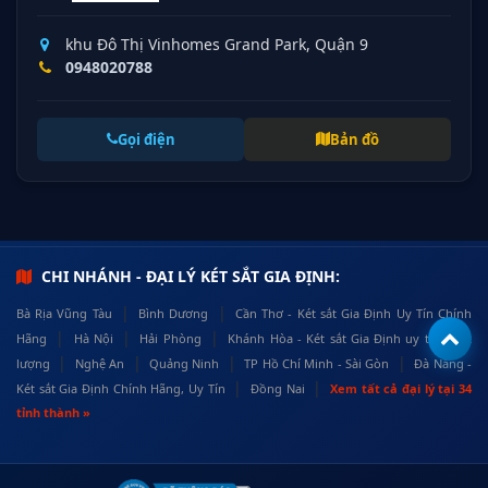
khu Đô Thị Vinhomes Grand Park, Quận 9
0948020788
Gọi điện
Bản đồ
CHI NHÁNH - ĐẠI LÝ KÉT SẮT GIA ĐỊNH:
|
|
Bà Rịa Vũng Tàu
Bình Dương
Cần Thơ - Két sắt Gia Định Uy Tín Chính
|
|
|
Hãng
Hà Nội
Hải Phòng
Khánh Hòa - Két sắt Gia Định uy tín, chất
|
|
|
|
lượng
Nghệ An
Quảng Ninh
TP Hồ Chí Minh - Sài Gòn
Đà Nẵng -
|
|
Két sắt Gia Định Chính Hãng, Uy Tín
Đồng Nai
Xem tất cả đại lý tại 34
tỉnh thành »