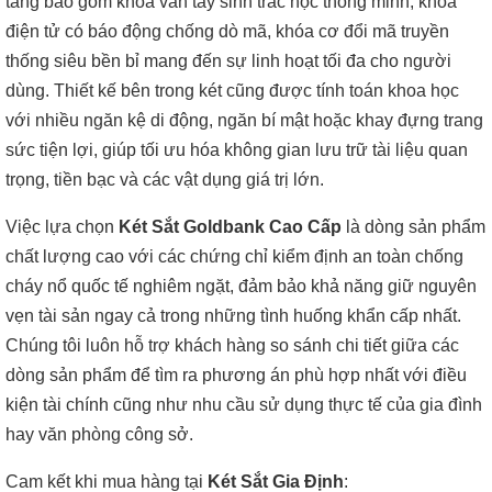
tầng bao gồm khóa vân tay sinh trắc học thông minh, khóa
điện tử có báo động chống dò mã, khóa cơ đổi mã truyền
thống siêu bền bỉ mang đến sự linh hoạt tối đa cho người
dùng. Thiết kế bên trong két cũng được tính toán khoa học
với nhiều ngăn kệ di động, ngăn bí mật hoặc khay đựng trang
sức tiện lợi, giúp tối ưu hóa không gian lưu trữ tài liệu quan
trọng, tiền bạc và các vật dụng giá trị lớn.
Việc lựa chọn
Két Sắt Goldbank Cao Cấp
là dòng sản phẩm
chất lượng cao với các chứng chỉ kiểm định an toàn chống
cháy nổ quốc tế nghiêm ngặt, đảm bảo khả năng giữ nguyên
vẹn tài sản ngay cả trong những tình huống khẩn cấp nhất.
Chúng tôi luôn hỗ trợ khách hàng so sánh chi tiết giữa các
dòng sản phẩm để tìm ra phương án phù hợp nhất với điều
kiện tài chính cũng như nhu cầu sử dụng thực tế của gia đình
hay văn phòng công sở.
Cam kết khi mua hàng tại
Két Sắt Gia Định
: