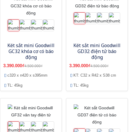
Két sắt mini Goodwill
Két sắt mini Goodwill
GC32 khóa cơ có báo
GD32 điện tử báo
động
động
3.390.000₫
3.390.000₫
4.500.000₫
4.500.000₫
c320 x n420 x s395mm
KT: C32 x R42 x S38 cm
TL: 45kg
TL: 45kg