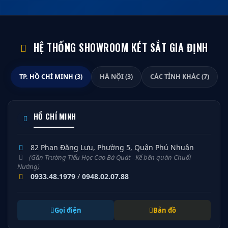
HỆ THỐNG SHOWROOM KÉT SẮT GIA ĐỊNH
TP. HỒ CHÍ MINH (3)
HÀ NỘI (3)
CÁC TỈNH KHÁC (7)
HỒ CHÍ MINH
82 Phan Đăng Lưu, Phường 5, Quận Phú Nhuận
(Gần Trường Tiểu Học Cao Bá Quát - Kế bên quán Chuối
Nướng)
0933.48.1979
/
0948.02.07.88
Gọi điện
Bản đồ