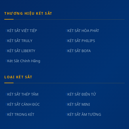
THƯƠNG HIỆU KÉT SẮT
KÉT SẮT VIỆT TIỆP
KÉT SẮT HÒA PHÁT
KÉT SẮT TRULY
KÉT SẮT PHILIPS
KÉT SẮT LIBERTY
KÉT SẮT BOFA
Két Sắt Chính Hãng
LOẠI KÉT SẮT
KÉT SẮT THÉP TẤM
KÉT SẮT ĐIỆN TỬ
KÉT SẮT CÁNH ĐÚC
KÉT SẮT MINI
KÉT TRONG KÉT
KÉT SẮT ÂM TƯỜNG