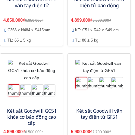
vân tay điện tử
điện tử báo động
4.850.000₫
4.899.000₫
6.850.000₫
6.500.000₫
C368 x N484 x S415mm
KT: C51 x R42 x S49 cm
TL: 65 ± 5 kg
TL: 80 ± 5 kg
Két sắt Goodwill GC51
Két sắt Goodwill vân
khóa cơ báo động cao
tay điện tử GF51
cấp
4.899.000₫
5.900.000₫
6.500.000₫
7.700.000₫