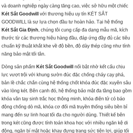
và doanh nghiệp ngày càng tăng cao, việc sở hữu một chiếc
Két Sắt Goodwill
với thương hiệu uy tín KÉT SẮT
GOODWILL là sự lựa chọn đầu tư hoàn hảo. Tại hệ thống
Két Sắt Gia Định
, chúng tôi cung cấp đa dạng mẫu mã, kích
thước từ các thương hiệu hàng đầu, đáp ứng đầy đủ các tiêu
chuẩn kỹ thuật khắt khe về độ bền, độ dày thép cũng như tính
năng bảo mật tối tân.
Dòng sản phẩm
Két Sắt Goodwill
nổi bật nhờ kết cấu chịu
lực vượt trội với khung sườn đúc đặc chống cháy cạy phá,
bản lề chắc chắn cùng hệ thống chốt khóa đúc đặc xuyên sâu
vào lòng két. Bên cạnh đó, hệ thống bảo mật đa tầng bao gồm
khóa vân tay sinh trắc học thông minh, khóa điện tử có báo
động chống dò mã, khóa cơ đổi mã truyền thống siêu bền bỉ
mang đến sự linh hoạt tối đa cho người dùng. Thiết kế bên
trong két cũng được tính toán khoa học với nhiều ngăn kệ di
động, ngăn bí mật hoặc khay đựng trang sức tiện lợi, giúp tối