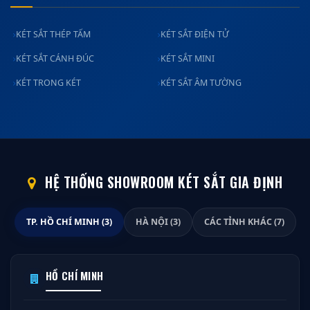
KÉT SẮT THÉP TẤM
KÉT SẮT ĐIỆN TỬ
KÉT SẮT CÁNH ĐÚC
KÉT SẮT MINI
KÉT TRONG KÉT
KÉT SẮT ÂM TƯỜNG
HỆ THỐNG SHOWROOM KÉT SẮT GIA ĐỊNH
TP. HỒ CHÍ MINH (3)
HÀ NỘI (3)
CÁC TỈNH KHÁC (7)
HỒ CHÍ MINH