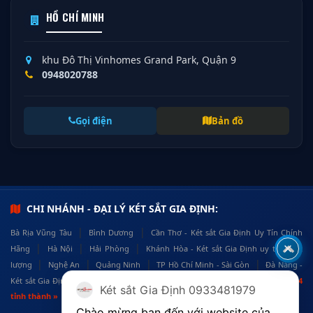
HỒ CHÍ MINH
khu Đô Thị Vinhomes Grand Park, Quận 9
0948020788
Gọi điện
Bản đồ
CHI NHÁNH - ĐẠI LÝ KÉT SẮT GIA ĐỊNH:
|
|
Bà Rịa Vũng Tàu
Bình Dương
Cần Thơ - Két sắt Gia Định Uy Tín Chính
|
|
|
Hãng
Hà Nội
Hải Phòng
Khánh Hòa - Két sắt Gia Định uy tín, chất
|
|
|
|
lượng
Nghệ An
Quảng Ninh
TP Hồ Chí Minh - Sài Gòn
Đà Nẵng -
|
|
Két sắt Gia Định Chính Hãng, Uy Tín
Đồng Nai
Xem tất cả đại lý tại 34
Két sắt Gia Định 0933481979
tỉnh thành »
Chào mừng bạn đến với website của 