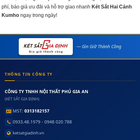
phí, báo giá ưu đãi và hỗ trợ giao nhanh
Két Sắt Hai Cánh
Kumho
ngay trong ngày!
— Gìn Giữ Thành Công
THÔNG TIN CÔNG TY
CÔNG TY TNHH NỘI THẤT PHÚ GIA AN
(KÉT SẮT GIA ĐỊNH)
MST:
0313182157
0933.48.1979 - 0948 020 788
ketsatgiadinh.vn