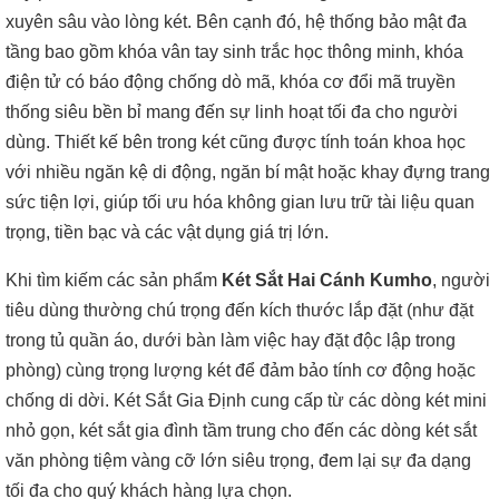
xuyên sâu vào lòng két. Bên cạnh đó, hệ thống bảo mật đa
tầng bao gồm khóa vân tay sinh trắc học thông minh, khóa
điện tử có báo động chống dò mã, khóa cơ đổi mã truyền
thống siêu bền bỉ mang đến sự linh hoạt tối đa cho người
dùng. Thiết kế bên trong két cũng được tính toán khoa học
với nhiều ngăn kệ di động, ngăn bí mật hoặc khay đựng trang
sức tiện lợi, giúp tối ưu hóa không gian lưu trữ tài liệu quan
trọng, tiền bạc và các vật dụng giá trị lớn.
Khi tìm kiếm các sản phẩm
Két Sắt Hai Cánh Kumho
, người
tiêu dùng thường chú trọng đến kích thước lắp đặt (như đặt
trong tủ quần áo, dưới bàn làm việc hay đặt độc lập trong
phòng) cùng trọng lượng két để đảm bảo tính cơ động hoặc
chống di dời. Két Sắt Gia Định cung cấp từ các dòng két mini
nhỏ gọn, két sắt gia đình tầm trung cho đến các dòng két sắt
văn phòng tiệm vàng cỡ lớn siêu trọng, đem lại sự đa dạng
tối đa cho quý khách hàng lựa chọn.