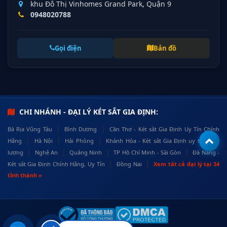
khu Đô Thị Vinhomes Grand Park, Quận 9
0948020788
Gọi điện
Bản đồ
CHI NHÁNH - ĐẠI LÝ KÉT SẮT GIA ĐỊNH:
|
|
Bà Rịa Vũng Tàu
Bình Dương
Cần Thơ - Két sắt Gia Định Uy Tín Chính
|
|
|
Hãng
Hà Nội
Hải Phòng
Khánh Hòa - Két sắt Gia Định uy tín, chất
|
|
|
|
lượng
Nghệ An
Quảng Ninh
TP Hồ Chí Minh - Sài Gòn
Đà Nẵng -
|
|
Két sắt Gia Định Chính Hãng, Uy Tín
Đồng Nai
Xem tất cả đại lý tại 34
tỉnh thành »