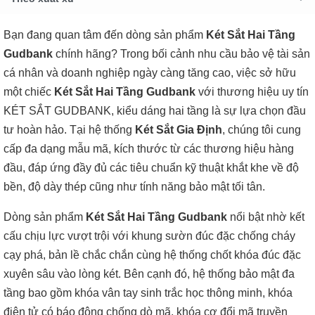
Bạn đang quan tâm đến dòng sản phẩm
Két Sắt Hai Tầng
Gudbank
chính hãng? Trong bối cảnh nhu cầu bảo vệ tài sản
cá nhân và doanh nghiệp ngày càng tăng cao, việc sở hữu
một chiếc
Két Sắt Hai Tầng Gudbank
với thương hiệu uy tín
KÉT SẮT GUDBANK, kiểu dáng hai tầng là sự lựa chọn đầu
tư hoàn hảo. Tại hệ thống
Két Sắt Gia Định
, chúng tôi cung
cấp đa dạng mẫu mã, kích thước từ các thương hiệu hàng
đầu, đáp ứng đầy đủ các tiêu chuẩn kỹ thuật khắt khe về độ
bền, độ dày thép cũng như tính năng bảo mật tối tân.
Dòng sản phẩm
Két Sắt Hai Tầng Gudbank
nổi bật nhờ kết
cấu chịu lực vượt trội với khung sườn đúc đặc chống cháy
cạy phá, bản lề chắc chắn cùng hệ thống chốt khóa đúc đặc
xuyên sâu vào lòng két. Bên cạnh đó, hệ thống bảo mật đa
tầng bao gồm khóa vân tay sinh trắc học thông minh, khóa
điện tử có báo động chống dò mã, khóa cơ đổi mã truyền