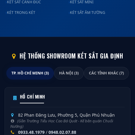
KÉT SẮT CÁNH ĐÚC
KÉT SẮT MINI
KÉT TRONG KÉT
KÉT SẮT ÂM TƯỜNG
HỆ THỐNG SHOWROOM KÉT SẮT GIA ĐỊNH
TP. HỒ CHÍ MINH (3)
HÀ NỘI (3)
CÁC TỈNH KHÁC (7)
HỒ CHÍ MINH
82 Phan Đăng Lưu, Phường 5, Quận Phú Nhuận
(Gần Trường Tiểu Học Cao Bá Quát - Kế bên quán Chuối
Nướng)
0933.48.1979
/
0948.02.07.88