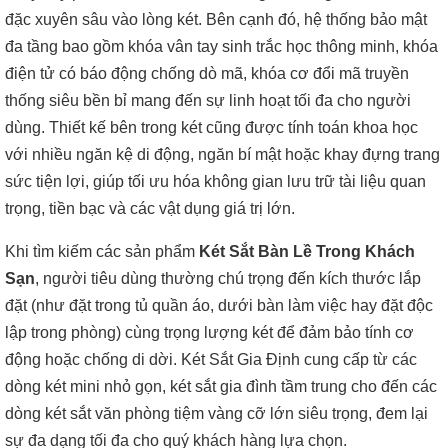
đặc xuyên sâu vào lòng két. Bên cạnh đó, hệ thống bảo mật
đa tầng bao gồm khóa vân tay sinh trắc học thông minh, khóa
điện tử có báo động chống dò mã, khóa cơ đổi mã truyền
thống siêu bền bỉ mang đến sự linh hoạt tối đa cho người
dùng. Thiết kế bên trong két cũng được tính toán khoa học
với nhiều ngăn kệ di động, ngăn bí mật hoặc khay đựng trang
sức tiện lợi, giúp tối ưu hóa không gian lưu trữ tài liệu quan
trọng, tiền bạc và các vật dụng giá trị lớn.
Khi tìm kiếm các sản phẩm
Két Sắt Bàn Lề Trong Khách
Sạn
, người tiêu dùng thường chú trọng đến kích thước lắp
đặt (như đặt trong tủ quần áo, dưới bàn làm việc hay đặt độc
lập trong phòng) cùng trọng lượng két để đảm bảo tính cơ
động hoặc chống di dời. Két Sắt Gia Định cung cấp từ các
dòng két mini nhỏ gọn, két sắt gia đình tầm trung cho đến các
dòng két sắt văn phòng tiệm vàng cỡ lớn siêu trọng, đem lại
sự đa dạng tối đa cho quý khách hàng lựa chọn.