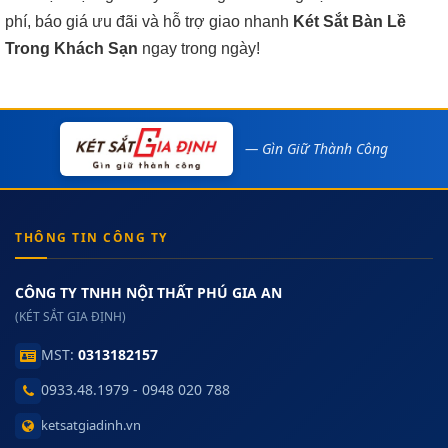
phí, báo giá ưu đãi và hỗ trợ giao nhanh
Két Sắt Bàn Lề
Trong Khách Sạn
ngay trong ngày!
— Gìn Giữ Thành Công
THÔNG TIN CÔNG TY
CÔNG TY TNHH NỘI THẤT PHÚ GIA AN
(KÉT SẮT GIA ĐỊNH)
MST:
0313182157
0933.48.1979 - 0948 020 788
ketsatgiadinh.vn