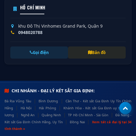
HỒ CHÍ MINH
khu Đô Thị Vinhomes Grand Park, Quận 9
0948020788
Gọi điện
Bản đồ
CHI NHÁNH - ĐẠI LÝ KÉT SẮT GIA ĐỊNH:
|
|
Bà Rịa Vũng Tàu
Bình Dương
Cần Thơ - Két sắt Gia Định Uy Tín Chính
|
|
|
Hãng
Hà Nội
Hải Phòng
Khánh Hòa - Két sắt Gia Định uy tín, chất
|
|
|
|
lượng
Nghệ An
Quảng Ninh
TP Hồ Chí Minh - Sài Gòn
Đà Nẵng -
|
|
Két sắt Gia Định Chính Hãng, Uy Tín
Đồng Nai
Xem tất cả đại lý tại 34
tỉnh thành »