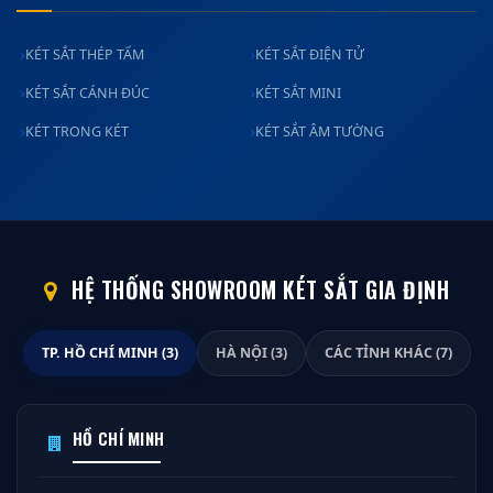
KÉT SẮT THÉP TẤM
KÉT SẮT ĐIỆN TỬ
KÉT SẮT CÁNH ĐÚC
KÉT SẮT MINI
KÉT TRONG KÉT
KÉT SẮT ÂM TƯỜNG
HỆ THỐNG SHOWROOM KÉT SẮT GIA ĐỊNH
TP. HỒ CHÍ MINH (3)
HÀ NỘI (3)
CÁC TỈNH KHÁC (7)
HỒ CHÍ MINH