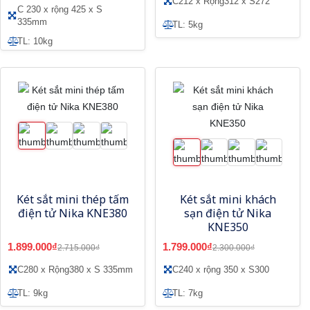
C212 x Rộng312 x S272
C 230 x rộng 425 x S
335mm
TL: 5kg
TL: 10kg
Két sắt mini thép tấm
Két sắt mini khách
điện tử Nika KNE380
sạn điện tử Nika
KNE350
1.899.000₫
1.799.000₫
2.715.000₫
2.300.000₫
C280 x Rộng380 x S 335mm
C240 x rộng 350 x S300
TL: 9kg
TL: 7kg