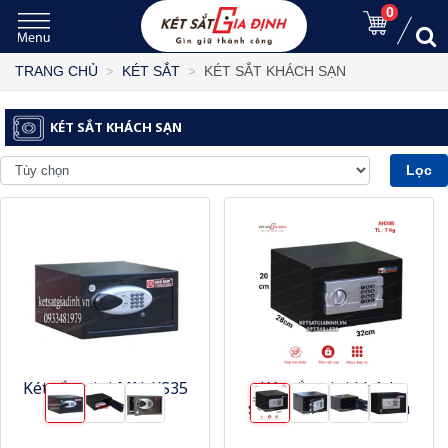
0
KÉT SẮT KHÁCH SẠN
TRANG CHỦ
KÉT SẮT
KÉT SẮT KHÁCH SẠN
Lọc
Két sắt mini MN-KS35
Két sắt mini khách
sạn AH30B - màu đen