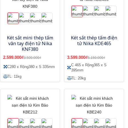
Két sắt mini thép tấm
Két sắt thép tấm điện
vân tay điện tử Nika
tử Nika KDE465
KNF380
2.599.000₫
3.599.000₫
3.500.000₫
5.150.000₫
C 465 x Rộng365 x S
C280 x Rộng380 x S 335mm
395mm
TL: 11kg
TL: 20kg