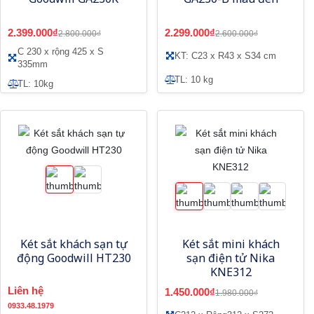
2.399.000₫
2.299.000₫
2.800.000₫
2.600.000₫
C 230 x rộng 425 x S
KT: C23 x R43 x S34 cm
335mm
TL: 10 kg
TL: 10kg
Két sắt khách sạn tự
Két sắt mini khách
động Goodwill HT230
sạn điện tử Nika
KNE312
Liên hệ
1.450.000₫
1.980.000₫
0933.48.1979