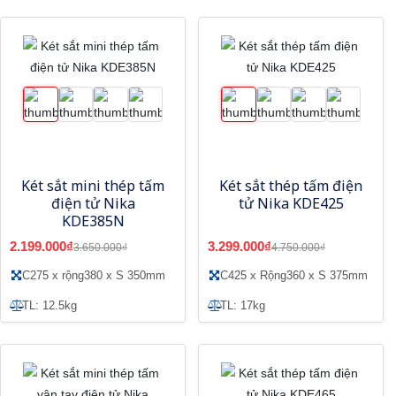
Két sắt mini thép tấm
Két sắt thép tấm điện
điện tử Nika
tử Nika KDE425
KDE385N
2.199.000₫
3.299.000₫
3.650.000₫
4.750.000₫
C275 x rộng380 x S 350mm
C425 x Rộng360 x S 375mm
TL: 12.5kg
TL: 17kg