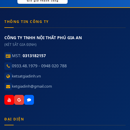
THÔNG TIN CÔNG TY
CÔNG TY TNHH NỘI THẤT PHÚ GIA AN
(KÉT SẮT GIA ĐỊNH)
MST:
0313182157
0933.48.1979 - 0948 020 788
ketsatgiadinh.vn
ketgiadinh@gmail.com
ĐẠI DIỆN