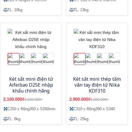
TL: 10kg
TL: 13kg
Két sắt mini điện tử
Két sắt mini thép tấm
Aifeibao D25E nhập
vân tay điện tử Nika
khẩu chính hãng
KDF310
2.100.000₫
3.900.000₫
3.000.000₫
5.000.000₫
C250 x Rộng350 x S260mm
C310 x Rộng390 x S340
TL: 8kg
TL: 25kg