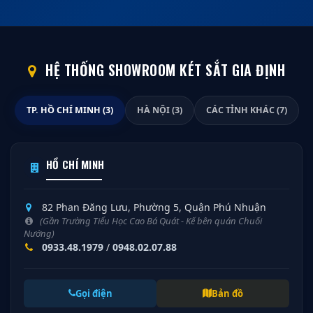
HỆ THỐNG SHOWROOM KÉT SẮT GIA ĐỊNH
TP. HỒ CHÍ MINH (3)
HÀ NỘI (3)
CÁC TỈNH KHÁC (7)
HỒ CHÍ MINH
82 Phan Đăng Lưu, Phường 5, Quận Phú Nhuận
(Gần Trường Tiểu Học Cao Bá Quát - Kế bên quán Chuối
Nướng)
0933.48.1979
/
0948.02.07.88
Gọi điện
Bản đồ