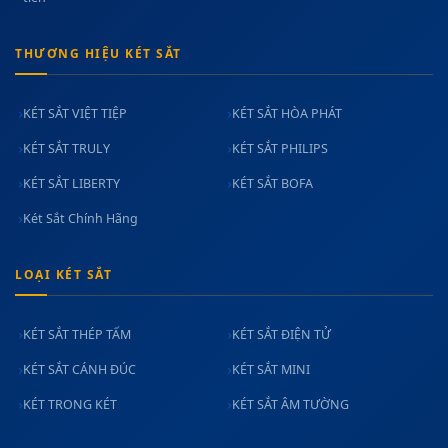
THƯƠNG HIỆU KÉT SẮT
KÉT SẮT VIỆT TIỆP
KÉT SẮT HÒA PHÁT
KÉT SẮT TRULY
KÉT SẮT PHILIPS
KÉT SẮT LIBERTY
KÉT SẮT BOFA
Két Sắt Chính Hãng
LOẠI KÉT SẮT
KÉT SẮT THÉP TẤM
KÉT SẮT ĐIỆN TỬ
KÉT SẮT CÁNH ĐÚC
KÉT SẮT MINI
KÉT TRONG KÉT
KÉT SẮT ÂM TƯỜNG