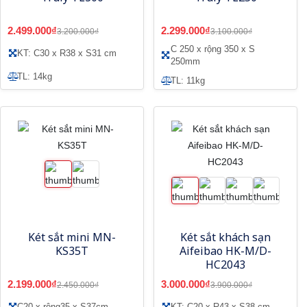
2.499.000₫
2.299.000₫
3.200.000₫
3.100.000₫
C 250 x rộng 350 x S
KT: C30 x R38 x S31 cm
250mm
TL: 14kg
TL: 11kg
Két sắt mini MN-
Két sắt khách sạn
KS35T
Aifeibao HK-M/D-
HC2043
2.199.000₫
3.000.000₫
2.450.000₫
3.900.000₫
C20 x rộng35 x S37cm
KT: C20 x R43 x S38 cm