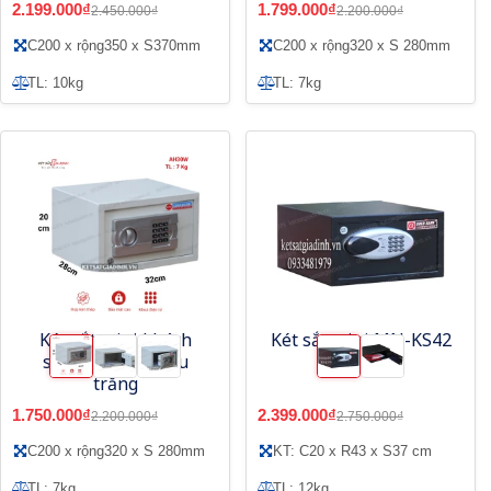
2.199.000₫
1.799.000₫
2.450.000₫
2.200.000₫
C200 x rộng350 x S370mm
C200 x rộng320 x S 280mm
TL: 10kg
TL: 7kg
Két sắt mini khách
Két sắt mini MN-KS42
sạn AH30W - màu
trắng
1.750.000₫
2.399.000₫
2.200.000₫
2.750.000₫
C200 x rộng320 x S 280mm
KT: C20 x R43 x S37 cm
TL: 7kg
TL: 12kg