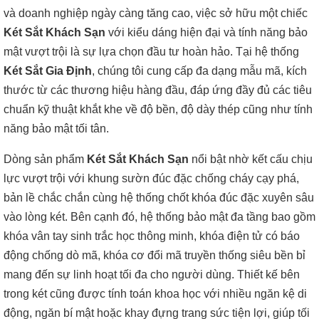
và doanh nghiệp ngày càng tăng cao, việc sở hữu một chiếc
Két Sắt Khách Sạn
với kiểu dáng hiện đại và tính năng bảo
mật vượt trội là sự lựa chọn đầu tư hoàn hảo. Tại hệ thống
Két Sắt Gia Định
, chúng tôi cung cấp đa dạng mẫu mã, kích
thước từ các thương hiệu hàng đầu, đáp ứng đầy đủ các tiêu
chuẩn kỹ thuật khắt khe về độ bền, độ dày thép cũng như tính
năng bảo mật tối tân.
Dòng sản phẩm
Két Sắt Khách Sạn
nổi bật nhờ kết cấu chịu
lực vượt trội với khung sườn đúc đặc chống cháy cạy phá,
bản lề chắc chắn cùng hệ thống chốt khóa đúc đặc xuyên sâu
vào lòng két. Bên cạnh đó, hệ thống bảo mật đa tầng bao gồm
khóa vân tay sinh trắc học thông minh, khóa điện tử có báo
động chống dò mã, khóa cơ đổi mã truyền thống siêu bền bỉ
mang đến sự linh hoạt tối đa cho người dùng. Thiết kế bên
trong két cũng được tính toán khoa học với nhiều ngăn kệ di
động, ngăn bí mật hoặc khay đựng trang sức tiện lợi, giúp tối