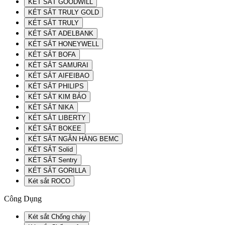
KÉT SẮT GOODWILL
KÉT SẮT TRULY GOLD
KÉT SẮT TRULY
KÉT SẮT ADELBANK
KÉT SẮT HONEYWELL
KÉT SẮT BOFA
KÉT SẮT SAMURAI
KÉT SẮT AIFEIBAO
KÉT SẮT PHILIPS
KÉT SẮT KIM BẢO
KÉT SẮT NIKA
KÉT SẮT LIBERTY
KÉT SẮT BOKEE
KÉT SẮT NGÂN HÀNG BEMC
KÉT SẮT Solid
KÉT SẮT Sentry
KÉT SẮT GORILLA
Két sắt ROCO
Công Dụng
Két sắt Chống cháy