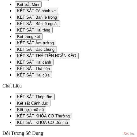
Két Sắt Mini
KÉT SẮT Có bánh xe
KÉT SẮT Bàn lề trong
KÉT SẮT Bàn lề ngoài
KÉT SẮT Hai tầng
Két trong két
KÉT SẮT Âm tường
KÉT SẮT Đặc chủng
KÉT SẮT THẢ TIỀN NGĂN KÉO
KÉT SẮT Hai cánh
KÉT SẮT Thả tiền
KÉT SẮT Hai cửa
Chất Liệu
KÉT SẮT Thép tấm
Két sắt Cánh đúc
Kết hợp mã số
KÉT SẮT KHÓA CƠ Thường
KÉT SẮT KHÓA CƠ Đổi mã
Đối Tượng Sử Dụng
Xóa lọc