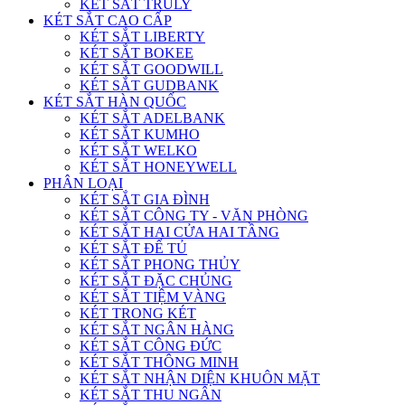
KÉT SẮT TRULY
KÉT SẮT CAO CẤP
KÉT SẮT LIBERTY
KÉT SẮT BOKEE
KÉT SẮT GOODWILL
KÉT SẮT GUDBANK
KÉT SẮT HÀN QUỐC
KÉT SẮT ADELBANK
KÉT SẮT KUMHO
KÉT SẮT WELKO
KÉT SẮT HONEYWELL
PHÂN LOẠI
KÉT SẮT GIA ĐÌNH
KÉT SẮT CÔNG TY - VĂN PHÒNG
KÉT SẮT HAI CỬA HAI TẦNG
KÉT SẮT ĐỂ TỦ
KÉT SẮT PHONG THỦY
KÉT SẮT ĐẶC CHỦNG
KÉT SẮT TIỆM VÀNG
KÉT TRONG KÉT
KÉT SẮT NGÂN HÀNG
KÉT SẮT CÔNG ĐỨC
KÉT SẮT THÔNG MINH
KÉT SẮT NHẬN DIỆN KHUÔN MẶT
KÉT SẮT THU NGÂN