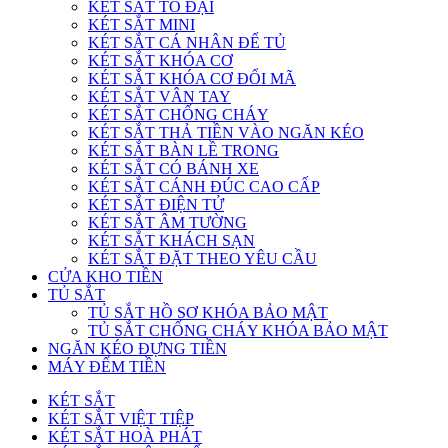
KÉT SẮT TO ĐẠI
KÉT SẮT MINI
KÉT SẮT CÁ NHÂN ĐỂ TỦ
KÉT SẮT KHÓA CƠ
KÉT SẮT KHÓA CƠ ĐỔI MÃ
KÉT SẮT VÂN TAY
KÉT SẮT CHỐNG CHÁY
KÉT SẮT THẢ TIỀN VÀO NGĂN KÉO
KÉT SẮT BÀN LỀ TRONG
KÉT SẮT CÓ BÁNH XE
KÉT SẮT CÁNH ĐÚC CAO CẤP
KÉT SẮT ĐIỆN TỬ
KÉT SẮT ÂM TƯỜNG
KÉT SẮT KHÁCH SẠN
KÉT SẮT ĐẶT THEO YÊU CẦU
CỬA KHO TIỀN
TỦ SẮT
TỦ SẮT HỒ SƠ KHÓA BẢO MẬT
TỦ SẮT CHỐNG CHÁY KHÓA BẢO MẬT
NGĂN KÉO ĐỰNG TIỀN
MÁY ĐẾM TIỀN
KÉT SẮT
KÉT SẮT VIỆT TIỆP
KÉT SẮT HOÀ PHÁT