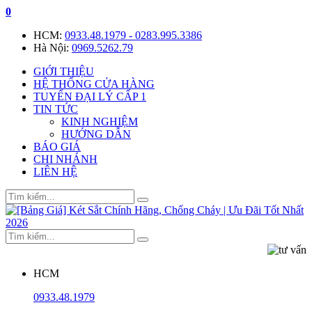
0
HCM:
0933.48.1979 - 0283.995.3386
Hà Nội:
0969.5262.79
GIỚI THIỆU
HỆ THỐNG CỬA HÀNG
TUYỂN ĐẠI LÝ CẤP 1
TIN TỨC
KINH NGHIỆM
HƯỚNG DẪN
BÁO GIÁ
CHI NHÁNH
LIÊN HỆ
HCM
0933.48.1979