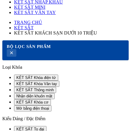
KÉT SẮT NHẬP KHẨU
KÉT SẮT MINI
KÉT SẮT VÂN TAY
TRANG CHỦ
KÉT SẮT
KÉT SẮT KHÁCH SẠN DƯỚI 10 TRIỆU
BỘ LỌC SẢN PHẨM
×
Loại Khóa
KÉT SẮT Khóa điện tử
KÉT SẮT Khóa Vân tay
KÉT SẮT Thông minh
Nhận diện khuôn mặt
KÉT SẮT Khóa cơ
Mở bằng điện thoại
Kiểu Dáng / Đặc Điểm
KÉT SẮT To đại