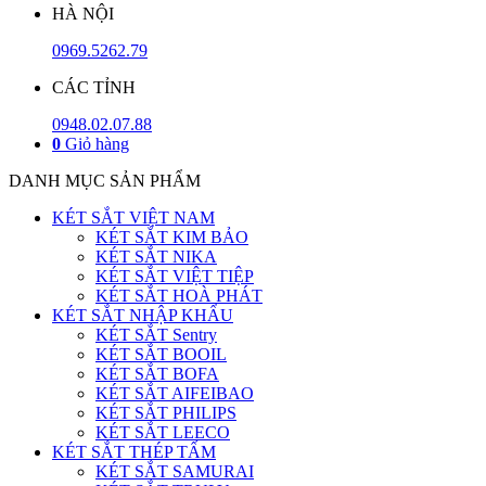
HÀ NỘI
0969.5262.79
CÁC TỈNH
0948.02.07.88
0
Giỏ hàng
DANH MỤC SẢN PHẨM
KÉT SẮT VIỆT NAM
KÉT SẮT KIM BẢO
KÉT SẮT NIKA
KÉT SẮT VIỆT TIỆP
KÉT SẮT HOÀ PHÁT
KÉT SẮT NHẬP KHẨU
KÉT SẮT Sentry
KÉT SẮT BOOIL
KÉT SẮT BOFA
KÉT SẮT AIFEIBAO
KÉT SẮT PHILIPS
KÉT SẮT LEECO
KÉT SẮT THÉP TẤM
KÉT SẮT SAMURAI