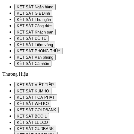
KÉT SẮT Ngân hàng
KÉT SẮT Gia Đình
KÉT SẮT Thu ngân
KÉT SẮT Công đức
KÉT SẮT Khách sạn
KÉT SẮT ĐỂ TỦ
KÉT SẮT Tiệm vàng
KÉT SẮT PHONG THỦY
KÉT SẮT Văn phòng
KÉT SẮT Cá nhân
Thương Hiệu
KÉT SẮT VIỆT TIỆP
KÉT SẮT KUMHO
KÉT SẮT HÒA PHÁT
KÉT SẮT WELKO
KÉT SẮT GOLDBANK
KÉT SẮT BOOIL
KÉT SẮT LEECO
KÉT SẮT GUDBANK