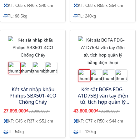
KT: C65 x R46 x S40 cm
KT: C88 x R55 x S54 cm
TL: 98.5kg
TL: 240kg
Két sắt nhập khẩu
Két sắt BOFA FDG-
Philips SBX501-4CO
A1D75BJ vân tay điện
Chống Cháy
tử, tích hợp quản lý
bằng điện thoại
27.699.000₫
43.800.000₫
33.000.000₫
48.500.000₫
KT: C45 x R37 x S51 cm
KT: C77 x R50 x S44 cm
TL: 54kg
TL: 120kg