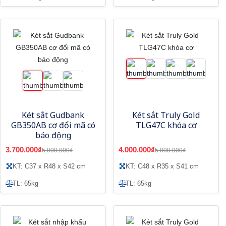
Két sắt Gudbank
Két sắt Truly Gold
GB350AB cơ đổi mã có
TLG47C khóa cơ
báo động
3.700.000₫
4.000.000₫
5.000.000₫
5.000.000₫
KT: C37 x R48 x S42 cm
KT: C48 x R35 x S41 cm
TL: 65kg
TL: 65kg