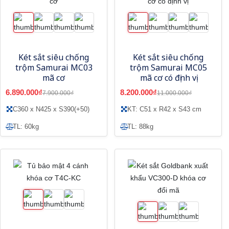
Két sắt siêu chống
Két sắt siêu chống
trộm Samurai MC03
trộm Samurai MC05
mã cơ
mã cơ có định vị
6.890.000₫
8.200.000₫
7.900.000₫
11.000.000₫
C360 x N425 x S390(+50)
KT: C51 x R42 x S43 cm
TL: 60kg
TL: 88kg