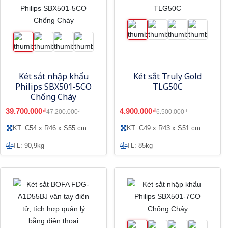
Két sắt nhập khẩu
Két sắt Truly Gold
Philips SBX501-5CO
TLG50C
Chống Cháy
39.700.000₫
4.900.000₫
47.200.000₫
6.500.000₫
KT: C54 x R46 x S55 cm
KT: C49 x R43 x S51 cm
TL: 90,9kg
TL: 85kg