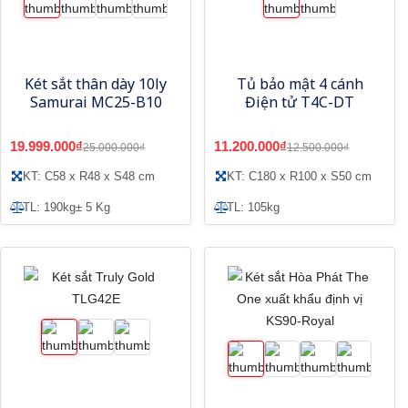
Két sắt thân dày 10ly
Tủ bảo mật 4 cánh
Samurai MC25-B10
Điện tử T4C-DT
19.999.000₫
11.200.000₫
25.000.000₫
12.500.000₫
KT: C58 x R48 x S48 cm
KT: C180 x R100 x S50 cm
TL: 190kg± 5 Kg
TL: 105kg