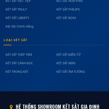
KÉT SẮT VIỆT TIỆP
KÉT SẮT HÒA PHÁT
KÉT SẮT TRULY
KÉT SẮT PHILIPS
KÉT SẮT LIBERTY
KÉT SẮT BOFA
Két Sắt Chính Hãng
LOẠI KÉT SẮT
KÉT SẮT THÉP TẤM
KÉT SẮT ĐIỆN TỬ
KÉT SẮT CÁNH ĐÚC
KÉT SẮT MINI
KÉT TRONG KÉT
KÉT SẮT ÂM TƯỜNG
HỆ THỐNG SHOWROOM KÉT SẮT GIA ĐỊNH