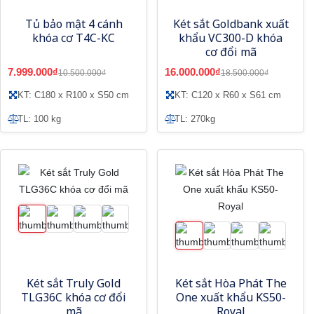
Tủ bảo mật 4 cánh
Két sắt Goldbank xuất
khóa cơ T4C-KC
khẩu VC300-D khóa
cơ đổi mã
7.999.000₫
16.000.000₫
10.500.000₫
18.500.000₫
KT: C180 x R100 x S50 cm
KT: C120 x R60 x S61 cm
TL: 100 kg
TL: 270kg
Két sắt Truly Gold
Két sắt Hòa Phát The
TLG36C khóa cơ đổi
One xuất khẩu KS50-
mã
Royal