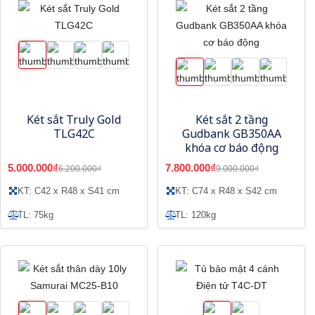
Két sắt Truly Gold
Két sắt 2 tầng
TLG42C
Gudbank GB350AA
khóa cơ báo động
5.000.000₫
7.800.000₫
6.200.000₫
9.000.000₫
KT: C42 x R48 x S41 cm
KT: C74 x R48 x S42 cm
TL: 75kg
TL: 120kg