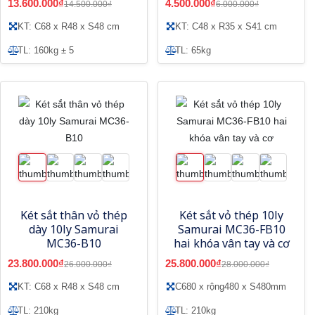
13.600.000₫
4.500.000₫
14.500.000₫
6.000.000₫
KT: C68 x R48 x S48 cm
KT: C48 x R35 x S41 cm
TL: 160kg ± 5
TL: 65kg
Két sắt thân vỏ thép
Két sắt vỏ thép 10ly
dày 10ly Samurai
Samurai MC36-FB10
MC36-B10
hai khóa vân tay và cơ
23.800.000₫
25.800.000₫
26.000.000₫
28.000.000₫
KT: C68 x R48 x S48 cm
C680 x rộng480 x S480mm
TL: 210kg
TL: 210kg