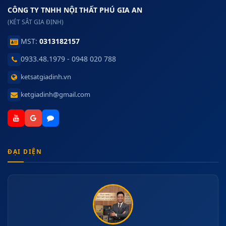
CÔNG TY TNHH NỘI THẤT PHÚ GIA AN
(KÉT SẮT GIA ĐỊNH)
MST:
0313182157
0933.48.1979 - 0948 020 788
ketsatgiadinh.vn
ketgiadinh@gmail.com
ĐẠI DIỆN