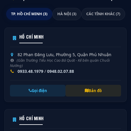
TP. HỒ CHÍ MINH (3)
HÀ NỘI (3)
CÁC TỈNH KHÁC (7)
HỒ CHÍ MINH
82 Phan Đăng Lưu, Phường 5, Quận Phú Nhuận
(Gần Trường Tiểu Học Cao Bá Quát - Kế bên quán Chuối
Nướng)
0933.48.1979
/
0948.02.07.88
Gọi điện
Bản đồ
HỒ CHÍ MINH