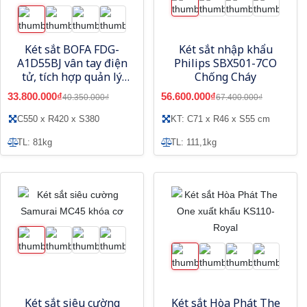
Két sắt BOFA FDG-
Két sắt nhập khẩu
A1D55BJ vân tay điện
Philips SBX501-7CO
tử, tích hợp quản lý
Chống Cháy
bằng điện thoại
33.800.000₫
56.600.000₫
40.350.000₫
67.400.000₫
C550 x R420 x S380
KT: C71 x R46 x S55 cm
TL: 81kg
TL: 111,1kg
Két sắt siêu cường
Két sắt Hòa Phát The