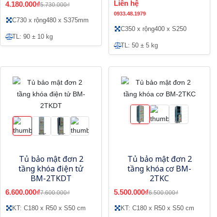
Liên hệ
4.180.000₫
5.730.000₫
0933.48.1979
C730 x rộng480 x S375mm
C350 x rộng400 x S250
TL: 90 ± 10 kg
TL: 50 ± 5 kg
Tủ bảo mật đơn 2
Tủ bảo mật đơn 2
tầng khóa điện tử
tầng khóa cơ BM-
BM-2TKDT
2TKC
6.600.000₫
5.500.000₫
7.600.000₫
6.500.000₫
KT: C180 x R50 x S50 cm
KT: C180 x R50 x S50 cm