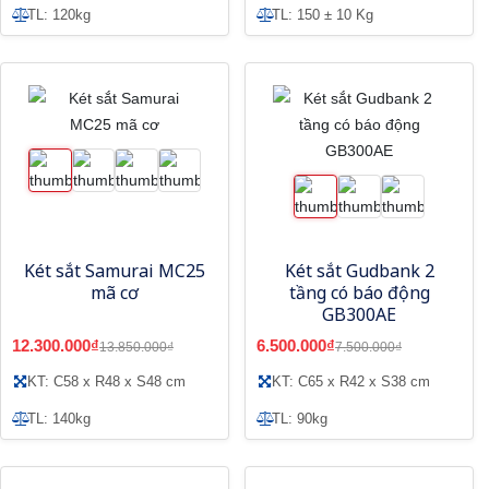
TL: 120kg
TL: 150 ± 10 Kg
Két sắt Samurai MC25
Két sắt Gudbank 2
mã cơ
tầng có báo động
GB300AE
12.300.000₫
6.500.000₫
13.850.000₫
7.500.000₫
KT: C58 x R48 x S48 cm
KT: C65 x R42 x S38 cm
TL: 140kg
TL: 90kg