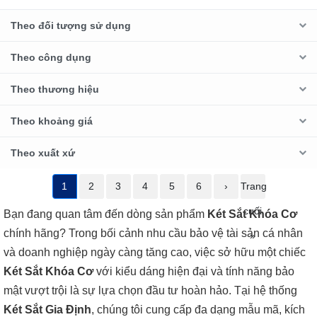
Theo đối tượng sử dụng
Theo công dụng
Theo thương hiệu
Theo khoảng giá
Theo xuất xứ
1
2
3
4
5
6
›
Trang
cuối
Bạn đang quan tâm đến dòng sản phẩm
Két Sắt Khóa Cơ
chính hãng? Trong bối cảnh nhu cầu bảo vệ tài sản cá nhân
»
và doanh nghiệp ngày càng tăng cao, việc sở hữu một chiếc
Két Sắt Khóa Cơ
với kiểu dáng hiện đại và tính năng bảo
mật vượt trội là sự lựa chọn đầu tư hoàn hảo. Tại hệ thống
Két Sắt Gia Định
, chúng tôi cung cấp đa dạng mẫu mã, kích