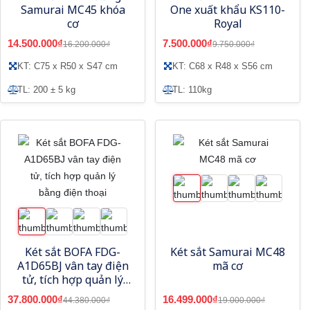
Samurai MC45 khóa
One xuất khẩu KS110-
cơ
Royal
14.500.000₫
7.500.000₫
16.200.000₫
9.750.000₫
KT: C75 x R50 x S47 cm
KT: C68 x R48 x S56 cm
TL: 200 ± 5 kg
TL: 110kg
Két sắt BOFA FDG-
Két sắt Samurai MC48
A1D65BJ vân tay điện
mã cơ
tử, tích hợp quản lý
bằng điện thoại
37.800.000₫
16.499.000₫
44.380.000₫
19.000.000₫