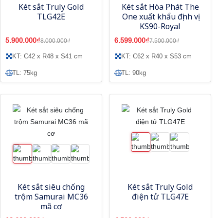
Két sắt Truly Gold
Két sắt Hòa Phát The
TLG42E
One xuất khẩu định vị
KS90-Royal
5.900.000₫
6.599.000₫
8.000.000₫
7.500.000₫
KT: C42 x R48 x S41 cm
KT: C62 x R40 x S53 cm
TL: 75kg
TL: 90kg
Két sắt siêu chống
Két sắt Truly Gold
trộm Samurai MC36
điện tử TLG47E
mã cơ