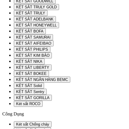
KÉT SẮT GOODWILL
KÉT SẮT TRULY GOLD
KÉT SẮT TRULY
KÉT SẮT ADELBANK
KÉT SẮT HONEYWELL
KÉT SẮT BOFA
KÉT SẮT SAMURAI
KÉT SẮT AIFEIBAO
KÉT SẮT PHILIPS
KÉT SẮT KIM BẢO
KÉT SẮT NIKA
KÉT SẮT LIBERTY
KÉT SẮT BOKEE
KÉT SẮT NGÂN HÀNG BEMC
KÉT SẮT Solid
KÉT SẮT Sentry
KÉT SẮT GORILLA
Két sắt ROCO
Công Dụng
Két sắt Chống cháy