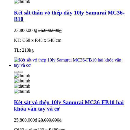
Két sắt thân vỏ thép dày 10ly Samurai MC36-
B10
23.800.000₫
26.000.000₫
KT: C68 x R48 x S48 cm
TL: 210kg
Két sắt vỏ thép 10ly Samurai MC36-FB10 hai
khóa vân tay và cơ
25.800.000₫
28.000.000₫
C680 x rộng480 x S480mm