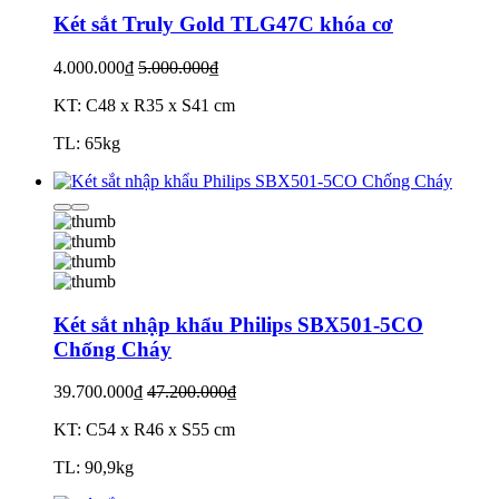
Két sắt Truly Gold TLG47C khóa cơ
4.000.000₫
5.000.000₫
KT: C48 x R35 x S41 cm
TL: 65kg
Két sắt nhập khẩu Philips SBX501-5CO
Chống Cháy
39.700.000₫
47.200.000₫
KT: C54 x R46 x S55 cm
TL: 90,9kg