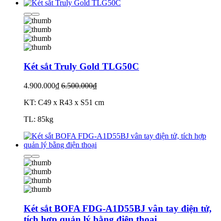
Két sắt Truly Gold TLG50C
4.900.000₫
6.500.000₫
KT: C49 x R43 x S51 cm
TL: 85kg
Két sắt BOFA FDG-A1D55BJ vân tay điện tử,
tích hợp quản lý bằng điện thoại