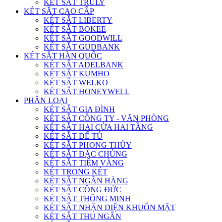
KÉT SẮT TRULY
KÉT SẮT CAO CẤP
KÉT SẮT LIBERTY
KÉT SẮT BOKEE
KÉT SẮT GOODWILL
KÉT SẮT GUDBANK
KÉT SẮT HÀN QUỐC
KÉT SẮT ADELBANK
KÉT SẮT KUMHO
KÉT SẮT WELKO
KÉT SẮT HONEYWELL
PHÂN LOẠI
KÉT SẮT GIA ĐÌNH
KÉT SẮT CÔNG TY - VĂN PHÒNG
KÉT SẮT HAI CỬA HAI TẦNG
KÉT SẮT ĐỂ TỦ
KÉT SẮT PHONG THỦY
KÉT SẮT ĐẶC CHỦNG
KÉT SẮT TIỆM VÀNG
KÉT TRONG KÉT
KÉT SẮT NGÂN HÀNG
KÉT SẮT CÔNG ĐỨC
KÉT SẮT THÔNG MINH
KÉT SẮT NHẬN DIỆN KHUÔN MẶT
KÉT SẮT THU NGÂN