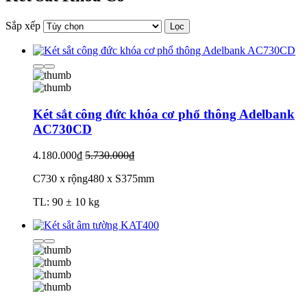
Sắp xếp
Lọc
Két sắt công đức khóa cơ phổ thông Adelbank
AC730CD
4.180.000₫
5.730.000₫
C730 x rộng480 x S375mm
TL: 90 ± 10 kg