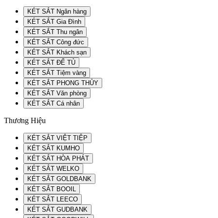
KÉT SẮT Ngân hàng
KÉT SẮT Gia Đình
KÉT SẮT Thu ngân
KÉT SẮT Công đức
KÉT SẮT Khách sạn
KÉT SẮT ĐỂ TỦ
KÉT SẮT Tiệm vàng
KÉT SẮT PHONG THỦY
KÉT SẮT Văn phòng
KÉT SẮT Cá nhân
Thương Hiệu
KÉT SẮT VIỆT TIỆP
KÉT SẮT KUMHO
KÉT SẮT HÒA PHÁT
KÉT SẮT WELKO
KÉT SẮT GOLDBANK
KÉT SẮT BOOIL
KÉT SẮT LEECO
KÉT SẮT GUDBANK