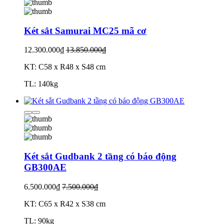
Két sắt Samurai MC25 mã cơ
12.300.000₫
13.850.000₫
KT: C58 x R48 x S48 cm
TL: 140kg
Két sắt Gudbank 2 tầng có báo động
GB300AE
6.500.000₫
7.500.000₫
KT: C65 x R42 x S38 cm
TL: 90kg