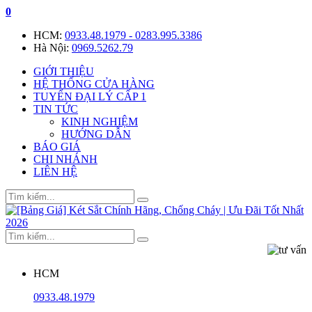
0
HCM:
0933.48.1979 - 0283.995.3386
Hà Nội:
0969.5262.79
GIỚI THIỆU
HỆ THỐNG CỬA HÀNG
TUYỂN ĐẠI LÝ CẤP 1
TIN TỨC
KINH NGHIỆM
HƯỚNG DẪN
BÁO GIÁ
CHI NHÁNH
LIÊN HỆ
HCM
0933.48.1979