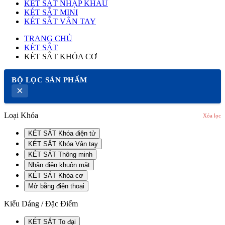
KÉT SẮT NHẬP KHẨU
KÉT SẮT MINI
KÉT SẮT VÂN TAY
TRANG CHỦ
KÉT SẮT
KÉT SẮT KHÓA CƠ
BỘ LỌC SẢN PHẨM
×
Loại Khóa
Xóa lọc
KÉT SẮT Khóa điện tử
KÉT SẮT Khóa Vân tay
KÉT SẮT Thông minh
Nhận diện khuôn mặt
KÉT SẮT Khóa cơ
Mở bằng điện thoại
Kiểu Dáng / Đặc Điểm
KÉT SẮT To đại