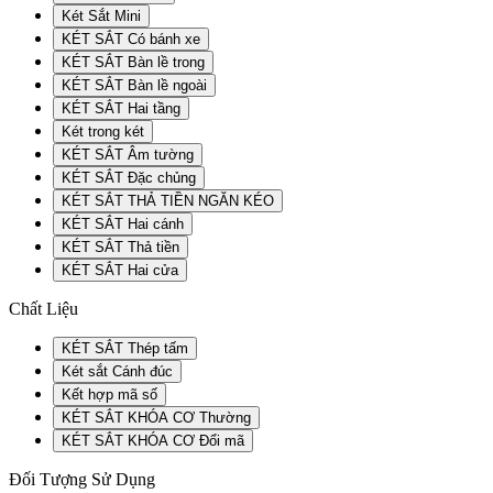
Két Sắt Mini
KÉT SẮT Có bánh xe
KÉT SẮT Bàn lề trong
KÉT SẮT Bàn lề ngoài
KÉT SẮT Hai tầng
Két trong két
KÉT SẮT Âm tường
KÉT SẮT Đặc chủng
KÉT SẮT THẢ TIỀN NGĂN KÉO
KÉT SẮT Hai cánh
KÉT SẮT Thả tiền
KÉT SẮT Hai cửa
Chất Liệu
KÉT SẮT Thép tấm
Két sắt Cánh đúc
Kết hợp mã số
KÉT SẮT KHÓA CƠ Thường
KÉT SẮT KHÓA CƠ Đổi mã
Đối Tượng Sử Dụng