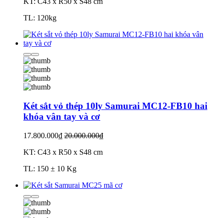
KT: C43 x R50 x S48 cm
TL: 120kg
Két sắt vỏ thép 10ly Samurai MC12-FB10 hai
khóa vân tay và cơ
17.800.000₫
20.000.000₫
KT: C43 x R50 x S48 cm
TL: 150 ± 10 Kg