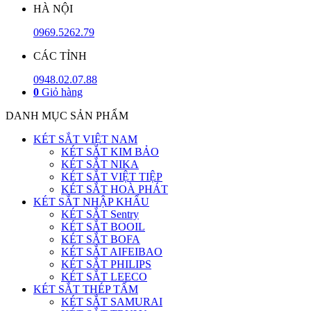
HÀ NỘI
0969.5262.79
CÁC TỈNH
0948.02.07.88
0
Giỏ hàng
DANH MỤC SẢN PHẨM
KÉT SẮT VIỆT NAM
KÉT SẮT KIM BẢO
KÉT SẮT NIKA
KÉT SẮT VIỆT TIỆP
KÉT SẮT HOÀ PHÁT
KÉT SẮT NHẬP KHẨU
KÉT SẮT Sentry
KÉT SẮT BOOIL
KÉT SẮT BOFA
KÉT SẮT AIFEIBAO
KÉT SẮT PHILIPS
KÉT SẮT LEECO
KÉT SẮT THÉP TẤM
KÉT SẮT SAMURAI