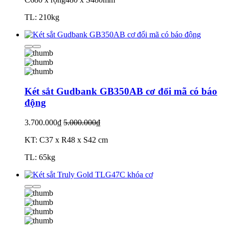
TL: 210kg
Két sắt Gudbank GB350AB cơ đổi mã có báo
động
3.700.000₫
5.000.000₫
KT: C37 x R48 x S42 cm
TL: 65kg