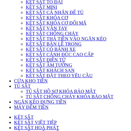
KÉT SẮT TO ĐẠI
KÉT SẮT MINI
KÉT SẮT CÁ NHÂN ĐỂ TỦ
KÉT SẮT KHÓA CƠ
KÉT SẮT KHÓA CƠ ĐỔI MÃ
KÉT SẮT VÂN TAY
KÉT SẮT CHỐNG CHÁY
KÉT SẮT THẢ TIỀN VÀO NGĂN KÉO
KÉT SẮT BÀN LỀ TRONG
KÉT SẮT CÓ BÁNH XE
KÉT SẮT CÁNH ĐÚC CAO CẤP
KÉT SẮT ĐIỆN TỬ
KÉT SẮT ÂM TƯỜNG
KÉT SẮT KHÁCH SẠN
KÉT SẮT ĐẶT THEO YÊU CẦU
CỬA KHO TIỀN
TỦ SẮT
TỦ SẮT HỒ SƠ KHÓA BẢO MẬT
TỦ SẮT CHỐNG CHÁY KHÓA BẢO MẬT
NGĂN KÉO ĐỰNG TIỀN
MÁY ĐẾM TIỀN
KÉT SẮT
KÉT SẮT VIỆT TIỆP
KÉT SẮT HOÀ PHÁT