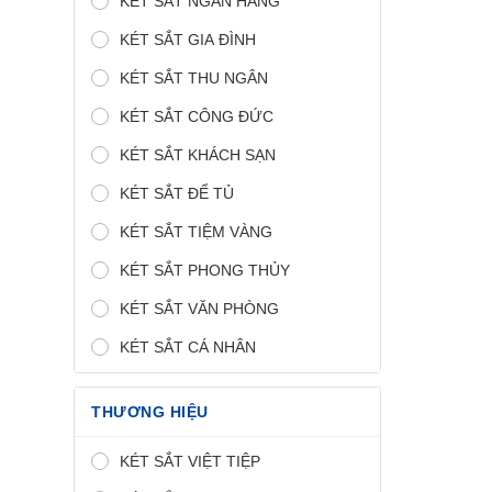
KÉT SẮT NGÂN HÀNG
KÉT SẮT GIA ĐÌNH
KÉT SẮT THU NGÂN
KÉT SẮT CÔNG ĐỨC
KÉT SẮT KHÁCH SẠN
KÉT SẮT ĐỂ TỦ
KÉT SẮT TIỆM VÀNG
KÉT SẮT PHONG THỦY
KÉT SẮT VĂN PHÒNG
KÉT SẮT CÁ NHÂN
THƯƠNG HIỆU
KÉT SẮT VIỆT TIỆP