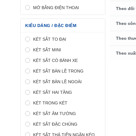
MỞ BẰNG ĐIỆN THOẠI
Theo đối
Theo côn
KIỂU DÁNG / ĐẶC ĐIỂM
Theo thư
KÉT SẮT TO ĐẠI
KÉT SẮT MINI
Theo xuấ
KÉT SẮT CÓ BÁNH XE
KÉT SẮT BÀN LỀ TRONG
KÉT SẮT BÀN LỀ NGOÀI
KÉT SẮT HAI TẦNG
KÉT TRONG KÉT
KÉT SẮT ÂM TƯỜNG
KÉT SẮT ĐẶC CHỦNG
KÉT SẮT THẢ TIỀN NGĂN KÉO