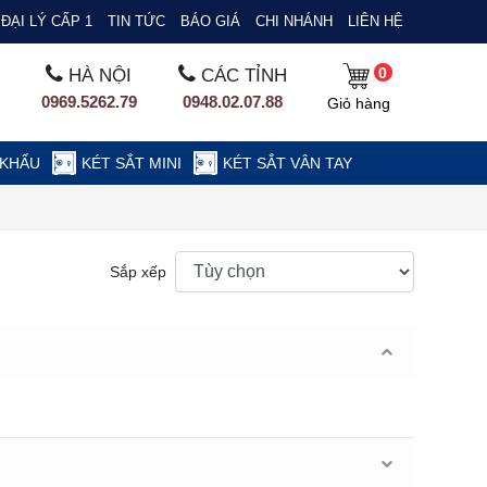
ĐẠI LÝ CẤP 1
TIN TỨC
BÁO GIÁ
CHI NHÁNH
LIÊN HỆ
0
HÀ NỘI
CÁC TỈNH
0969.5262.79
0948.02.07.88
Giỏ hàng
 KHẨU
KÉT SẮT MINI
KÉT SẮT VÂN TAY
Sắp xếp