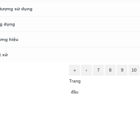
 tượng sử dụng
g dụng
ơng hiệu
t xứ
«
‹
7
8
9
10
Trang
đầu