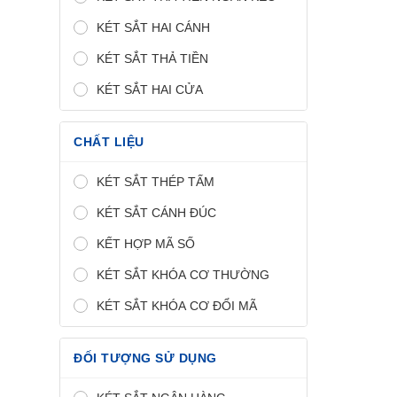
KÉT SẮT HAI CÁNH
KÉT SẮT THẢ TIỀN
KÉT SẮT HAI CỬA
CHẤT LIỆU
KÉT SẮT THÉP TẤM
KÉT SẮT CÁNH ĐÚC
KẾT HỢP MÃ SỐ
KÉT SẮT KHÓA CƠ THƯỜNG
KÉT SẮT KHÓA CƠ ĐỔI MÃ
ĐỐI TƯỢNG SỬ DỤNG