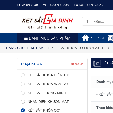
HCM:
0933.48.1979 - 0283.995.3386
Hà Nội:
0969.5262.79
KÉT SẮT
DANH MỤC SẢN PHẨM
KÉT SẮT KHÓA CƠ DƯỚI 20 TRIỆU
TRANG CHỦ
KÉT SẮT
KÉT S
LOẠI KHÓA
Xóa lọc
KÉT SẮT KHÓA ĐIỆN TỬ
Danh mục
KÉT SẮT KHÓA VÂN TAY
KÉT SẮT THÔNG MINH
• KÉT SẮ
NHẬN DIỆN KHUÔN MẶT
Theo kiểu
KÉT SẮT KHÓA CƠ