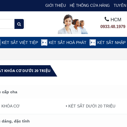
GIỚI THIỆU
HỆ THỐNG CỬA HÀNG
TUYỂN 
HCM
0933.48.1979
KÉT SẮT VIỆT TIỆP
KÉT SẮT HOÀ PHÁT
KÉT SẮT NHẬP
ẮT KHÓA CƠ DƯỚI 20 TRIỆU
 cấp cha
T KHÓA CƠ
• KÉT SẮT DƯỚI 20 TRIỆU
 dáng, đặc tính