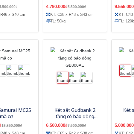
mã
Royal
4.790.000₫
9.555.000
5.500.000₫
5.500.000₫
 R46 x S40 cm
KT: C38 x R48 x S43 cm
KT: C43
TL: 50kg
TL: 120
 Samurai MC25
Két sắt Gudbank 2
Két 
mã cơ
tầng có báo động
GB300AE
₫
6.500.000₫
5.000.000
13.850.000₫
7.500.000₫
 R48 x S48 cm
KT: C65 x R42 x S38 cm
KT: C42