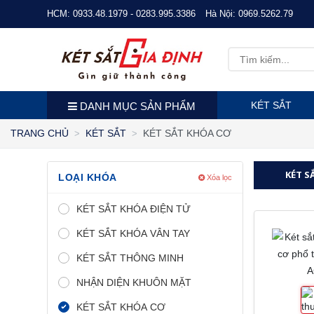
HCM:
0933.48.1979 - 0283.995.3386
Hà Nội:
0969.5262.79
KÉT SẮT
DANH MỤC SẢN PHẨM
KÉT SẮT KHÓA CƠ
TRANG CHỦ
KÉT SẮT
KÉT S
LOẠI KHÓA
Xóa lọc
KÉT SẮT KHÓA ĐIỆN TỬ
KÉT SẮT KHÓA VÂN TAY
KÉT SẮT THÔNG MINH
NHẬN DIỆN KHUÔN MẶT
KÉT SẮT KHÓA CƠ