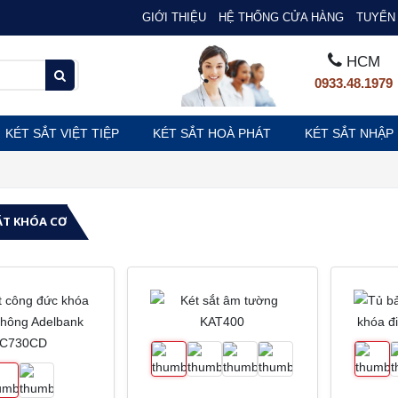
GIỚI THIỆU
HỆ THỐNG CỬA HÀNG
TUYỂN 
HCM
0933.48.1979
KÉT SẮT VIỆT TIỆP
KÉT SẮT HOÀ PHÁT
KÉT SẮT NHẬP
ẮT KHÓA CƠ