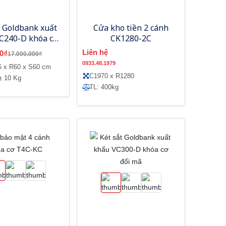
t Goldbank xuất
Cửa kho tiền 2 cánh
C240-D khóa cơ
CK1280-2C
đổi mã
Liên hệ
0₫
17.000.000₫
0933.48.1979
6 x R60 x S60 cm
C1970 x R1280
± 10 Kg
TL: 400kg