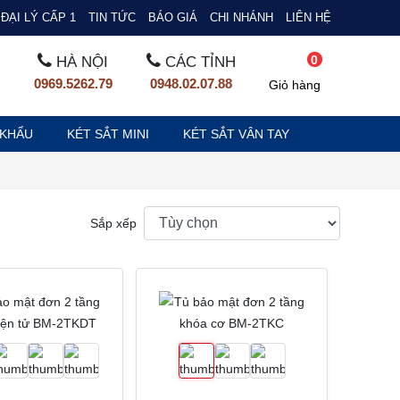
ĐẠI LÝ CẤP 1
TIN TỨC
BÁO GIÁ
CHI NHÁNH
LIÊN HỆ
0
HÀ NỘI
CÁC TỈNH
0969.5262.79
0948.02.07.88
Giỏ hàng
 KHẨU
KÉT SẮT MINI
KÉT SẮT VÂN TAY
Sắp xếp