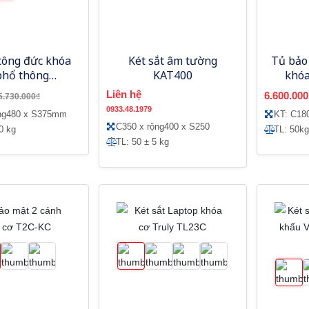
 công đức khóa
Két sắt âm tường
Tủ bảo
phổ thông
KAT400
khóa
ank AC730CD
Liên hệ
6.600.000
5.730.000₫
0933.48.1979
ộng480 x S375mm
KT: C18
C350 x rộng400 x S250
0 kg
TL: 50kg
TL: 50 ± 5 kg