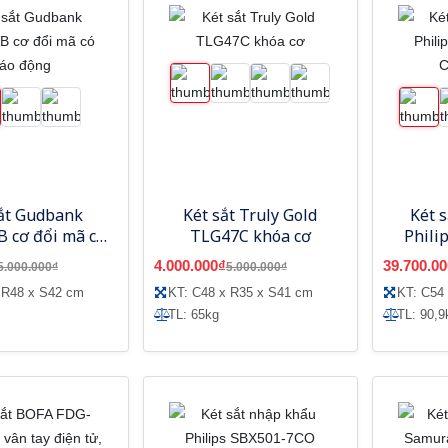
sắt Gudbank
Két sắt Truly Gold
Két 
 cơ đổi mã có
TLG47C khóa cơ
Phili
áo động
C
4.000.000₫
39.700.00
5.000.000₫
5.000.000₫
 R48 x S42 cm
KT: C48 x R35 x S41 cm
KT: C54
TL: 65kg
TL: 90,9