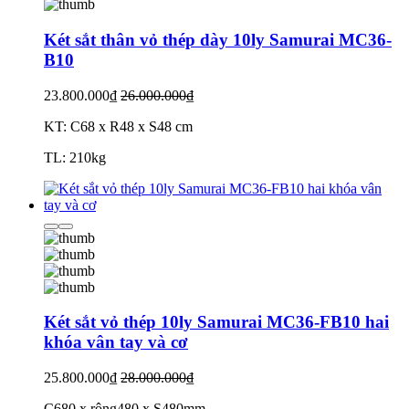
Két sắt thân vỏ thép dày 10ly Samurai MC36-
B10
23.800.000₫
26.000.000₫
KT: C68 x R48 x S48 cm
TL: 210kg
Két sắt vỏ thép 10ly Samurai MC36-FB10 hai
khóa vân tay và cơ
25.800.000₫
28.000.000₫
C680 x rộng480 x S480mm