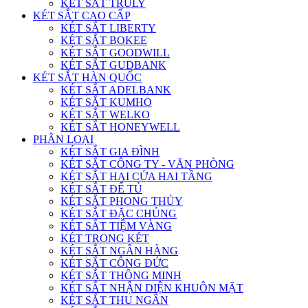
KÉT SẮT TRULY
KÉT SẮT CAO CẤP
KÉT SẮT LIBERTY
KÉT SẮT BOKEE
KÉT SẮT GOODWILL
KÉT SẮT GUDBANK
KÉT SẮT HÀN QUỐC
KÉT SẮT ADELBANK
KÉT SẮT KUMHO
KÉT SẮT WELKO
KÉT SẮT HONEYWELL
PHÂN LOẠI
KÉT SẮT GIA ĐÌNH
KÉT SẮT CÔNG TY - VĂN PHÒNG
KÉT SẮT HAI CỬA HAI TẦNG
KÉT SẮT ĐỂ TỦ
KÉT SẮT PHONG THỦY
KÉT SẮT ĐẶC CHỦNG
KÉT SẮT TIỆM VÀNG
KÉT TRONG KÉT
KÉT SẮT NGÂN HÀNG
KÉT SẮT CÔNG ĐỨC
KÉT SẮT THÔNG MINH
KÉT SẮT NHẬN DIỆN KHUÔN MẶT
KÉT SẮT THU NGÂN