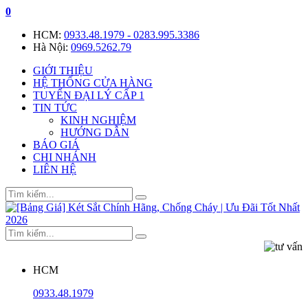
0
HCM:
0933.48.1979 - 0283.995.3386
Hà Nội:
0969.5262.79
GIỚI THIỆU
HỆ THỐNG CỬA HÀNG
TUYỂN ĐẠI LÝ CẤP 1
TIN TỨC
KINH NGHIỆM
HƯỚNG DẪN
BÁO GIÁ
CHI NHÁNH
LIÊN HỆ
HCM
0933.48.1979