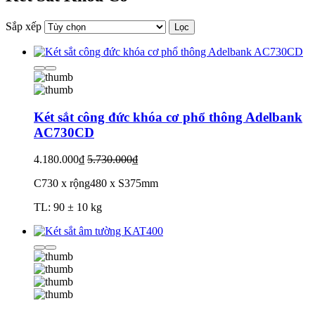
Sắp xếp
Lọc
Két sắt công đức khóa cơ phổ thông Adelbank
AC730CD
4.180.000₫
5.730.000₫
C730 x rộng480 x S375mm
TL: 90 ± 10 kg