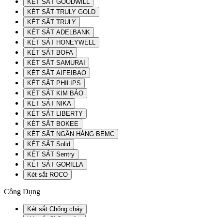
KÉT SẮT GOODWILL
KÉT SẮT TRULY GOLD
KÉT SẮT TRULY
KÉT SẮT ADELBANK
KÉT SẮT HONEYWELL
KÉT SẮT BOFA
KÉT SẮT SAMURAI
KÉT SẮT AIFEIBAO
KÉT SẮT PHILIPS
KÉT SẮT KIM BẢO
KÉT SẮT NIKA
KÉT SẮT LIBERTY
KÉT SẮT BOKEE
KÉT SẮT NGÂN HÀNG BEMC
KÉT SẮT Solid
KÉT SẮT Sentry
KÉT SẮT GORILLA
Két sắt ROCO
Công Dụng
Két sắt Chống cháy