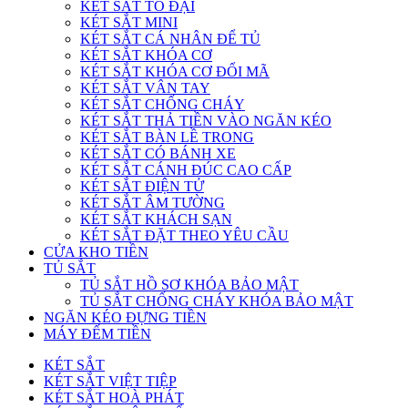
KÉT SẮT TO ĐẠI
KÉT SẮT MINI
KÉT SẮT CÁ NHÂN ĐỂ TỦ
KÉT SẮT KHÓA CƠ
KÉT SẮT KHÓA CƠ ĐỔI MÃ
KÉT SẮT VÂN TAY
KÉT SẮT CHỐNG CHÁY
KÉT SẮT THẢ TIỀN VÀO NGĂN KÉO
KÉT SẮT BÀN LỀ TRONG
KÉT SẮT CÓ BÁNH XE
KÉT SẮT CÁNH ĐÚC CAO CẤP
KÉT SẮT ĐIỆN TỬ
KÉT SẮT ÂM TƯỜNG
KÉT SẮT KHÁCH SẠN
KÉT SẮT ĐẶT THEO YÊU CẦU
CỬA KHO TIỀN
TỦ SẮT
TỦ SẮT HỒ SƠ KHÓA BẢO MẬT
TỦ SẮT CHỐNG CHÁY KHÓA BẢO MẬT
NGĂN KÉO ĐỰNG TIỀN
MÁY ĐẾM TIỀN
KÉT SẮT
KÉT SẮT VIỆT TIỆP
KÉT SẮT HOÀ PHÁT