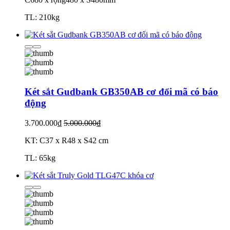
TL: 210kg
Két sắt Gudbank GB350AB cơ đổi mã có báo
động
3.700.000₫
5.000.000₫
KT: C37 x R48 x S42 cm
TL: 65kg