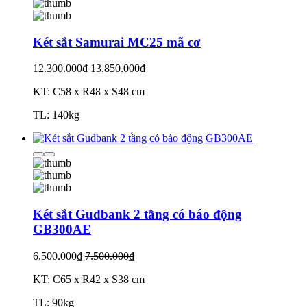
Két sắt Samurai MC25 mã cơ
12.300.000₫
13.850.000₫
KT: C58 x R48 x S48 cm
TL: 140kg
Két sắt Gudbank 2 tầng có báo động
GB300AE
6.500.000₫
7.500.000₫
KT: C65 x R42 x S38 cm
TL: 90kg