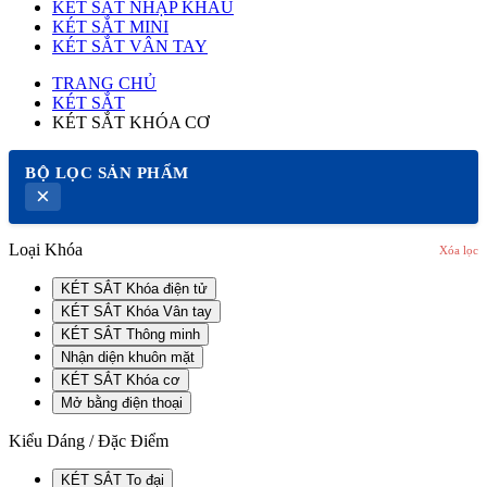
KÉT SẮT NHẬP KHẨU
KÉT SẮT MINI
KÉT SẮT VÂN TAY
TRANG CHỦ
KÉT SẮT
KÉT SẮT KHÓA CƠ
BỘ LỌC SẢN PHẨM
×
Loại Khóa
Xóa lọc
KÉT SẮT Khóa điện tử
KÉT SẮT Khóa Vân tay
KÉT SẮT Thông minh
Nhận diện khuôn mặt
KÉT SẮT Khóa cơ
Mở bằng điện thoại
Kiểu Dáng / Đặc Điểm
KÉT SẮT To đại