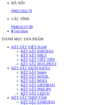
HÀ NỘI
0969.5262.79
CÁC TỈNH
0948.02.07.88
0
Giỏ hàng
DANH MỤC SẢN PHẨM
KÉT SẮT VIỆT NAM
KÉT SẮT KIM BẢO
KÉT SẮT NIKA
KÉT SẮT VIỆT TIỆP
KÉT SẮT HOÀ PHÁT
KÉT SẮT NHẬP KHẨU
KÉT SẮT Sentry
KÉT SẮT BOOIL
KÉT SẮT BOFA
KÉT SẮT AIFEIBAO
KÉT SẮT PHILIPS
KÉT SẮT LEECO
KÉT SẮT THÉP TẤM
KÉT SẮT SAMURAI