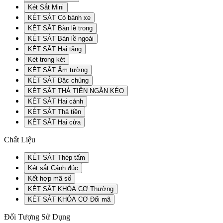
Két Sắt Mini
KÉT SẮT Có bánh xe
KÉT SẮT Bàn lề trong
KÉT SẮT Bàn lề ngoài
KÉT SẮT Hai tầng
Két trong két
KÉT SẮT Âm tường
KÉT SẮT Đặc chủng
KÉT SẮT THẢ TIỀN NGĂN KÉO
KÉT SẮT Hai cánh
KÉT SẮT Thả tiền
KÉT SẮT Hai cửa
Chất Liệu
KÉT SẮT Thép tấm
Két sắt Cánh đúc
Kết hợp mã số
KÉT SẮT KHÓA CƠ Thường
KÉT SẮT KHÓA CƠ Đổi mã
Đối Tượng Sử Dụng