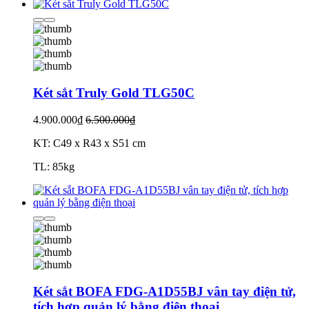
Két sắt Truly Gold TLG50C
4.900.000₫
6.500.000₫
KT: C49 x R43 x S51 cm
TL: 85kg
Két sắt BOFA FDG-A1D55BJ vân tay điện tử,
tích hợp quản lý bằng điện thoại