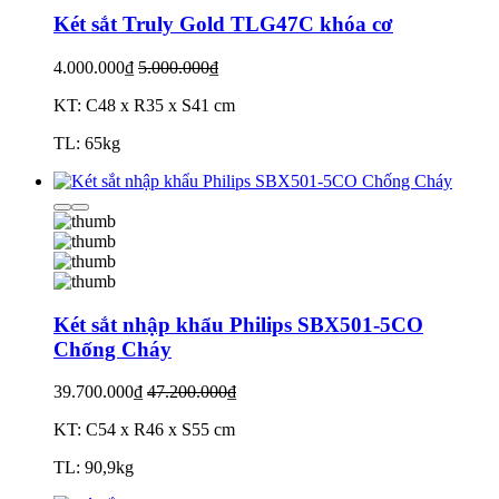
Két sắt Truly Gold TLG47C khóa cơ
4.000.000₫
5.000.000₫
KT: C48 x R35 x S41 cm
TL: 65kg
Két sắt nhập khẩu Philips SBX501-5CO
Chống Cháy
39.700.000₫
47.200.000₫
KT: C54 x R46 x S55 cm
TL: 90,9kg