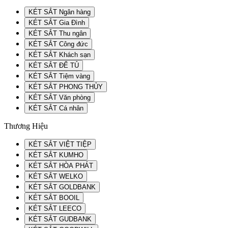
KÉT SẮT Ngân hàng
KÉT SẮT Gia Đình
KÉT SẮT Thu ngân
KÉT SẮT Công đức
KÉT SẮT Khách sạn
KÉT SẮT ĐỂ TỦ
KÉT SẮT Tiệm vàng
KÉT SẮT PHONG THỦY
KÉT SẮT Văn phòng
KÉT SẮT Cá nhân
Thương Hiệu
KÉT SẮT VIỆT TIỆP
KÉT SẮT KUMHO
KÉT SẮT HÒA PHÁT
KÉT SẮT WELKO
KÉT SẮT GOLDBANK
KÉT SẮT BOOIL
KÉT SẮT LEECO
KÉT SẮT GUDBANK