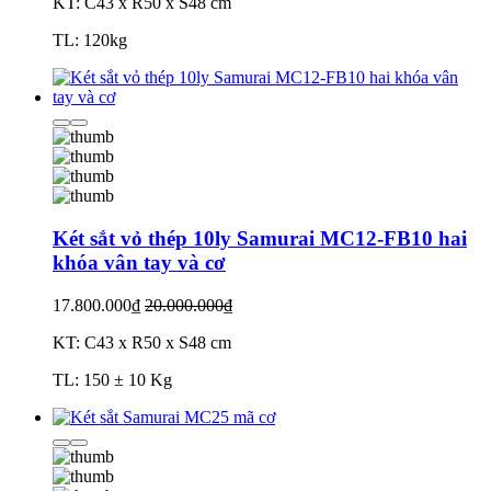
KT: C43 x R50 x S48 cm
TL: 120kg
Két sắt vỏ thép 10ly Samurai MC12-FB10 hai
khóa vân tay và cơ
17.800.000₫
20.000.000₫
KT: C43 x R50 x S48 cm
TL: 150 ± 10 Kg