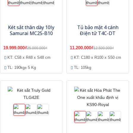
Két sắt thân dày 10ly
Tủ bảo mật 4 cánh
Samurai MC25-B10
Điện tử T4C-DT
19.999.000₫
11.200.000₫
25.000.000₫
12.500.000₫
KT: C58 x R48 x S48 cm
KT: C180 x R100 x S50 cm
TL: 190kg± 5 Kg
TL: 105kg