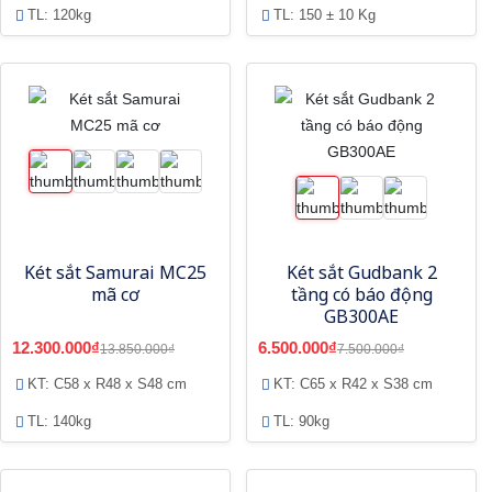
TL: 120kg
TL: 150 ± 10 Kg
Két sắt Samurai MC25
Két sắt Gudbank 2
mã cơ
tầng có báo động
GB300AE
12.300.000₫
6.500.000₫
13.850.000₫
7.500.000₫
KT: C58 x R48 x S48 cm
KT: C65 x R42 x S38 cm
TL: 140kg
TL: 90kg