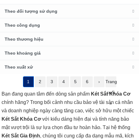
Theo đối tượng sử dụng
Theo công dụng
Theo thương hiệu
Theo khoảng giá
Theo xuất xứ
1
2
3
4
5
6
›
Trang
cuối
Bạn đang quan tâm đến dòng sản phẩm
Két Sắt Khóa Cơ
chính hãng? Trong bối cảnh nhu cầu bảo vệ tài sản cá nhân
»
và doanh nghiệp ngày càng tăng cao, việc sở hữu một chiếc
Két Sắt Khóa Cơ
với kiểu dáng hiện đại và tính năng bảo
mật vượt trội là sự lựa chọn đầu tư hoàn hảo. Tại hệ thống
Két Sắt Gia Định
, chúng tôi cung cấp đa dạng mẫu mã, kích