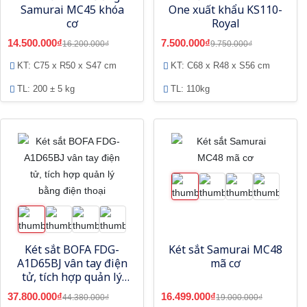
Samurai MC45 khóa
One xuất khẩu KS110-
cơ
Royal
14.500.000₫
7.500.000₫
16.200.000₫
9.750.000₫
KT: C75 x R50 x S47 cm
KT: C68 x R48 x S56 cm
TL: 200 ± 5 kg
TL: 110kg
Két sắt BOFA FDG-
Két sắt Samurai MC48
A1D65BJ vân tay điện
mã cơ
tử, tích hợp quản lý
bằng điện thoại
37.800.000₫
16.499.000₫
44.380.000₫
19.000.000₫