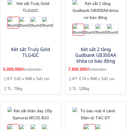
Két sắt Truly Gold
Két sắt 2 tầng
TLG42C
Gudbank GB350AA
khóa cơ báo động
5.000.000₫
7.800.000₫
6.200.000₫
9.000.000₫
KT: C42 x R48 x S41 cm
KT: C74 x R48 x S42 cm
TL: 75kg
TL: 120kg