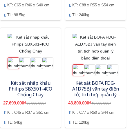
KT: C65 x R46 x S40 cm
KT: C88 x R55 x S54 cm
TL: 98.5kg
TL: 240kg
Két sắt nhập khẩu
Két sắt BOFA FDG-
Philips SBX501-4CO
A1D75BJ vân tay điện
Chống Cháy
tử, tích hợp quản lý
bằng điện thoại
27.699.000₫
43.800.000₫
33.000.000₫
48.500.000₫
KT: C45 x R37 x S51 cm
KT: C77 x R50 x S44 cm
TL: 54kg
TL: 120kg