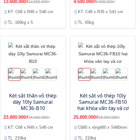
13.600.000₫
4.500.000₫
14.500.000₫
6.000.000₫
KT: C68 x R48 x S48 cm
KT: C48 x R35 x S41 cm
TL: 160kg ± 5
TL: 65kg
Két sắt thân vỏ thép
Két sắt vỏ thép 10ly
dày 10ly Samurai
Samurai MC36-FB10
MC36-B10
hai khóa vân tay và cơ
23.800.000₫
25.800.000₫
26.000.000₫
28.000.000₫
KT: C68 x R48 x S48 cm
C680 x rộng480 x S480mm
TL: 210kg
TL: 210kg