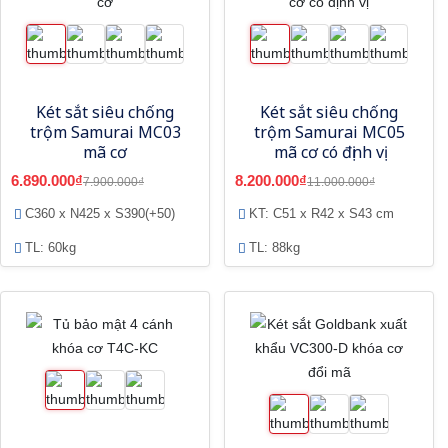
Két sắt siêu chống
Két sắt siêu chống
trộm Samurai MC03
trộm Samurai MC05
mã cơ
mã cơ có định vị
6.890.000₫
8.200.000₫
7.900.000₫
11.000.000₫
C360 x N425 x S390(+50)
KT: C51 x R42 x S43 cm
TL: 60kg
TL: 88kg