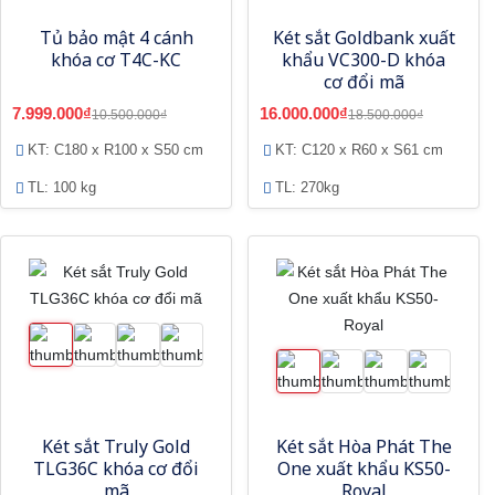
Tủ bảo mật 4 cánh
Két sắt Goldbank xuất
khóa cơ T4C-KC
khẩu VC300-D khóa
cơ đổi mã
7.999.000₫
16.000.000₫
10.500.000₫
18.500.000₫
KT: C180 x R100 x S50 cm
KT: C120 x R60 x S61 cm
TL: 100 kg
TL: 270kg
Két sắt Truly Gold
Két sắt Hòa Phát The
TLG36C khóa cơ đổi
One xuất khẩu KS50-
mã
Royal