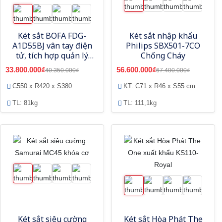
Két sắt BOFA FDG-
Két sắt nhập khẩu
A1D55BJ vân tay điện
Philips SBX501-7CO
tử, tích hợp quản lý
Chống Cháy
bằng điện thoại
33.800.000₫
56.600.000₫
40.350.000₫
67.400.000₫
C550 x R420 x S380
KT: C71 x R46 x S55 cm
TL: 81kg
TL: 111,1kg
Két sắt siêu cường
Két sắt Hòa Phát The