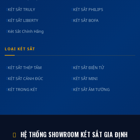
KÉT SẮT TRULY
KÉT SẮT PHILIPS
KÉT SẮT LIBERTY
KÉT SẮT BOFA
Két Sắt Chính Hãng
LOẠI KÉT SẮT
KÉT SẮT THÉP TẤM
KÉT SẮT ĐIỆN TỬ
KÉT SẮT CÁNH ĐÚC
KÉT SẮT MINI
KÉT TRONG KÉT
KÉT SẮT ÂM TƯỜNG
HỆ THỐNG SHOWROOM KÉT SẮT GIA ĐỊNH