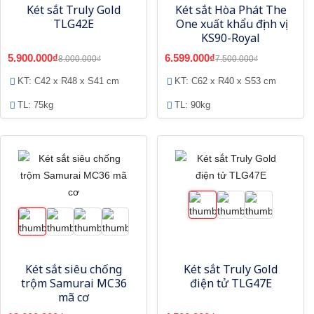
Két sắt Truly Gold
Két sắt Hòa Phát The
TLG42E
One xuất khẩu định vị
KS90-Royal
5.900.000₫
6.599.000₫
8.000.000₫
7.500.000₫
KT: C42 x R48 x S41 cm
KT: C62 x R40 x S53 cm
TL: 75kg
TL: 90kg
Két sắt siêu chống
Két sắt Truly Gold
trộm Samurai MC36
điện tử TLG47E
mã cơ