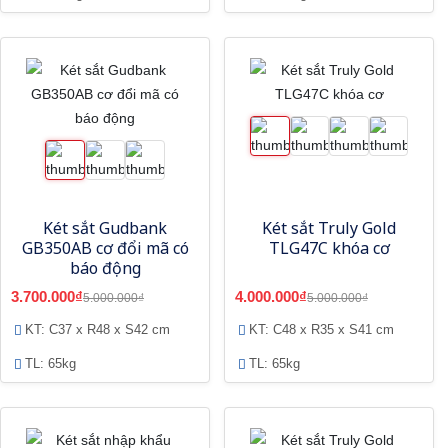
Két sắt Gudbank
Két sắt Truly Gold
GB350AB cơ đổi mã có
TLG47C khóa cơ
báo động
3.700.000₫
4.000.000₫
5.000.000₫
5.000.000₫
KT: C37 x R48 x S42 cm
KT: C48 x R35 x S41 cm
TL: 65kg
TL: 65kg