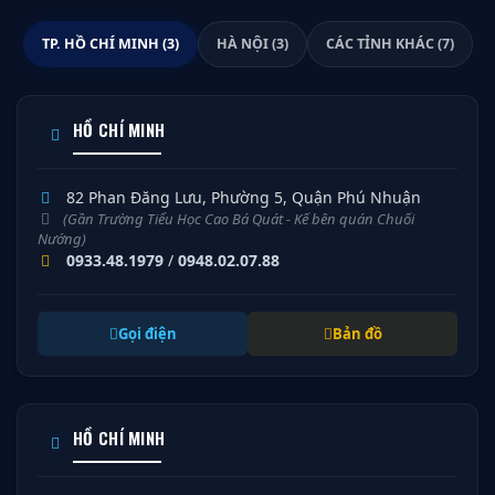
TP. HỒ CHÍ MINH (3)
HÀ NỘI (3)
CÁC TỈNH KHÁC (7)
HỒ CHÍ MINH
82 Phan Đăng Lưu, Phường 5, Quận Phú Nhuận
(Gần Trường Tiểu Học Cao Bá Quát - Kế bên quán Chuối
Nướng)
0933.48.1979
/
0948.02.07.88
Gọi điện
Bản đồ
HỒ CHÍ MINH