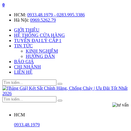
0
HCM:
0933.48.1979 - 0283.995.3386
Hà Nội:
0969.5262.79
GIỚI THIỆU
HỆ THỐNG CỬA HÀNG
TUYỂN ĐẠI LÝ CẤP 1
TIN TỨC
KINH NGHIỆM
HƯỚNG DẪN
BÁO GIÁ
CHI NHÁNH
LIÊN HỆ
HCM
0933.48.1979