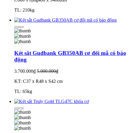
TL: 210kg
Két sắt Gudbank GB350AB cơ đổi mã có báo
động
3.700.000₫
5.000.000₫
KT: C37 x R48 x S42 cm
TL: 65kg