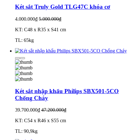
Két sắt Truly Gold TLG47C khóa cơ
4.000.000₫
5.000.000₫
KT: C48 x R35 x S41 cm
TL: 65kg
Két sắt nhập khẩu Philips SBX501-5CO
Chống Cháy
39.700.000₫
47.200.000₫
KT: C54 x R46 x S55 cm
TL: 90,9kg