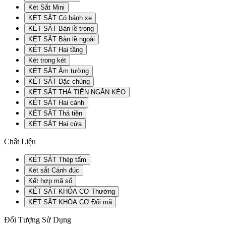
Két Sắt Mini
KÉT SẮT Có bánh xe
KÉT SẮT Bàn lề trong
KÉT SẮT Bàn lề ngoài
KÉT SẮT Hai tầng
Két trong két
KÉT SẮT Âm tường
KÉT SẮT Đặc chủng
KÉT SẮT THẢ TIỀN NGĂN KÉO
KÉT SẮT Hai cánh
KÉT SẮT Thả tiền
KÉT SẮT Hai cửa
Chất Liệu
KÉT SẮT Thép tấm
Két sắt Cánh đúc
Kết hợp mã số
KÉT SẮT KHÓA CƠ Thường
KÉT SẮT KHÓA CƠ Đổi mã
Đối Tượng Sử Dụng