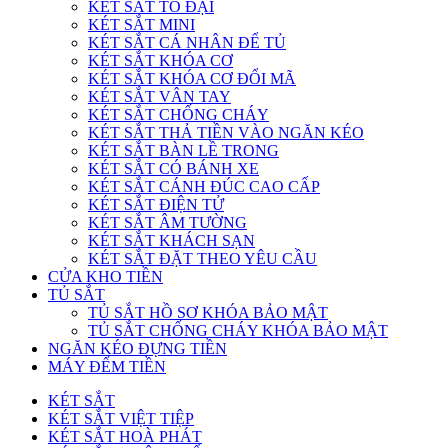
KÉT SẮT TO ĐẠI
KÉT SẮT MINI
KÉT SẮT CÁ NHÂN ĐỂ TỦ
KÉT SẮT KHÓA CƠ
KÉT SẮT KHÓA CƠ ĐỔI MÃ
KÉT SẮT VÂN TAY
KÉT SẮT CHỐNG CHÁY
KÉT SẮT THẢ TIỀN VÀO NGĂN KÉO
KÉT SẮT BÀN LỀ TRONG
KÉT SẮT CÓ BÁNH XE
KÉT SẮT CÁNH ĐÚC CAO CẤP
KÉT SẮT ĐIỆN TỬ
KÉT SẮT ÂM TƯỜNG
KÉT SẮT KHÁCH SẠN
KÉT SẮT ĐẶT THEO YÊU CẦU
CỬA KHO TIỀN
TỦ SẮT
TỦ SẮT HỒ SƠ KHÓA BẢO MẬT
TỦ SẮT CHỐNG CHÁY KHÓA BẢO MẬT
NGĂN KÉO ĐỰNG TIỀN
MÁY ĐẾM TIỀN
KÉT SẮT
KÉT SẮT VIỆT TIỆP
KÉT SẮT HOÀ PHÁT