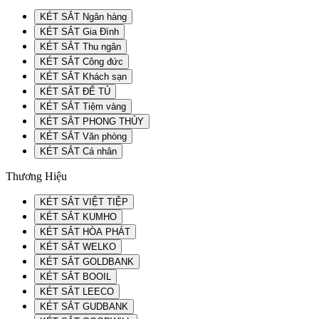
KÉT SẮT Ngân hàng
KÉT SẮT Gia Đình
KÉT SẮT Thu ngân
KÉT SẮT Công đức
KÉT SẮT Khách sạn
KÉT SẮT ĐỂ TỦ
KÉT SẮT Tiệm vàng
KÉT SẮT PHONG THỦY
KÉT SẮT Văn phòng
KÉT SẮT Cá nhân
Thương Hiệu
KÉT SẮT VIỆT TIỆP
KÉT SẮT KUMHO
KÉT SẮT HÒA PHÁT
KÉT SẮT WELKO
KÉT SẮT GOLDBANK
KÉT SẮT BOOIL
KÉT SẮT LEECO
KÉT SẮT GUDBANK