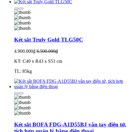
Két sắt Truly Gold TLG50C
4.900.000₫
6.500.000₫
KT: C49 x R43 x S51 cm
TL: 85kg
Két sắt BOFA FDG-A1D55BJ vân tay điện tử,
tích hợp quản lý bằng điện thoại