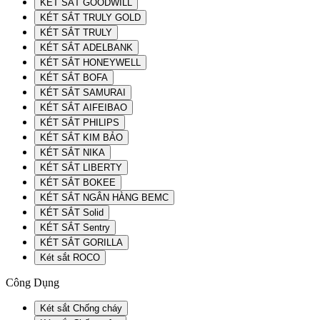
KÉT SẮT GOODWILL
KÉT SẮT TRULY GOLD
KÉT SẮT TRULY
KÉT SẮT ADELBANK
KÉT SẮT HONEYWELL
KÉT SẮT BOFA
KÉT SẮT SAMURAI
KÉT SẮT AIFEIBAO
KÉT SẮT PHILIPS
KÉT SẮT KIM BẢO
KÉT SẮT NIKA
KÉT SẮT LIBERTY
KÉT SẮT BOKEE
KÉT SẮT NGÂN HÀNG BEMC
KÉT SẮT Solid
KÉT SẮT Sentry
KÉT SẮT GORILLA
Két sắt ROCO
Công Dụng
Két sắt Chống cháy