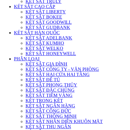
KÉT SẮT TRULY
KÉT SẮT CAO CẤP
KÉT SẮT LIBERTY
KÉT SẮT BOKEE
KÉT SẮT GOODWILL
KÉT SẮT GUDBANK
KÉT SẮT HÀN QUỐC
KÉT SẮT ADELBANK
KÉT SẮT KUMHO
KÉT SẮT WELKO
KÉT SẮT HONEYWELL
PHÂN LOẠI
KÉT SẮT GIA ĐÌNH
KÉT SẮT CÔNG TY - VĂN PHÒNG
KÉT SẮT HAI CỬA HAI TẦNG
KÉT SẮT ĐỂ TỦ
KÉT SẮT PHONG THỦY
KÉT SẮT ĐẶC CHỦNG
KÉT SẮT TIỆM VÀNG
KÉT TRONG KÉT
KÉT SẮT NGÂN HÀNG
KÉT SẮT CÔNG ĐỨC
KÉT SẮT THÔNG MINH
KÉT SẮT NHẬN DIỆN KHUÔN MẶT
KÉT SẮT THU NGÂN