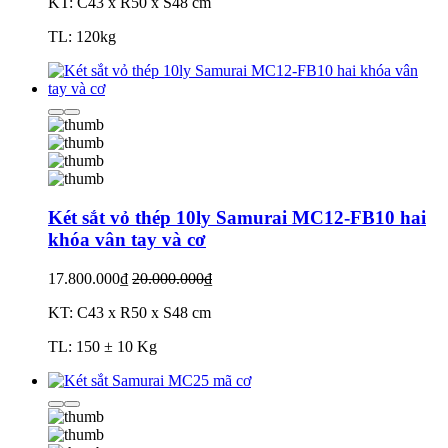
KT: C43 x R50 x S48 cm
TL: 120kg
Két sắt vỏ thép 10ly Samurai MC12-FB10 hai
khóa vân tay và cơ
17.800.000₫
20.000.000₫
KT: C43 x R50 x S48 cm
TL: 150 ± 10 Kg