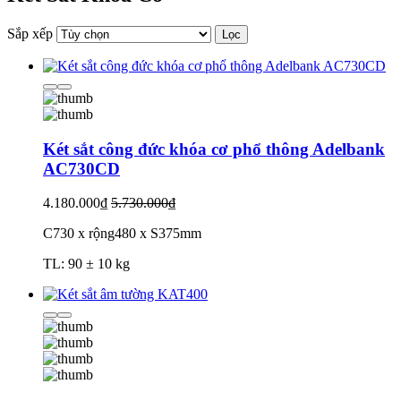
Sắp xếp
Lọc
Két sắt công đức khóa cơ phổ thông Adelbank
AC730CD
4.180.000₫
5.730.000₫
C730 x rộng480 x S375mm
TL: 90 ± 10 kg