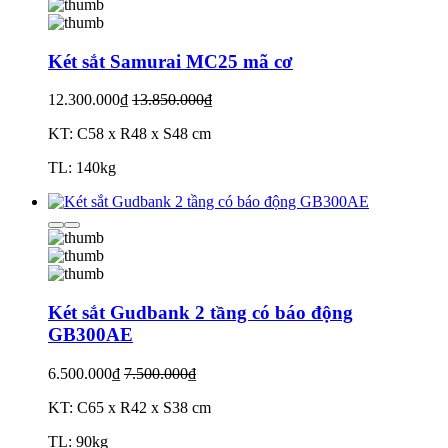
Két sắt Samurai MC25 mã cơ
12.300.000₫
13.850.000₫
KT: C58 x R48 x S48 cm
TL: 140kg
Két sắt Gudbank 2 tầng có báo động
GB300AE
6.500.000₫
7.500.000₫
KT: C65 x R42 x S38 cm
TL: 90kg