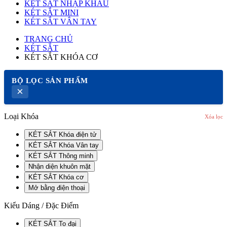
KÉT SẮT NHẬP KHẨU
KÉT SẮT MINI
KÉT SẮT VÂN TAY
TRANG CHỦ
KÉT SẮT
KÉT SẮT KHÓA CƠ
BỘ LỌC SẢN PHẨM
×
Loại Khóa
Xóa lọc
KÉT SẮT Khóa điện tử
KÉT SẮT Khóa Vân tay
KÉT SẮT Thông minh
Nhận diện khuôn mặt
KÉT SẮT Khóa cơ
Mở bằng điện thoại
Kiểu Dáng / Đặc Điểm
KÉT SẮT To đại