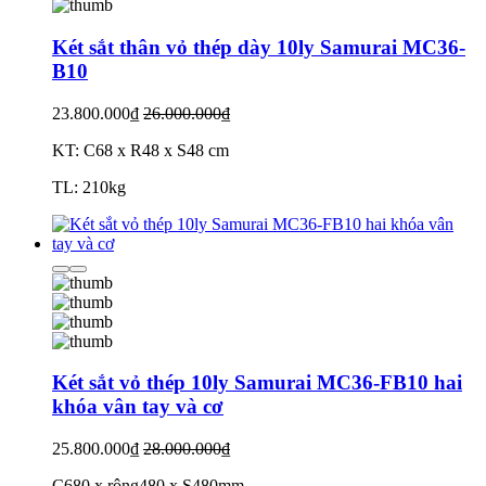
Két sắt thân vỏ thép dày 10ly Samurai MC36-
B10
23.800.000₫
26.000.000₫
KT: C68 x R48 x S48 cm
TL: 210kg
Két sắt vỏ thép 10ly Samurai MC36-FB10 hai
khóa vân tay và cơ
25.800.000₫
28.000.000₫
C680 x rộng480 x S480mm