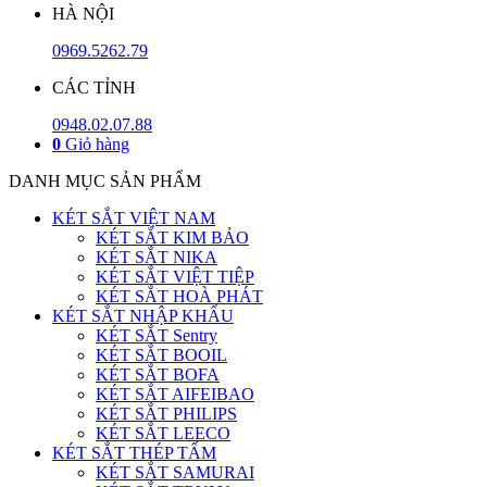
HÀ NỘI
0969.5262.79
CÁC TỈNH
0948.02.07.88
0
Giỏ hàng
DANH MỤC SẢN PHẨM
KÉT SẮT VIỆT NAM
KÉT SẮT KIM BẢO
KÉT SẮT NIKA
KÉT SẮT VIỆT TIỆP
KÉT SẮT HOÀ PHÁT
KÉT SẮT NHẬP KHẨU
KÉT SẮT Sentry
KÉT SẮT BOOIL
KÉT SẮT BOFA
KÉT SẮT AIFEIBAO
KÉT SẮT PHILIPS
KÉT SẮT LEECO
KÉT SẮT THÉP TẤM
KÉT SẮT SAMURAI