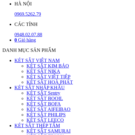
HÀ NỘI
0969.5262.79
CÁC TỈNH
0948.02.07.88
0
Giỏ hàng
DANH MỤC SẢN PHẨM
KÉT SẮT VIỆT NAM
KÉT SẮT KIM BẢO
KÉT SẮT NIKA
KÉT SẮT VIỆT TIỆP
KÉT SẮT HOÀ PHÁT
KÉT SẮT NHẬP KHẨU
KÉT SẮT Sentry
KÉT SẮT BOOIL
KÉT SẮT BOFA
KÉT SẮT AIFEIBAO
KÉT SẮT PHILIPS
KÉT SẮT LEECO
KÉT SẮT THÉP TẤM
KÉT SẮT SAMURAI