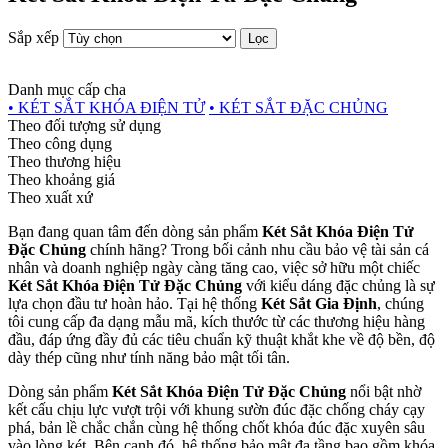
Sắp xếp
Lọc
Danh mục cấp cha
• KÉT SẮT KHÓA ĐIỆN TỬ
• KÉT SẮT ĐẶC CHỦNG
Theo đối tượng sử dụng
Theo công dụng
Theo thương hiệu
Theo khoảng giá
Theo xuất xứ
Bạn đang quan tâm đến dòng sản phẩm
Két Sắt Khóa Điện Tử
Đặc Chủng
chính hãng? Trong bối cảnh nhu cầu bảo vệ tài sản cá
nhân và doanh nghiệp ngày càng tăng cao, việc sở hữu một chiếc
Két Sắt Khóa Điện Tử Đặc Chủng
với kiểu dáng đặc chủng là sự
lựa chọn đầu tư hoàn hảo. Tại hệ thống
Két Sắt Gia Định
, chúng
tôi cung cấp đa dạng mẫu mã, kích thước từ các thương hiệu hàng
đầu, đáp ứng đầy đủ các tiêu chuẩn kỹ thuật khắt khe về độ bền, độ
dày thép cũng như tính năng bảo mật tối tân.
Dòng sản phẩm
Két Sắt Khóa Điện Tử Đặc Chủng
nổi bật nhờ
kết cấu chịu lực vượt trội với khung sườn đúc đặc chống cháy cạy
phá, bản lề chắc chắn cùng hệ thống chốt khóa đúc đặc xuyên sâu
vào lòng két. Bên cạnh đó, hệ thống bảo mật đa tầng bao gồm khóa