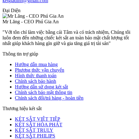
ketgiadinh@gmail.com
Đại Diện
Mr Lăng - CEO Phú Gia An
"Với tôn chỉ làm việc bằng cái Tâm và có trách nhiệm, Chúng tôi
luôn đem đến những chiếc két sắt an toàn bảo mật chất lượng tốt
nhất giúp khách hàng gìn giữ và gia tăng giá trị tài sản"
Thông tin trợ giúp
Hướng dẫn mua hàng
Phương thức vận chuyển
Hình thức thanh toán
Chính sách bảo hành
Hướng dẫn sử dụng két sắt
Chính sách bảo mật thông tin
Chính sách đổi/trả hàng - hoàn tiền
Thương hiệu két sắt
KÉT SẮT VIỆT TIỆP
KÉT SẮT HÒA PHÁT
KÉT SẮT TRULY
KÉT SẮT PHILIPS