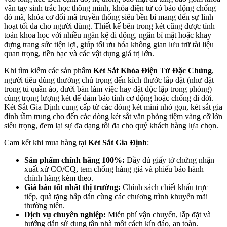
vân tay sinh trắc học thông minh, khóa điện tử có báo động chống
dò mã, khóa cơ đổi mã truyền thống siêu bền bỉ mang đến sự linh
hoạt tối đa cho người dùng. Thiết kế bên trong két cũng được tính
toán khoa học với nhiều ngăn kệ di động, ngăn bí mật hoặc khay
đựng trang sức tiện lợi, giúp tối ưu hóa không gian lưu trữ tài liệu
quan trọng, tiền bạc và các vật dụng giá trị lớn.
Khi tìm kiếm các sản phẩm
Két Sắt Khóa Điện Tử Đặc Chủng
,
người tiêu dùng thường chú trọng đến kích thước lắp đặt (như đặt
trong tủ quần áo, dưới bàn làm việc hay đặt độc lập trong phòng)
cùng trọng lượng két để đảm bảo tính cơ động hoặc chống di dời.
Két Sắt Gia Định cung cấp từ các dòng két mini nhỏ gọn, két sắt gia
đình tầm trung cho đến các dòng két sắt văn phòng tiệm vàng cỡ lớn
siêu trọng, đem lại sự đa dạng tối đa cho quý khách hàng lựa chọn.
Cam kết khi mua hàng tại
Két Sắt Gia Định
:
Sản phẩm chính hãng 100%:
Đầy đủ giấy tờ chứng nhận
xuất xứ CO/CQ, tem chống hàng giả và phiếu bảo hành
chính hãng kèm theo.
Giá bán tốt nhất thị trường:
Chính sách chiết khấu trực
tiếp, quà tặng hấp dẫn cùng các chương trình khuyến mãi
thường niên.
Dịch vụ chuyên nghiệp:
Miễn phí vận chuyển, lắp đặt và
hướng dẫn sử dụng tận nhà một cách kín đáo, an toàn.