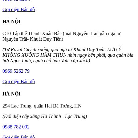
Gọi điện
Bản đồ
HÀ NỘI
C10 Tập thể Thanh Xuân Bắc (mặt Nguyễn Trãi: gần ngã tư
Nguyễn Trãi- Khuất Duy Tiến)
(Từ Royal City đi xuống qua ngã tư Khuất Duy Tiến- LƯU Ý:
KHÔNG XUỐNG HẦM CHUI- nhìn ngay bên phải, qua quán bia
hơi Ngọc Linh, cạnh chỗ bán Vali, cặp xách)
0969.5262.79
Gọi điện
Bản đồ
HÀ NỘI
294 Lạc Trung, quận Hai Bà Trưng, HN
(Đối diện cây xăng Hà Thành - Lạc Trung)
0988 782 092
Gọi điện
Bản đồ