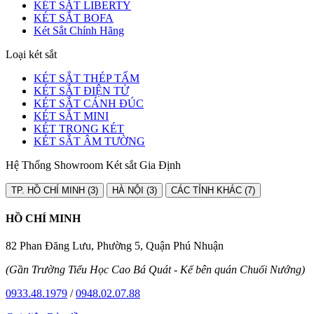
KÉT SẮT LIBERTY
KÉT SẮT BOFA
Két Sắt Chính Hãng
Loại két sắt
KÉT SẮT THÉP TẤM
KÉT SẮT ĐIỆN TỬ
KÉT SẮT CÁNH ĐÚC
KÉT SẮT MINI
KÉT TRONG KÉT
KÉT SẮT ÂM TƯỜNG
Hệ Thống Showroom Két sắt Gia Định
TP. HỒ CHÍ MINH (3)
HÀ NỘI (3)
CÁC TỈNH KHÁC (7)
HỒ CHÍ MINH
82 Phan Đăng Lưu, Phường 5, Quận Phú Nhuận
(Gần Trường Tiểu Học Cao Bá Quát - Kế bên quán Chuối Nướng)
0933.48.1979
/
0948.02.07.88