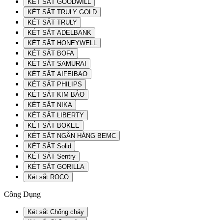
KÉT SẮT GOODWILL
KÉT SẮT TRULY GOLD
KÉT SẮT TRULY
KÉT SẮT ADELBANK
KÉT SẮT HONEYWELL
KÉT SẮT BOFA
KÉT SẮT SAMURAI
KÉT SẮT AIFEIBAO
KÉT SẮT PHILIPS
KÉT SẮT KIM BẢO
KÉT SẮT NIKA
KÉT SẮT LIBERTY
KÉT SẮT BOKEE
KÉT SẮT NGÂN HÀNG BEMC
KÉT SẮT Solid
KÉT SẮT Sentry
KÉT SẮT GORILLA
Két sắt ROCO
Công Dụng
Két sắt Chống cháy