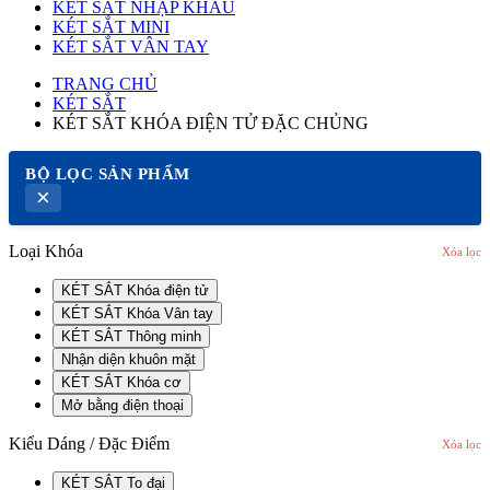
KÉT SẮT NHẬP KHẨU
KÉT SẮT MINI
KÉT SẮT VÂN TAY
TRANG CHỦ
KÉT SẮT
KÉT SẮT KHÓA ĐIỆN TỬ ĐẶC CHỦNG
BỘ LỌC SẢN PHẨM
×
Loại Khóa
Xóa lọc
KÉT SẮT Khóa điện tử
KÉT SẮT Khóa Vân tay
KÉT SẮT Thông minh
Nhận diện khuôn mặt
KÉT SẮT Khóa cơ
Mở bằng điện thoại
Kiểu Dáng / Đặc Điểm
Xóa lọc
KÉT SẮT To đại