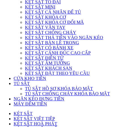
KÉT SẮT TO ĐẠI
KÉT SẮT MINI
KÉT SẮT CÁ NHÂN ĐỂ TỦ
KÉT SẮT KHÓA CƠ
KÉT SẮT KHÓA CƠ ĐỔI MÃ
KÉT SẮT VÂN TAY
KÉT SẮT CHỐNG CHÁY
KÉT SẮT THẢ TIỀN VÀO NGĂN KÉO
KÉT SẮT BÀN LỀ TRONG
KÉT SẮT CÓ BÁNH XE
KÉT SẮT CÁNH ĐÚC CAO CẤP
KÉT SẮT ĐIỆN TỬ
KÉT SẮT ÂM TƯỜNG
KÉT SẮT KHÁCH SẠN
KÉT SẮT ĐẶT THEO YÊU CẦU
CỬA KHO TIỀN
TỦ SẮT
TỦ SẮT HỒ SƠ KHÓA BẢO MẬT
TỦ SẮT CHỐNG CHÁY KHÓA BẢO MẬT
NGĂN KÉO ĐỰNG TIỀN
MÁY ĐẾM TIỀN
KÉT SẮT
KÉT SẮT VIỆT TIỆP
KÉT SẮT HOÀ PHÁT