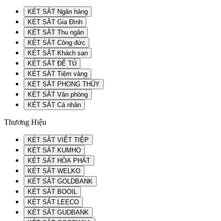
KÉT SẮT Ngân hàng
KÉT SẮT Gia Đình
KÉT SẮT Thu ngân
KÉT SẮT Công đức
KÉT SẮT Khách sạn
KÉT SẮT ĐỂ TỦ
KÉT SẮT Tiệm vàng
KÉT SẮT PHONG THỦY
KÉT SẮT Văn phòng
KÉT SẮT Cá nhân
Thương Hiệu
KÉT SẮT VIỆT TIỆP
KÉT SẮT KUMHO
KÉT SẮT HÒA PHÁT
KÉT SẮT WELKO
KÉT SẮT GOLDBANK
KÉT SẮT BOOIL
KÉT SẮT LEECO
KÉT SẮT GUDBANK