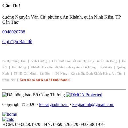
Cần Thơ
đường Nguyễn Văn Cừ, phường An Khánh, quận Ninh Kiều, TP
Cần Thơ
0948020788
Gọi điện
Bản đồ
CHI NHÁNH - ĐẠI LÝ KÉT SẮT GIA ĐỊNH:
Bà Rịa Vũng Tàu
|
Bình Dương
|
Cần Thơ - Két sắt Gia Định Uy Tín Chính Hãng
|
Hà
Nội
|
Hải Phòng
|
Khánh Hòa - Két sắt Gia Định uy tín, chất lượng
|
Nghệ An
|
Quảng
Ninh
|
TP Hồ Chí Minh - Sài Gòn
|
Đà Nẵng - Két sắt Gia Định Chính Hãng, Uy Tín
|
Đồng Nai
|
Xem tất cả đại lý tại 34 tỉnh thành »
Copyright © 2026 ·
ketsatgiadinh.vn
·
ketgiadinh@gmail.com
HCM: 0933.48.1979 - HN: 0969.5262.79
0933.48.1979