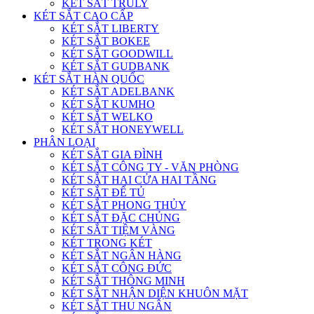
KÉT SẮT TRULY
KÉT SẮT CAO CẤP
KÉT SẮT LIBERTY
KÉT SẮT BOKEE
KÉT SẮT GOODWILL
KÉT SẮT GUDBANK
KÉT SẮT HÀN QUỐC
KÉT SẮT ADELBANK
KÉT SẮT KUMHO
KÉT SẮT WELKO
KÉT SẮT HONEYWELL
PHÂN LOẠI
KÉT SẮT GIA ĐÌNH
KÉT SẮT CÔNG TY - VĂN PHÒNG
KÉT SẮT HAI CỬA HAI TẦNG
KÉT SẮT ĐỂ TỦ
KÉT SẮT PHONG THỦY
KÉT SẮT ĐẶC CHỦNG
KÉT SẮT TIỆM VÀNG
KÉT TRONG KÉT
KÉT SẮT NGÂN HÀNG
KÉT SẮT CÔNG ĐỨC
KÉT SẮT THÔNG MINH
KÉT SẮT NHẬN DIỆN KHUÔN MẶT
KÉT SẮT THU NGÂN