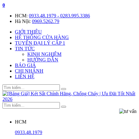
0
HCM:
0933.48.1979 - 0283.995.3386
Hà Nội:
0969.5262.79
GIỚI THIỆU
HỆ THỐNG CỬA HÀNG
TUYỂN ĐẠI LÝ CẤP 1
TIN TỨC
KINH NGHIỆM
HƯỚNG DẪN
BÁO GIÁ
CHI NHÁNH
LIÊN HỆ
HCM
0933.48.1979