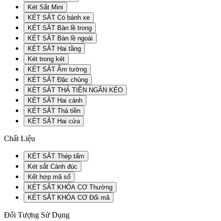
Két Sắt Mini
KÉT SẮT Có bánh xe
KÉT SẮT Bàn lề trong
KÉT SẮT Bàn lề ngoài
KÉT SẮT Hai tầng
Két trong két
KÉT SẮT Âm tường
KÉT SẮT Đặc chủng
KÉT SẮT THẢ TIỀN NGĂN KÉO
KÉT SẮT Hai cánh
KÉT SẮT Thả tiền
KÉT SẮT Hai cửa
Chất Liệu
KÉT SẮT Thép tấm
Két sắt Cánh đúc
Kết hợp mã số
KÉT SẮT KHÓA CƠ Thường
KÉT SẮT KHÓA CƠ Đổi mã
Đối Tượng Sử Dụng