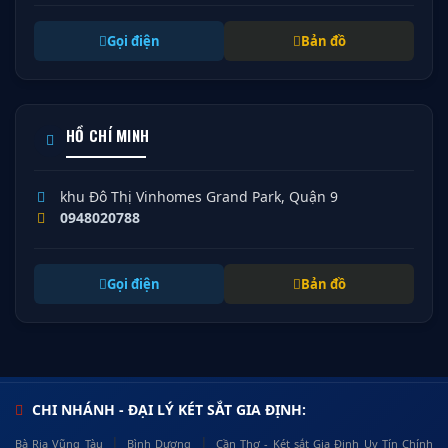
Gọi điện
Bản đồ
HỒ CHÍ MINH
khu Đô Thị Vinhomes Grand Park, Quận 9
0948020788
Gọi điện
Bản đồ
CHI NHÁNH - ĐẠI LÝ KÉT SẮT GIA ĐỊNH:
|
|
Bà Rịa Vũng Tàu
Bình Dương
Cần Thơ - Két sắt Gia Định Uy Tín Chính