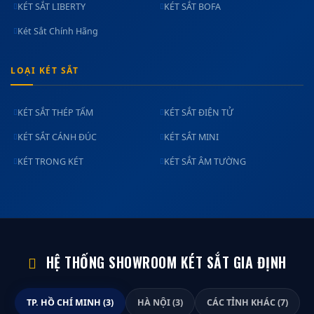
KÉT SẮT LIBERTY
KÉT SẮT BOFA
Két Sắt Chính Hãng
LOẠI KÉT SẮT
KÉT SẮT THÉP TẤM
KÉT SẮT ĐIỆN TỬ
KÉT SẮT CÁNH ĐÚC
KÉT SẮT MINI
KÉT TRONG KÉT
KÉT SẮT ÂM TƯỜNG
HỆ THỐNG SHOWROOM KÉT SẮT GIA ĐỊNH
TP. HỒ CHÍ MINH (3)
HÀ NỘI (3)
CÁC TỈNH KHÁC (7)