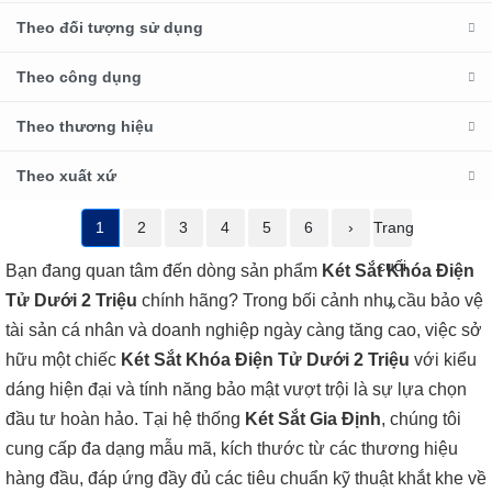
Theo đối tượng sử dụng
Theo công dụng
Theo thương hiệu
Theo xuất xứ
1
2
3
4
5
6
›
Trang
cuối
Bạn đang quan tâm đến dòng sản phẩm
Két Sắt Khóa Điện
Tử Dưới 2 Triệu
chính hãng? Trong bối cảnh nhu cầu bảo vệ
»
tài sản cá nhân và doanh nghiệp ngày càng tăng cao, việc sở
hữu một chiếc
Két Sắt Khóa Điện Tử Dưới 2 Triệu
với kiểu
dáng hiện đại và tính năng bảo mật vượt trội là sự lựa chọn
đầu tư hoàn hảo. Tại hệ thống
Két Sắt Gia Định
, chúng tôi
cung cấp đa dạng mẫu mã, kích thước từ các thương hiệu
hàng đầu, đáp ứng đầy đủ các tiêu chuẩn kỹ thuật khắt khe về