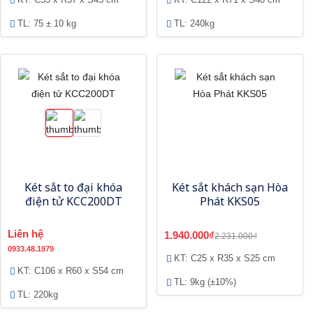
TL: 75 ± 10 kg
TL: 240kg
Két sắt to đại khóa
Két sắt khách sạn Hòa
điện tử KCC200DT
Phát KKS05
Liên hệ
1.940.000₫
2.231.000₫
0933.48.1979
KT: C25 x R35 x S25 cm
KT: C106 x R60 x S54 cm
TL: 9kg (±10%)
TL: 220kg