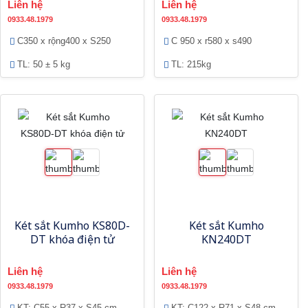
Liên hệ
Liên hệ
0933.48.1979
0933.48.1979
C350 x rộng400 x S250
C 950 x r580 x s490
TL: 50 ± 5 kg
TL: 215kg
Két sắt Kumho KS80D-
Két sắt Kumho
DT khóa điện tử
KN240DT
Liên hệ
Liên hệ
0933.48.1979
0933.48.1979
KT: C55 x R37 x S45 cm
KT: C122 x R71 x S48 cm