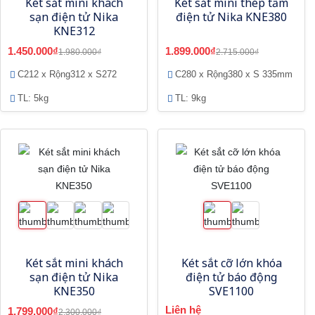
Két sắt mini khách
Két sắt mini thép tấm
sạn điện tử Nika
điện tử Nika KNE380
KNE312
1.450.000₫
1.899.000₫
1.980.000₫
2.715.000₫
C212 x Rộng312 x S272
C280 x Rộng380 x S 335mm
TL: 5kg
TL: 9kg
Két sắt mini khách
Két sắt cỡ lớn khóa
sạn điện tử Nika
điện tử báo động
KNE350
SVE1100
Liên hệ
1.799.000₫
2.300.000₫