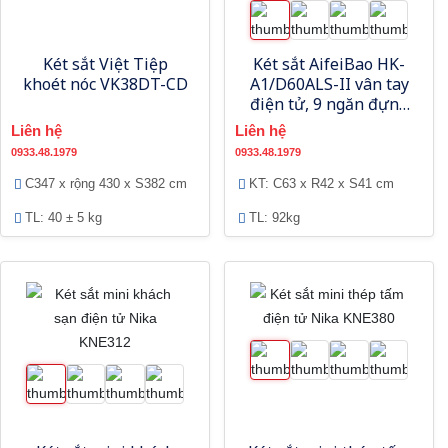
Két sắt Việt Tiệp
Két sắt AifeiBao HK-
khoét nóc VK38DT-CD
A1/D60ALS-II vân tay
điện tử, 9 ngăn đựng
đồng hồ cơ
Liên hệ
Liên hệ
0933.48.1979
0933.48.1979
C347 x rộng 430 x S382 cm
KT: C63 x R42 x S41 cm
TL: 40 ± 5 kg
TL: 92kg