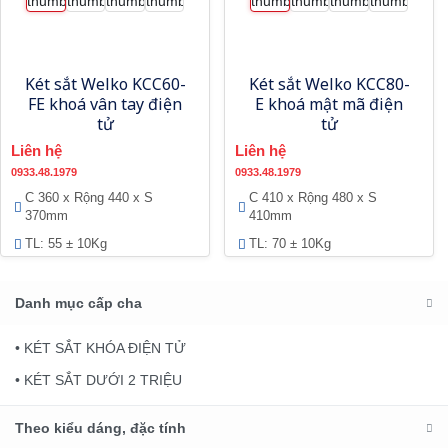
Két sắt Welko KCC60-
Két sắt Welko KCC80-
FE khoá vân tay điện
E khoá mật mã điện
tử
tử
Liên hệ
Liên hệ
0933.48.1979
0933.48.1979
C 360 x Rộng 440 x S
C 410 x Rộng 480 x S
370mm
410mm
TL: 55 ± 10Kg
TL: 70 ± 10Kg
Danh mục cấp cha
• KÉT SẮT KHÓA ĐIỆN TỬ
• KÉT SẮT DƯỚI 2 TRIỆU
Theo kiểu dáng, đặc tính