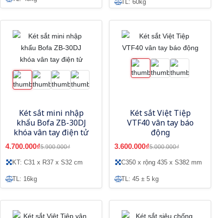
TL: 60kg
Két sắt mini nhập
Két sắt Việt Tiệp
khẩu Bofa ZB-30DJ
VTF40 vân tay báo
khóa vân tay điện tử
động
4.700.000₫
3.600.000₫
5.900.000₫
5.000.000₫
KT: C31 x R37 x S32 cm
C350 x rộng 435 x S382 mm
TL: 16kg
TL: 45 ± 5 kg