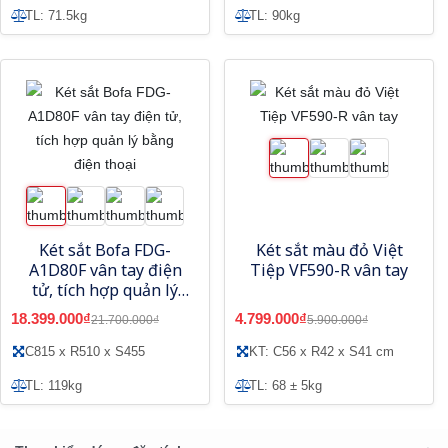
TL: 71.5kg
TL: 90kg
Két sắt Bofa FDG-
Két sắt màu đỏ Việt
A1D80F vân tay điện
Tiệp VF590-R vân tay
tử, tích hợp quản lý
bằng điện thoại
18.399.000₫
4.799.000₫
21.700.000₫
5.900.000₫
C815 x R510 x S455
KT: C56 x R42 x S41 cm
TL: 119kg
TL: 68 ± 5kg