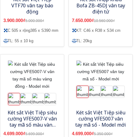
VTF70 vân tay báo
Bofa ZB-45DJ vân tay
động
điện tử
3.900.000₫
7.650.000₫
5.000.000₫
10.560.000₫
C 505 x rộng385 x S390 mm
KT: C46 x R38 x S34 cm
TL: 55 ± 10 kg
TL: 20kg
Két sắt Việt Tiệp siêu
Két sắt Việt Tiệp siêu
cường VFE5007-V vân
cường VFE5007 vân
tay mã số màu vàng
tay mã số - Model mới
đồng - Model mới
4.699.000₫
4.699.000₫
5.699.000₫
5.350.000₫