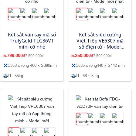
Két sắt vân tay mã số
Két sắt siêu cường
TrulyGold TLG36VT
Việt Tiệp VE6307 mã
mini cỡ nhỏ
số điện tử - Model
mới nhất
5.799.000₫
5.250.000₫
7.500.000₫
7.500.000₫
C368 x rộng 460 x S390mm
C635 x rộng440 x S442 mm
TL: 55kg
TL: 68 ± 5 kg