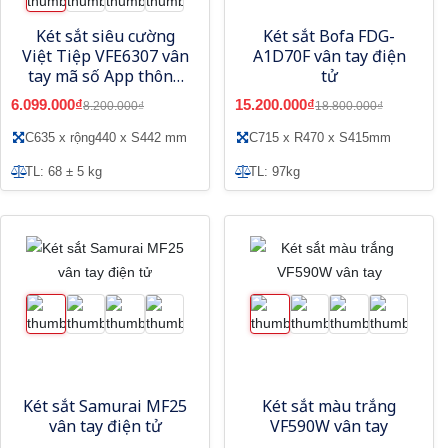
Két sắt siêu cường
Két sắt Bofa FDG-
Việt Tiệp VFE6307 vân
A1D70F vân tay điện
tay mã số App thông
tử
minh - Model mới
6.099.000₫
15.200.000₫
8.200.000₫
18.800.000₫
C635 x rộng440 x S442 mm
C715 x R470 x S415mm
TL: 68 ± 5 kg
TL: 97kg
Két sắt Samurai MF25
Két sắt màu trắng
vân tay điện tử
VF590W vân tay