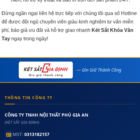
Đừng ngần ngại liên hệ trực tiếp với chúng tôi qua số Hotline
để được đội ngũ chuyên viên giàu kinh nghiệm tư vấn miễn
phí, báo giá ưu đãi và hỗ trợ giao nhanh
Két Sắt Khóa Vân
Tay
ngay trong ngày!
— Gìn Giữ Thành Công
THÔNG TIN CÔNG TY
CÔNG TY TNHH NỘI THẤT PHÚ GIA AN
(KÉT SẮT GIA ĐỊNH)
MST:
0313182157