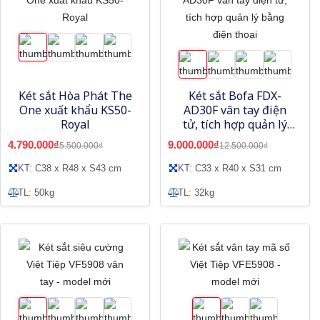
Két sắt Hòa Phát The
Két sắt Bofa FDX-
One xuất khẩu KS50-
AD30F vân tay điện
Royal
tử, tích hợp quản lý
bằng điện thoại
4.790.000₫
9.000.000₫
5.500.000₫
12.500.000₫
KT: C38 x R48 x S43 cm
KT: C33 x R40 x S31 cm
TL: 50kg
TL: 32kg