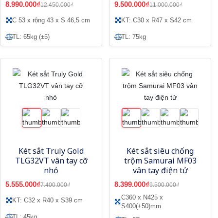
8.990.000₫
9.500.000₫
12.450.000₫
11.000.000₫
C 53 x rộng 43 x S 46,5 cm
KT: C30 x R47 x S42 cm
TL: 65kg (±5)
TL: 75kg
Két sắt Truly Gold
Két sắt siêu chống
TLG32VT vân tay cỡ
trộm Samurai MF03
nhỏ
vân tay điện tử
5.555.000₫
8.399.000₫
7.400.000₫
9.500.000₫
C360 x N425 x
KT: C32 x R40 x S39 cm
S400(+50)mm
TL: 45kg