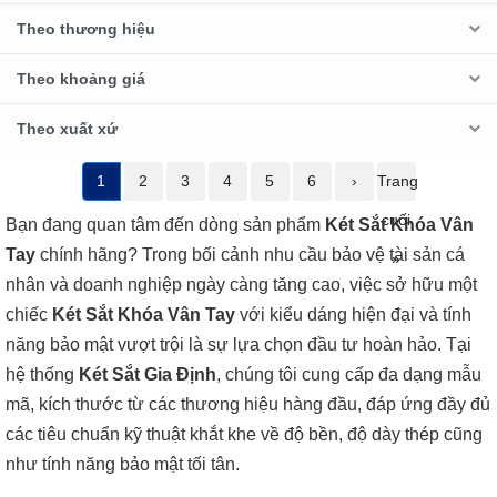
Theo thương hiệu
Theo khoảng giá
Theo xuất xứ
1
2
3
4
5
6
›
Trang
cuối
Bạn đang quan tâm đến dòng sản phẩm
Két Sắt Khóa Vân
Tay
chính hãng? Trong bối cảnh nhu cầu bảo vệ tài sản cá
»
nhân và doanh nghiệp ngày càng tăng cao, việc sở hữu một
chiếc
Két Sắt Khóa Vân Tay
với kiểu dáng hiện đại và tính
năng bảo mật vượt trội là sự lựa chọn đầu tư hoàn hảo. Tại
hệ thống
Két Sắt Gia Định
, chúng tôi cung cấp đa dạng mẫu
mã, kích thước từ các thương hiệu hàng đầu, đáp ứng đầy đủ
các tiêu chuẩn kỹ thuật khắt khe về độ bền, độ dày thép cũng
như tính năng bảo mật tối tân.