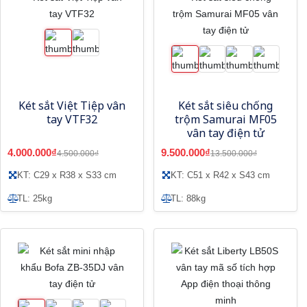
Két sắt Việt Tiệp vân
Két sắt siêu chống
tay VTF32
trộm Samurai MF05
vân tay điện tử
4.000.000₫
9.500.000₫
4.500.000₫
13.500.000₫
KT: C29 x R38 x S33 cm
KT: C51 x R42 x S43 cm
TL: 25kg
TL: 88kg