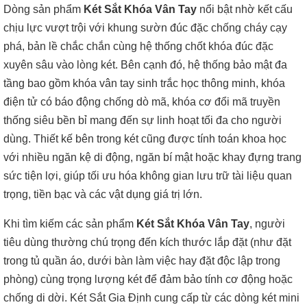
Dòng sản phẩm
Két Sắt Khóa Vân Tay
nổi bật nhờ kết cấu
chịu lực vượt trội với khung sườn đúc đặc chống cháy cạy
phá, bản lề chắc chắn cùng hệ thống chốt khóa đúc đặc
xuyên sâu vào lòng két. Bên cạnh đó, hệ thống bảo mật đa
tầng bao gồm khóa vân tay sinh trắc học thông minh, khóa
điện tử có báo động chống dò mã, khóa cơ đổi mã truyền
thống siêu bền bỉ mang đến sự linh hoạt tối đa cho người
dùng. Thiết kế bên trong két cũng được tính toán khoa học
với nhiều ngăn kệ di động, ngăn bí mật hoặc khay đựng trang
sức tiện lợi, giúp tối ưu hóa không gian lưu trữ tài liệu quan
trọng, tiền bạc và các vật dụng giá trị lớn.
Khi tìm kiếm các sản phẩm
Két Sắt Khóa Vân Tay
, người
tiêu dùng thường chú trọng đến kích thước lắp đặt (như đặt
trong tủ quần áo, dưới bàn làm việc hay đặt độc lập trong
phòng) cùng trọng lượng két để đảm bảo tính cơ động hoặc
chống di dời. Két Sắt Gia Định cung cấp từ các dòng két mini