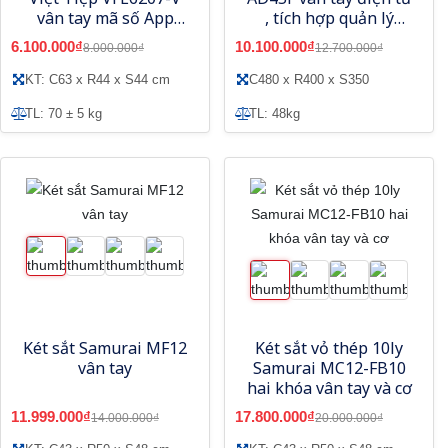
vân tay mã số App
, tích hợp quản lý
thông minh-Model
bằng điện thoại
6.100.000₫
10.100.000₫
8.000.000₫
12.700.000₫
mới
KT: C63 x R44 x S44 cm
C480 x R400 x S350
TL: 70 ± 5 kg
TL: 48kg
Két sắt Samurai MF12
Két sắt vỏ thép 10ly
vân tay
Samurai MC12-FB10
hai khóa vân tay và cơ
11.999.000₫
17.800.000₫
14.000.000₫
20.000.000₫