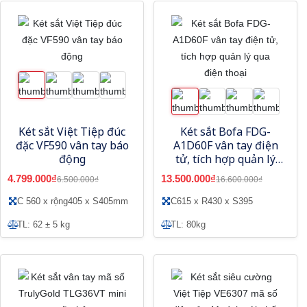
Két sắt Việt Tiệp đúc
Két sắt Bofa FDG-
đặc VF590 vân tay báo
A1D60F vân tay điện
động
tử, tích hợp quản lý
qua điện thoại
4.799.000₫
13.500.000₫
6.500.000₫
16.600.000₫
C 560 x rộng405 x S405mm
C615 x R430 x S395
TL: 62 ± 5 kg
TL: 80kg