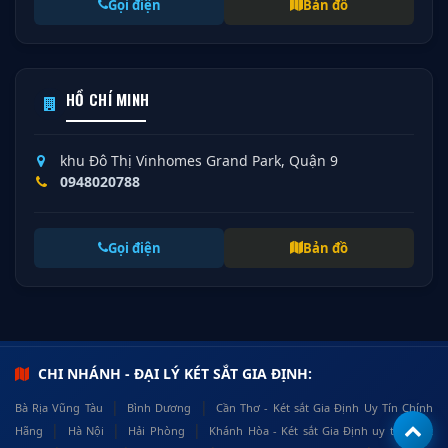
Gọi điện
Bản đồ
HỒ CHÍ MINH
khu Đô Thị Vinhomes Grand Park, Quận 9
0948020788
Gọi điện
Bản đồ
CHI NHÁNH - ĐẠI LÝ KÉT SẮT GIA ĐỊNH:
|
|
Bà Rịa Vũng Tàu
Bình Dương
Cần Thơ - Két sắt Gia Định Uy Tín Chính
|
|
|
Hãng
Hà Nội
Hải Phòng
Khánh Hòa - Két sắt Gia Định uy tín, chất