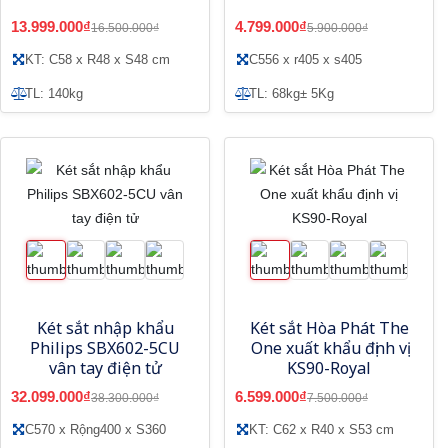
13.999.000₫
4.799.000₫
16.500.000₫
5.900.000₫
KT: C58 x R48 x S48 cm
C556 x r405 x s405
TL: 140kg
TL: 68kg± 5Kg
Két sắt nhập khẩu
Két sắt Hòa Phát The
Philips SBX602-5CU
One xuất khẩu định vị
vân tay điện tử
KS90-Royal
32.099.000₫
6.599.000₫
38.300.000₫
7.500.000₫
C570 x Rộng400 x S360
KT: C62 x R40 x S53 cm