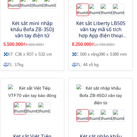
Két sắt mini nhập
Két sắt Liberty LB50S
khẩu Bofa ZB-35DJ
vân tay mã số tích
vân tay điện tử
hợp App điện thoại
thông minh
5.500.000₫
8.250.000₫
8.000.000₫
11.700.000₫
KT: C36 x R37 x S32 cm
C 500 x rộng390 x S380 mm
TL: 17kg
TL: 44 ±5 kg
Két sắt Việt Tiệp
Két săt nhập khẩu