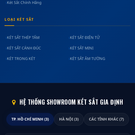
Két Sắt Chính Hãng
LOẠI KÉT SẮT
KÉT SẮT THÉP TẤM
KÉT SẮT ĐIỆN TỬ
KÉT SẮT CÁNH ĐÚC
KÉT SẮT MINI
KÉT TRONG KÉT
KÉT SẮT ÂM TƯỜNG
HỆ THỐNG SHOWROOM KÉT SẮT GIA ĐỊNH
TP. HỒ CHÍ MINH (3)
HÀ NỘI (3)
CÁC TỈNH KHÁC (7)