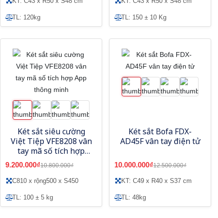
KT: C43 x R50 x S48 cm
KT: C43 x R50 x S48 cm
TL: 120kg
TL: 150 ± 10 Kg
Két sắt siêu cường
Két sắt Bofa FDX-
Việt Tiệp VFE8208 vân
AD45F vân tay điện tử
tay mã số tích hợp
App thông minh
9.200.000₫
10.000.000₫
10.800.000₫
12.500.000₫
C810 x rộng500 x S450
KT: C49 x R40 x S37 cm
TL: 100 ± 5 kg
TL: 48kg