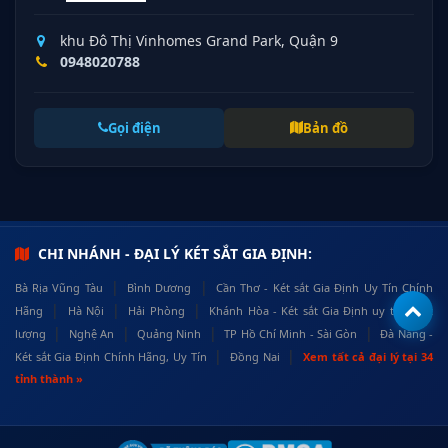
khu Đô Thị Vinhomes Grand Park, Quận 9
0948020788
Gọi điện
Bản đồ
CHI NHÁNH - ĐẠI LÝ KÉT SẮT GIA ĐỊNH:
|
|
Bà Rịa Vũng Tàu
Bình Dương
Cần Thơ - Két sắt Gia Định Uy Tín Chính
|
|
|
Hãng
Hà Nội
Hải Phòng
Khánh Hòa - Két sắt Gia Định uy tín, chất
|
|
|
|
lượng
Nghệ An
Quảng Ninh
TP Hồ Chí Minh - Sài Gòn
Đà Nẵng -
|
|
Két sắt Gia Định Chính Hãng, Uy Tín
Đồng Nai
Xem tất cả đại lý tại 34
tỉnh thành »