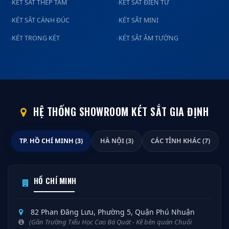
KÉT SẮT THÉP TẤM
KÉT SẮT ĐIỆN TỬ
KÉT SẮT CÁNH ĐÚC
KÉT SẮT MINI
KÉT TRONG KÉT
KÉT SẮT ÂM TƯỜNG
HỆ THỐNG SHOWROOM KÉT SẮT GIA ĐỊNH
TP. HỒ CHÍ MINH (3)
HÀ NỘI (3)
CÁC TỈNH KHÁC (7)
HỒ CHÍ MINH
82 Phan Đăng Lưu, Phường 5, Quận Phú Nhuận
(Gần Trường Tiểu Học Cao Bá Quát - Kế bên quán Chuối