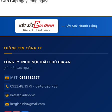
Cao Cấp
ngay trong ngày!
— Gìn Giữ Thành Công
THÔNG TIN CÔNG TY
CÔNG TY TNHH NỘI THẤT PHÚ GIA AN
(KÉT SẮT GIA ĐỊNH)
MST:
0313182157
0933.48.1979 - 0948 020 788
ketsatgiadinh.vn
ketgiadinh@gmail.com