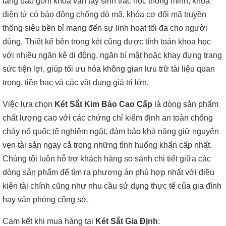
tầng bao gồm khóa vân tay sinh trắc học thông minh, khóa
điện tử có báo động chống dò mã, khóa cơ đổi mã truyền
thống siêu bền bỉ mang đến sự linh hoạt tối đa cho người
dùng. Thiết kế bên trong két cũng được tính toán khoa học
với nhiều ngăn kệ di động, ngăn bí mật hoặc khay đựng trang
sức tiện lợi, giúp tối ưu hóa không gian lưu trữ tài liệu quan
trọng, tiền bạc và các vật dụng giá trị lớn.
Việc lựa chọn
Két Sắt Kim Bảo Cao Cấp
là dòng sản phẩm
chất lượng cao với các chứng chỉ kiểm định an toàn chống
cháy nổ quốc tế nghiêm ngặt, đảm bảo khả năng giữ nguyên
vẹn tài sản ngay cả trong những tình huống khẩn cấp nhất.
Chúng tôi luôn hỗ trợ khách hàng so sánh chi tiết giữa các
dòng sản phẩm để tìm ra phương án phù hợp nhất với điều
kiện tài chính cũng như nhu cầu sử dụng thực tế của gia đình
hay văn phòng công sở.
Cam kết khi mua hàng tại
Két Sắt Gia Định
: