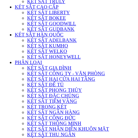
KÉT SẮT TRULY
KÉT SẮT CAO CẤP
KÉT SẮT LIBERTY
KÉT SẮT BOKEE
KÉT SẮT GOODWILL
KÉT SẮT GUDBANK
KÉT SẮT HÀN QUỐC
KÉT SẮT ADELBANK
KÉT SẮT KUMHO
KÉT SẮT WELKO
KÉT SẮT HONEYWELL
PHÂN LOẠI
KÉT SẮT GIA ĐÌNH
KÉT SẮT CÔNG TY - VĂN PHÒNG
KÉT SẮT HAI CỬA HAI TẦNG
KÉT SẮT ĐỂ TỦ
KÉT SẮT PHONG THỦY
KÉT SẮT ĐẶC CHỦNG
KÉT SẮT TIỆM VÀNG
KÉT TRONG KÉT
KÉT SẮT NGÂN HÀNG
KÉT SẮT CÔNG ĐỨC
KÉT SẮT THÔNG MINH
KÉT SẮT NHẬN DIỆN KHUÔN MẶT
KÉT SẮT THU NGÂN