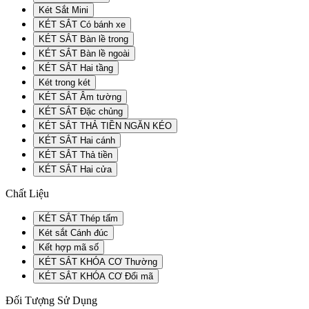
Két Sắt Mini
KÉT SẮT Có bánh xe
KÉT SẮT Bàn lề trong
KÉT SẮT Bàn lề ngoài
KÉT SẮT Hai tầng
Két trong két
KÉT SẮT Âm tường
KÉT SẮT Đặc chủng
KÉT SẮT THẢ TIỀN NGĂN KÉO
KÉT SẮT Hai cánh
KÉT SẮT Thả tiền
KÉT SẮT Hai cửa
Chất Liệu
KÉT SẮT Thép tấm
Két sắt Cánh đúc
Kết hợp mã số
KÉT SẮT KHÓA CƠ Thường
KÉT SẮT KHÓA CƠ Đổi mã
Đối Tượng Sử Dụng