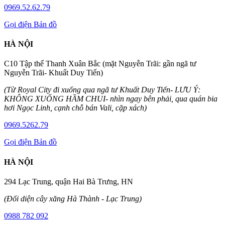
0969.52.62.79
Gọi điện
Bản đồ
HÀ NỘI
C10 Tập thể Thanh Xuân Bắc (mặt Nguyễn Trãi: gần ngã tư
Nguyễn Trãi- Khuất Duy Tiến)
(Từ Royal City đi xuống qua ngã tư Khuất Duy Tiến- LƯU Ý:
KHÔNG XUỐNG HẦM CHUI- nhìn ngay bên phải, qua quán bia
hơi Ngọc Linh, cạnh chỗ bán Vali, cặp xách)
0969.5262.79
Gọi điện
Bản đồ
HÀ NỘI
294 Lạc Trung, quận Hai Bà Trưng, HN
(Đối diện cây xăng Hà Thành - Lạc Trung)
0988 782 092