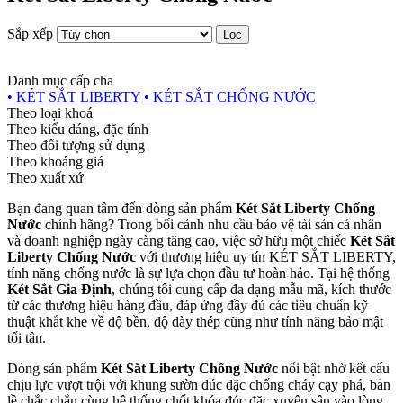
Sắp xếp
Lọc
Danh mục cấp cha
• KÉT SẮT LIBERTY
• KÉT SẮT CHỐNG NƯỚC
Theo loại khoá
Theo kiểu dáng, đặc tính
Theo đối tượng sử dụng
Theo khoảng giá
Theo xuất xứ
Bạn đang quan tâm đến dòng sản phẩm
Két Sắt Liberty Chống
Nước
chính hãng? Trong bối cảnh nhu cầu bảo vệ tài sản cá nhân
và doanh nghiệp ngày càng tăng cao, việc sở hữu một chiếc
Két Sắt
Liberty Chống Nước
với thương hiệu uy tín KÉT SẮT LIBERTY,
tính năng chống nước là sự lựa chọn đầu tư hoàn hảo. Tại hệ thống
Két Sắt Gia Định
, chúng tôi cung cấp đa dạng mẫu mã, kích thước
từ các thương hiệu hàng đầu, đáp ứng đầy đủ các tiêu chuẩn kỹ
thuật khắt khe về độ bền, độ dày thép cũng như tính năng bảo mật
tối tân.
Dòng sản phẩm
Két Sắt Liberty Chống Nước
nổi bật nhờ kết cấu
chịu lực vượt trội với khung sườn đúc đặc chống cháy cạy phá, bản
lề chắc chắn cùng hệ thống chốt khóa đúc đặc xuyên sâu vào lòng