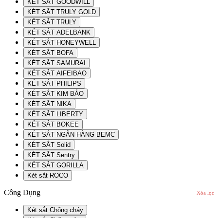
KÉT SẮT GOODWILL
KÉT SẮT TRULY GOLD
KÉT SẮT TRULY
KÉT SẮT ADELBANK
KÉT SẮT HONEYWELL
KÉT SẮT BOFA
KÉT SẮT SAMURAI
KÉT SẮT AIFEIBAO
KÉT SẮT PHILIPS
KÉT SẮT KIM BẢO
KÉT SẮT NIKA
KÉT SẮT LIBERTY
KÉT SẮT BOKEE
KÉT SẮT NGÂN HÀNG BEMC
KÉT SẮT Solid
KÉT SẮT Sentry
KÉT SẮT GORILLA
Két sắt ROCO
Công Dụng
Xóa lọc
Két sắt Chống cháy