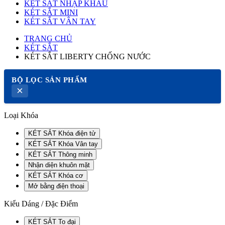
KÉT SẮT NHẬP KHẨU
KÉT SẮT MINI
KÉT SẮT VÂN TAY
TRANG CHỦ
KÉT SẮT
KÉT SẮT LIBERTY CHỐNG NƯỚC
BỘ LỌC SẢN PHẨM
×
Loại Khóa
KÉT SẮT Khóa điện tử
KÉT SẮT Khóa Vân tay
KÉT SẮT Thông minh
Nhận diện khuôn mặt
KÉT SẮT Khóa cơ
Mở bằng điện thoại
Kiểu Dáng / Đặc Điểm
KÉT SẮT To đại