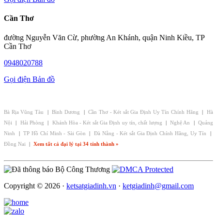
Cần Thơ
đường Nguyễn Văn Cừ, phường An Khánh, quận Ninh Kiều, TP
Cần Thơ
0948020788
Gọi điện
Bản đồ
CHI NHÁNH - ĐẠI LÝ KÉT SẮT GIA ĐỊNH:
Bà Rịa Vũng Tàu
|
Bình Dương
|
Cần Thơ - Két sắt Gia Định Uy Tín Chính Hãng
|
Hà
Nội
|
Hải Phòng
|
Khánh Hòa - Két sắt Gia Định uy tín, chất lượng
|
Nghệ An
|
Quảng
Ninh
|
TP Hồ Chí Minh - Sài Gòn
|
Đà Nẵng - Két sắt Gia Định Chính Hãng, Uy Tín
|
Đồng Nai
|
Xem tất cả đại lý tại 34 tỉnh thành »
Copyright © 2026 ·
ketsatgiadinh.vn
·
ketgiadinh@gmail.com