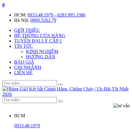
0
HCM:
0933.48.1979 - 0283.995.3386
Hà Nội:
0969.5262.79
GIỚI THIỆU
HỆ THỐNG CỬA HÀNG
TUYỂN ĐẠI LÝ CẤP 1
TIN TỨC
KINH NGHIỆM
HƯỚNG DẪN
BÁO GIÁ
CHI NHÁNH
LIÊN HỆ
HCM
0933.48.1979