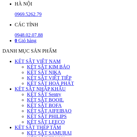
HÀ NỘI
0969.5262.79
CÁC TỈNH
0948.02.07.88
0
Giỏ hàng
DANH MỤC SẢN PHẨM
KÉT SẮT VIỆT NAM
KÉT SẮT KIM BẢO
KÉT SẮT NIKA
KÉT SẮT VIỆT TIỆP
KÉT SẮT HOÀ PHÁT
KÉT SẮT NHẬP KHẨU
KÉT SẮT Sentry
KÉT SẮT BOOIL
KÉT SẮT BOFA
KÉT SẮT AIFEIBAO
KÉT SẮT PHILIPS
KÉT SẮT LEECO
KÉT SẮT THÉP TẤM
KÉT SẮT SAMURAI