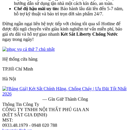
hướng dẫn sử dụng tận nhà một cách kín đáo, an toàn.
Chế độ hậu mãi uy tín:
Bảo hành lâu dài lên đến 5-7 năm,
hỗ trợ kỹ thuật và bảo trì trọn đời sản phẩm 24/7.
Đừng ngần ngại liên hệ trực tiếp với chúng tôi qua số Hotline để
được đội ngũ chuyên viên giàu kinh nghiệm tư vấn miễn phí, báo
giá ưu đãi và hỗ trợ giao nhanh
Két Sắt Liberty Chống Nước
ngay trong ngày!
Hệ thống cửa hàng
TP.Hồ Chí Minh
Hà Nội
— Gìn Giữ Thành Công
Thông Tin Công Ty
CÔNG TY TNHH NỘI THẤT PHÚ GIA AN
(KÉT SẮT GIA ĐỊNH)
MST:
0313182157
0933.48.1979 - 0948 020 788