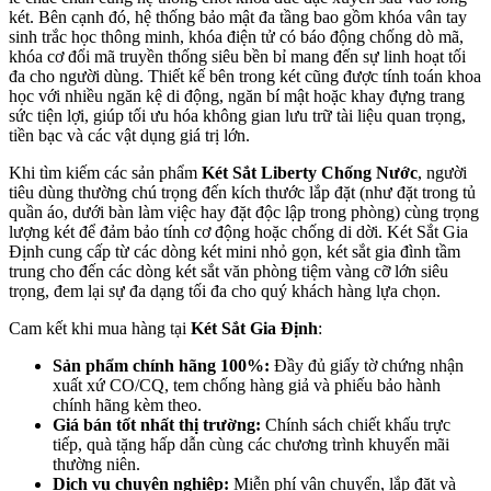
két. Bên cạnh đó, hệ thống bảo mật đa tầng bao gồm khóa vân tay
sinh trắc học thông minh, khóa điện tử có báo động chống dò mã,
khóa cơ đổi mã truyền thống siêu bền bỉ mang đến sự linh hoạt tối
đa cho người dùng. Thiết kế bên trong két cũng được tính toán khoa
học với nhiều ngăn kệ di động, ngăn bí mật hoặc khay đựng trang
sức tiện lợi, giúp tối ưu hóa không gian lưu trữ tài liệu quan trọng,
tiền bạc và các vật dụng giá trị lớn.
Khi tìm kiếm các sản phẩm
Két Sắt Liberty Chống Nước
, người
tiêu dùng thường chú trọng đến kích thước lắp đặt (như đặt trong tủ
quần áo, dưới bàn làm việc hay đặt độc lập trong phòng) cùng trọng
lượng két để đảm bảo tính cơ động hoặc chống di dời. Két Sắt Gia
Định cung cấp từ các dòng két mini nhỏ gọn, két sắt gia đình tầm
trung cho đến các dòng két sắt văn phòng tiệm vàng cỡ lớn siêu
trọng, đem lại sự đa dạng tối đa cho quý khách hàng lựa chọn.
Cam kết khi mua hàng tại
Két Sắt Gia Định
:
Sản phẩm chính hãng 100%:
Đầy đủ giấy tờ chứng nhận
xuất xứ CO/CQ, tem chống hàng giả và phiếu bảo hành
chính hãng kèm theo.
Giá bán tốt nhất thị trường:
Chính sách chiết khấu trực
tiếp, quà tặng hấp dẫn cùng các chương trình khuyến mãi
thường niên.
Dịch vụ chuyên nghiệp:
Miễn phí vận chuyển, lắp đặt và