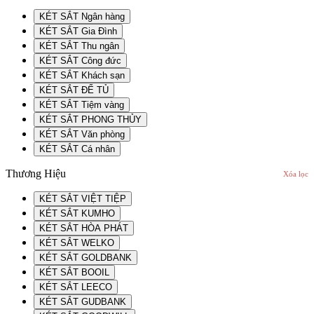
KÉT SẮT Ngân hàng
KÉT SẮT Gia Đình
KÉT SẮT Thu ngân
KÉT SẮT Công đức
KÉT SẮT Khách sạn
KÉT SẮT ĐỂ TỦ
KÉT SẮT Tiệm vàng
KÉT SẮT PHONG THỦY
KÉT SẮT Văn phòng
KÉT SẮT Cá nhân
Thương Hiệu
Xóa lọc
KÉT SẮT VIỆT TIỆP
KÉT SẮT KUMHO
KÉT SẮT HÒA PHÁT
KÉT SẮT WELKO
KÉT SẮT GOLDBANK
KÉT SẮT BOOIL
KÉT SẮT LEECO
KÉT SẮT GUDBANK