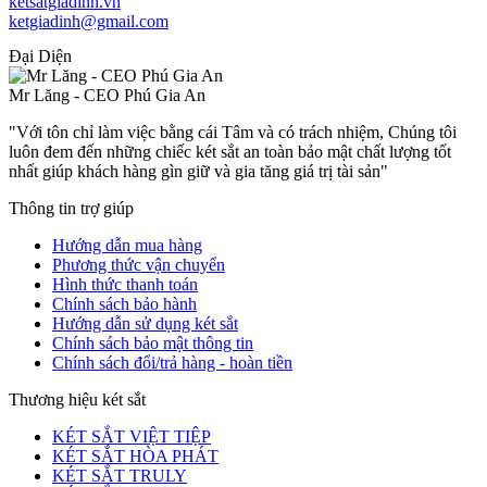
ketsatgiadinh.vn
ketgiadinh@gmail.com
Đại Diện
Mr Lăng - CEO Phú Gia An
"Với tôn chỉ làm việc bằng cái Tâm và có trách nhiệm, Chúng tôi
luôn đem đến những chiếc két sắt an toàn bảo mật chất lượng tốt
nhất giúp khách hàng gìn giữ và gia tăng giá trị tài sản"
Thông tin trợ giúp
Hướng dẫn mua hàng
Phương thức vận chuyển
Hình thức thanh toán
Chính sách bảo hành
Hướng dẫn sử dụng két sắt
Chính sách bảo mật thông tin
Chính sách đổi/trả hàng - hoàn tiền
Thương hiệu két sắt
KÉT SẮT VIỆT TIỆP
KÉT SẮT HÒA PHÁT
KÉT SẮT TRULY