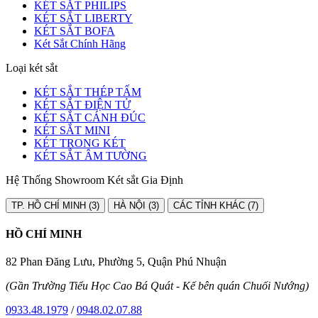
KÉT SẮT PHILIPS
KÉT SẮT LIBERTY
KÉT SẮT BOFA
Két Sắt Chính Hãng
Loại két sắt
KÉT SẮT THÉP TẤM
KÉT SẮT ĐIỆN TỬ
KÉT SẮT CÁNH ĐÚC
KÉT SẮT MINI
KÉT TRONG KÉT
KÉT SẮT ÂM TƯỜNG
Hệ Thống Showroom Két sắt Gia Định
TP. HỒ CHÍ MINH (3)
HÀ NỘI (3)
CÁC TỈNH KHÁC (7)
HỒ CHÍ MINH
82 Phan Đăng Lưu, Phường 5, Quận Phú Nhuận
(Gần Trường Tiểu Học Cao Bá Quát - Kế bên quán Chuối Nướng)
0933.48.1979
/
0948.02.07.88