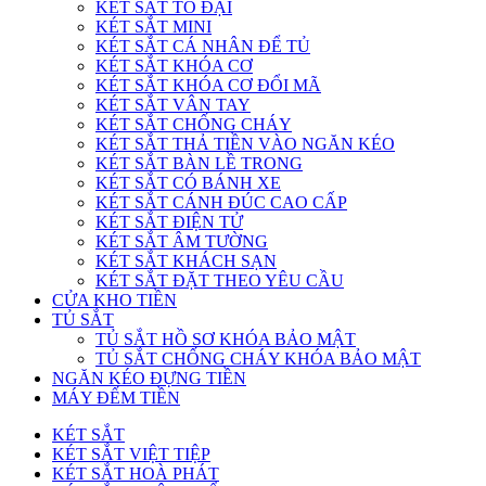
KÉT SẮT TO ĐẠI
KÉT SẮT MINI
KÉT SẮT CÁ NHÂN ĐỂ TỦ
KÉT SẮT KHÓA CƠ
KÉT SẮT KHÓA CƠ ĐỔI MÃ
KÉT SẮT VÂN TAY
KÉT SẮT CHỐNG CHÁY
KÉT SẮT THẢ TIỀN VÀO NGĂN KÉO
KÉT SẮT BÀN LỀ TRONG
KÉT SẮT CÓ BÁNH XE
KÉT SẮT CÁNH ĐÚC CAO CẤP
KÉT SẮT ĐIỆN TỬ
KÉT SẮT ÂM TƯỜNG
KÉT SẮT KHÁCH SẠN
KÉT SẮT ĐẶT THEO YÊU CẦU
CỬA KHO TIỀN
TỦ SẮT
TỦ SẮT HỒ SƠ KHÓA BẢO MẬT
TỦ SẮT CHỐNG CHÁY KHÓA BẢO MẬT
NGĂN KÉO ĐỰNG TIỀN
MÁY ĐẾM TIỀN
KÉT SẮT
KÉT SẮT VIỆT TIỆP
KÉT SẮT HOÀ PHÁT