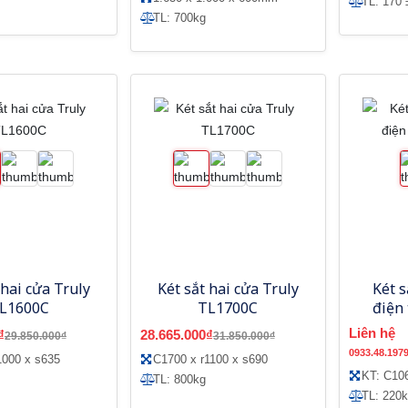
TL: 170 
TL: 700kg
 hai cửa Truly
Két sắt hai cửa Truly
Két s
L1600C
TL1700C
điện
Liên hệ
₫
28.665.000₫
29.850.000₫
31.850.000₫
0933.48.197
1000 x s635
C1700 x r1100 x s690
KT: C10
TL: 800kg
TL: 220