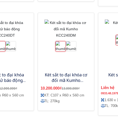
t to đại khóa
Két sắt to đại khóa cơ
Két 
tử báo động
đổi mã Kumho
CC240DT
KCC240DM
Liên hệ
10.200.000₫
12.000.000₫
13.000.000₫
0933.48.197
x R60 x S60 cm
KT: C107 x R60 x S60 cm
1.630 x
TL: 270kg
TL: 700