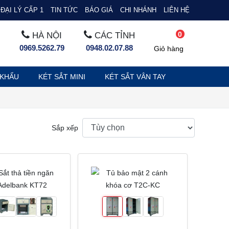
ĐẠI LÝ CẤP 1
TIN TỨC
BÁO GIÁ
CHI NHÁNH
LIÊN HỆ
0
HÀ NỘI
CÁC TỈNH
0969.5262.79
0948.02.07.88
Giỏ hàng
 KHẨU
KÉT SẮT MINI
KÉT SẮT VÂN TAY
Sắp xếp