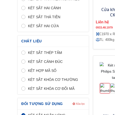
KÉT SẮT HAI CÁNH
Cửa kh
CK
KÉT SẮT THẢ TIỀN
Liên hệ
KÉT SẮT HAI CỬA
0933.48.1979
C1970 x 
TL: 400kg
CHẤT LIỆU
KÉT SẮT THÉP TẤM
KÉT SẮT CÁNH ĐÚC
KẾT HỢP MÃ SỐ
KÉT SẮT KHÓA CƠ THƯỜNG
KÉT SẮT KHÓA CƠ ĐỔI MÃ
ĐỐI TƯỢNG SỬ DỤNG
Xóa lọc