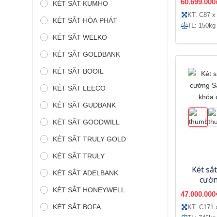
60.699.000
KÉT SẮT KUMHO
KT: C87 x
KÉT SẮT HÒA PHÁT
TL: 150kg
KÉT SẮT WELKO
KÉT SẮT GOLDBANK
KÉT SẮT BOOIL
KÉT SẮT LEECO
KÉT SẮT GUDBANK
KÉT SẮT GOODWILL
KÉT SẮT TRULY GOLD
KÉT SẮT TRULY
Két sắt
KÉT SẮT ADELBANK
cườn
MC6110
KÉT SẮT HONEYWELL
47.000.000
KÉT SẮT BOFA
KT: C171 