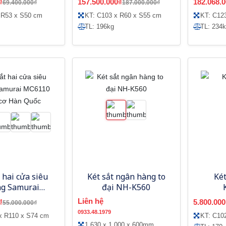
₫
157.500.000₫
182.068.
69.400.000₫
187.000.000₫
 R53 x S50 cm
KT: C103 x R60 x S55 cm
KT: C12
TL: 196kg
TL: 234
 hai cửa siêu
Két sắt ngân hàng to
Ké
g Samurai
đại NH-K560
 khóa cơ Hàn
Liên hệ
₫
5.800.000
55.000.000₫
Quốc
0933.48.1979
x R110 x S74 cm
KT: C10
1.630 x 1.000 x 600mm