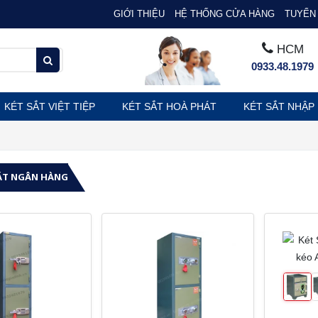
GIỚI THIỆU
HỆ THỐNG CỬA HÀNG
TUYỂN 
HCM
0933.48.1979
KÉT SẮT VIỆT TIỆP
KÉT SẮT HOÀ PHÁT
KÉT SẮT NHẬP
ẮT NGÂN HÀNG