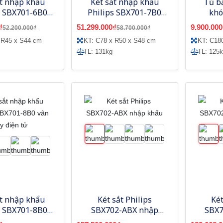
ắt nhập khẩu
Két sắt nhập khẩu
Tủ b
s SBX701-6B0
Philips SBX701-7B0
khó
tay điện tử
vân tay điện tử
₫
51.299.000₫
9.900.000
52.200.000₫
58.700.000₫
 R45 x S44 cm
KT: C78 x R50 x S48 cm
KT: C18
TL: 131kg
TL: 125
ắt nhập khẩu
Két sắt Philips
Két
s SBX701-8B0
SBX702-ABX nhập
SBX7
tay điện tử
khẩu