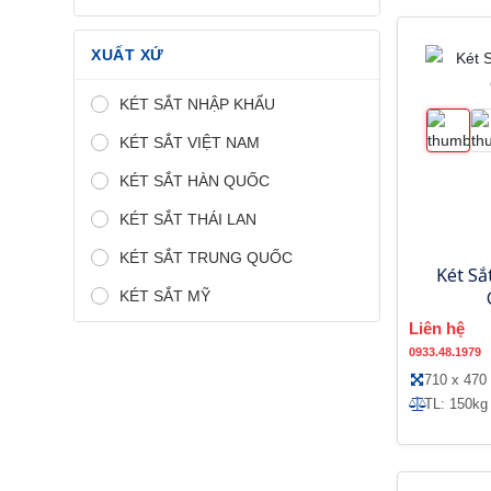
XUẤT XỨ
KÉT SẮT NHẬP KHẨU
KÉT SẮT VIỆT NAM
KÉT SẮT HÀN QUỐC
KÉT SẮT THÁI LAN
KÉT SẮT TRUNG QUỐC
Két S
KÉT SẮT MỸ
Liên hệ
0933.48.1979
710 x 470
TL: 150kg