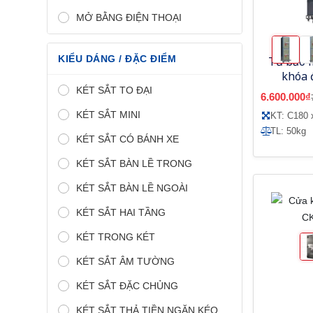
MỞ BẰNG ĐIỆN THOẠI
KIỂU DÁNG / ĐẶC ĐIỂM
Tủ bảo 
khóa 
KÉT SẮT TO ĐẠI
6.600.000₫
KÉT SẮT MINI
KT: C180 
TL: 50kg
KÉT SẮT CÓ BÁNH XE
KÉT SẮT BÀN LỀ TRONG
KÉT SẮT BÀN LỀ NGOÀI
KÉT SẮT HAI TẦNG
KÉT TRONG KÉT
KÉT SẮT ÂM TƯỜNG
KÉT SẮT ĐẶC CHỦNG
KÉT SẮT THẢ TIỀN NGĂN KÉO