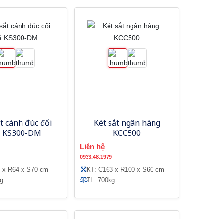
ắt cánh đúc đổi
Két sắt ngân hàng
 KS300-DM
KCC500
Liên hệ
9
0933.48.1979
1 x R64 x S70 cm
KT: C163 x R100 x S60 cm
kg
TL: 700kg