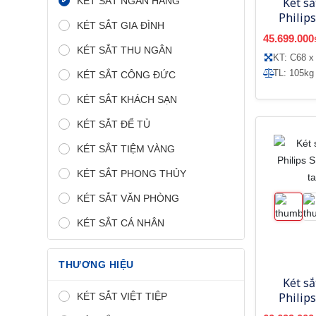
KÉT SẮT NGÂN HÀNG
Két s
Philip
KÉT SẮT GIA ĐÌNH
vân 
45.699.000
KÉT SẮT THU NGÂN
KT: C68 x
TL: 105kg
KÉT SẮT CÔNG ĐỨC
KÉT SẮT KHÁCH SẠN
KÉT SẮT ĐỂ TỦ
KÉT SẮT TIỆM VÀNG
KÉT SẮT PHONG THỦY
KÉT SẮT VĂN PHÒNG
KÉT SẮT CÁ NHÂN
THƯƠNG HIỆU
Két s
Philip
KÉT SẮT VIỆT TIỆP
vân 