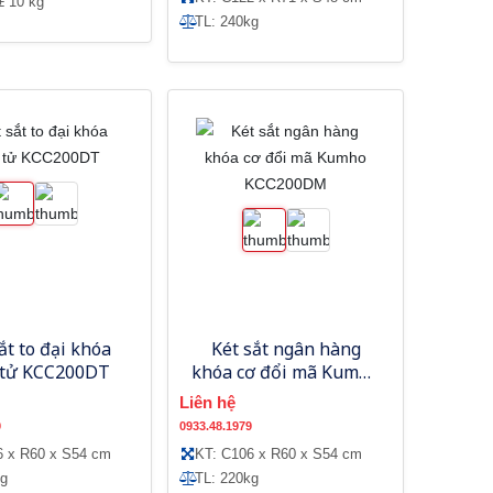
± 10 kg
TL: 240kg
ắt to đại khóa
Két sắt ngân hàng
 tử KCC200DT
khóa cơ đổi mã Kumho
KCC200DM
Liên hệ
9
0933.48.1979
6 x R60 x S54 cm
KT: C106 x R60 x S54 cm
kg
TL: 220kg