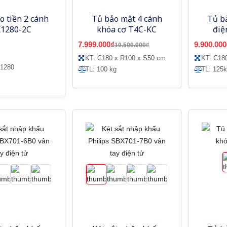
o tiền 2 cánh
Tủ bảo mật 4 cánh
Tủ b
1280-2C
khóa cơ T4C-KC
điệ
7.999.000₫
9.900.000
10.500.000₫
KT: C180 x R100 x S50 cm
KT: C18
R1280
TL: 100 kg
TL: 125