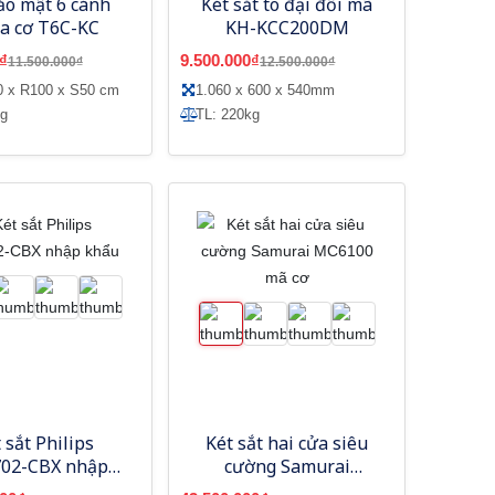
ảo mật 6 cánh
Két sắt to đại đổi mã
a cơ T6C-KC
KH-KCC200DM
₫
9.500.000₫
11.500.000₫
12.500.000₫
0 x R100 x S50 cm
1.060 x 600 x 540mm
kg
TL: 220kg
 sắt Philips
Két sắt hai cửa siêu
02-CBX nhập
cường Samurai
khẩu
MC6100 mã cơ