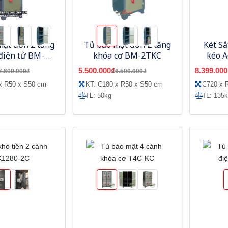
mật đơn 2 tầng
Tủ bảo mật đơn 2 tầng
Két Sắ
điện tử BM-
khóa cơ BM-2TKC
kéo 
2TKDT
5.500.000₫
8.399.000
7.600.000₫
6.500.000₫
x R50 x S50 cm
KT: C180 x R50 x S50 cm
C720 x 
TL: 50kg
TL: 135