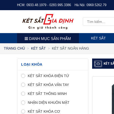
HCM:
0933.48.1979 - 0283.995.3386
Hà Nội:
0969.5262.79
KÉT SẮT
DANH MỤC SẢN PHẨM
KÉT SẮT NGÂN HÀNG
TRANG CHỦ
KÉT SẮT
KÉT S
LOẠI KHÓA
KÉT SẮT KHÓA ĐIỆN TỬ
KÉT SẮT KHÓA VÂN TAY
KÉT SẮT THÔNG MINH
NHẬN DIỆN KHUÔN MẶT
KÉT SẮT KHÓA CƠ