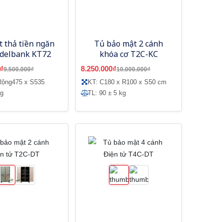
t thả tiền ngăn
Tủ bảo mật 2 cánh
Adelbank KT72
khóa cơ T2C-KC
₫
8.250.000₫
9.500.000₫
10.000.000₫
Rộng475 x S535
KT: C180 x R100 x S50 cm
kg
TL: 90 ± 5 kg