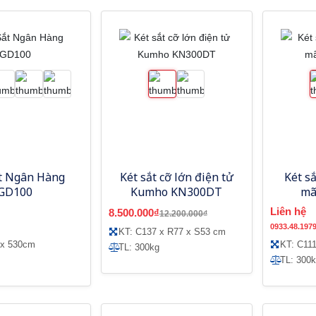
ắt Ngân Hàng
Két sắt cỡ lớn điện tử
Két s
GD100
Kumho KN300DT
mã
Liên hệ
8.500.000₫
12.200.000₫
0933.48.197
KT: C137 x R77 x S53 cm
 x 530cm
KT: C11
TL: 300kg
TL: 300