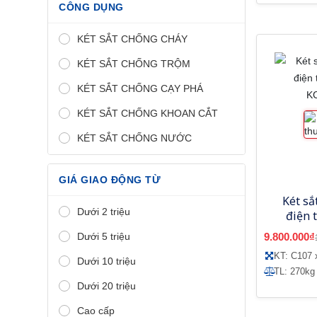
CÔNG DỤNG
KÉT SẮT CHỐNG CHÁY
KÉT SẮT CHỐNG TRỘM
KÉT SẮT CHỐNG CẠY PHÁ
KÉT SẮT CHỐNG KHOAN CẮT
KÉT SẮT CHỐNG NƯỚC
GIÁ GIAO ĐỘNG TỪ
Két sắ
Dưới 2 triệu
điện 
K
Dưới 5 triệu
9.800.000₫
KT: C107 
Dưới 10 triệu
TL: 270kg
Dưới 20 triệu
Cao cấp