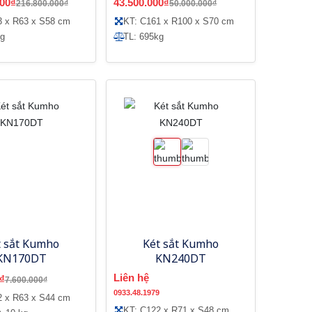
000₫
43.500.000₫
216.800.000₫
50.000.000₫
3 x R63 x S58 cm
KT: C161 x R100 x S70 cm
kg
TL: 695kg
t sắt Kumho
Két sắt Kumho
KN170DT
KN240DT
Liên hệ
₫
7.600.000₫
0933.48.1979
2 x R63 x S44 cm
KT: C122 x R71 x S48 cm