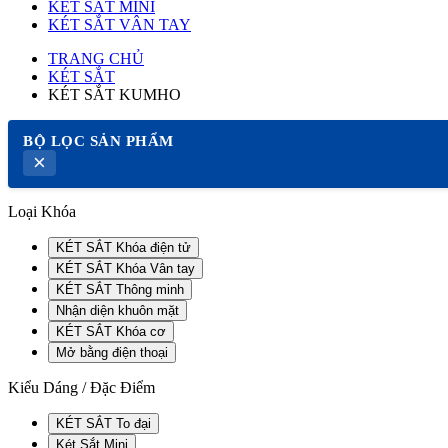
KÉT SẮT MINI
KÉT SẮT VÂN TAY
TRANG CHỦ
KÉT SẮT
KÉT SẮT KUMHO
BỘ LỌC SẢN PHẨM
×
Loại Khóa
KÉT SẮT Khóa điện tử
KÉT SẮT Khóa Vân tay
KÉT SẮT Thông minh
Nhận diện khuôn mặt
KÉT SẮT Khóa cơ
Mở bằng điện thoại
Kiểu Dáng / Đặc Điểm
KÉT SẮT To đại
Két Sắt Mini