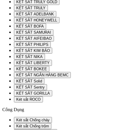
KÉT SẮT TRULY GOLD
KÉT SẮT TRULY
KÉT SẮT ADELBANK
KÉT SẮT HONEYWELL
KÉT SẮT BOFA
KÉT SẮT SAMURAI
KÉT SẮT AIFEIBAO
KÉT SẮT PHILIPS
KÉT SẮT KIM BẢO
KÉT SẮT NIKA
KÉT SẮT LIBERTY
KÉT SẮT BOKEE
KÉT SẮT NGÂN HÀNG BEMC
KÉT SẮT Solid
KÉT SẮT Sentry
KÉT SẮT GORILLA
Két sắt ROCO
Công Dụng
Két sắt Chống cháy
Két sắt Chống trộm