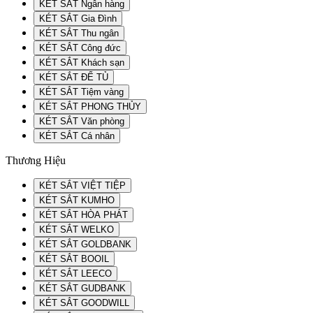
KÉT SẮT Ngân hàng
KÉT SẮT Gia Đình
KÉT SẮT Thu ngân
KÉT SẮT Công đức
KÉT SẮT Khách sạn
KÉT SẮT ĐỂ TỦ
KÉT SẮT Tiệm vàng
KÉT SẮT PHONG THỦY
KÉT SẮT Văn phòng
KÉT SẮT Cá nhân
Thương Hiệu
KÉT SẮT VIỆT TIỆP
KÉT SẮT KUMHO
KÉT SẮT HÒA PHÁT
KÉT SẮT WELKO
KÉT SẮT GOLDBANK
KÉT SẮT BOOIL
KÉT SẮT LEECO
KÉT SẮT GUDBANK
KÉT SẮT GOODWILL