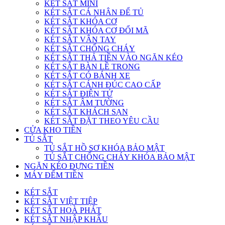
KÉT SẮT MINI
KÉT SẮT CÁ NHÂN ĐỂ TỦ
KÉT SẮT KHÓA CƠ
KÉT SẮT KHÓA CƠ ĐỔI MÃ
KÉT SẮT VÂN TAY
KÉT SẮT CHỐNG CHÁY
KÉT SẮT THẢ TIỀN VÀO NGĂN KÉO
KÉT SẮT BÀN LỀ TRONG
KÉT SẮT CÓ BÁNH XE
KÉT SẮT CÁNH ĐÚC CAO CẤP
KÉT SẮT ĐIỆN TỬ
KÉT SẮT ÂM TƯỜNG
KÉT SẮT KHÁCH SẠN
KÉT SẮT ĐẶT THEO YÊU CẦU
CỬA KHO TIỀN
TỦ SẮT
TỦ SẮT HỒ SƠ KHÓA BẢO MẬT
TỦ SẮT CHỐNG CHÁY KHÓA BẢO MẬT
NGĂN KÉO ĐỰNG TIỀN
MÁY ĐẾM TIỀN
KÉT SẮT
KÉT SẮT VIỆT TIỆP
KÉT SẮT HOÀ PHÁT
KÉT SẮT NHẬP KHẨU