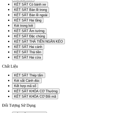
KÉT SẮT Có bánh xe
KÉT SẮT Bàn lề trong
KÉT SẮT Bàn lề ngoài
KÉT SẮT Hai tầng
Két trong két
KÉT SẮT Âm tường
KÉT SẮT Đặc chủng
KÉT SẮT THẢ TIỀN NGĂN KÉO
KÉT SẮT Hai cánh
KÉT SẮT Thả tiền
KÉT SẮT Hai cửa
Chất Liệu
KÉT SẮT Thép tấm
Két sắt Cánh đúc
Kết hợp mã số
KÉT SẮT KHÓA CƠ Thường
KÉT SẮT KHÓA CƠ Đổi mã
Đối Tượng Sử Dụng