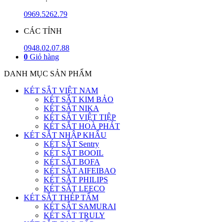
0969.5262.79
CÁC TỈNH
0948.02.07.88
0
Giỏ hàng
DANH MỤC SẢN PHẨM
KÉT SẮT VIỆT NAM
KÉT SẮT KIM BẢO
KÉT SẮT NIKA
KÉT SẮT VIỆT TIỆP
KÉT SẮT HOÀ PHÁT
KÉT SẮT NHẬP KHẨU
KÉT SẮT Sentry
KÉT SẮT BOOIL
KÉT SẮT BOFA
KÉT SẮT AIFEIBAO
KÉT SẮT PHILIPS
KÉT SẮT LEECO
KÉT SẮT THÉP TẤM
KÉT SẮT SAMURAI
KÉT SẮT TRULY