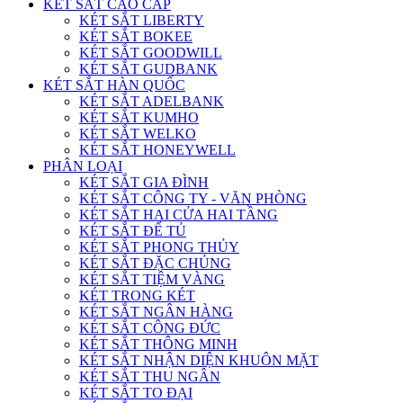
KÉT SẮT CAO CẤP
KÉT SẮT LIBERTY
KÉT SẮT BOKEE
KÉT SẮT GOODWILL
KÉT SẮT GUDBANK
KÉT SẮT HÀN QUỐC
KÉT SẮT ADELBANK
KÉT SẮT KUMHO
KÉT SẮT WELKO
KÉT SẮT HONEYWELL
PHÂN LOẠI
KÉT SẮT GIA ĐÌNH
KÉT SẮT CÔNG TY - VĂN PHÒNG
KÉT SẮT HAI CỬA HAI TẦNG
KÉT SẮT ĐỂ TỦ
KÉT SẮT PHONG THỦY
KÉT SẮT ĐẶC CHỦNG
KÉT SẮT TIỆM VÀNG
KÉT TRONG KÉT
KÉT SẮT NGÂN HÀNG
KÉT SẮT CÔNG ĐỨC
KÉT SẮT THÔNG MINH
KÉT SẮT NHẬN DIỆN KHUÔN MẶT
KÉT SẮT THU NGÂN
KÉT SẮT TO ĐẠI