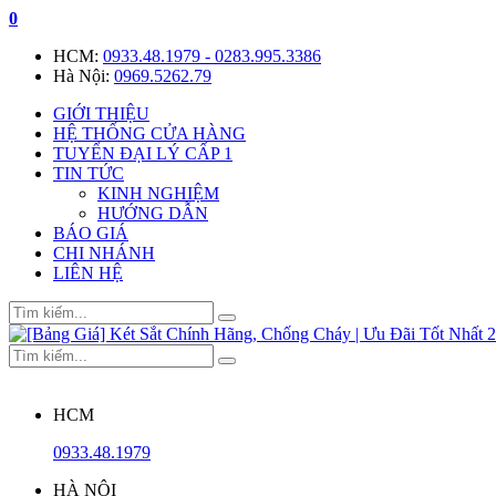
0
HCM:
0933.48.1979 - 0283.995.3386
Hà Nội:
0969.5262.79
GIỚI THIỆU
HỆ THỐNG CỬA HÀNG
TUYỂN ĐẠI LÝ CẤP 1
TIN TỨC
KINH NGHIỆM
HƯỚNG DẪN
BÁO GIÁ
CHI NHÁNH
LIÊN HỆ
HCM
0933.48.1979
HÀ NỘI