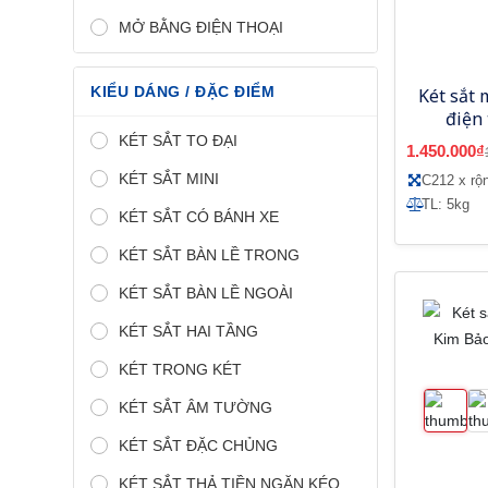
MỞ BẰNG ĐIỆN THOẠI
KIỂU DÁNG / ĐẶC ĐIỂM
Két sắt 
điện
KÉT SẮT TO ĐẠI
1.450.000₫
KÉT SẮT MINI
C212 x rộ
TL: 5kg
KÉT SẮT CÓ BÁNH XE
KÉT SẮT BÀN LỀ TRONG
KÉT SẮT BÀN LỀ NGOÀI
KÉT SẮT HAI TẦNG
KÉT TRONG KÉT
KÉT SẮT ÂM TƯỜNG
KÉT SẮT ĐẶC CHỦNG
KÉT SẮT THẢ TIỀN NGĂN KÉO