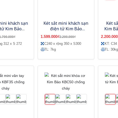
mini khách sạn
Két sắt mini khách sạn
Két s
 tử Kim Bảo
điện tử Kim Bảo
Kim B
KBE212
KBE240
1.599.000₫
2.200.000
1.700.000₫
2.200.000₫
ng 312 x S 272
C240 x rộng 350 x S300
KT: C34
TL: 7kg
TL: 30kg