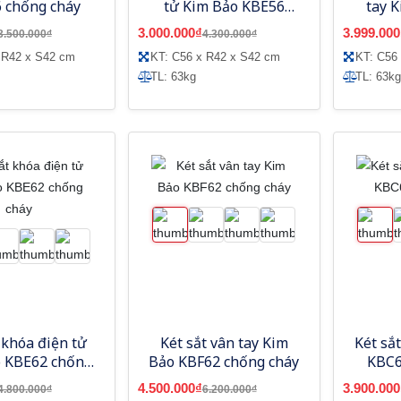
 chống cháy
tử Kim Bảo KBE56
tay 
chống cháy
c
3.000.000₫
3.999.000
3.500.000₫
4.300.000₫
 R42 x S42 cm
KT: C56 x R42 x S42 cm
KT: C56
TL: 63kg
TL: 63kg
 khóa điện tử
Két sắt vân tay Kim
Két sắ
 KBE62 chống
Bảo KBF62 chống cháy
KBC6
cháy
4.500.000₫
3.900.000
4.800.000₫
6.200.000₫