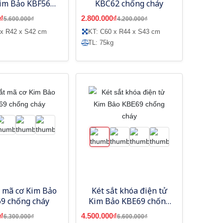
Kim Bảo KBF56
KBC62 chống cháy
hống cháy
₫
2.800.000₫
5.600.000₫
4.200.000₫
 x R42 x S42 cm
KT: C60 x R44 x S43 cm
TL: 75kg
t mã cơ Kim Bảo
Két sắt khóa điện tử
9 chống cháy
Kim Bảo KBE69 chống
cháy
₫
4.500.000₫
6.300.000₫
6.600.000₫