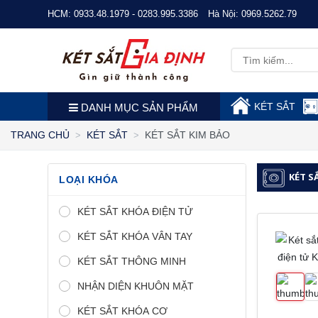
HCM:
0933.48.1979 - 0283.995.3386
Hà Nội:
0969.5262.79
KÉT SẮT
DANH MỤC SẢN PHẨM
KÉT SẮT KIM BẢO
TRANG CHỦ
KÉT SẮT
KÉT S
LOẠI KHÓA
KÉT SẮT KHÓA ĐIỆN TỬ
KÉT SẮT KHÓA VÂN TAY
KÉT SẮT THÔNG MINH
NHẬN DIỆN KHUÔN MẶT
KÉT SẮT KHÓA CƠ