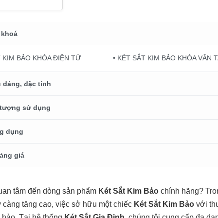
 khoá
T KIM BẢO KHÓA ĐIỆN TỬ
• KÉT SẮT KIM BẢO KHÓA VÂN 
 dáng, đặc tính
 tượng sử dụng
g dụng
ảng giá
uan tâm đến dòng sản phẩm
Két Sắt Kim Bảo
chính hãng? Tron
 càng tăng cao, việc sở hữu một chiếc
Két Sắt Kim Bảo
với th
 hảo. Tại hệ thống
Két Sắt Gia Định
, chúng tôi cung cấp đa d