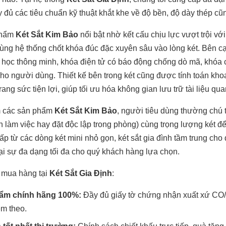
 đủ các tiêu chuẩn kỹ thuật khắt khe về độ bền, độ dày thép cũn
phẩm
Két Sắt Kim Bảo
nổi bật nhờ kết cấu chịu lực vượt trội v
ùng hệ thống chốt khóa đúc đặc xuyên sâu vào lòng két. Bên c
ắc học thông minh, khóa điện tử có báo động chống dò mã, khóa 
 cho người dùng. Thiết kế bên trong két cũng được tính toán kh
ang sức tiện lợi, giúp tối ưu hóa không gian lưu trữ tài liệu quan
m các sản phẩm
Két Sắt Kim Bảo
, người tiêu dùng thường chú t
n làm việc hay đặt độc lập trong phòng) cùng trọng lượng két đ
ấp từ các dòng két mini nhỏ gọn, két sắt gia đình tầm trung cho
lại sự đa dạng tối đa cho quý khách hàng lựa chọn.
 mua hàng tại
Két Sắt Gia Định
:
ẩm chính hãng 100%:
Đầy đủ giấy tờ chứng nhận xuất xứ CO/
m theo.