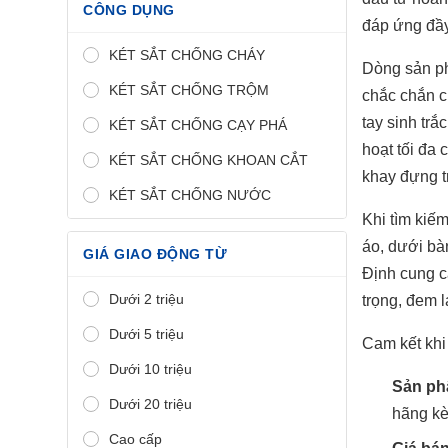
CÔNG DỤNG
đáp ứng đầy
KÉT SẮT CHỐNG CHÁY
Dòng sản 
KÉT SẮT CHỐNG TRỘM
chắc chắn c
tay sinh tr
KÉT SẮT CHỐNG CẠY PHÁ
hoạt tối đa
KÉT SẮT CHỐNG KHOAN CẮT
khay đựng tr
KÉT SẮT CHỐNG NƯỚC
Khi tìm kiế
áo, dưới bà
GIÁ GIAO ĐỘNG TỪ
Định cung c
Dưới 2 triệu
trọng, đem 
Dưới 5 triệu
Cam kết khi
Dưới 10 triệu
Sản ph
Dưới 20 triệu
hãng kè
Cao cấp