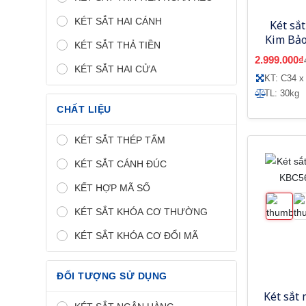
KÉT SẮT HAI CÁNH
Két sắt
Kim Bảo
KÉT SẮT THẢ TIỀN
2.999.000₫
KÉT SẮT HAI CỬA
KT: C34 x
TL: 30kg
CHẤT LIỆU
KÉT SẮT THÉP TẤM
KÉT SẮT CÁNH ĐÚC
KẾT HỢP MÃ SỐ
KÉT SẮT KHÓA CƠ THƯỜNG
KÉT SẮT KHÓA CƠ ĐỔI MÃ
ĐỐI TƯỢNG SỬ DỤNG
Két sắt