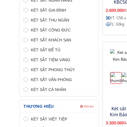
KÉT SẮT NGÂN HÀNG
KBC56
KÉT SẮT GIA ĐÌNH
2.600.000₫
KT: C56 x
KÉT SẮT THU NGÂN
TL: 63kg
KÉT SẮT CÔNG ĐỨC
KÉT SẮT KHÁCH SẠN
KÉT SẮT ĐỂ TỦ
KÉT SẮT TIỆM VÀNG
KÉT SẮT PHONG THỦY
KÉT SẮT VĂN PHÒNG
KÉT SẮT CÁ NHÂN
THƯƠNG HIỆU
Xóa lọc
Két sắt
Kim Bảo
KÉT SẮT VIỆT TIỆP
3.300.000₫