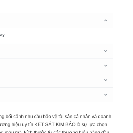
TAY
g bối cảnh nhu cầu bảo vệ tài sản cá nhân và doanh
ương hiệu uy tín KÉT SẮT KIM BẢO là sự lựa chọn
ạng mẫu mã, kích thước từ các thương hiệu hàng đầu,