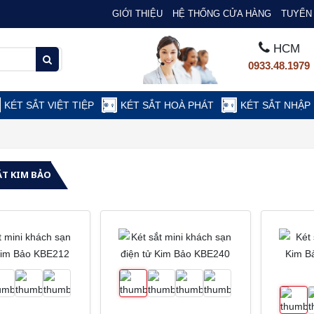
GIỚI THIỆU
HỆ THỐNG CỬA HÀNG
TUYỂN 
HCM
0933.48.1979
KÉT SẮT VIỆT TIỆP
KÉT SẮT HOÀ PHÁT
KÉT SẮT NHẬP
ẮT KIM BẢO