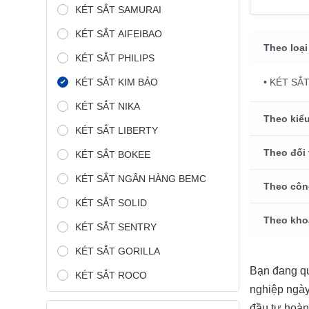
KÉT SẮT SAMURAI
KÉT SẮT AIFEIBAO
Theo loại
KÉT SẮT PHILIPS
KÉT SẮT KIM BẢO
• KÉT SẮ
KÉT SẮT NIKA
Theo kiểu
KÉT SẮT LIBERTY
Theo đối
KÉT SẮT BOKEE
KÉT SẮT NGÂN HÀNG BEMC
Theo côn
KÉT SẮT SOLID
Theo kho
KÉT SẮT SENTRY
KÉT SẮT GORILLA
Bạn đang q
KÉT SẮT ROCO
nghiệp ngày
đầu tư hoàn