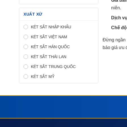
Giá bán
niên.
XUẤT XỨ
Dịch v
KÉT SẮT NHẬP KHẨU
Chế độ 
KÉT SẮT VIỆT NAM
Đừng ngần n
KÉT SẮT HÀN QUỐC
báo giá ưu 
KÉT SẮT THÁI LAN
KÉT SẮT TRUNG QUỐC
KÉT SẮT MỸ