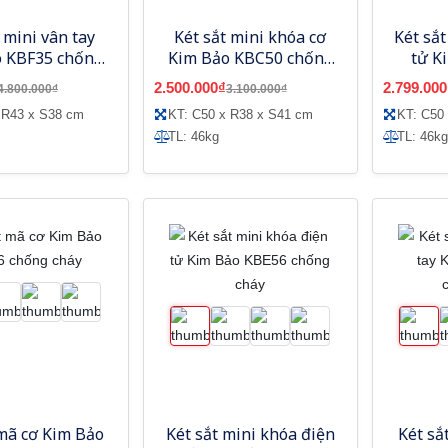
 mini vân tay
Két sắt mini khóa cơ
Két sắ
 KBF35 chống
Kim Bảo KBC50 chống
tử K
cháy
cháy
c
2.500.000₫
2.799.000
4.800.000₫
3.100.000₫
 R43 x S38 cm
KT: C50 x R38 x S41 cm
KT: C50
TL: 46kg
TL: 46kg
 mã cơ Kim Bảo
Két sắt mini khóa điện
Két sắ