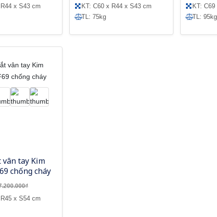
 R44 x S43 cm
KT: C60 x R44 x S43 cm
KT: C69
TL: 75kg
TL: 95kg
t vân tay Kim
69 chống cháy
7.200.000₫
 R45 x S54 cm