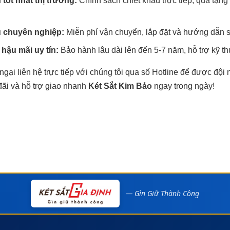
 tốt nhất thị trường:
Chính sách chiết khấu trực tiếp, quà tặn
ụ chuyên nghiệp:
Miễn phí vận chuyển, lắp đặt và hướng dẫn s
hậu mãi uy tín:
Bảo hành lâu dài lên đến 5-7 năm, hỗ trợ kỹ thu
gại liên hệ trực tiếp với chúng tôi qua số Hotline để được đội
đãi và hỗ trợ giao nhanh
Két Sắt Kim Bảo
ngay trong ngày!
— Gìn Giữ Thành Công