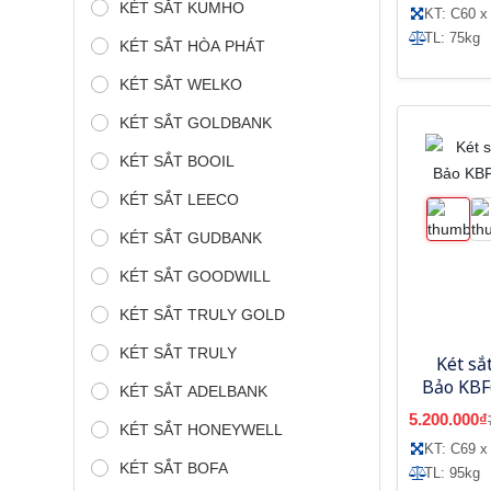
KÉT SẮT KUMHO
KT: C60 x
TL: 75kg
KÉT SẮT HÒA PHÁT
KÉT SẮT WELKO
KÉT SẮT GOLDBANK
KÉT SẮT BOOIL
KÉT SẮT LEECO
KÉT SẮT GUDBANK
KÉT SẮT GOODWILL
KÉT SẮT TRULY GOLD
KÉT SẮT TRULY
Két sắ
Bảo KBF
KÉT SẮT ADELBANK
5.200.000₫
KÉT SẮT HONEYWELL
KT: C69 x
KÉT SẮT BOFA
TL: 95kg