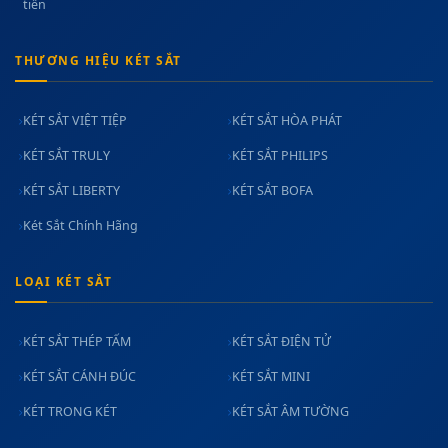
tiền
THƯƠNG HIỆU KÉT SẮT
KÉT SẮT VIỆT TIỆP
KÉT SẮT HÒA PHÁT
KÉT SẮT TRULY
KÉT SẮT PHILIPS
KÉT SẮT LIBERTY
KÉT SẮT BOFA
Két Sắt Chính Hãng
LOẠI KÉT SẮT
KÉT SẮT THÉP TẤM
KÉT SẮT ĐIỆN TỬ
KÉT SẮT CÁNH ĐÚC
KÉT SẮT MINI
KÉT TRONG KÉT
KÉT SẮT ÂM TƯỜNG