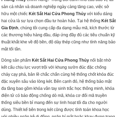
sản cá nhân và doanh nghiệp ngày càng tăng cao, việc sở
hữu một chiếc
Két Sắt Hai Cửa Phong Thủy
với kiểu dáng
hai cửa là sự lựa chọn đầu tư hoàn hảo. Tại hệ thống
Két Sắt
Gia Định
, chúng tôi cung cấp đa dạng mẫu mã, kích thước từ
các thương hiệu hàng đầu, đáp ứng đầy đủ các tiêu chuẩn kỹ
thuật khắt khe về độ bền, độ dày thép cũng như tính năng bảo
mật tối tân.
Dòng sản phẩm
Két Sắt Hai Cửa Phong Thủy
nổi bật nhờ
kết cấu chịu lực vượt trội với khung sườn đúc đặc chống
cháy cạy phá, bản lề chắc chắn cùng hệ thống chốt khóa đúc
đặc xuyên sâu vào lòng két. Bên cạnh đó, hệ thống bảo mật
đa tầng bao gồm khóa vân tay sinh trắc học thông minh, khóa
điện tử có báo động chống dò mã, khóa cơ đổi mã truyền
thống siêu bền bỉ mang đến sự linh hoạt tối đa cho người
dùng. Thiết kế bên trong két cũng được tính toán khoa học
với nhiều ngăn kệ di động, ngăn bí mật hoặc khay đựng trang