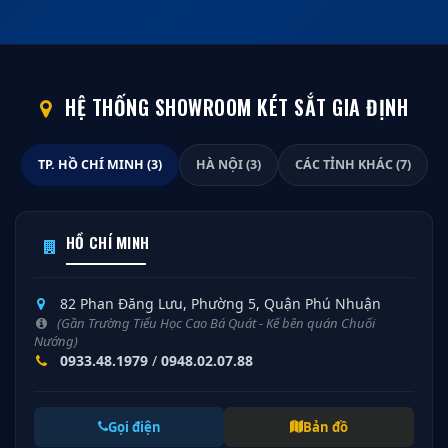
HỆ THỐNG SHOWROOM KÉT SẮT GIA ĐỊNH
TP. HỒ CHÍ MINH (3)
HÀ NỘI (3)
CÁC TỈNH KHÁC (7)
HỒ CHÍ MINH
82 Phan Đăng Lưu, Phường 5, Quận Phú Nhuận
(Gần Trường Tiểu Học Cao Bá Quát - Kế bên quán Chuối
Nướng)
0933.48.1979
/
0948.02.07.88
Gọi điện
Bản đồ