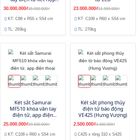
khóa cơ và App thông
30.000.000₫
23.000.000₫
35.000.000₫
31.999.000₫
minh
KT: C88 x R55 x S54 cm
KT: C108 x R60 x S54 cm
TL: 293kg
TL: 270kg
Két sắt Samurai
Két sắt phong thủy
MF510 khóa vân tay
điện tử báo động
điện tử, app điện
VE425 (Hưng Vượng)
thoại
25.000.000₫
2.500.000₫
29.500.000₫
3.300.000₫
KT: C108 x R60 x S54 cm
C425 x rộng 310 x S425