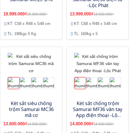
-Lộc Phát
19.999.000₫
13.999.000₫
25.000.000₫
18.500.000₫
KT: C58 x R48 x S48 cm
KT: C68 x R48 x S48 cm
TL: 190kg± 5 Kg
TL: 160kg ± 5
Két sắt siêu chống
Két sắt chống trộm
trộm Samurai MC36
Samurai MF36 vân tay
mã cơ
App điện thoại -Lộc
Phát
13.600.000₫
14.800.000₫
14.500.000₫
16.500.000₫