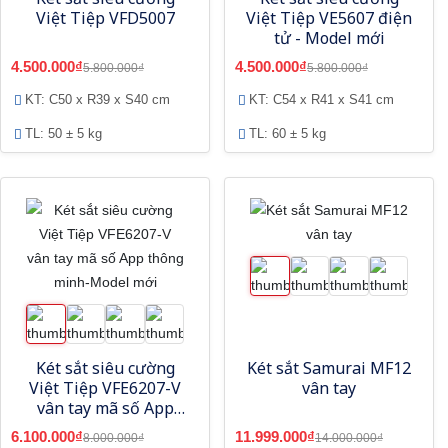
Việt Tiệp VFD5007
Việt Tiệp VE5607 điện
tử - Model mới
4.500.000₫
4.500.000₫
5.800.000₫
5.800.000₫
KT: C50 x R39 x S40 cm
KT: C54 x R41 x S41 cm
TL: 50 ± 5 kg
TL: 60 ± 5 kg
Két sắt siêu cường
Két sắt Samurai MF12
Việt Tiệp VFE6207-V
vân tay
vân tay mã số App
thông minh-Model
6.100.000₫
11.999.000₫
8.000.000₫
14.000.000₫