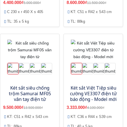
4.400.000₫
8.600.000₫
5.000.000₫
11.500.000₫
C 230 x r 450 X s 405
KT: C51 x R42 x S43 cm
TL: 35 ± 5 kg
TL: 88kg
Két sắt siêu chống
Két sắt Việt Tiệp siêu
trộm Samurai MF05
cường VE3307 điện tử
vân tay điện tử
báo động - Model mới
9.500.000₫
3.333.000₫
13.500.000₫
4.100.000₫
KT: C51 x R42 x S43 cm
KT: C36 x R44 x S39 cm
TL: 88kg
TL: 40 ± 5 kg