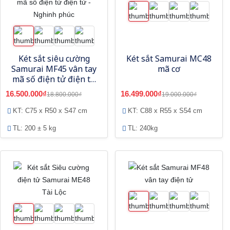
Két sắt siêu cường
Két sắt Samurai MC48
Samurai MF45 vân tay
mã cơ
mã số điện tử điện tử
- Nghinh phúc
16.500.000₫
16.499.000₫
18.800.000₫
19.000.000₫
KT: C75 x R50 x S47 cm
KT: C88 x R55 x S54 cm
TL: 200 ± 5 kg
TL: 240kg