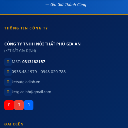
— Gìn Giữ Thành Công
THÔNG TIN CÔNG TY
CÔNG TY TNHH NỘI THẤT PHÚ GIA AN
(KÉT SẮT GIA ĐỊNH)
MST:
0313182157
0933.48.1979 - 0948 020 788
ketsatgiadinh.vn
ketgiadinh@gmail.com
ĐẠI DIỆN