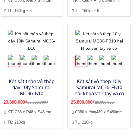
KT: C68 x R48 x S48 cm
KT: C68 x R48 x S48 cm
TL: 160kg ± 5
TL: 160kg ± 5
Két sắt thân vỏ thép
Két sắt vỏ thép 10ly
dày 10ly Samurai
Samurai MC36-FB10
MC36-B10
hai khóa vân tay và cơ
23.800.000₫
25.800.000₫
26.000.000₫
28.000.000₫
KT: C68 x R48 x S48 cm
C680 x rộng480 x S480mm
TL: 210kg
TL: 210kg