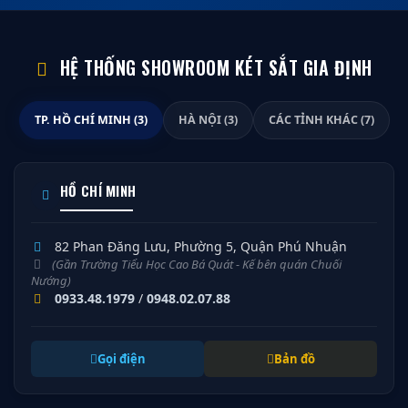
HỆ THỐNG SHOWROOM KÉT SẮT GIA ĐỊNH
TP. HỒ CHÍ MINH (3)
HÀ NỘI (3)
CÁC TỈNH KHÁC (7)
HỒ CHÍ MINH
82 Phan Đăng Lưu, Phường 5, Quận Phú Nhuận
(Gần Trường Tiểu Học Cao Bá Quát - Kế bên quán Chuối
Nướng)
0933.48.1979
/
0948.02.07.88
Gọi điện
Bản đồ