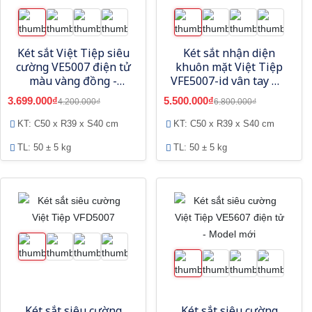
Két sắt Việt Tiệp siêu
Két sắt nhận diện
cường VE5007 điện tử
khuôn mặt Việt Tiệp
màu vàng đồng -
VFE5007-id vân tay mã
Model mới
số tích hợp app
3.699.000₫
5.500.000₫
4.200.000₫
6.800.000₫
KT: C50 x R39 x S40 cm
KT: C50 x R39 x S40 cm
TL: 50 ± 5 kg
TL: 50 ± 5 kg
Két sắt siêu cường
Két sắt siêu cường