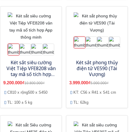
Két sắt siêu cường
Két sắt phong thủy
Việt Tiệp VFE8208 vân
điện tử VE590 (Tài
tay mã số tích hợp
Vượng)
App thông minh
9.200.000₫
3.999.000₫
10.800.000₫
5.000.000₫
C810 x rộng500 x S450
KT: C56 x R41 x S41 cm
TL: 100 ± 5 kg
TL: 62kg