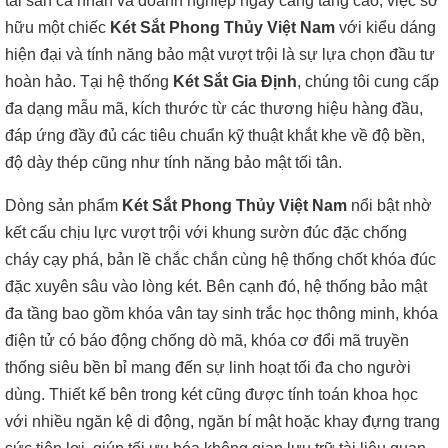
tài sản cá nhân và doanh nghiệp ngày càng tăng cao, việc sở
hữu một chiếc
Két Sắt Phong Thủy Việt Nam
với kiểu dáng
hiện đại và tính năng bảo mật vượt trội là sự lựa chọn đầu tư
hoàn hảo. Tại hệ thống
Két Sắt Gia Định
, chúng tôi cung cấp
đa dạng mẫu mã, kích thước từ các thương hiệu hàng đầu,
đáp ứng đầy đủ các tiêu chuẩn kỹ thuật khắt khe về độ bền,
độ dày thép cũng như tính năng bảo mật tối tân.
Dòng sản phẩm
Két Sắt Phong Thủy Việt Nam
nổi bật nhờ
kết cấu chịu lực vượt trội với khung sườn đúc đặc chống
cháy cạy phá, bản lề chắc chắn cùng hệ thống chốt khóa đúc
đặc xuyên sâu vào lòng két. Bên cạnh đó, hệ thống bảo mật
đa tầng bao gồm khóa vân tay sinh trắc học thông minh, khóa
điện tử có báo động chống dò mã, khóa cơ đổi mã truyền
thống siêu bền bỉ mang đến sự linh hoạt tối đa cho người
dùng. Thiết kế bên trong két cũng được tính toán khoa học
với nhiều ngăn kệ di động, ngăn bí mật hoặc khay đựng trang