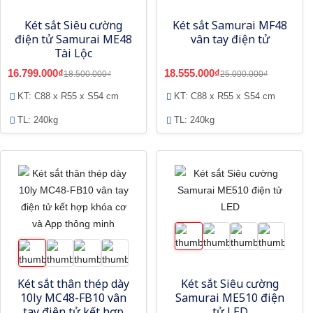
Két sắt Siêu cường
Két sắt Samurai MF48
điện tử Samurai ME48
vân tay điện tử
Tài Lộc
16.799.000₫
18.555.000₫
18.500.000₫
25.000.000₫
KT: C88 x R55 x S54 cm
KT: C88 x R55 x S54 cm
TL: 240kg
TL: 240kg
Két sắt thân thép dày
Két sắt Siêu cường
10ly MC48-FB10 vân
Samurai ME510 điện
tay điện tử kết hợp
tử LED