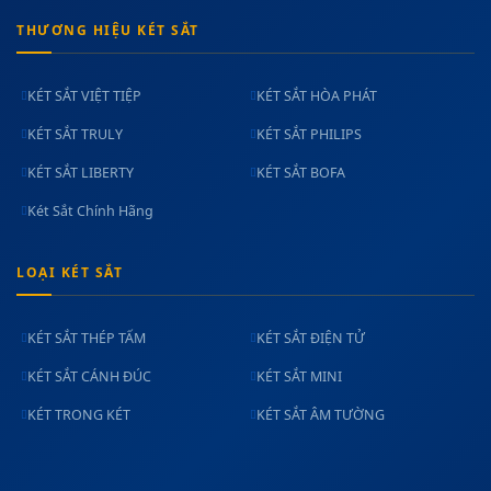
THƯƠNG HIỆU KÉT SẮT
KÉT SẮT VIỆT TIỆP
KÉT SẮT HÒA PHÁT
KÉT SẮT TRULY
KÉT SẮT PHILIPS
KÉT SẮT LIBERTY
KÉT SẮT BOFA
Két Sắt Chính Hãng
LOẠI KÉT SẮT
KÉT SẮT THÉP TẤM
KÉT SẮT ĐIỆN TỬ
KÉT SẮT CÁNH ĐÚC
KÉT SẮT MINI
KÉT TRONG KÉT
KÉT SẮT ÂM TƯỜNG