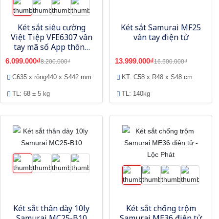
Két sắt siêu cường
Két sắt Samurai MF25
Việt Tiệp VFE6307 vân
vân tay điện tử
tay mã số App thông
minh - Model mới
6.099.000₫
13.999.000₫
8.200.000₫
16.500.000₫
C635 x rộng440 x S442 mm
KT: C58 x R48 x S48 cm
TL: 68 ± 5 kg
TL: 140kg
Két sắt thân dày 10ly
Két sắt chống trộm
Samurai MC25-B10
Samurai ME36 điện tử