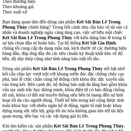
Theo thương hiệu
Theo khoảng giá
Theo xuất xứ
Bạn đang quan tâm đến dòng sản phẩm
Két Sắt Bàn Lề Trong
Phong Thủy
chính hãng? Trong bối cảnh nhu cầu bảo vệ tài sản cá
nhân và doanh nghiệp ngày càng tăng cao, việc sở hữu một chiếc
Két Sắt Bàn Lề Trong Phong Thủy
với kiểu dáng bàn lề trong là
sự lựa chọn đầu tư hoàn hảo. Tại hệ thống
Két Sắt Gia Định
,
chúng tôi cung cấp đa dạng mẫu mã, kích thước từ các thương hiệu
hàng đầu, đáp ứng đầy đủ các tiêu chuẩn kỹ thuật khắt khe về độ
bền, độ dày thép cũng như tính năng bảo mật tối tân.
Dòng sản phẩm
Két Sắt Bàn Lề Trong Phong Thủy
nổi bật nhờ
kết cấu chịu lực vượt trội với khung sườn đúc đặc chống cháy cạy
phá, bản lề chắc chắn cùng hệ thống chốt khóa đúc đặc xuyên sâu
vào lòng két. Bên cạnh đó, hệ thống bảo mật đa tầng bao gồm khóa
vân tay sinh trắc học thông minh, khóa điện tử có báo động chống
dò mã, khóa cơ đổi mã truyền thống siêu bền bỉ mang đến sự linh
hoạt tối đa cho người dùng. Thiết kế bên trong két cũng được tính
toán khoa học với nhiều ngăn kệ di động, ngăn bí mật hoặc khay
đựng trang sức tiện lợi, giúp tối ưu hóa không gian lưu trữ tài liệu
quan trọng, tiền bạc và các vật dụng giá trị lớn.
Khi tìm kiếm các sản phẩm
Két Sắt Bàn Lề Trong Phong Thủy
,