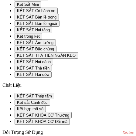
Két Sắt Mini
KÉT SẮT Có bánh xe
KÉT SẮT Bàn lề trong
KÉT SẮT Bàn lề ngoài
KÉT SẮT Hai tầng
Két trong két
KÉT SẮT Âm tường
KÉT SẮT Đặc chủng
KÉT SẮT THẢ TIỀN NGĂN KÉO
KÉT SẮT Hai cánh
KÉT SẮT Thả tiền
KÉT SẮT Hai cửa
Chất Liệu
KÉT SẮT Thép tấm
Két sắt Cánh đúc
Kết hợp mã số
KÉT SẮT KHÓA CƠ Thường
KÉT SẮT KHÓA CƠ Đổi mã
Đối Tượng Sử Dụng
Xóa lọc