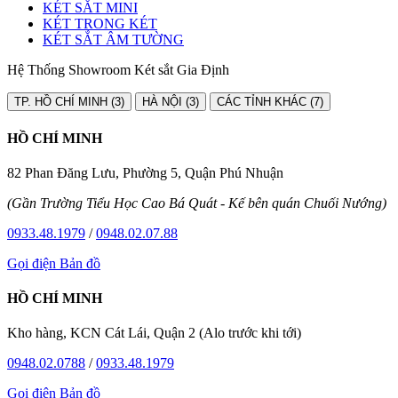
KÉT SẮT MINI
KÉT TRONG KÉT
KÉT SẮT ÂM TƯỜNG
Hệ Thống Showroom Két sắt Gia Định
TP. HỒ CHÍ MINH (3)
HÀ NỘI (3)
CÁC TỈNH KHÁC (7)
HỒ CHÍ MINH
82 Phan Đăng Lưu, Phường 5, Quận Phú Nhuận
(Gần Trường Tiểu Học Cao Bá Quát - Kế bên quán Chuối Nướng)
0933.48.1979
/
0948.02.07.88
Gọi điện
Bản đồ
HỒ CHÍ MINH
Kho hàng, KCN Cát Lái, Quận 2 (Alo trước khi tới)
0948.02.0788
/
0933.48.1979
Gọi điện
Bản đồ