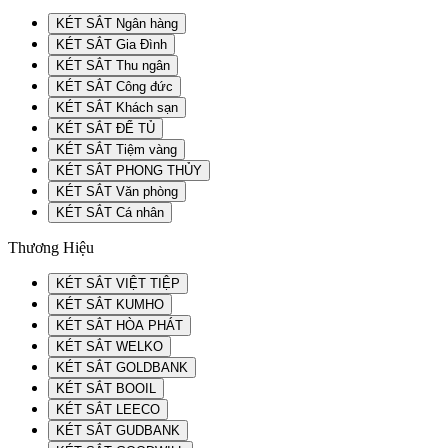
KÉT SẮT Ngân hàng
KÉT SẮT Gia Đình
KÉT SẮT Thu ngân
KÉT SẮT Công đức
KÉT SẮT Khách sạn
KÉT SẮT ĐỂ TỦ
KÉT SẮT Tiệm vàng
KÉT SẮT PHONG THỦY
KÉT SẮT Văn phòng
KÉT SẮT Cá nhân
Thương Hiệu
KÉT SẮT VIỆT TIỆP
KÉT SẮT KUMHO
KÉT SẮT HÒA PHÁT
KÉT SẮT WELKO
KÉT SẮT GOLDBANK
KÉT SẮT BOOIL
KÉT SẮT LEECO
KÉT SẮT GUDBANK