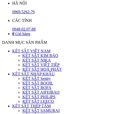
HÀ NỘI
0969.5262.79
CÁC TỈNH
0948.02.07.88
0
Giỏ hàng
DANH MỤC SẢN PHẨM
KÉT SẮT VIỆT NAM
KÉT SẮT KIM BẢO
KÉT SẮT NIKA
KÉT SẮT VIỆT TIỆP
KÉT SẮT HOÀ PHÁT
KÉT SẮT NHẬP KHẨU
KÉT SẮT Sentry
KÉT SẮT BOOIL
KÉT SẮT BOFA
KÉT SẮT AIFEIBAO
KÉT SẮT PHILIPS
KÉT SẮT LEECO
KÉT SẮT THÉP TẤM
KÉT SẮT SAMURAI