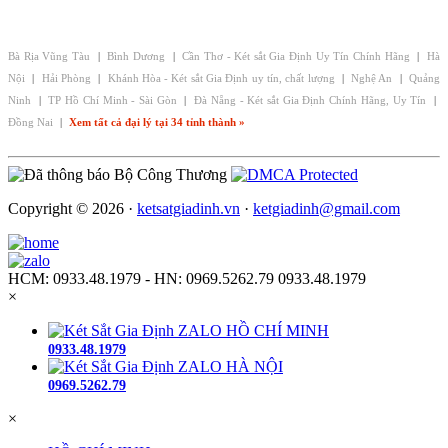
CHI NHÁNH - ĐẠI LÝ KÉT SẮT GIA ĐỊNH:
Bà Rịa Vũng Tàu
|
Bình Dương
|
Cần Thơ - Két sắt Gia Định Uy Tín Chính Hãng
|
Hà
Nội
|
Hải Phòng
|
Khánh Hòa - Két sắt Gia Định uy tín, chất lượng
|
Nghệ An
|
Quảng
Ninh
|
TP Hồ Chí Minh - Sài Gòn
|
Đà Nẵng - Két sắt Gia Định Chính Hãng, Uy Tín
|
Đồng Nai
|
Xem tất cả đại lý tại 34 tỉnh thành »
Copyright © 2026 ·
ketsatgiadinh.vn
·
ketgiadinh@gmail.com
HCM: 0933.48.1979 - HN: 0969.5262.79
0933.48.1979
×
ZALO HỒ CHÍ MINH
0933.48.1979
ZALO HÀ NỘI
0969.5262.79
×