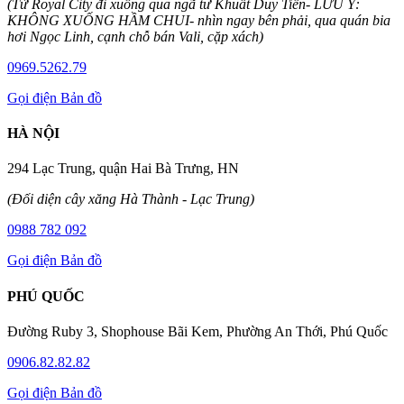
(Từ Royal City đi xuống qua ngã tư Khuất Duy Tiến- LƯU Ý:
KHÔNG XUỐNG HẦM CHUI- nhìn ngay bên phải, qua quán bia
hơi Ngọc Linh, cạnh chỗ bán Vali, cặp xách)
0969.5262.79
Gọi điện
Bản đồ
HÀ NỘI
294 Lạc Trung, quận Hai Bà Trưng, HN
(Đối diện cây xăng Hà Thành - Lạc Trung)
0988 782 092
Gọi điện
Bản đồ
PHÚ QUỐC
Đường Ruby 3, Shophouse Bãi Kem, Phường An Thới, Phú Quốc
0906.82.82.82
Gọi điện
Bản đồ