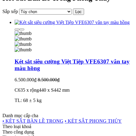
Sắp xếp
Lọc
Két sắt siêu cường Việt Tiệp VFE6307 vân tay
màu hồng
6.500.000₫
8.500.000₫
C635 x rộng440 x S442 mm
TL: 68 ± 5 kg
Danh mục cấp cha
• KÉT SẮT BÀN LỀ TRONG
• KÉT SẮT PHONG THỦY
Theo loại khoá
Theo công dụng