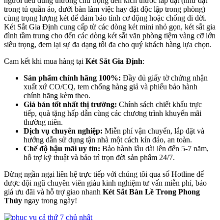
người tiêu dùng thường chú trọng đến kích thước lắp đặt (như đặt
trong tủ quần áo, dưới bàn làm việc hay đặt độc lập trong phòng)
cùng trọng lượng két để đảm bảo tính cơ động hoặc chống di dời.
Két Sắt Gia Định cung cấp từ các dòng két mini nhỏ gọn, két sắt gia
đình tầm trung cho đến các dòng két sắt văn phòng tiệm vàng cỡ lớn
siêu trọng, đem lại sự đa dạng tối đa cho quý khách hàng lựa chọn.
Cam kết khi mua hàng tại
Két Sắt Gia Định
:
Sản phẩm chính hãng 100%:
Đầy đủ giấy tờ chứng nhận
xuất xứ CO/CQ, tem chống hàng giả và phiếu bảo hành
chính hãng kèm theo.
Giá bán tốt nhất thị trường:
Chính sách chiết khấu trực
tiếp, quà tặng hấp dẫn cùng các chương trình khuyến mãi
thường niên.
Dịch vụ chuyên nghiệp:
Miễn phí vận chuyển, lắp đặt và
hướng dẫn sử dụng tận nhà một cách kín đáo, an toàn.
Chế độ hậu mãi uy tín:
Bảo hành lâu dài lên đến 5-7 năm,
hỗ trợ kỹ thuật và bảo trì trọn đời sản phẩm 24/7.
Đừng ngần ngại liên hệ trực tiếp với chúng tôi qua số Hotline để
được đội ngũ chuyên viên giàu kinh nghiệm tư vấn miễn phí, báo
giá ưu đãi và hỗ trợ giao nhanh
Két Sắt Bàn Lề Trong Phong
Thủy
ngay trong ngày!