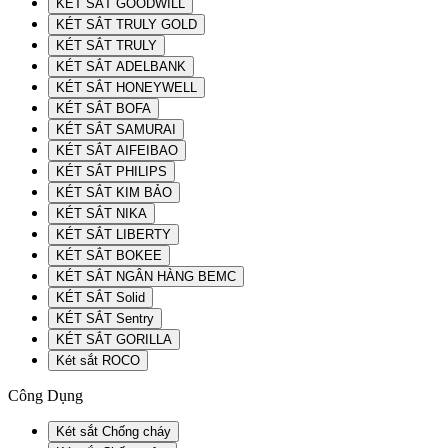
KÉT SẮT GOODWILL
KÉT SẮT TRULY GOLD
KÉT SẮT TRULY
KÉT SẮT ADELBANK
KÉT SẮT HONEYWELL
KÉT SẮT BOFA
KÉT SẮT SAMURAI
KÉT SẮT AIFEIBAO
KÉT SẮT PHILIPS
KÉT SẮT KIM BẢO
KÉT SẮT NIKA
KÉT SẮT LIBERTY
KÉT SẮT BOKEE
KÉT SẮT NGÂN HÀNG BEMC
KÉT SẮT Solid
KÉT SẮT Sentry
KÉT SẮT GORILLA
Két sắt ROCO
Công Dụng
Két sắt Chống cháy