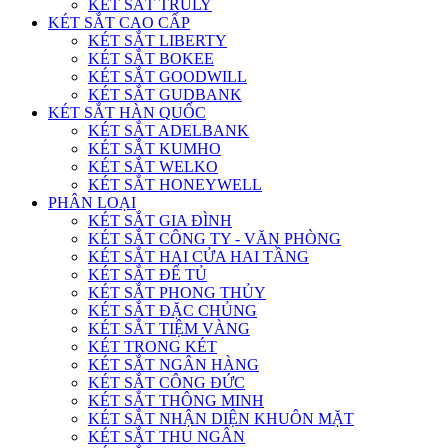
KÉT SẮT TRULY
KÉT SẮT CAO CẤP
KÉT SẮT LIBERTY
KÉT SẮT BOKEE
KÉT SẮT GOODWILL
KÉT SẮT GUDBANK
KÉT SẮT HÀN QUỐC
KÉT SẮT ADELBANK
KÉT SẮT KUMHO
KÉT SẮT WELKO
KÉT SẮT HONEYWELL
PHÂN LOẠI
KÉT SẮT GIA ĐÌNH
KÉT SẮT CÔNG TY - VĂN PHÒNG
KÉT SẮT HAI CỬA HAI TẦNG
KÉT SẮT ĐỂ TỦ
KÉT SẮT PHONG THỦY
KÉT SẮT ĐẶC CHỦNG
KÉT SẮT TIỆM VÀNG
KÉT TRONG KÉT
KÉT SẮT NGÂN HÀNG
KÉT SẮT CÔNG ĐỨC
KÉT SẮT THÔNG MINH
KÉT SẮT NHẬN DIỆN KHUÔN MẶT
KÉT SẮT THU NGÂN