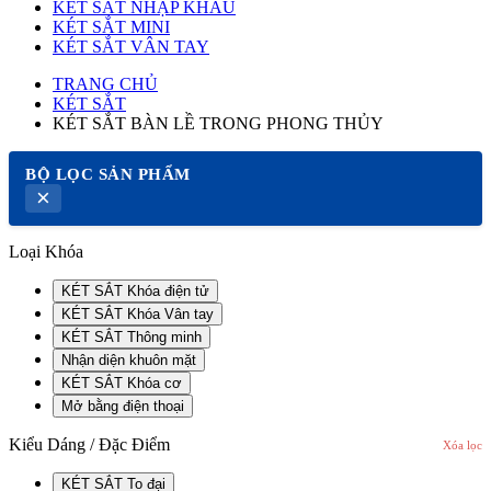
KÉT SẮT NHẬP KHẨU
KÉT SẮT MINI
KÉT SẮT VÂN TAY
TRANG CHỦ
KÉT SẮT
KÉT SẮT BÀN LỀ TRONG PHONG THỦY
BỘ LỌC SẢN PHẨM
×
Loại Khóa
KÉT SẮT Khóa điện tử
KÉT SẮT Khóa Vân tay
KÉT SẮT Thông minh
Nhận diện khuôn mặt
KÉT SẮT Khóa cơ
Mở bằng điện thoại
Kiểu Dáng / Đặc Điểm
Xóa lọc
KÉT SẮT To đại