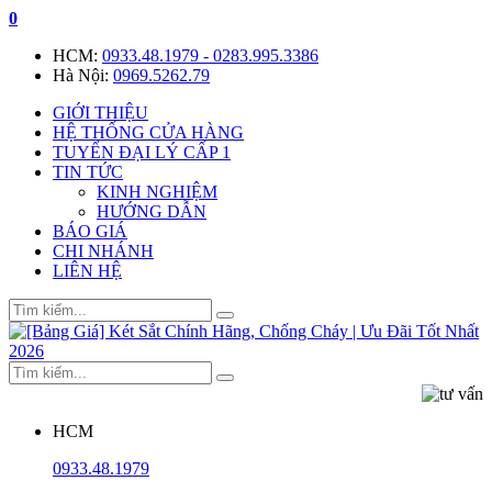
0
HCM:
0933.48.1979 - 0283.995.3386
Hà Nội:
0969.5262.79
GIỚI THIỆU
HỆ THỐNG CỬA HÀNG
TUYỂN ĐẠI LÝ CẤP 1
TIN TỨC
KINH NGHIỆM
HƯỚNG DẪN
BÁO GIÁ
CHI NHÁNH
LIÊN HỆ
HCM
0933.48.1979