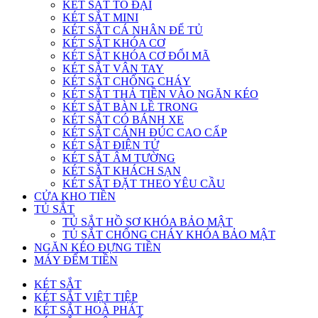
KÉT SẮT TO ĐẠI
KÉT SẮT MINI
KÉT SẮT CÁ NHÂN ĐỂ TỦ
KÉT SẮT KHÓA CƠ
KÉT SẮT KHÓA CƠ ĐỔI MÃ
KÉT SẮT VÂN TAY
KÉT SẮT CHỐNG CHÁY
KÉT SẮT THẢ TIỀN VÀO NGĂN KÉO
KÉT SẮT BÀN LỀ TRONG
KÉT SẮT CÓ BÁNH XE
KÉT SẮT CÁNH ĐÚC CAO CẤP
KÉT SẮT ĐIỆN TỬ
KÉT SẮT ÂM TƯỜNG
KÉT SẮT KHÁCH SẠN
KÉT SẮT ĐẶT THEO YÊU CẦU
CỬA KHO TIỀN
TỦ SẮT
TỦ SẮT HỒ SƠ KHÓA BẢO MẬT
TỦ SẮT CHỐNG CHÁY KHÓA BẢO MẬT
NGĂN KÉO ĐỰNG TIỀN
MÁY ĐẾM TIỀN
KÉT SẮT
KÉT SẮT VIỆT TIỆP
KÉT SẮT HOÀ PHÁT