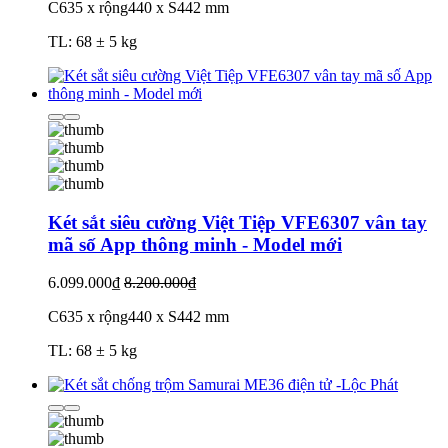
C635 x rộng440 x S442 mm
TL: 68 ± 5 kg
Két sắt siêu cường Việt Tiệp VFE6307 vân tay
mã số App thông minh - Model mới
6.099.000₫
8.200.000₫
C635 x rộng440 x S442 mm
TL: 68 ± 5 kg