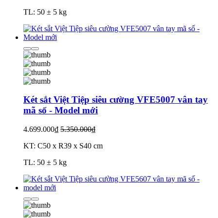
TL: 50 ± 5 kg
Két sắt Việt Tiệp siêu cường VFE5007 vân tay
mã số - Model mới
4.699.000₫
5.350.000₫
KT: C50 x R39 x S40 cm
TL: 50 ± 5 kg