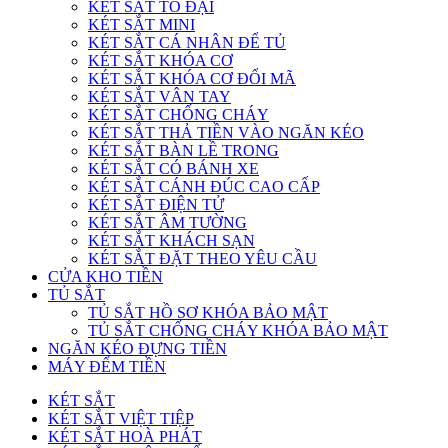
KÉT SẮT TO ĐẠI
KÉT SẮT MINI
KÉT SẮT CÁ NHÂN ĐỂ TỦ
KÉT SẮT KHÓA CƠ
KÉT SẮT KHÓA CƠ ĐỔI MÃ
KÉT SẮT VÂN TAY
KÉT SẮT CHỐNG CHÁY
KÉT SẮT THẢ TIỀN VÀO NGĂN KÉO
KÉT SẮT BÀN LỀ TRONG
KÉT SẮT CÓ BÁNH XE
KÉT SẮT CÁNH ĐÚC CAO CẤP
KÉT SẮT ĐIỆN TỬ
KÉT SẮT ÂM TƯỜNG
KÉT SẮT KHÁCH SẠN
KÉT SẮT ĐẶT THEO YÊU CẦU
CỬA KHO TIỀN
TỦ SẮT
TỦ SẮT HỒ SƠ KHÓA BẢO MẬT
TỦ SẮT CHỐNG CHÁY KHÓA BẢO MẬT
NGĂN KÉO ĐỰNG TIỀN
MÁY ĐẾM TIỀN
KÉT SẮT
KÉT SẮT VIỆT TIỆP
KÉT SẮT HOÀ PHÁT