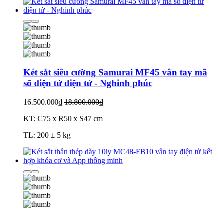
Két sắt siêu cường Samurai MF45 vân tay mã
số điện tử điện tử - Nghinh phúc
16.500.000₫
18.800.000₫
KT: C75 x R50 x S47 cm
TL: 200 ± 5 kg