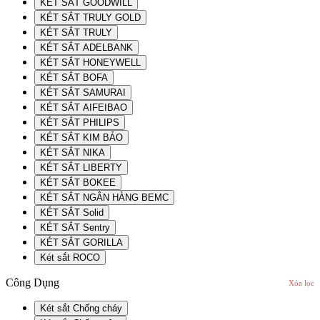
KÉT SẮT GOODWILL
KÉT SẮT TRULY GOLD
KÉT SẮT TRULY
KÉT SẮT ADELBANK
KÉT SẮT HONEYWELL
KÉT SẮT BOFA
KÉT SẮT SAMURAI
KÉT SẮT AIFEIBAO
KÉT SẮT PHILIPS
KÉT SẮT KIM BẢO
KÉT SẮT NIKA
KÉT SẮT LIBERTY
KÉT SẮT BOKEE
KÉT SẮT NGÂN HÀNG BEMC
KÉT SẮT Solid
KÉT SẮT Sentry
KÉT SẮT GORILLA
Két sắt ROCO
Công Dụng
Xóa lọc
Két sắt Chống cháy