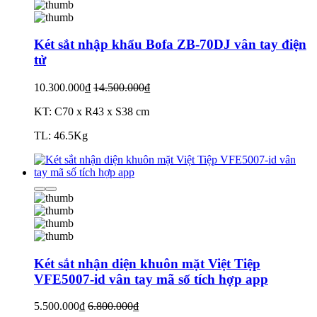
Két sắt nhập khẩu Bofa ZB-70DJ vân tay điện
tử
10.300.000₫
14.500.000₫
KT: C70 x R43 x S38 cm
TL: 46.5Kg
Két sắt nhận diện khuôn mặt Việt Tiệp
VFE5007-id vân tay mã số tích hợp app
5.500.000₫
6.800.000₫