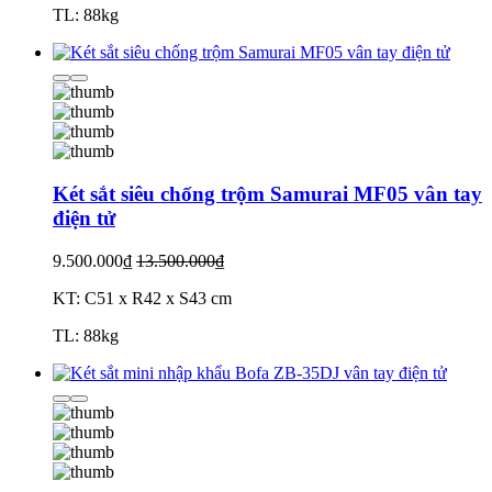
TL: 88kg
Két sắt siêu chống trộm Samurai MF05 vân tay
điện tử
9.500.000₫
13.500.000₫
KT: C51 x R42 x S43 cm
TL: 88kg