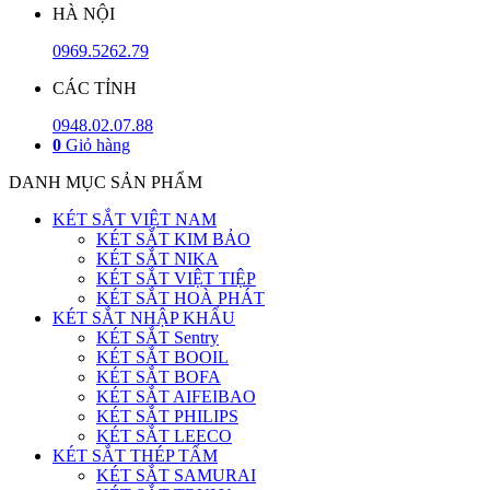
HÀ NỘI
0969.5262.79
CÁC TỈNH
0948.02.07.88
0
Giỏ hàng
DANH MỤC SẢN PHẨM
KÉT SẮT VIỆT NAM
KÉT SẮT KIM BẢO
KÉT SẮT NIKA
KÉT SẮT VIỆT TIỆP
KÉT SẮT HOÀ PHÁT
KÉT SẮT NHẬP KHẨU
KÉT SẮT Sentry
KÉT SẮT BOOIL
KÉT SẮT BOFA
KÉT SẮT AIFEIBAO
KÉT SẮT PHILIPS
KÉT SẮT LEECO
KÉT SẮT THÉP TẤM
KÉT SẮT SAMURAI