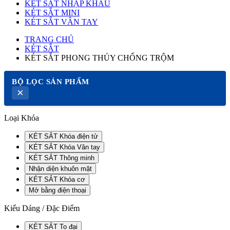
KÉT SẮT NHẬP KHẨU
KÉT SẮT MINI
KÉT SẮT VÂN TAY
TRANG CHỦ
KÉT SẮT
KÉT SẮT PHONG THỦY CHỐNG TRỘM
BỘ LỌC SẢN PHẨM
×
Loại Khóa
KÉT SẮT Khóa điện tử
KÉT SẮT Khóa Vân tay
KÉT SẮT Thông minh
Nhận diện khuôn mặt
KÉT SẮT Khóa cơ
Mở bằng điện thoại
Kiểu Dáng / Đặc Điểm
KÉT SẮT To đại