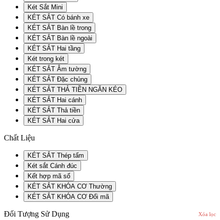
Két Sắt Mini
KÉT SẮT Có bánh xe
KÉT SẮT Bàn lề trong
KÉT SẮT Bàn lề ngoài
KÉT SẮT Hai tầng
Két trong két
KÉT SẮT Âm tường
KÉT SẮT Đặc chủng
KÉT SẮT THẢ TIỀN NGĂN KÉO
KÉT SẮT Hai cánh
KÉT SẮT Thả tiền
KÉT SẮT Hai cửa
Chất Liệu
KÉT SẮT Thép tấm
Két sắt Cánh đúc
Kết hợp mã số
KÉT SẮT KHÓA CƠ Thường
KÉT SẮT KHÓA CƠ Đổi mã
Đối Tượng Sử Dụng
Xóa lọc