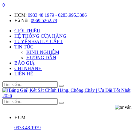
0
HCM:
0933.48.1979 - 0283.995.3386
Hà Nội:
0969.5262.79
GIỚI THIỆU
HỆ THỐNG CỬA HÀNG
TUYỂN ĐẠI LÝ CẤP 1
TIN TỨC
KINH NGHIỆM
HƯỚNG DẪN
BÁO GIÁ
CHI NHÁNH
LIÊN HỆ
HCM
0933.48.1979