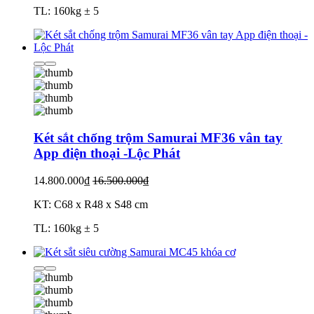
TL: 160kg ± 5
Két sắt chống trộm Samurai MF36 vân tay
App điện thoại -Lộc Phát
14.800.000₫
16.500.000₫
KT: C68 x R48 x S48 cm
TL: 160kg ± 5