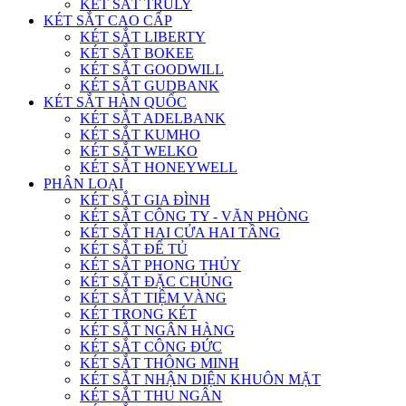
KÉT SẮT TRULY
KÉT SẮT CAO CẤP
KÉT SẮT LIBERTY
KÉT SẮT BOKEE
KÉT SẮT GOODWILL
KÉT SẮT GUDBANK
KÉT SẮT HÀN QUỐC
KÉT SẮT ADELBANK
KÉT SẮT KUMHO
KÉT SẮT WELKO
KÉT SẮT HONEYWELL
PHÂN LOẠI
KÉT SẮT GIA ĐÌNH
KÉT SẮT CÔNG TY - VĂN PHÒNG
KÉT SẮT HAI CỬA HAI TẦNG
KÉT SẮT ĐỂ TỦ
KÉT SẮT PHONG THỦY
KÉT SẮT ĐẶC CHỦNG
KÉT SẮT TIỆM VÀNG
KÉT TRONG KÉT
KÉT SẮT NGÂN HÀNG
KÉT SẮT CÔNG ĐỨC
KÉT SẮT THÔNG MINH
KÉT SẮT NHẬN DIỆN KHUÔN MẶT
KÉT SẮT THU NGÂN