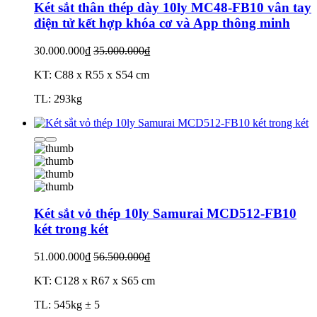
Két sắt thân thép dày 10ly MC48-FB10 vân tay
điện tử kết hợp khóa cơ và App thông minh
30.000.000₫
35.000.000₫
KT: C88 x R55 x S54 cm
TL: 293kg
Két sắt vỏ thép 10ly Samurai MCD512-FB10
két trong két
51.000.000₫
56.500.000₫
KT: C128 x R67 x S65 cm
TL: 545kg ± 5