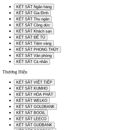
KÉT SẮT Ngân hàng
KÉT SẮT Gia Đình
KÉT SẮT Thu ngân
KÉT SẮT Công đức
KÉT SẮT Khách sạn
KÉT SẮT ĐỂ TỦ
KÉT SẮT Tiệm vàng
KÉT SẮT PHONG THỦY
KÉT SẮT Văn phòng
KÉT SẮT Cá nhân
Thương Hiệu
KÉT SẮT VIỆT TIỆP
KÉT SẮT KUMHO
KÉT SẮT HÒA PHÁT
KÉT SẮT WELKO
KÉT SẮT GOLDBANK
KÉT SẮT BOOIL
KÉT SẮT LEECO
KÉT SẮT GUDBANK