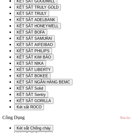
KÉT SẮT GOODWILL
KÉT SẮT TRULY GOLD
KÉT SẮT TRULY
KÉT SẮT ADELBANK
KÉT SẮT HONEYWELL
KÉT SẮT BOFA
KÉT SẮT SAMURAI
KÉT SẮT AIFEIBAO
KÉT SẮT PHILIPS
KÉT SẮT KIM BẢO
KÉT SẮT NIKA
KÉT SẮT LIBERTY
KÉT SẮT BOKEE
KÉT SẮT NGÂN HÀNG BEMC
KÉT SẮT Solid
KÉT SẮT Sentry
KÉT SẮT GORILLA
Két sắt ROCO
Công Dụng
Xóa lọc
Két sắt Chống cháy