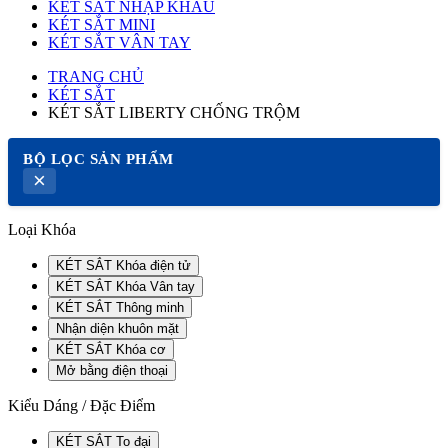
KÉT SẮT NHẬP KHẨU
KÉT SẮT MINI
KÉT SẮT VÂN TAY
TRANG CHỦ
KÉT SẮT
KÉT SẮT LIBERTY CHỐNG TRỘM
BỘ LỌC SẢN PHẨM
×
Loại Khóa
KÉT SẮT Khóa điện tử
KÉT SẮT Khóa Vân tay
KÉT SẮT Thông minh
Nhận diện khuôn mặt
KÉT SẮT Khóa cơ
Mở bằng điện thoại
Kiểu Dáng / Đặc Điểm
KÉT SẮT To đại