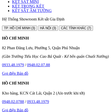
KÉT SẮT MINI
KÉT TRONG KÉT
KÉT SẮT ÂM TƯỜNG
Hệ Thống Showroom Két sắt Gia Định
TP. HỒ CHÍ MINH (3)
HÀ NỘI (3)
CÁC TỈNH KHÁC (7)
HỒ CHÍ MINH
82 Phan Đăng Lưu, Phường 5, Quận Phú Nhuận
(Gần Trường Tiểu Học Cao Bá Quát - Kế bên quán Chuối Nướng)
0933.48.1979
/
0948.02.07.88
Gọi điện
Bản đồ
HỒ CHÍ MINH
Kho hàng, KCN Cát Lái, Quận 2 (Alo trước khi tới)
0948.02.0788
/
0933.48.1979
Gọi điện
Bản đồ