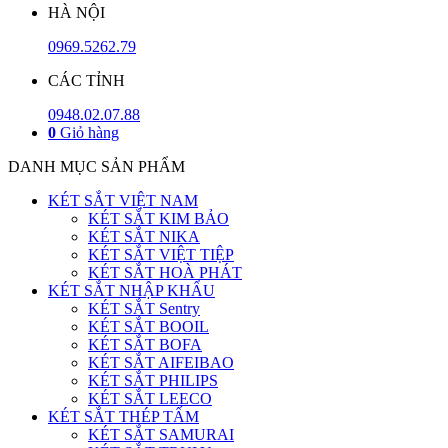
HÀ NỘI
0969.5262.79
CÁC TỈNH
0948.02.07.88
0
Giỏ hàng
DANH MỤC SẢN PHẨM
KÉT SẮT VIỆT NAM
KÉT SẮT KIM BẢO
KÉT SẮT NIKA
KÉT SẮT VIỆT TIỆP
KÉT SẮT HOÀ PHÁT
KÉT SẮT NHẬP KHẨU
KÉT SẮT Sentry
KÉT SẮT BOOIL
KÉT SẮT BOFA
KÉT SẮT AIFEIBAO
KÉT SẮT PHILIPS
KÉT SẮT LEECO
KÉT SẮT THÉP TẤM
KÉT SẮT SAMURAI