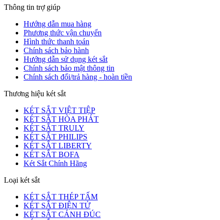
Thông tin trợ giúp
Hướng dẫn mua hàng
Phương thức vận chuyển
Hình thức thanh toán
Chính sách bảo hành
Hướng dẫn sử dụng két sắt
Chính sách bảo mật thông tin
Chính sách đổi/trả hàng - hoàn tiền
Thương hiệu két sắt
KÉT SẮT VIỆT TIỆP
KÉT SẮT HÒA PHÁT
KÉT SẮT TRULY
KÉT SẮT PHILIPS
KÉT SẮT LIBERTY
KÉT SẮT BOFA
Két Sắt Chính Hãng
Loại két sắt
KÉT SẮT THÉP TẤM
KÉT SẮT ĐIỆN TỬ
KÉT SẮT CÁNH ĐÚC