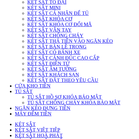
KÉT SẮT TO ĐẠI
KÉT SẮT MINI
KÉT SẮT CÁ NHÂN ĐỂ TỦ
KÉT SẮT KHÓA CƠ
KÉT SẮT KHÓA CƠ ĐỔI MÃ
KÉT SẮT VÂN TAY
KÉT SẮT CHỐNG CHÁY
KÉT SẮT THẢ TIỀN VÀO NGĂN KÉO
KÉT SẮT BÀN LỀ TRONG
KÉT SẮT CÓ BÁNH XE
KÉT SẮT CÁNH ĐÚC CAO CẤP
KÉT SẮT ĐIỆN TỬ
KÉT SẮT ÂM TƯỜNG
KÉT SẮT KHÁCH SẠN
KÉT SẮT ĐẶT THEO YÊU CẦU
CỬA KHO TIỀN
TỦ SẮT
TỦ SẮT HỒ SƠ KHÓA BẢO MẬT
TỦ SẮT CHỐNG CHÁY KHÓA BẢO MẬT
NGĂN KÉO ĐỰNG TIỀN
MÁY ĐẾM TIỀN
KÉT SẮT
KÉT SẮT VIỆT TIỆP
KÉT SẮT HOÀ PHÁT