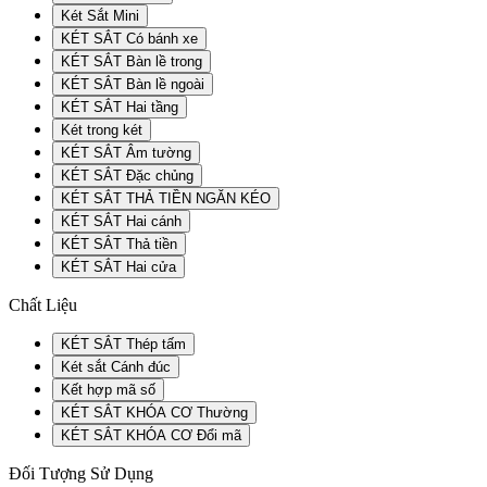
Két Sắt Mini
KÉT SẮT Có bánh xe
KÉT SẮT Bàn lề trong
KÉT SẮT Bàn lề ngoài
KÉT SẮT Hai tầng
Két trong két
KÉT SẮT Âm tường
KÉT SẮT Đặc chủng
KÉT SẮT THẢ TIỀN NGĂN KÉO
KÉT SẮT Hai cánh
KÉT SẮT Thả tiền
KÉT SẮT Hai cửa
Chất Liệu
KÉT SẮT Thép tấm
Két sắt Cánh đúc
Kết hợp mã số
KÉT SẮT KHÓA CƠ Thường
KÉT SẮT KHÓA CƠ Đổi mã
Đối Tượng Sử Dụng