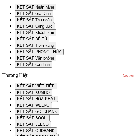
KÉT SẮT Ngân hàng
KÉT SẮT Gia Đình
KÉT SẮT Thu ngân
KÉT SẮT Công đức
KÉT SẮT Khách sạn
KÉT SẮT ĐỂ TỦ
KÉT SẮT Tiệm vàng
KÉT SẮT PHONG THỦY
KÉT SẮT Văn phòng
KÉT SẮT Cá nhân
Thương Hiệu
Xóa lọc
KÉT SẮT VIỆT TIỆP
KÉT SẮT KUMHO
KÉT SẮT HÒA PHÁT
KÉT SẮT WELKO
KÉT SẮT GOLDBANK
KÉT SẮT BOOIL
KÉT SẮT LEECO
KÉT SẮT GUDBANK