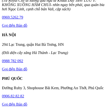
(Từ Royal City đi xuống qua ngã tư Khuất Duy Tiến- LƯU Ý:
KHÔNG XUỐNG HẦM CHUI- nhìn ngay bên phải, qua quán bia
hơi Ngọc Linh, cạnh chỗ bán Vali, cặp xách)
0969.5262.79
Gọi điện
Bản đồ
HÀ NỘI
294 Lạc Trung, quận Hai Bà Trưng, HN
(Đối diện cây xăng Hà Thành - Lạc Trung)
0988 782 092
Gọi điện
Bản đồ
PHÚ QUỐC
Đường Ruby 3, Shophouse Bãi Kem, Phường An Thới, Phú Quốc
0906.82.82.82
Gọi điện
Bản đồ