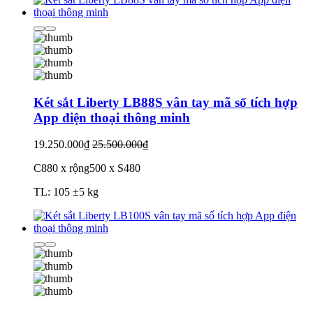
Két sắt Liberty LB88S vân tay mã số tích hợp
App điện thoại thông minh
19.250.000₫
25.500.000₫
C880 x rộng500 x S480
TL: 105 ±5 kg