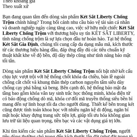
Theo khoảng giá
Theo xuất xứ
Bạn đang quan tâm đến dòng sản phẩm
Két Sắt Liberty Chống
Trộm
chính hãng? Trong bối cảnh nhu cầu bảo vệ tài sản cá nhân
và doanh nghiệp ngày càng tăng cao, việc sở hữu một chiếc
Két Sắt
Liberty Chống Trộm
với thương hiệu uy tín KÉT SẮT LIBERTY,
tính năng chống trộm là sự lựa chọn đầu tư hoàn hảo. Tại hệ thống
Két Sắt Gia Định
, chúng tôi cung cấp đa dạng mẫu mã, kích thước
từ các thương hiệu hàng đầu, đáp ứng đầy đủ các tiêu chuẩn kỹ
thuật khắt khe về độ bền, độ dày thép cũng như tính năng bảo mật
tối tân.
Dòng sản phẩm
Két Sắt Liberty Chống Trộm
nổi bật nhờ kết cấu
chịu lực vượt trội với hệ thống chốt khóa đa chiều, bản lề ngoài
chống cắt chốt và khung thân thép carbon nguyên tấm siêu dày
chống cạy phá bằng xà beng. Bên cạnh đó, hệ thống bảo mật đa
tầng bao gồm khóa vân tay sinh trắc học thông minh, khóa điện tử
có báo động chống dò mã, khóa cơ đổi mã truyền thống siêu bền bỉ
mang đến sự linh hoạt tối đa cho người dùng. Thiết kế bên trong két
cũng được tính toán khoa học với nhiều ngăn kệ di động, ngăn bí
mật hoặc khay đựng trang sức tiện lợi, giúp tối ưu hóa không gian
lưu trữ tài liệu quan trọng, tiền bạc và các vật dụng giá trị lớn.
Khi tìm kiếm các sản phẩm
Két Sắt Liberty Chống Trộm
, người
tiêu dùng thường chú trọng đến kích thước lắp đặt (như đặt trong tủ