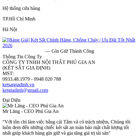
Hệ thống cửa hàng
TP.Hồ Chí Minh
Hà Nội
— Gìn Giữ Thành Công
Thông Tin Công Ty
CÔNG TY TNHH NỘI THẤT PHÚ GIA AN
(KÉT SẮT GIA ĐỊNH)
MST:
0313182157
0933.48.1979 - 0948 020 788
ketsatgiadinh.vn
ketgiadinh@gmail.com
Đại Diện
Mr Lăng - CEO Phú Gia An
"Với tôn chỉ làm việc bằng cái Tâm và có trách nhiệm, Chúng tôi
luôn đem đến những chiếc két sắt an toàn bảo mật chất lượng tốt
nhất giúp khách hàng gìn giữ và gia tăng giá trị tài sản"