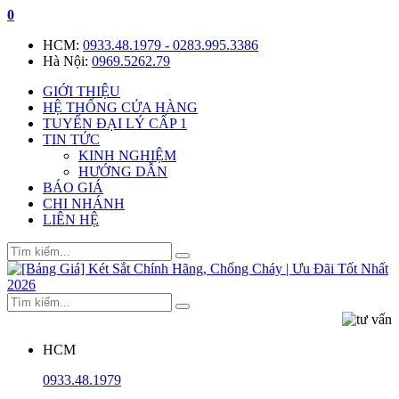
0
HCM:
0933.48.1979 - 0283.995.3386
Hà Nội:
0969.5262.79
GIỚI THIỆU
HỆ THỐNG CỬA HÀNG
TUYỂN ĐẠI LÝ CẤP 1
TIN TỨC
KINH NGHIỆM
HƯỚNG DẪN
BÁO GIÁ
CHI NHÁNH
LIÊN HỆ
HCM
0933.48.1979