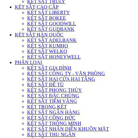
KÉT SẮT TRULY
KÉT SẮT CAO CẤP
KÉT SẮT LIBERTY
KÉT SẮT BOKEE
KÉT SẮT GOODWILL
KÉT SẮT GUDBANK
KÉT SẮT HÀN QUỐC
KÉT SẮT ADELBANK
KÉT SẮT KUMHO
KÉT SẮT WELKO
KÉT SẮT HONEYWELL
PHÂN LOẠI
KÉT SẮT GIA ĐÌNH
KÉT SẮT CÔNG TY - VĂN PHÒNG
KÉT SẮT HAI CỬA HAI TẦNG
KÉT SẮT ĐỂ TỦ
KÉT SẮT PHONG THỦY
KÉT SẮT ĐẶC CHỦNG
KÉT SẮT TIỆM VÀNG
KÉT TRONG KÉT
KÉT SẮT NGÂN HÀNG
KÉT SẮT CÔNG ĐỨC
KÉT SẮT THÔNG MINH
KÉT SẮT NHẬN DIỆN KHUÔN MẶT
KÉT SẮT THU NGÂN