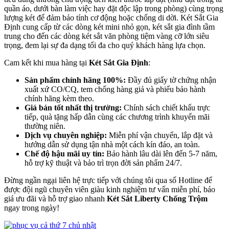
quần áo, dưới bàn làm việc hay đặt độc lập trong phòng) cùng trọng
lượng két để đảm bảo tính cơ động hoặc chống di dời. Két Sắt Gia
Định cung cấp từ các dòng két mini nhỏ gọn, két sắt gia đình tầm
trung cho đến các dòng két sắt văn phòng tiệm vàng cỡ lớn siêu
trọng, đem lại sự đa dạng tối đa cho quý khách hàng lựa chọn.
Cam kết khi mua hàng tại
Két Sắt Gia Định
:
Sản phẩm chính hãng 100%:
Đầy đủ giấy tờ chứng nhận
xuất xứ CO/CQ, tem chống hàng giả và phiếu bảo hành
chính hãng kèm theo.
Giá bán tốt nhất thị trường:
Chính sách chiết khấu trực
tiếp, quà tặng hấp dẫn cùng các chương trình khuyến mãi
thường niên.
Dịch vụ chuyên nghiệp:
Miễn phí vận chuyển, lắp đặt và
hướng dẫn sử dụng tận nhà một cách kín đáo, an toàn.
Chế độ hậu mãi uy tín:
Bảo hành lâu dài lên đến 5-7 năm,
hỗ trợ kỹ thuật và bảo trì trọn đời sản phẩm 24/7.
Đừng ngần ngại liên hệ trực tiếp với chúng tôi qua số Hotline để
được đội ngũ chuyên viên giàu kinh nghiệm tư vấn miễn phí, báo
giá ưu đãi và hỗ trợ giao nhanh
Két Sắt Liberty Chống Trộm
ngay trong ngày!