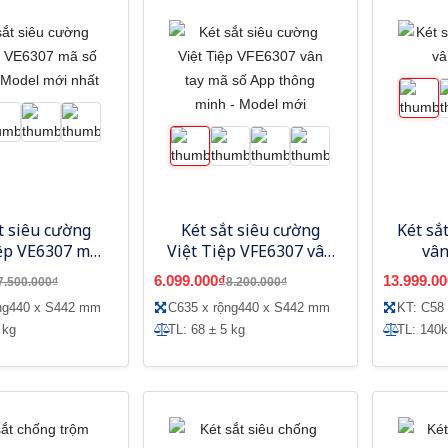
t siêu cường
Két sắt siêu cường
Két sắ
iệp VE6307 mã
Việt Tiệp VFE6307 vân
vân
tử - Model mới
tay mã số App thông
6.099.000₫
13.999.00
7.500.000₫
8.200.000₫
nhất
minh - Model mới
ng440 x S442 mm
C635 x rộng440 x S442 mm
KT: C58
 kg
TL: 68 ± 5 kg
TL: 140