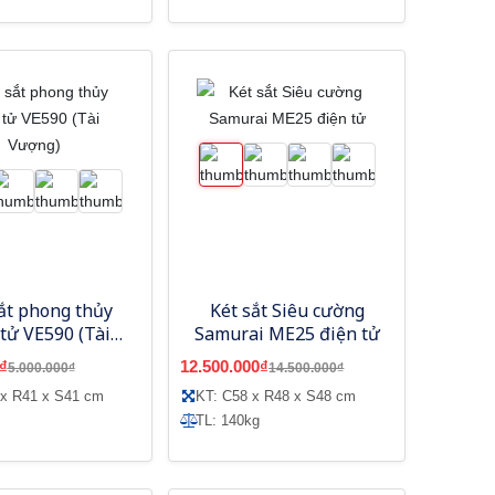
ắt phong thủy
Két sắt Siêu cường
 tử VE590 (Tài
Samurai ME25 điện tử
Vượng)
₫
12.500.000₫
5.000.000₫
14.500.000₫
 x R41 x S41 cm
KT: C58 x R48 x S48 cm
TL: 140kg