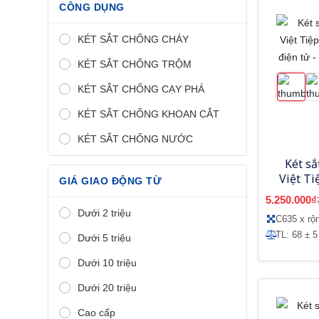
CÔNG DỤNG
KÉT SẮT CHỐNG CHÁY
KÉT SẮT CHỐNG TRỘM
KÉT SẮT CHỐNG CẠY PHÁ
KÉT SẮT CHỐNG KHOAN CẮT
KÉT SẮT CHỐNG NƯỚC
Két sắ
Việt T
GIÁ GIAO ĐỘNG TỪ
số điện 
5.250.000₫
Dưới 2 triệu
C635 x rộ
TL: 68 ± 5
Dưới 5 triệu
Dưới 10 triệu
Dưới 20 triệu
Cao cấp