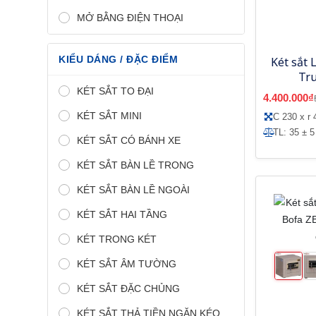
MỞ BẰNG ĐIỆN THOẠI
KIỂU DÁNG / ĐẶC ĐIỂM
Két sắt 
Tr
KÉT SẮT TO ĐẠI
4.400.000₫
KÉT SẮT MINI
C 230 x r 
TL: 35 ± 5
KÉT SẮT CÓ BÁNH XE
KÉT SẮT BÀN LỀ TRONG
KÉT SẮT BÀN LỀ NGOÀI
KÉT SẮT HAI TẦNG
KÉT TRONG KÉT
KÉT SẮT ÂM TƯỜNG
KÉT SẮT ĐẶC CHỦNG
KÉT SẮT THẢ TIỀN NGĂN KÉO