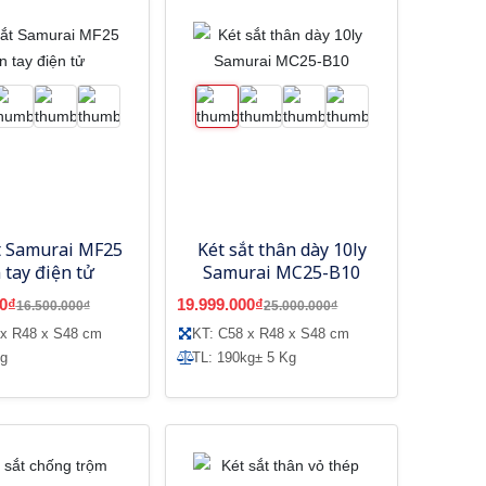
t Samurai MF25
Két sắt thân dày 10ly
 tay điện tử
Samurai MC25-B10
0₫
19.999.000₫
16.500.000₫
25.000.000₫
 x R48 x S48 cm
KT: C58 x R48 x S48 cm
kg
TL: 190kg± 5 Kg