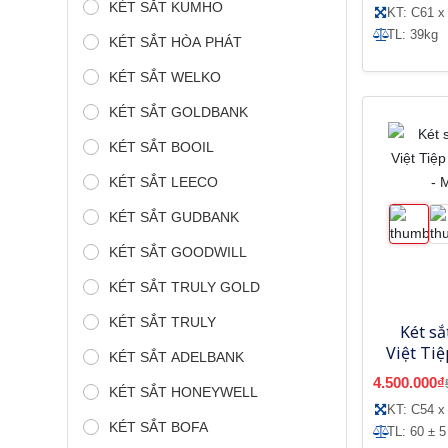
KÉT SẮT KUMHO
KT: C61 x
TL: 39kg
KÉT SẮT HÒA PHÁT
KÉT SẮT WELKO
KÉT SẮT GOLDBANK
KÉT SẮT BOOIL
KÉT SẮT LEECO
KÉT SẮT GUDBANK
KÉT SẮT GOODWILL
KÉT SẮT TRULY GOLD
KÉT SẮT TRULY
Két sắ
Việt Ti
KÉT SẮT ADELBANK
tử -
4.500.000₫
KÉT SẮT HONEYWELL
KT: C54 x
KÉT SẮT BOFA
TL: 60 ± 5