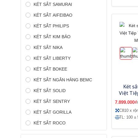
KÉT SẮT SAMURAI
KÉT SẮT AIFEIBAO
KÉT SẮT PHILIPS
KÉT SẮT KIM BẢO
KÉT SẮT NIKA
KÉT SẮT LIBERTY
KÉT SẮT BOKEE
KÉT SẮT NGÂN HÀNG BEMC
Két sắ
KÉT SẮT SOLID
Việt Ti
tử-
KÉT SẮT SENTRY
7.899.000₫
C810 x rộ
KÉT SẮT GORILLA
TL: 100 ± 
KÉT SẮT ROCO