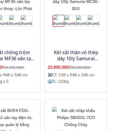
ắt chống trộm
Két sắt thân vỏ thép
i MF36 vân tay
dày 10ly Samurai
iện thoại -Lộc
MC36-B10
0₫
23.800.000₫
16.500.000₫
26.000.000₫
Phát
 x R48 x S48 cm
KT: C68 x R48 x S48 cm
g ± 5
TL: 210kg