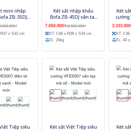
ắt mini nhập
Két săt nhập khẩu
Két sắ
Bofa ZB-35DJ
Bofa ZB-45DJ vân tay
cường 
tay điện tử
điện tử
báo độ
7.650.000₫
3.333.000
8.000.000₫
10.560.000₫
 R37 x S32 cm
KT: C46 x R38 x S34 cm
KT: C36
TL: 20kg
TL: 40 ±
Việt Tiệp siêu
Két sắt Việt Tiệp siêu
Két sắ