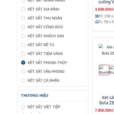
KÉT SẮT NGÂN HÀNG
cường V
màu ghi
KÉT SẮT GIA ĐÌNH
3.699.000₫
KT: C50 x
KÉT SẮT THU NGÂN
TL: 50 ± 5
KÉT SẮT CÔNG ĐỨC
KÉT SẮT KHÁCH SẠN
KÉT SẮT ĐỂ TỦ
KÉT SẮT TIỆM VÀNG
KÉT SẮT PHONG THỦY
KÉT SẮT VĂN PHÒNG
KÉT SẮT CÁ NHÂN
THƯƠNG HIỆU
Két s
Bofa ZB
KÉT SẮT VIỆT TIỆP
7.800.000₫