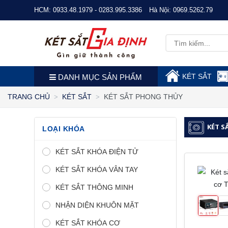
HCM:
0933.48.1979 - 0283.995.3386
Hà Nội:
0969.5262.79
KÉT SẮT
DANH MỤC SẢN PHẨM
KÉT SẮT PHONG THỦY
TRANG CHỦ
KÉT SẮT
KÉT S
LOẠI KHÓA
KÉT SẮT KHÓA ĐIỆN TỬ
KÉT SẮT KHÓA VÂN TAY
KÉT SẮT THÔNG MINH
NHẬN DIỆN KHUÔN MẶT
KÉT SẮT KHÓA CƠ