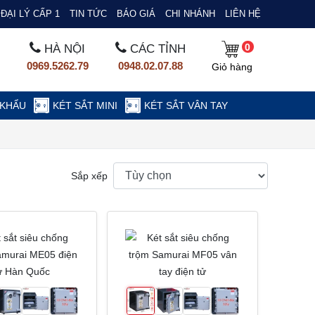
ĐẠI LÝ CẤP 1
TIN TỨC
BÁO GIÁ
CHI NHÁNH
LIÊN HỆ
0
HÀ NỘI
CÁC TỈNH
0969.5262.79
0948.02.07.88
Giỏ hàng
 KHẨU
KÉT SẮT MINI
KÉT SẮT VÂN TAY
Sắp xếp