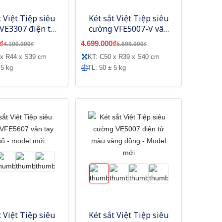
t Việt Tiệp siêu
Két sắt Việt Tiệp siêu
VE3307 điện tử
cường VFE5007-V vân
ng - Model mới
tay mã số màu vàng
₫
4.699.000₫
4.100.000₫
5.699.000₫
đồng - Model mới
 x R44 x S39 cm
KT: C50 x R39 x S40 cm
 5 kg
TL: 50 ± 5 kg
t Việt Tiệp siêu
Két sắt Việt Tiệp siêu