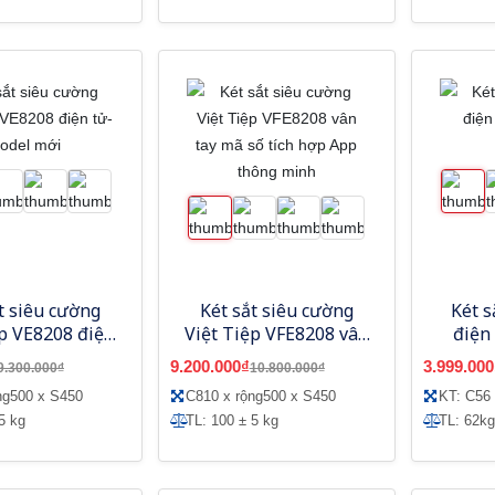
t siêu cường
Két sắt siêu cường
Két s
ệp VE8208 điện
Việt Tiệp VFE8208 vân
điện
 Model mới
tay mã số tích hợp App
9.200.000₫
3.999.000
9.300.000₫
10.800.000₫
thông minh
ng500 x S450
C810 x rộng500 x S450
KT: C56
5 kg
TL: 100 ± 5 kg
TL: 62kg