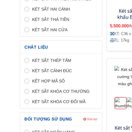
KÉT SẮT HAI CÁNH
Két s
khẩu 
KÉT SẮT THẢ TIỀN
vân 
5.500.000₫
KÉT SẮT HAI CỬA
KT: C36 x
TL: 17kg
CHẤT LIỆU
KÉT SẮT THÉP TẤM
KÉT SẮT CÁNH ĐÚC
KẾT HỢP MÃ SỐ
KÉT SẮT KHÓA CƠ THƯỜNG
KÉT SẮT KHÓA CƠ ĐỔI MÃ
ĐỐI TƯỢNG SỬ DỤNG
Xóa lọc
Két sắt 