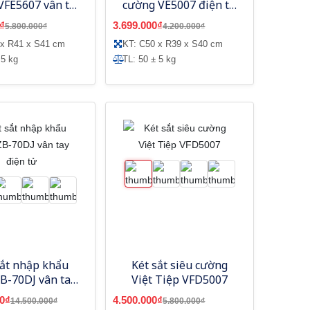
VFE5607 vân tay
cường VE5007 điện tử
ố - model mới
màu vàng đồng -
₫
3.699.000₫
5.800.000₫
4.200.000₫
Model mới
 x R41 x S41 cm
KT: C50 x R39 x S40 cm
 5 kg
TL: 50 ± 5 kg
sắt nhập khẩu
Két sắt siêu cường
B-70DJ vân tay
Việt Tiệp VFD5007
điện tử
0₫
4.500.000₫
14.500.000₫
5.800.000₫