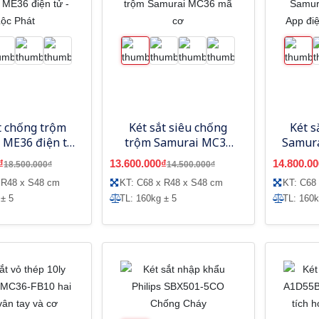
t chống trộm
Két sắt siêu chống
Két s
 ME36 điện tử
trộm Samurai MC36
Samura
Lộc Phát
mã cơ
App đ
₫
13.600.000₫
14.800.00
18.500.000₫
14.500.000₫
 R48 x S48 cm
KT: C68 x R48 x S48 cm
KT: C68
 ± 5
TL: 160kg ± 5
TL: 160k