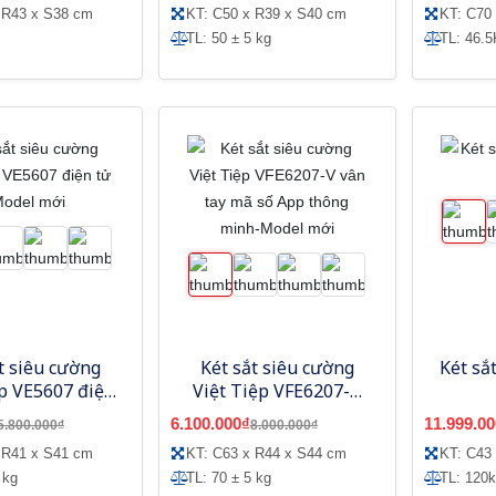
 R43 x S38 cm
KT: C50 x R39 x S40 cm
KT: C70
TL: 50 ± 5 kg
TL: 46.5
t siêu cường
Két sắt siêu cường
Két sắ
ệp VE5607 điện
Việt Tiệp VFE6207-V
 Model mới
vân tay mã số App
6.100.000₫
11.999.00
5.800.000₫
8.000.000₫
thông minh-Model
 R41 x S41 cm
KT: C63 x R44 x S44 cm
KT: C43
mới
 kg
TL: 70 ± 5 kg
TL: 120