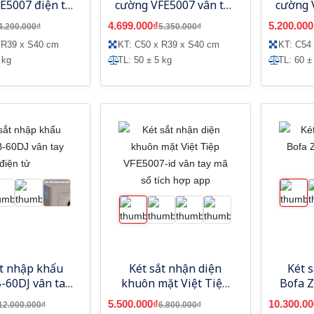
E5007 điện tử
cường VFE5007 vân tay
cường 
 xanh - Model
mã số - Model mới
mã s
4.699.000₫
5.200.000
4.200.000₫
5.350.000₫
mới
 R39 x S40 cm
KT: C50 x R39 x S40 cm
KT: C54
 kg
TL: 50 ± 5 kg
TL: 60 ±
ắt nhập khẩu
Két sắt nhận diện
Két 
-60DJ vân tay
khuôn mặt Việt Tiệp
Bofa Z
điện tử
VFE5007-id vân tay mã
5.500.000₫
10.300.00
12.000.000₫
6.800.000₫
số tích hợp app