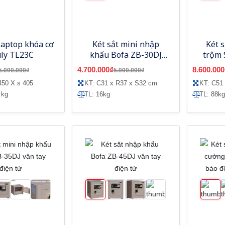
Laptop khóa cơ
Két sắt mini nhập
Két 
uly TL23C
khẩu Bofa ZB-30DJ
trộm 
khóa vân tay điện tử
điện
4.700.000₫
8.600.000
5.000.000₫
5.900.000₫
450 X s 405
KT: C31 x R37 x S32 cm
KT: C51
 kg
TL: 16kg
TL: 88kg