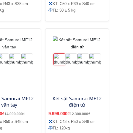
 x R43 x S38 cm
KT: C50 x R39 x S40 cm
Kg
TL: 50 ± 5 kg
t Samurai MF12
Két sắt Samurai ME12
vân tay
điện tử
0₫
9.999.000₫
14.000.000₫
12.300.000₫
 x R50 x S48 cm
KT: C43 x R50 x S48 cm
kg
TL: 120kg