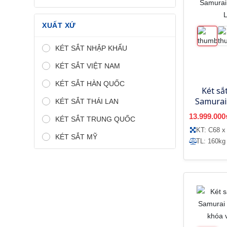
XUẤT XỨ
KÉT SẮT NHẬP KHẨU
KÉT SẮT VIỆT NAM
KÉT SẮT HÀN QUỐC
Két sắ
Samurai
KÉT SẮT THÁI LAN
-
13.999.000
KÉT SẮT TRUNG QUỐC
KT: C68 x
KÉT SẮT MỸ
TL: 160kg