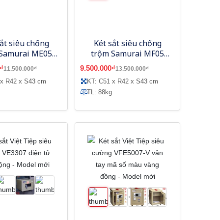
sắt siêu chống
Két sắt siêu chống
Samurai ME05
trộm Samurai MF05
 tử Hàn Quốc
vân tay điện tử
₫
9.500.000₫
11.500.000₫
13.500.000₫
 x R42 x S43 cm
KT: C51 x R42 x S43 cm
TL: 88kg