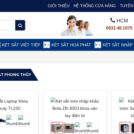
GIỚI THIỆU
HỆ THỐNG CỬA HÀNG
TUYỂN 
HCM
0933.48.1979
KÉT SẮT VIỆT TIỆP
KÉT SẮT HOÀ PHÁT
KÉT SẮT NHẬP
ẮT PHONG THỦY