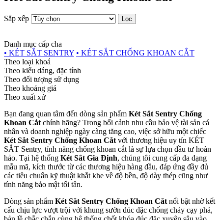
Sắp xếp
Lọc
Danh mục cấp cha
• KÉT SẮT SENTRY
• KÉT SẮT CHỐNG KHOAN CẮT
Theo loại khoá
Theo kiểu dáng, đặc tính
Theo đối tượng sử dụng
Theo khoảng giá
Theo xuất xứ
Bạn đang quan tâm đến dòng sản phẩm
Két Sắt Sentry Chống
Khoan Cắt
chính hãng? Trong bối cảnh nhu cầu bảo vệ tài sản cá
nhân và doanh nghiệp ngày càng tăng cao, việc sở hữu một chiếc
Két Sắt Sentry Chống Khoan Cắt
với thương hiệu uy tín KÉT
SẮT Sentry, tính năng chống khoan cắt là sự lựa chọn đầu tư hoàn
hảo. Tại hệ thống
Két Sắt Gia Định
, chúng tôi cung cấp đa dạng
mẫu mã, kích thước từ các thương hiệu hàng đầu, đáp ứng đầy đủ
các tiêu chuẩn kỹ thuật khắt khe về độ bền, độ dày thép cũng như
tính năng bảo mật tối tân.
Dòng sản phẩm
Két Sắt Sentry Chống Khoan Cắt
nổi bật nhờ kết
cấu chịu lực vượt trội với khung sườn đúc đặc chống cháy cạy phá,
bản lề chắc chắn cùng hệ thống chốt khóa đúc đặc xuyên sâu vào