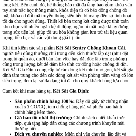
lòng két. Bên cạnh đó, hệ thống bảo mật đa tầng bao gồm khóa vân
tay sinh trắc học thông minh, khóa điện tử có báo động chống dò
mã, khóa cơ đổi mã truyền thống siêu bền bỉ mang đến sự linh hoạt
tối đa cho người dùng. Thiết kế bên trong két cũng được tính toán
khoa học với nhiều ngăn kệ di động, ngăn bí mật hoặc khay đựng
trang sức tiện lợi, giúp tối ưu hóa không gian lưu trữ tài liệu quan
trọng, tiền bạc và các vật dụng giá trị lớn.
Khi tìm kiếm các sản phẩm
Két Sắt Sentry Chống Khoan Cắt
,
người tiêu dùng thường chú trọng đến kích thước lắp đặt (như đặt
trong tủ quần áo, dưới bàn làm việc hay đặt độc lập trong phòng)
cùng trọng lượng két để đảm bảo tính cơ động hoặc chống di dời.
Két Sắt Gia Định cung cấp từ các dòng két mini nhỏ gọn, két sắt gia
đình tầm trung cho đến các dòng két sắt văn phòng tiệm vàng cỡ lớn
siêu trọng, đem lại sự đa dạng tối đa cho quý khách hàng lựa chọn.
Cam kết khi mua hàng tại
Két Sắt Gia Định
:
Sản phẩm chính hãng 100%:
Đầy đủ giấy tờ chứng nhận
xuất xứ CO/CQ, tem chống hàng giả và phiếu bảo hành
chính hãng kèm theo.
Giá bán tốt nhất thị trường:
Chính sách chiết khấu trực
tiếp, quà tặng hấp dẫn cùng các chương trình khuyến mãi
thường niên.
Dịch vụ chuyên nghiệp:
Miễn phí vận chuyển, lắp đặt và