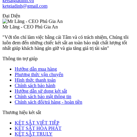
ketsatgiadinh.vn
ketgiadinh@gmail.com
Đại Diện
Mr Lăng - CEO Phú Gia An
"Với tôn chỉ làm việc bằng cái Tâm và có trách nhiệm, Chúng tôi
luôn đem đến những chiếc két sắt an toàn bảo mật chất lượng tốt
nhất giúp khách hàng gìn giữ và gia tăng giá trị tài sản"
Thông tin trợ giúp
Hướng dẫn mua hàng
Phương thức vận chuyển
Hình thức thanh toán
Chính sách bảo hành
Hướng dẫn sử dụng két sắt
Chính sách bảo mật thông tin
Chính sách đổi/trả hàng - hoàn tiền
Thương hiệu két sắt
KÉT SẮT VIỆT TIỆP
KÉT SẮT HÒA PHÁT
KÉT SẮT TRULY