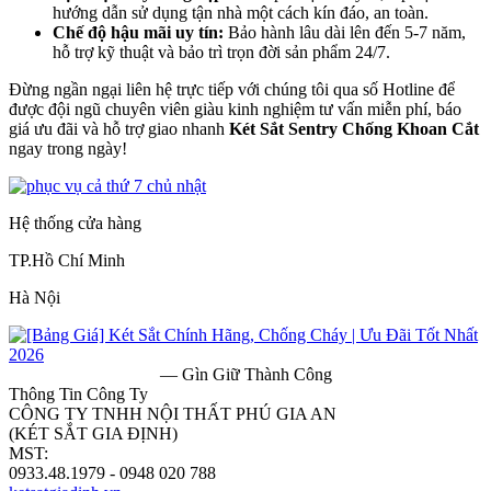
hướng dẫn sử dụng tận nhà một cách kín đáo, an toàn.
Chế độ hậu mãi uy tín:
Bảo hành lâu dài lên đến 5-7 năm,
hỗ trợ kỹ thuật và bảo trì trọn đời sản phẩm 24/7.
Đừng ngần ngại liên hệ trực tiếp với chúng tôi qua số Hotline để
được đội ngũ chuyên viên giàu kinh nghiệm tư vấn miễn phí, báo
giá ưu đãi và hỗ trợ giao nhanh
Két Sắt Sentry Chống Khoan Cắt
ngay trong ngày!
Hệ thống cửa hàng
TP.Hồ Chí Minh
Hà Nội
— Gìn Giữ Thành Công
Thông Tin Công Ty
CÔNG TY TNHH NỘI THẤT PHÚ GIA AN
(KÉT SẮT GIA ĐỊNH)
MST:
0313182157
0933.48.1979 - 0948 020 788