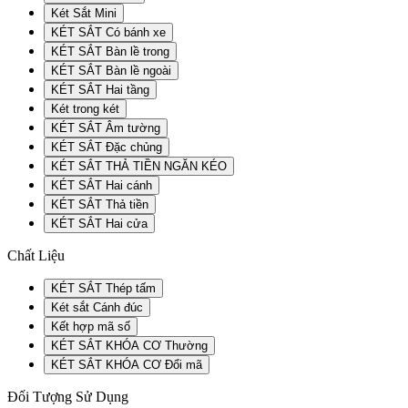
Két Sắt Mini
KÉT SẮT Có bánh xe
KÉT SẮT Bàn lề trong
KÉT SẮT Bàn lề ngoài
KÉT SẮT Hai tầng
Két trong két
KÉT SẮT Âm tường
KÉT SẮT Đặc chủng
KÉT SẮT THẢ TIỀN NGĂN KÉO
KÉT SẮT Hai cánh
KÉT SẮT Thả tiền
KÉT SẮT Hai cửa
Chất Liệu
KÉT SẮT Thép tấm
Két sắt Cánh đúc
Kết hợp mã số
KÉT SẮT KHÓA CƠ Thường
KÉT SẮT KHÓA CƠ Đổi mã
Đối Tượng Sử Dụng