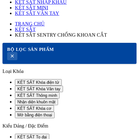
KÉT SẮT NHẬP KHẨU
KÉT SẮT MINI
KÉT SẮT VÂN TAY
TRANG CHỦ
KÉT SẮT
KÉT SẮT SENTRY CHỐNG KHOAN CẮT
BỘ LỌC SẢN PHẨM
×
Loại Khóa
KÉT SẮT Khóa điện tử
KÉT SẮT Khóa Vân tay
KÉT SẮT Thông minh
Nhận diện khuôn mặt
KÉT SẮT Khóa cơ
Mở bằng điện thoại
Kiểu Dáng / Đặc Điểm
KÉT SẮT To đại