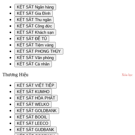
KÉT SẮT Ngân hàng
KÉT SẮT Gia Đình
KÉT SẮT Thu ngân
KÉT SẮT Công đức
KÉT SẮT Khách sạn
KÉT SẮT ĐỂ TỦ
KÉT SẮT Tiệm vàng
KÉT SẮT PHONG THỦY
KÉT SẮT Văn phòng
KÉT SẮT Cá nhân
Thương Hiệu
Xóa lọc
KÉT SẮT VIỆT TIỆP
KÉT SẮT KUMHO
KÉT SẮT HÒA PHÁT
KÉT SẮT WELKO
KÉT SẮT GOLDBANK
KÉT SẮT BOOIL
KÉT SẮT LEECO
KÉT SẮT GUDBANK