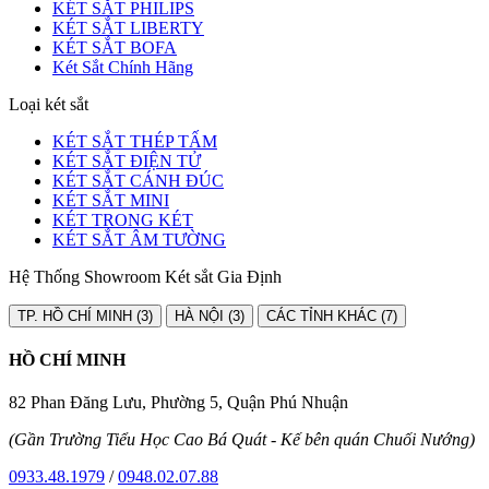
KÉT SẮT PHILIPS
KÉT SẮT LIBERTY
KÉT SẮT BOFA
Két Sắt Chính Hãng
Loại két sắt
KÉT SẮT THÉP TẤM
KÉT SẮT ĐIỆN TỬ
KÉT SẮT CÁNH ĐÚC
KÉT SẮT MINI
KÉT TRONG KÉT
KÉT SẮT ÂM TƯỜNG
Hệ Thống Showroom Két sắt Gia Định
TP. HỒ CHÍ MINH (3)
HÀ NỘI (3)
CÁC TỈNH KHÁC (7)
HỒ CHÍ MINH
82 Phan Đăng Lưu, Phường 5, Quận Phú Nhuận
(Gần Trường Tiểu Học Cao Bá Quát - Kế bên quán Chuối Nướng)
0933.48.1979
/
0948.02.07.88