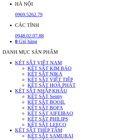
HÀ NỘI
0969.5262.79
CÁC TỈNH
0948.02.07.88
0
Giỏ hàng
DANH MỤC SẢN PHẨM
KÉT SẮT VIỆT NAM
KÉT SẮT KIM BẢO
KÉT SẮT NIKA
KÉT SẮT VIỆT TIỆP
KÉT SẮT HOÀ PHÁT
KÉT SẮT NHẬP KHẨU
KÉT SẮT Sentry
KÉT SẮT BOOIL
KÉT SẮT BOFA
KÉT SẮT AIFEIBAO
KÉT SẮT PHILIPS
KÉT SẮT LEECO
KÉT SẮT THÉP TẤM
KÉT SẮT SAMURAI