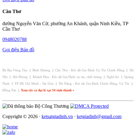
Cần Thơ
đường Nguyễn Văn Cừ, phường An Khánh, quận Ninh Kiều, TP
Cần Thơ
0948020788
Gọi điện
Bản đồ
CHI NHÁNH - ĐẠI LÝ KÉT SẮT GIA ĐỊNH:
Bà Rịa Vũng Tàu
|
Bình Dương
|
Cần Thơ - Két sắt Gia Định Uy Tín Chính Hãng
|
Hà
Nội
|
Hải Phòng
|
Khánh Hòa - Két sắt Gia Định uy tín, chất lượng
|
Nghệ An
|
Quảng
Ninh
|
TP Hồ Chí Minh - Sài Gòn
|
Đà Nẵng - Két sắt Gia Định Chính Hãng, Uy Tín
|
Đồng Nai
|
Xem tất cả đại lý tại 34 tỉnh thành »
Copyright © 2026 ·
ketsatgiadinh.vn
·
ketgiadinh@gmail.com