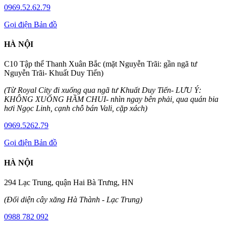
0969.52.62.79
Gọi điện
Bản đồ
HÀ NỘI
C10 Tập thể Thanh Xuân Bắc (mặt Nguyễn Trãi: gần ngã tư
Nguyễn Trãi- Khuất Duy Tiến)
(Từ Royal City đi xuống qua ngã tư Khuất Duy Tiến- LƯU Ý:
KHÔNG XUỐNG HẦM CHUI- nhìn ngay bên phải, qua quán bia
hơi Ngọc Linh, cạnh chỗ bán Vali, cặp xách)
0969.5262.79
Gọi điện
Bản đồ
HÀ NỘI
294 Lạc Trung, quận Hai Bà Trưng, HN
(Đối diện cây xăng Hà Thành - Lạc Trung)
0988 782 092