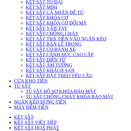
KÉT SẮT TO ĐẠI
KÉT SẮT MINI
KÉT SẮT CÁ NHÂN ĐỂ TỦ
KÉT SẮT KHÓA CƠ
KÉT SẮT KHÓA CƠ ĐỔI MÃ
KÉT SẮT VÂN TAY
KÉT SẮT CHỐNG CHÁY
KÉT SẮT THẢ TIỀN VÀO NGĂN KÉO
KÉT SẮT BÀN LỀ TRONG
KÉT SẮT CÓ BÁNH XE
KÉT SẮT CÁNH ĐÚC CAO CẤP
KÉT SẮT ĐIỆN TỬ
KÉT SẮT ÂM TƯỜNG
KÉT SẮT KHÁCH SẠN
KÉT SẮT ĐẶT THEO YÊU CẦU
CỬA KHO TIỀN
TỦ SẮT
TỦ SẮT HỒ SƠ KHÓA BẢO MẬT
TỦ SẮT CHỐNG CHÁY KHÓA BẢO MẬT
NGĂN KÉO ĐỰNG TIỀN
MÁY ĐẾM TIỀN
KÉT SẮT
KÉT SẮT VIỆT TIỆP
KÉT SẮT HOÀ PHÁT