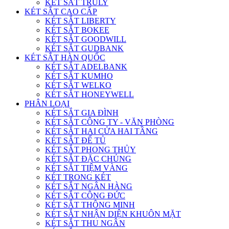
KÉT SẮT TRULY
KÉT SẮT CAO CẤP
KÉT SẮT LIBERTY
KÉT SẮT BOKEE
KÉT SẮT GOODWILL
KÉT SẮT GUDBANK
KÉT SẮT HÀN QUỐC
KÉT SẮT ADELBANK
KÉT SẮT KUMHO
KÉT SẮT WELKO
KÉT SẮT HONEYWELL
PHÂN LOẠI
KÉT SẮT GIA ĐÌNH
KÉT SẮT CÔNG TY - VĂN PHÒNG
KÉT SẮT HAI CỬA HAI TẦNG
KÉT SẮT ĐỂ TỦ
KÉT SẮT PHONG THỦY
KÉT SẮT ĐẶC CHỦNG
KÉT SẮT TIỆM VÀNG
KÉT TRONG KÉT
KÉT SẮT NGÂN HÀNG
KÉT SẮT CÔNG ĐỨC
KÉT SẮT THÔNG MINH
KÉT SẮT NHẬN DIỆN KHUÔN MẶT
KÉT SẮT THU NGÂN