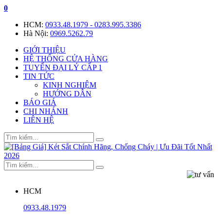
0
HCM:
0933.48.1979 - 0283.995.3386
Hà Nội:
0969.5262.79
GIỚI THIỆU
HỆ THỐNG CỬA HÀNG
TUYỂN ĐẠI LÝ CẤP 1
TIN TỨC
KINH NGHIỆM
HƯỚNG DẪN
BÁO GIÁ
CHI NHÁNH
LIÊN HỆ
HCM
0933.48.1979