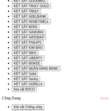
KÉT SẮT GOODWILL
KÉT SẮT TRULY GOLD
KÉT SẮT TRULY
KÉT SẮT ADELBANK
KÉT SẮT HONEYWELL
KÉT SẮT BOFA
KÉT SẮT SAMURAI
KÉT SẮT AIFEIBAO
KÉT SẮT PHILIPS
KÉT SẮT KIM BẢO
KÉT SẮT NIKA
KÉT SẮT LIBERTY
KÉT SẮT BOKEE
KÉT SẮT NGÂN HÀNG BEMC
KÉT SẮT Solid
KÉT SẮT Sentry
KÉT SẮT GORILLA
Két sắt ROCO
Công Dụng
Xóa lọc
Két sắt Chống cháy