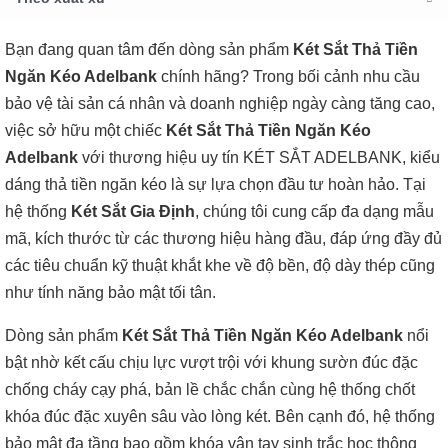
Bạn đang quan tâm đến dòng sản phẩm
Két Sắt Thả Tiền
Ngăn Kéo Adelbank
chính hãng? Trong bối cảnh nhu cầu
bảo vệ tài sản cá nhân và doanh nghiệp ngày càng tăng cao,
việc sở hữu một chiếc
Két Sắt Thả Tiền Ngăn Kéo
Adelbank
với thương hiệu uy tín KÉT SẮT ADELBANK, kiểu
dáng thả tiền ngăn kéo là sự lựa chọn đầu tư hoàn hảo. Tại
hệ thống
Két Sắt Gia Định
, chúng tôi cung cấp đa dạng mẫu
mã, kích thước từ các thương hiệu hàng đầu, đáp ứng đầy đủ
các tiêu chuẩn kỹ thuật khắt khe về độ bền, độ dày thép cũng
như tính năng bảo mật tối tân.
Dòng sản phẩm
Két Sắt Thả Tiền Ngăn Kéo Adelbank
nổi
bật nhờ kết cấu chịu lực vượt trội với khung sườn đúc đặc
chống cháy cạy phá, bản lề chắc chắn cùng hệ thống chốt
khóa đúc đặc xuyên sâu vào lòng két. Bên cạnh đó, hệ thống
bảo mật đa tầng bao gồm khóa vân tay sinh trắc học thông