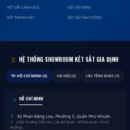
KÉT SẮT CÁNH ĐÚC
KÉT SẮT MINI
KÉT TRONG KÉT
KÉT SẮT ÂM TƯỜNG
HỆ THỐNG SHOWROOM KÉT SẮT GIA ĐỊNH
TP. HỒ CHÍ MINH (3)
HÀ NỘI (3)
CÁC TỈNH KHÁC (7)
HỒ CHÍ MINH
82 Phan Đăng Lưu, Phường 5, Quận Phú Nhuận
(Gần Trường Tiểu Học Cao Bá Quát - Kế bên quán Chuối
Nướng)