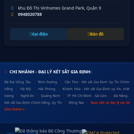
khu Đô Thị Vinhomes Grand Park, Quận 9
0948020788
Gọi điện
Bản đồ
CHI NHÁNH - ĐẠI LÝ KÉT SẮT GIA ĐỊNH:
|
|
Bà Rịa Vũng Tàu
Bình Dương
Cần Thơ - Két sắt Gia Định Uy Tín Chính
|
|
|
Hãng
Hà Nội
Hải Phòng
Khánh Hòa - Két sắt Gia Định uy tín, chất
|
|
|
|
lượng
Nghệ An
Quảng Ninh
TP Hồ Chí Minh - Sài Gòn
Đà Nẵng -
|
|
Két sắt Gia Định Chính Hãng, Uy Tín
Đồng Nai
Xem tất cả đại lý tại 34
tỉnh thành »