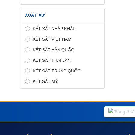
XUẤT XỨ
KÉT SẮT NHẬP KHẨU
KÉT SẮT VIỆT NAM
KÉT SẮT HÀN QUỐC
KÉT SẮT THÁI LAN
KÉT SẮT TRUNG QUỐC
KÉT SẮT MỸ