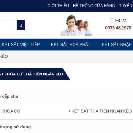
GIỚI THIỆU
HỆ THỐNG CỬA HÀNG
TUYỂN 
HCM
0933.48.1979
KÉT SẮT VIỆT TIỆP
KÉT SẮT HOÀ PHÁT
KÉT SẮT NHẬP
 KÉO
ẮT KHÓA CƠ THẢ TIỀN NGĂN KÉO
 cấp cha
T KHÓA CƠ
• KÉT SẮT THẢ TIỀN NGĂN KÉO
 tượng sử dụng