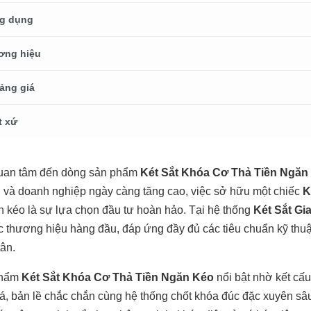
g dụng
ơng hiệu
ảng giá
t xứ
uan tâm đến dòng sản phẩm
Két Sắt Khóa Cơ Thả Tiền Ngăn
 và doanh nghiệp ngày càng tăng cao, việc sở hữu một chiếc
K
ăn kéo là sự lựa chọn đầu tư hoàn hảo. Tại hệ thống
Két Sắt Gi
c thương hiệu hàng đầu, đáp ứng đầy đủ các tiêu chuẩn kỹ thuậ
tân.
phẩm
Két Sắt Khóa Cơ Thả Tiền Ngăn Kéo
nổi bật nhờ kết cấu
á, bản lề chắc chắn cùng hệ thống chốt khóa đúc đặc xuyên sâu