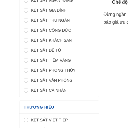
KÉT SẮT NGÂN HÀNG
Chế độ 
KÉT SẮT GIA ĐÌNH
Đừng ngần n
KÉT SẮT THU NGÂN
báo giá ưu 
KÉT SẮT CÔNG ĐỨC
KÉT SẮT KHÁCH SẠN
KÉT SẮT ĐỂ TỦ
KÉT SẮT TIỆM VÀNG
KÉT SẮT PHONG THỦY
KÉT SẮT VĂN PHÒNG
KÉT SẮT CÁ NHÂN
THƯƠNG HIỆU
KÉT SẮT VIỆT TIỆP