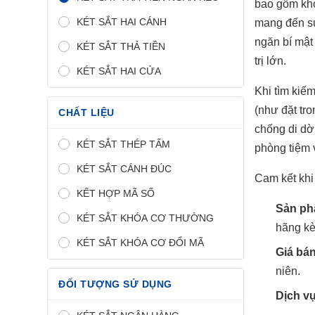
bao gồm khó
KÉT SẮT HAI CÁNH
mang đến sự
ngăn bí mật 
KÉT SẮT THẢ TIỀN
trị lớn.
KÉT SẮT HAI CỬA
Khi tìm kiế
(như đặt tr
CHẤT LIỆU
chống di dời
KÉT SẮT THÉP TẤM
phòng tiệm 
KÉT SẮT CÁNH ĐÚC
Cam kết khi
KẾT HỢP MÃ SỐ
Sản ph
KÉT SẮT KHÓA CƠ THƯỜNG
hãng kè
KÉT SẮT KHÓA CƠ ĐỔI MÃ
Giá bán
niên.
ĐỐI TƯỢNG SỬ DỤNG
Dịch v