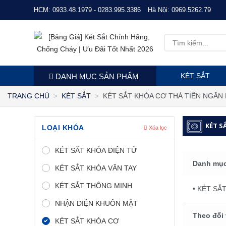
HCM:
0933.48.1979 - 0283.995.3386
Hà Nội:
0969.5262.79
KÉT SẮT
DANH MỤC SẢN PHẨM
KÉT SẮT KHÓA CƠ THẢ TIỀN NGĂN
TRANG CHỦ
KÉT SẮT
KÉT S
LOẠI KHÓA
Xóa lọc
KÉT SẮT KHÓA ĐIỆN TỬ
Danh mục
KÉT SẮT KHÓA VÂN TAY
KÉT SẮT THÔNG MINH
• KÉT SẮ
NHẬN DIỆN KHUÔN MẶT
Theo đối
KÉT SẮT KHÓA CƠ