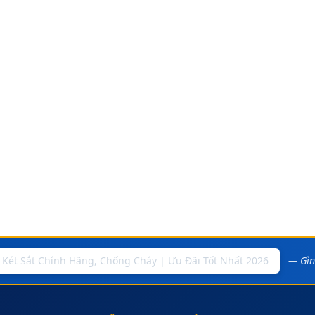
— Gìn