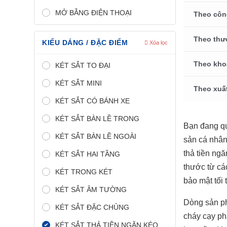
MỞ BẰNG ĐIỆN THOẠI
Theo côn
Theo thư
KIỂU DÁNG / ĐẶC ĐIỂM
Xóa lọc
Theo kho
KÉT SẮT TO ĐẠI
KÉT SẮT MINI
Theo xuấ
KÉT SẮT CÓ BÁNH XE
KÉT SẮT BÀN LỀ TRONG
Bạn đang q
KÉT SẮT BÀN LỀ NGOÀI
sản cá nhân
thả tiền ng
KÉT SẮT HAI TẦNG
thước từ cá
KÉT TRONG KÉT
bảo mật tối 
KÉT SẮT ÂM TƯỜNG
Dòng sản 
KÉT SẮT ĐẶC CHỦNG
cháy cạy ph
KÉT SẮT THẢ TIỀN NGĂN KÉO