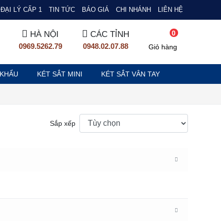
ĐẠI LÝ CẤP 1
TIN TỨC
BÁO GIÁ
CHI NHÁNH
LIÊN HỆ
0
HÀ NỘI
CÁC TỈNH
0969.5262.79
0948.02.07.88
Giỏ hàng
 KHẨU
KÉT SẮT MINI
KÉT SẮT VÂN TAY
Sắp xếp