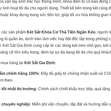
a vân tay sinh trắc học thông minh, khóa điện tử có báo động 
 linh hoạt tối đa cho người dùng. Thiết kế bên trong két cũng 
hoặc khay đựng trang sức tiện lợi, giúp tối ưu hóa không gian lư
m các sản phẩm
Két Sắt Khóa Cơ Thả Tiền Ngăn Kéo
, người 
ong tủ quần áo, dưới bàn làm việc hay đặt độc lập trong phòng)
. Két Sắt Gia Định cung cấp từ các dòng két mini nhỏ gọn, két s
vàng cỡ lớn siêu trọng, đem lại sự đa dạng tối đa cho quý khác
 mua hàng tại
Két Sắt Gia Định
:
ẩm chính hãng 100%:
Đầy đủ giấy tờ chứng nhận xuất xứ CO/
m theo.
 tốt nhất thị trường:
Chính sách chiết khấu trực tiếp, quà tặn
ụ chuyên nghiệp:
Miễn phí vận chuyển, lắp đặt và hướng dẫn s