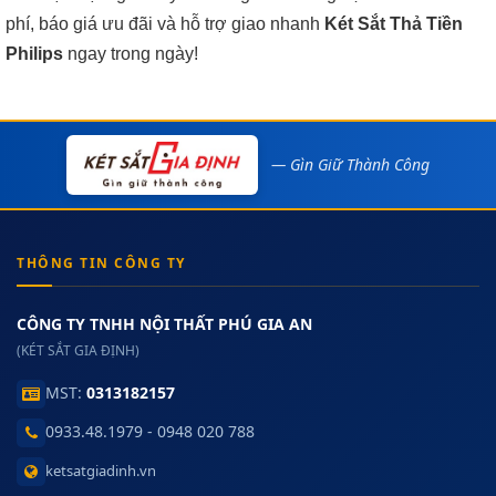
phí, báo giá ưu đãi và hỗ trợ giao nhanh
Két Sắt Thả Tiền
Philips
ngay trong ngày!
— Gìn Giữ Thành Công
THÔNG TIN CÔNG TY
CÔNG TY TNHH NỘI THẤT PHÚ GIA AN
(KÉT SẮT GIA ĐỊNH)
MST:
0313182157
0933.48.1979 - 0948 020 788
ketsatgiadinh.vn