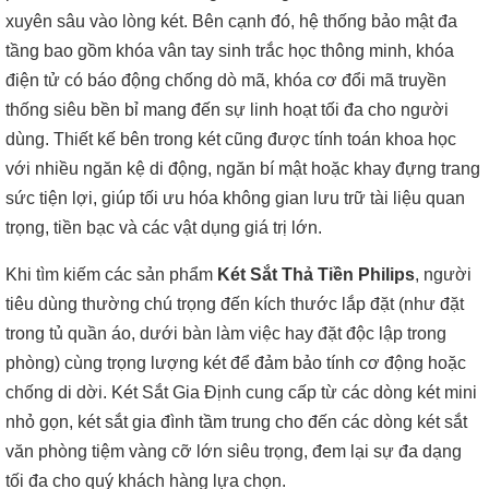
xuyên sâu vào lòng két. Bên cạnh đó, hệ thống bảo mật đa
tầng bao gồm khóa vân tay sinh trắc học thông minh, khóa
điện tử có báo động chống dò mã, khóa cơ đổi mã truyền
thống siêu bền bỉ mang đến sự linh hoạt tối đa cho người
dùng. Thiết kế bên trong két cũng được tính toán khoa học
với nhiều ngăn kệ di động, ngăn bí mật hoặc khay đựng trang
sức tiện lợi, giúp tối ưu hóa không gian lưu trữ tài liệu quan
trọng, tiền bạc và các vật dụng giá trị lớn.
Khi tìm kiếm các sản phẩm
Két Sắt Thả Tiền Philips
, người
tiêu dùng thường chú trọng đến kích thước lắp đặt (như đặt
trong tủ quần áo, dưới bàn làm việc hay đặt độc lập trong
phòng) cùng trọng lượng két để đảm bảo tính cơ động hoặc
chống di dời. Két Sắt Gia Định cung cấp từ các dòng két mini
nhỏ gọn, két sắt gia đình tầm trung cho đến các dòng két sắt
văn phòng tiệm vàng cỡ lớn siêu trọng, đem lại sự đa dạng
tối đa cho quý khách hàng lựa chọn.