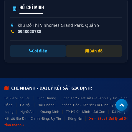
HỒ CHÍ MINH
khu Đô Thị Vinhomes Grand Park, Quận 9
0948020788
Gọi điện
Bản đồ
CHI NHÁNH - ĐẠI LÝ KÉT SẮT GIA ĐỊNH:
|
|
Bà Rịa Vũng Tàu
Bình Dương
Cần Thơ - Két sắt Gia Định Uy Tín Chính
|
|
|
Hãng
Hà Nội
Hải Phòng
Khánh Hòa - Két sắt Gia Định uy tín, chất
|
|
|
|
lượng
Nghệ An
Quảng Ninh
TP Hồ Chí Minh - Sài Gòn
Đà Nẵng -
|
|
Két sắt Gia Định Chính Hãng, Uy Tín
Đồng Nai
Xem tất cả đại lý tại 34
tỉnh thành »