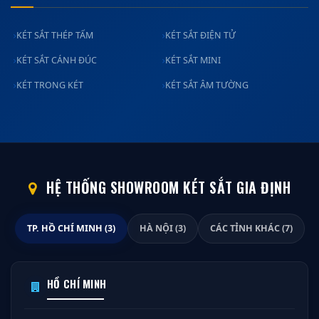
KÉT SẮT THÉP TẤM
KÉT SẮT ĐIỆN TỬ
KÉT SẮT CÁNH ĐÚC
KÉT SẮT MINI
KÉT TRONG KÉT
KÉT SẮT ÂM TƯỜNG
HỆ THỐNG SHOWROOM KÉT SẮT GIA ĐỊNH
TP. HỒ CHÍ MINH (3)
HÀ NỘI (3)
CÁC TỈNH KHÁC (7)
HỒ CHÍ MINH