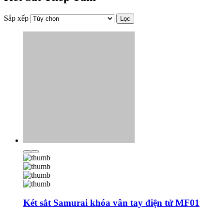
Sắp xếp
Lọc
Két sắt Samurai khóa vân tay điện tử MF01