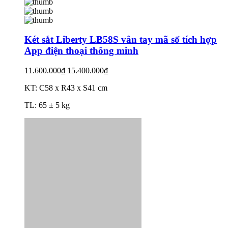
Két sắt Liberty LB58S vân tay mã số tích hợp
App điện thoại thông minh
11.600.000₫
15.400.000₫
KT: C58 x R43 x S41 cm
TL: 65 ± 5 kg