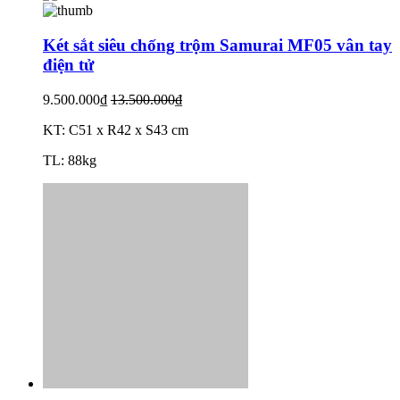
Két sắt siêu chống trộm Samurai MF05 vân tay
điện tử
9.500.000₫
13.500.000₫
KT: C51 x R42 x S43 cm
TL: 88kg