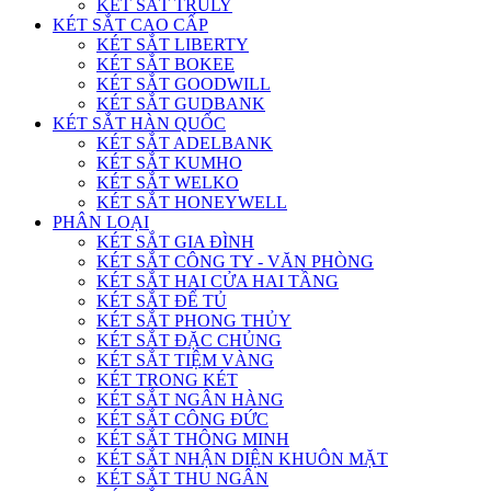
KÉT SẮT TRULY
KÉT SẮT CAO CẤP
KÉT SẮT LIBERTY
KÉT SẮT BOKEE
KÉT SẮT GOODWILL
KÉT SẮT GUDBANK
KÉT SẮT HÀN QUỐC
KÉT SẮT ADELBANK
KÉT SẮT KUMHO
KÉT SẮT WELKO
KÉT SẮT HONEYWELL
PHÂN LOẠI
KÉT SẮT GIA ĐÌNH
KÉT SẮT CÔNG TY - VĂN PHÒNG
KÉT SẮT HAI CỬA HAI TẦNG
KÉT SẮT ĐỂ TỦ
KÉT SẮT PHONG THỦY
KÉT SẮT ĐẶC CHỦNG
KÉT SẮT TIỆM VÀNG
KÉT TRONG KÉT
KÉT SẮT NGÂN HÀNG
KÉT SẮT CÔNG ĐỨC
KÉT SẮT THÔNG MINH
KÉT SẮT NHẬN DIỆN KHUÔN MẶT
KÉT SẮT THU NGÂN