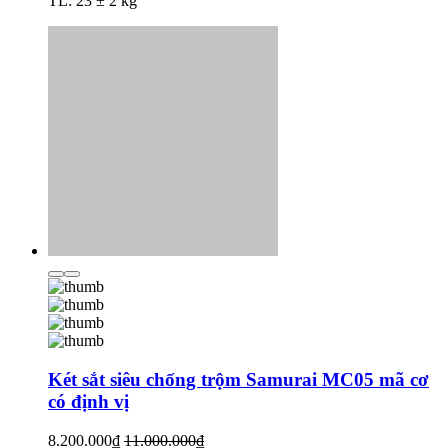
TL: 23 ± 2 kg
Két sắt siêu chống trộm Samurai MC05 mã cơ
có định vị
8.200.000₫
11.000.000₫