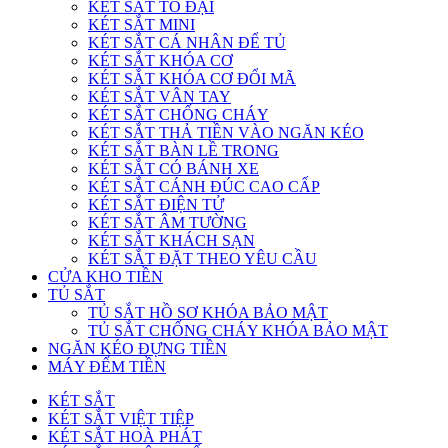
KÉT SẮT TO ĐẠI
KÉT SẮT MINI
KÉT SẮT CÁ NHÂN ĐỂ TỦ
KÉT SẮT KHÓA CƠ
KÉT SẮT KHÓA CƠ ĐỔI MÃ
KÉT SẮT VÂN TAY
KÉT SẮT CHỐNG CHÁY
KÉT SẮT THẢ TIỀN VÀO NGĂN KÉO
KÉT SẮT BÀN LỀ TRONG
KÉT SẮT CÓ BÁNH XE
KÉT SẮT CÁNH ĐÚC CAO CẤP
KÉT SẮT ĐIỆN TỬ
KÉT SẮT ÂM TƯỜNG
KÉT SẮT KHÁCH SẠN
KÉT SẮT ĐẶT THEO YÊU CẦU
CỬA KHO TIỀN
TỦ SẮT
TỦ SẮT HỒ SƠ KHÓA BẢO MẬT
TỦ SẮT CHỐNG CHÁY KHÓA BẢO MẬT
NGĂN KÉO ĐỰNG TIỀN
MÁY ĐẾM TIỀN
KÉT SẮT
KÉT SẮT VIỆT TIỆP
KÉT SẮT HOÀ PHÁT