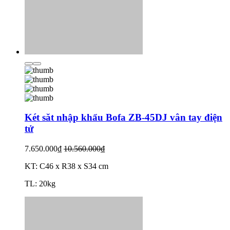
Két săt nhập khẩu Bofa ZB-45DJ vân tay điện
tử
7.650.000₫
10.560.000₫
KT: C46 x R38 x S34 cm
TL: 20kg