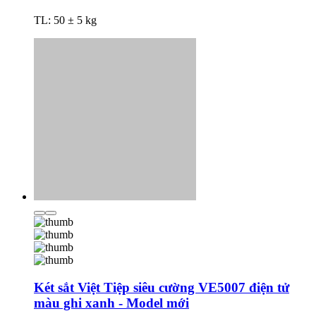
TL: 50 ± 5 kg
Két sắt Việt Tiệp siêu cường VE5007 điện tử
màu ghi xanh - Model mới