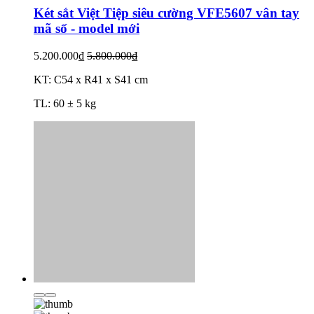
Két sắt Việt Tiệp siêu cường VFE5607 vân tay
mã số - model mới
5.200.000₫
5.800.000₫
KT: C54 x R41 x S41 cm
TL: 60 ± 5 kg