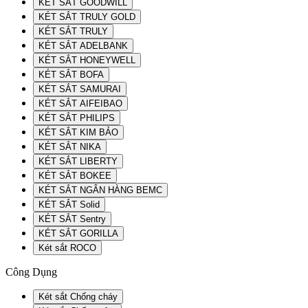
KÉT SẮT GOODWILL
KÉT SẮT TRULY GOLD
KÉT SẮT TRULY
KÉT SẮT ADELBANK
KÉT SẮT HONEYWELL
KÉT SẮT BOFA
KÉT SẮT SAMURAI
KÉT SẮT AIFEIBAO
KÉT SẮT PHILIPS
KÉT SẮT KIM BẢO
KÉT SẮT NIKA
KÉT SẮT LIBERTY
KÉT SẮT BOKEE
KÉT SẮT NGÂN HÀNG BEMC
KÉT SẮT Solid
KÉT SẮT Sentry
KÉT SẮT GORILLA
Két sắt ROCO
Công Dụng
Két sắt Chống cháy