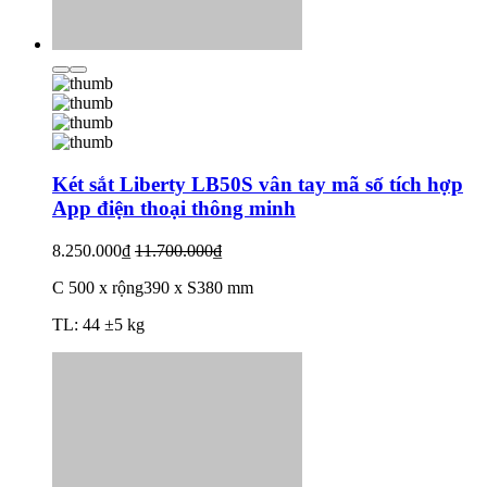
Két sắt Liberty LB50S vân tay mã số tích hợp
App điện thoại thông minh
8.250.000₫
11.700.000₫
C 500 x rộng390 x S380 mm
TL: 44 ±5 kg