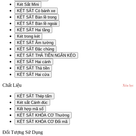
Két Sắt Mini
KÉT SẮT Có bánh xe
KÉT SẮT Bàn lề trong
KÉT SẮT Bàn lề ngoài
KÉT SẮT Hai tầng
Két trong két
KÉT SẮT Âm tường
KÉT SẮT Đặc chủng
KÉT SẮT THẢ TIỀN NGĂN KÉO
KÉT SẮT Hai cánh
KÉT SẮT Thả tiền
KÉT SẮT Hai cửa
Chất Liệu
Xóa lọc
KÉT SẮT Thép tấm
Két sắt Cánh đúc
Kết hợp mã số
KÉT SẮT KHÓA CƠ Thường
KÉT SẮT KHÓA CƠ Đổi mã
Đối Tượng Sử Dụng