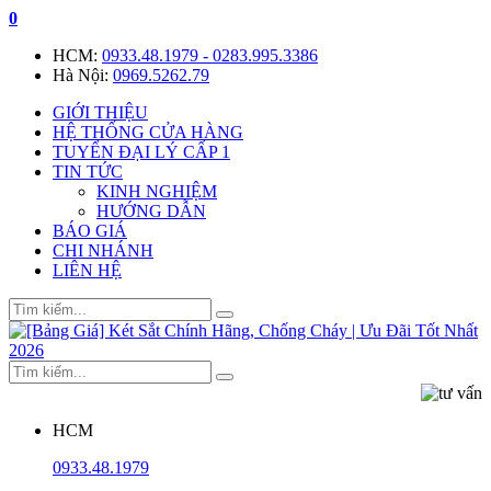
0
HCM:
0933.48.1979 - 0283.995.3386
Hà Nội:
0969.5262.79
GIỚI THIỆU
HỆ THỐNG CỬA HÀNG
TUYỂN ĐẠI LÝ CẤP 1
TIN TỨC
KINH NGHIỆM
HƯỚNG DẪN
BÁO GIÁ
CHI NHÁNH
LIÊN HỆ
HCM
0933.48.1979