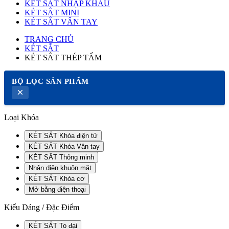
KÉT SẮT NHẬP KHẨU
KÉT SẮT MINI
KÉT SẮT VÂN TAY
TRANG CHỦ
KÉT SẮT
KÉT SẮT THÉP TẤM
BỘ LỌC SẢN PHẨM
×
Loại Khóa
KÉT SẮT Khóa điện tử
KÉT SẮT Khóa Vân tay
KÉT SẮT Thông minh
Nhận diện khuôn mặt
KÉT SẮT Khóa cơ
Mở bằng điện thoại
Kiểu Dáng / Đặc Điểm
KÉT SẮT To đại