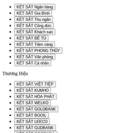
KÉT SẮT Ngân hàng
KÉT SẮT Gia Đình
KÉT SẮT Thu ngân
KÉT SẮT Công đức
KÉT SẮT Khách sạn
KÉT SẮT ĐỂ TỦ
KÉT SẮT Tiệm vàng
KÉT SẮT PHONG THỦY
KÉT SẮT Văn phòng
KÉT SẮT Cá nhân
Thương Hiệu
KÉT SẮT VIỆT TIỆP
KÉT SẮT KUMHO
KÉT SẮT HÒA PHÁT
KÉT SẮT WELKO
KÉT SẮT GOLDBANK
KÉT SẮT BOOIL
KÉT SẮT LEECO
KÉT SẮT GUDBANK