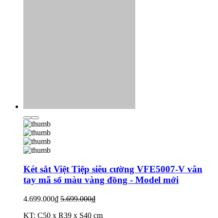
Két sắt Việt Tiệp siêu cường VFE5007-V vân
tay mã số màu vàng đồng - Model mới
4.699.000₫
5.699.000₫
KT: C50 x R39 x S40 cm