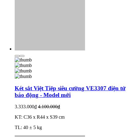
Két sắt Việt Tiệp siêu cường VE3307 điện tử
báo động - Model mới
3.333.000₫
4.100.000₫
KT: C36 x R44 x S39 cm
TL: 40 ± 5 kg