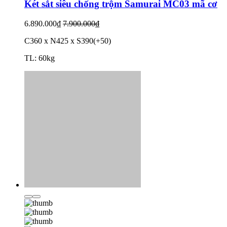
Két sắt siêu chống trộm Samurai MC03 mã cơ
6.890.000₫
7.900.000₫
C360 x N425 x S390(+50)
TL: 60kg