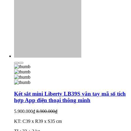
Két sắt mini Liberty LB39S vân tay mã số tích
hợp App điện thoại thông minh
5.900.000₫
8.900.000₫
KT: C39 x R39 x S35 cm