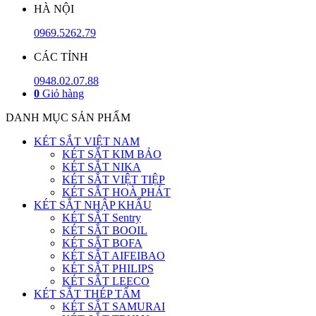
HÀ NỘI
0969.5262.79
CÁC TỈNH
0948.02.07.88
0
Giỏ hàng
DANH MỤC SẢN PHẨM
KÉT SẮT VIỆT NAM
KÉT SẮT KIM BẢO
KÉT SẮT NIKA
KÉT SẮT VIỆT TIỆP
KÉT SẮT HOÀ PHÁT
KÉT SẮT NHẬP KHẨU
KÉT SẮT Sentry
KÉT SẮT BOOIL
KÉT SẮT BOFA
KÉT SẮT AIFEIBAO
KÉT SẮT PHILIPS
KÉT SẮT LEECO
KÉT SẮT THÉP TẤM
KÉT SẮT SAMURAI