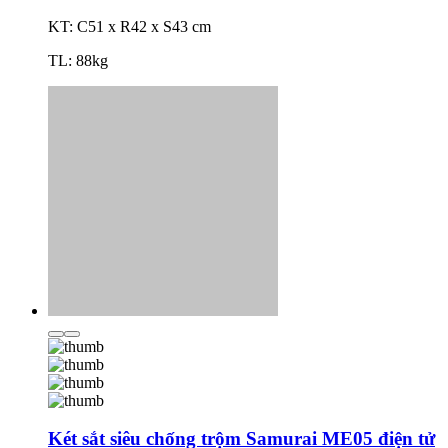
KT: C51 x R42 x S43 cm
TL: 88kg
Két sắt siêu chống trộm Samurai ME05 điện tử