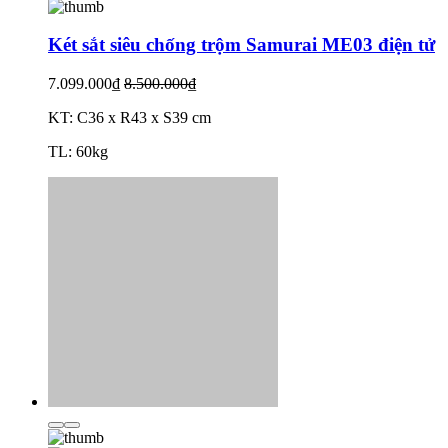
Két sắt siêu chống trộm Samurai ME03 điện tử
7.099.000₫
8.500.000₫
KT: C36 x R43 x S39 cm
TL: 60kg