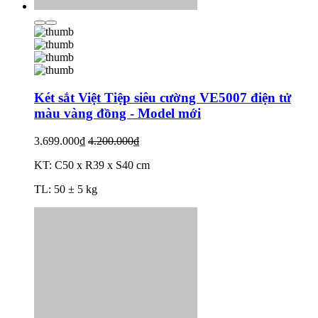
Két sắt Việt Tiệp siêu cường VE5007 điện tử
màu vàng đồng - Model mới
3.699.000₫
4.200.000₫
KT: C50 x R39 x S40 cm
TL: 50 ± 5 kg