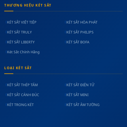
THƯƠNG HIỆU KÉT SẮT
KÉT SẮT VIỆT TIỆP
KÉT SẮT HÒA PHÁT
KÉT SẮT TRULY
KÉT SẮT PHILIPS
KÉT SẮT LIBERTY
KÉT SẮT BOFA
Két Sắt Chính Hãng
LOẠI KÉT SẮT
KÉT SẮT THÉP TẤM
KÉT SẮT ĐIỆN TỬ
KÉT SẮT CÁNH ĐÚC
KÉT SẮT MINI
KÉT TRONG KÉT
KÉT SẮT ÂM TƯỜNG