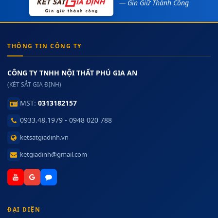
— Gìn Giữ Thành Công
THÔNG TIN CÔNG TY
CÔNG TY TNHH NỘI THẤT PHÚ GIA AN
(KÉT SẮT GIA ĐỊNH)
MST:
0313182157
0933.48.1979 - 0948 020 788
ketsatgiadinh.vn
ketgiadinh@gmail.com
ĐẠI DIỆN