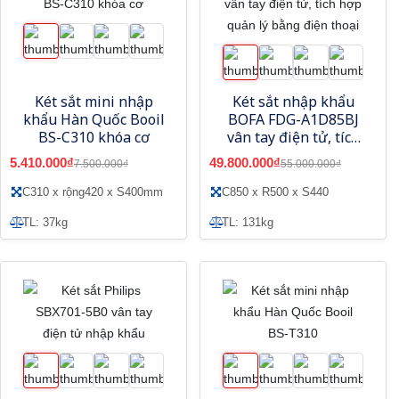
Két sắt mini nhập
Két sắt nhập khẩu
khẩu Hàn Quốc Booil
BOFA FDG-A1D85BJ
BS-C310 khóa cơ
vân tay điện tử, tích
hợp quản lý bằng
5.410.000₫
49.800.000₫
7.500.000₫
55.000.000₫
điện thoại
C310 x rộng420 x S400mm
C850 x R500 x S440
TL: 37kg
TL: 131kg