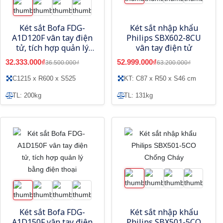
Két sắt Bofa FDG-
Két sắt nhập khẩu
A1D120F vân tay điện
Philips SBX602-8CU
tử, tích hợp quản lý
vân tay điện tử
bằng điện thoại
32.333.000₫
52.999.000₫
36.500.000₫
63.200.000₫
C1215 x R600 x S525
KT: C87 x R50 x S46 cm
TL: 200kg
TL: 131kg
Két sắt Bofa FDG-
Két sắt nhập khẩu
A1D150F vân tay điện
Philips SBX501-5CO