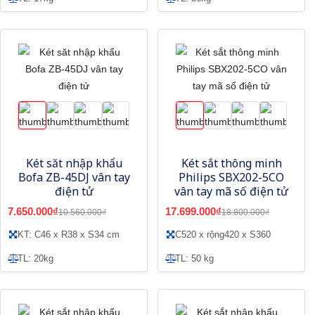
Két săt nhập khẩu
Két sắt thông minh
Bofa ZB-45DJ vân tay
Philips SBX202-5CO
điện tử
vân tay mã số điện tử
7.650.000₫
17.699.000₫
10.560.000₫
18.800.000₫
KT: C46 x R38 x S34 cm
C520 x rộng420 x S360
TL: 20kg
TL: 50 kg