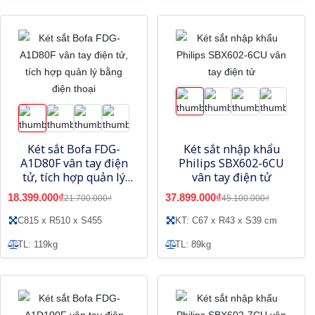
Két sắt Bofa FDG-
Két sắt nhập khẩu
A1D80F vân tay điện
Philips SBX602-6CU
tử, tích hợp quản lý
vân tay điện tử
bằng điện thoại
18.399.000₫
37.899.000₫
21.700.000₫
45.100.000₫
C815 x R510 x S455
KT: C67 x R43 x S39 cm
TL: 119kg
TL: 89kg