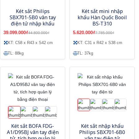
Két sắt Philips
Két sắt mini nhập
SBX701-5B0 vân tay
khẩu Hàn Quốc Booil
điện tử nhập khẩu
BS-T310
39.099.000₫
5.620.000₫
44.800.000₫
7.785.000₫
KT: C58 x R43 x S42 cm
KT: C31 x R42 x S38 cm
TL: 88kg
TL: 37kg
Két sắt BOFA FDG-
Két sắt nhập khẩu
A1/D95BJ vân tay điện
Philips SBX701-6B0
tử, tích hợp quản lý
vân tay điện tử