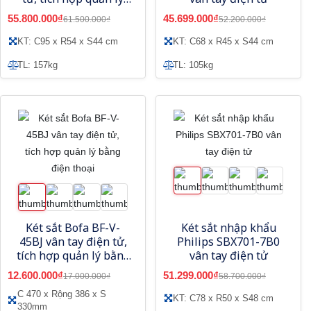
bằng điện thoại
55.800.000₫
45.699.000₫
61.500.000₫
52.200.000₫
KT: C95 x R54 x S44 cm
KT: C68 x R45 x S44 cm
TL: 157kg
TL: 105kg
Két sắt Bofa BF-V-
Két sắt nhập khẩu
45BJ vân tay điện tử,
Philips SBX701-7B0
tích hợp quản lý bằng
vân tay điện tử
điện thoại
12.600.000₫
51.299.000₫
17.000.000₫
58.700.000₫
C 470 x Rộng 386 x S
KT: C78 x R50 x S48 cm
330mm