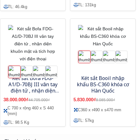
TL: 131kg
TL: 46.4kg
Két sắt Bofa FDG-
Két sắt Booil nhập
A1/D-70BJ III vân tay
khẩu BS-C360 khóa cơ
điện tử , nhận diện
Hàn Quốc
khuôn mặt và tích hợp
38.000.000₫
5.830.000₫
44.705.000₫
8.085.000₫
với điện thoại
C 700 x rộng 460 x S 440
C360 x r490 x s470 mm
(mm)
TL: 57kg
TL: 98.5 Kg