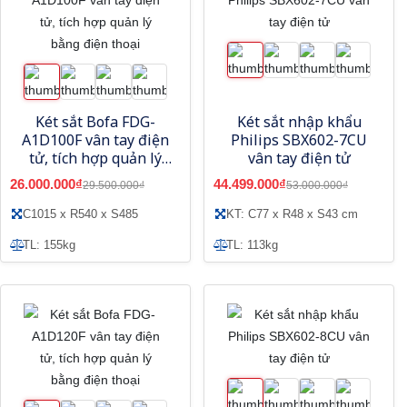
Két sắt Bofa FDG-
Két sắt nhập khẩu
A1D100F vân tay điện
Philips SBX602-7CU
tử, tích hợp quản lý
vân tay điện tử
bằng điện thoại
26.000.000₫
44.499.000₫
29.500.000₫
53.000.000₫
C1015 x R540 x S485
KT: C77 x R48 x S43 cm
TL: 155kg
TL: 113kg