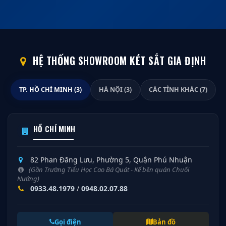
HỆ THỐNG SHOWROOM KÉT SẮT GIA ĐỊNH
TP. HỒ CHÍ MINH (3)
HÀ NỘI (3)
CÁC TỈNH KHÁC (7)
HỒ CHÍ MINH
82 Phan Đăng Lưu, Phường 5, Quận Phú Nhuận
(Gần Trường Tiểu Học Cao Bá Quát - Kế bên quán Chuối
Nướng)
0933.48.1979
/
0948.02.07.88
Gọi điện
Bản đồ