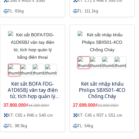
C550 x R420 x S380
KT: C71 x R46 x S55 cm
TL: 81kg
TL: 111,1kg
Két sắt BOFA FDG-
Két sắt nhập khẩu
A1D65BJ vân tay điện
Philips SBX501-4CO
tử, tích hợp quản lý
Chống Cháy
bằng điện thoại
37.800.000₫
27.699.000₫
44.380.000₫
33.000.000₫
KT: C65 x R46 x S40 cm
KT: C45 x R37 x S51 cm
TL: 98.5kg
TL: 54kg