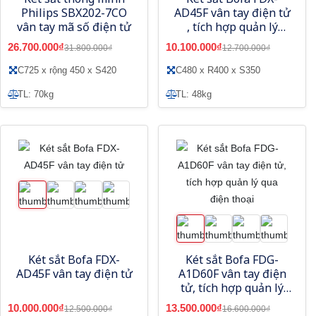
Philips SBX202-7CO
AD45F vân tay điện tử
vân tay mã số điện tử
, tích hợp quản lý
bằng điện thoại
26.700.000₫
10.100.000₫
31.800.000₫
12.700.000₫
C725 x rộng 450 x S420
C480 x R400 x S350
TL: 70kg
TL: 48kg
Két sắt Bofa FDX-
Két sắt Bofa FDG-
AD45F vân tay điện tử
A1D60F vân tay điện
tử, tích hợp quản lý
qua điện thoại
10.000.000₫
13.500.000₫
12.500.000₫
16.600.000₫