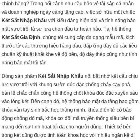
chính hãng? Trong bối cảnh nhu cầu bảo vệ tài sản cá nhân
»
và doanh nghiệp ngày càng tăng cao, việc sở hữu một chiếc
Két Sắt Nhập Khẩu
với kiểu dáng hiện đại và tính năng bảo
mật vượt trội là sự lựa chọn đầu tư hoàn hảo. Tại hệ thống
Két Sắt Gia Định
, chúng tôi cung cấp đa dạng mẫu mã, kích
thước từ các thương hiệu hàng đầu, đáp ứng đầy đủ các tiêu
chuẩn kỹ thuật khắt khe về độ bền, độ dày thép cũng như tính
năng bảo mật tối tân.
Dòng sản phẩm
Két Sắt Nhập Khẩu
nổi bật nhờ kết cấu chịu
lực vượt trội với khung sườn đúc đặc chống cháy cạy phá,
bản lề chắc chắn cùng hệ thống chốt khóa đúc đặc xuyên sâu
vào lòng két. Bên cạnh đó, hệ thống bảo mật đa tầng bao gồm
khóa vân tay sinh trắc học thông minh, khóa điện tử có báo
động chống dò mã, khóa cơ đổi mã truyền thống siêu bền bỉ
mang đến sự linh hoạt tối đa cho người dùng. Thiết kế bên
trong két cũng được tính toán khoa học với nhiều ngăn kệ di