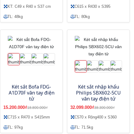
KT: C49 x R40 x S37 cm
C615 x R430 x S395
TL: 48kg
TL: 80kg
Két sắt Bofa FDG-
Két sắt nhập khẩu
A1D70F vân tay điện
Philips SBX602-5CU
tử
vân tay điện tử
15.200.000₫
32.099.000₫
18.800.000₫
38.300.000₫
C715 x R470 x S415mm
C570 x Rộng400 x S360
TL: 97kg
TL: 71.5kg