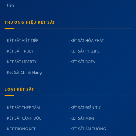
tiền
THƯƠNG HIỆU KÉT SẮT
KÉT SẮT VIỆT TIỆP
KÉT SẮT HÒA PHÁT
KÉT SẮT TRULY
KÉT SẮT PHILIPS
KÉT SẮT LIBERTY
KÉT SẮT BOFA
Két Sắt Chính Hãng
LOẠI KÉT SẮT
KÉT SẮT THÉP TẤM
KÉT SẮT ĐIỆN TỬ
KÉT SẮT CÁNH ĐÚC
KÉT SẮT MINI
KÉT TRONG KÉT
KÉT SẮT ÂM TƯỜNG