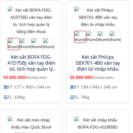
Két sắt BOFA FDG-
Két sắt Philips
A1D75BJ vân tay điện
SBX701-4B0 vân tay
tử, tích hợp quản lý
điện tử nhập khẩu
bằng điện thoại
43.800.000₫
25.999.000₫
48.500.000₫
29.800.000₫
KT: C77 x R50 x S44 cm
KT: C48 x R43 x S40 cm
TL: 120kg
TL: 76kg