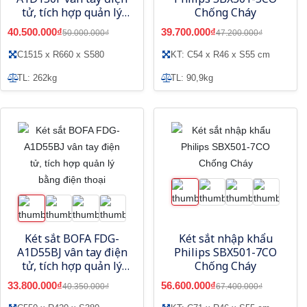
tử, tích hợp quản lý
Chống Cháy
bằng điện thoại
40.500.000₫
39.700.000₫
50.000.000₫
47.200.000₫
C1515 x R660 x S580
KT: C54 x R46 x S55 cm
TL: 262kg
TL: 90,9kg
Két sắt BOFA FDG-
Két sắt nhập khẩu
A1D55BJ vân tay điện
Philips SBX501-7CO
tử, tích hợp quản lý
Chống Cháy
bằng điện thoại
33.800.000₫
56.600.000₫
40.350.000₫
67.400.000₫