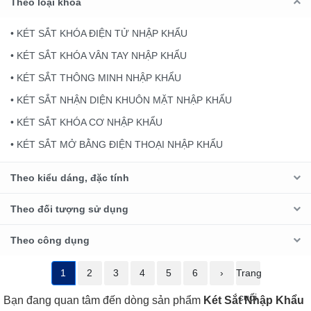
Theo loại khoá
• KÉT SẮT KHÓA ĐIỆN TỬ NHẬP KHẨU
• KÉT SẮT KHÓA VÂN TAY NHẬP KHẨU
• KÉT SẮT THÔNG MINH NHẬP KHẨU
• KÉT SẮT NHẬN DIỆN KHUÔN MẶT NHẬP KHẨU
• KÉT SẮT KHÓA CƠ NHẬP KHẨU
• KÉT SẮT MỞ BẰNG ĐIỆN THOẠI NHẬP KHẨU
Theo kiểu dáng, đặc tính
Theo đối tượng sử dụng
Theo công dụng
1
2
3
4
5
6
›
Trang
cuối
Bạn đang quan tâm đến dòng sản phẩm
Két Sắt Nhập Khẩu