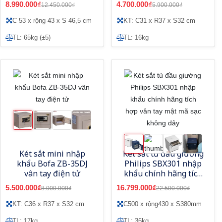
8.990.000₫
4.700.000₫
12.450.000₫
5.900.000₫
C 53 x rộng 43 x S 46,5 cm
KT: C31 x R37 x S32 cm
TL: 65kg (±5)
TL: 16kg
Két sắt mini nhập
Két sắt tủ đầu giường
khẩu Bofa ZB-35DJ
Philips SBX301 nhập
vân tay điện tử
khẩu chính hãng tích
hợp vân tay mật mã
5.500.000₫
16.799.000₫
8.000.000₫
22.500.000₫
sạc không dây
KT: C36 x R37 x S32 cm
C500 x rộng430 x S380mm
TL: 17kg
TL: 36kg